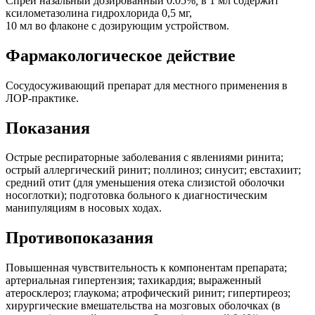
Спрей назальный дозированный 0.05%
,
в 1 мл содержит
ксилометазолина гидрохлорида 0,5 мг,
10 мл во флаконе с дозирующим устройством.
Фармакологическое действие
Сосудосуживающий препарат для местного применения в
ЛОР-практике.
Показания
Острые респираторные заболевания с явлениями ринита;
острый аллергический ринит; поллиноз; синусит; евстахиит;
средний отит (для уменьшения отека слизистой оболочки
носоглотки); подготовка больного к диагностическим
манипуляциям в носовых ходах.
Противопоказания
Повышенная чувствительность к компонентам препарата;
артериальная гипертензия; тахикардия; выраженный
атеросклероз; глаукома; атрофический ринит; гипертиреоз;
хирургические вмешательства на мозговых оболочках (в