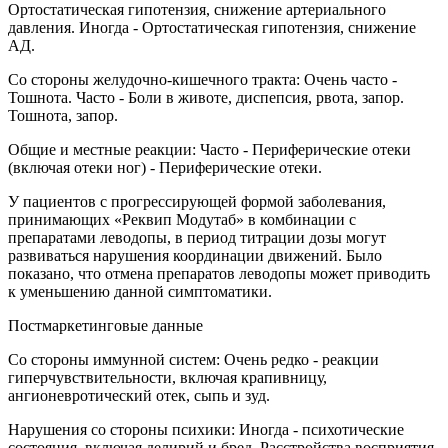
Ортостатическая гипотензия, снижение артериального
давления. Иногда - Ортостатическая гипотензия, снижение
АД.
Со стороны желудочно-кишечного тракта: Очень часто -
Тошнота. Часто - Боли в животе, диспепсия, рвота, запор.
Тошнота, запор.
Общие и местные реакции: Часто - Периферические отеки
(включая отеки ног) - Периферические отеки.
У пациентов с прогрессирующей формой заболевания,
принимающих «Реквип Модутаб» в комбинации с
препаратами леводопы, в период титрации дозы могут
развиваться нарушения координации движений. Было
показано, что отмена препаратов леводопы может приводить
к уменьшению данной симптоматики.
Постмаркетинговые данные
Со стороны иммунной систем: Очень редко - реакции
гиперчувствительности, включая крапивницу,
ангионевротический отек, сыпь и зуд.
Нарушения со стороны психики: Иногда - психотические
состояния, включая делирий и бред. Расстройства восприятия,