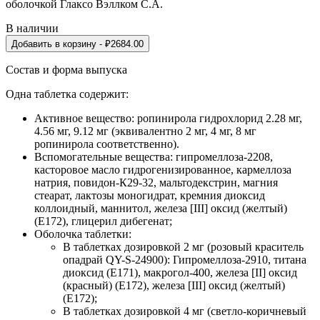
оболочкой Глаксо Вэллком С.А.
В наличии
Добавить в корзину
- ₽
2684.00
Состав и форма выпуска
Одна таблетка содержит:
Активное вещество: ропинирола гидрохлорид 2.28 мг,
4.56 мг, 9.12 мг (эквивалентно 2 мг, 4 мг, 8 мг
ропинирола соответственно).
Вспомогательные вещества: гипромеллоза-2208,
касторовое масло гидрогенизированное, кармеллоза
натрия, повидон-К29-32, мальтодекстрин, магния
стеарат, лактозы моногидрат, кремния диоксид
коллоидный, маннитол, железа [III] оксид (желтый)
(Е172), глицерил дибегенат;
Оболочка таблетки:
В таблетках дозировкой 2 мг (розовый краситель
опадрай QY-S-24900): Гипромеллоза-2910, титана
диоксид (Е171), макрогол-400, железа [II] оксид
(красный) (Е172), железа [III] оксид (желтый)
(Е172);
В таблетках дозировкой 4 мг (светло-коричневый