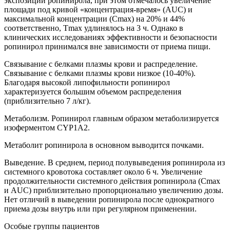
экспозиции ропинирола, при этом отмечалось увеличение
площади под кривой «концентрация-время» (AUC) и
максимальной концентрации (Сmax) на 20% и 44%
соответственно, Тmax удлинялось на 3 ч. Однако в
клинических исследованиях эффективности и безопасности
ропинирол принимался вне зависимости от приема пищи.
Связывание с белками плазмы крови и распределение.
Связывание с белками плазмы крови низкое (10-40%).
Благодаря высокой липофильности ропинирол
характеризуется большим объемом распределения
(приблизительно 7 л/кг).
Метаболизм. Ропинирол главным образом метаболизируется
изоферментом CYP1A2.
Метаболит ропинирола в основном выводится почками.
Выведение. В среднем, период полувыведения ропинирола из
системного кровотока составляет около 6 ч. Увеличение
продолжительности системного действия ропинирола (Сmax
и AUC) приблизительно пропорционально увеличению дозы.
Нет отличий в выведении ропинирола после однократного
приема дозы внутрь или при регулярном применении.
Особые группы пациентов