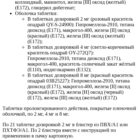
коллоидный, маннитол, железа [III] оксид (желтый)
(Е172), глицерил дибегенат;
Оболочка таблетки:
В таблетках дозировкой 2 мг (розовый краситель
опадрай QY-S-24900): Гипромеллоза-2910, титана
диоксид (Е171), макрогол-400, железа [II] оксид
(красный) (Е172), железа [III] оксид (желтый)
(Е172);
В таблетках дозировкой 4 мг (светло-коричневый
краситель опадрай OY-272Q7):
Гипромеллоза-2910, титана диоксид (Е171),
макрогол-400, краситель солнечный закат жёлтый
(Е110), индигокармин (Е132);
В таблетках дозировкой 8 мг (красный краситель
опадрай 03В25227): Гипромеллоза-2910, титана
диоксид (Е171), макрогол-400, железа [II] оксид
(красный) (Е172), железа [Н] оксид (черный)
(Е172), железа [III] оксид (желтый) (Е172)
Таблетки пролонгированного действия, покрытые пленочной
оболочкой, по 2 мг, 4 мг и 8 мг.
По 21 таблетке дозировкой 2 мг в блистер из ПВХ/А1 или
ПХТФЭ/А1. По 2 блистера вместе с инструкцией по
применению в пачку картонную.