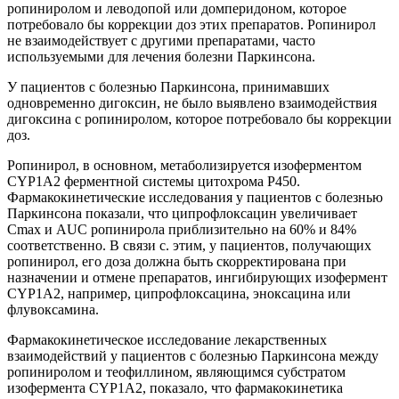
ропиниролом и леводопой или домперидоном, которое
потребовало бы коррекции доз этих препаратов. Ропинирол
не взаимодействует с другими препаратами, часто
используемыми для лечения болезни Паркинсона.
У пациентов с болезнью Паркинсона, принимавших
одновременно дигоксин, не было выявлено взаимодействия
дигоксина с ропиниролом, которое потребовало бы коррекции
доз.
Ропинирол, в основном, метаболизируется изоферментом
CYP1A2 ферментной системы цитохрома Р450.
Фармакокинетические исследования у пациентов с болезнью
Паркинсона показали, что ципрофлоксацин увеличивает
Сmax и AUC ропинирола приблизительно на 60% и 84%
соответственно. В связи с. этим, у пациентов, получающих
ропинирол, его доза должна быть скорректирована при
назначении и отмене препаратов, ингибирующих изофермент
CYP1A2, например, ципрофлоксацина, эноксацина или
флувоксамина.
Фармакокинетическое исследование лекарственных
взаимодействий у пациентов с болезнью Паркинсона между
ропиниролом и теофиллином, являющимся субстратом
изофермента CYP1A2, показало, что фармакокинетика