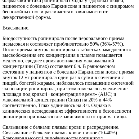
Фармакокинетика ропинирола сходна у здоровых людей,
пациентов с болезнью Паркинсона и пациентов с синдромом
беспокойных ног и различается в зависимости от
лекарственной формы.
Всасывание.
Биодоступность ропинирола после перорального приема
невысокая и составляет приблизительно 50% (36%-57%).
После приема внутрь ропинирола в таблетках замедленного
высвобождения его концентрация в плазме повышается
медленно, среднее время достижения максимальной
концентрации (Тmax) составляет 6 ч. В равновесном
состоянии у пациентов с болезнью Паркинсона после приема
внутрь 12 мг ропинирола один раз в сутки в сочетании с
пищей, богатой жирами, наблюдалось повышение системной
экспозиции ропинирола, при этом отмечалось увеличение
площади под кривой «концентрация-время» (AUC) и
максимальной концентрации (Сmax) на 20% и 44%
соответственно, Тmax удлинялось на 3 ч. Однако в
клинических исследованиях эффективности и безопасности
ропинирол принимался вне зависимости от приема пищи.
Связывание с белками плазмы крови и распределение.
Связывание с белками плазмы крови низкое (10-40%).
Благодаря высокой липофильности ропинирол