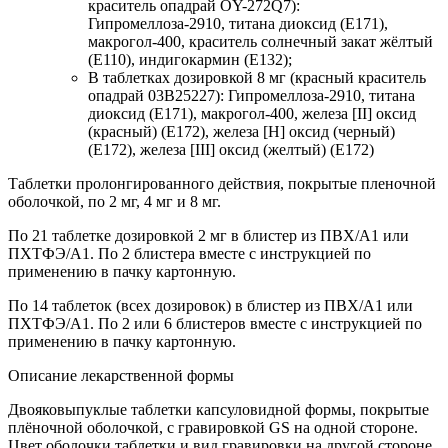
краситель опадрай OY-272Q7):
Гипромеллоза-2910, титана диоксид (Е171),
макрогол-400, краситель солнечный закат жёлтый
(Е110), индигокармин (Е132);
В таблетках дозировкой 8 мг (красный краситель
опадрай 03В25227): Гипромеллоза-2910, титана
диоксид (Е171), макрогол-400, железа [II] оксид
(красный) (Е172), железа [Н] оксид (черный)
(Е172), железа [III] оксид (желтый) (Е172)
Таблетки пролонгированного действия, покрытые пленочной
оболочкой, по 2 мг, 4 мг и 8 мг.
По 21 таблетке дозировкой 2 мг в блистер из ПВХ/А1 или
ПХТФЭ/А1. По 2 блистера вместе с инструкцией по
применению в пачку картонную.
По 14 таблеток (всех дозировок) в блистер из ПВХ/А1 или
ПХТФЭ/А1. По 2 или 6 блистеров вместе с инструкцией по
применению в пачку картонную.
Описание лекарственной формы
Двояковыпуклые таблетки капсуловидной формы, покрытые
плёночной оболочкой, с гравировкой GS на одной стороне.
Цвет оболочки таблетки и вид гравировки на другой стороне