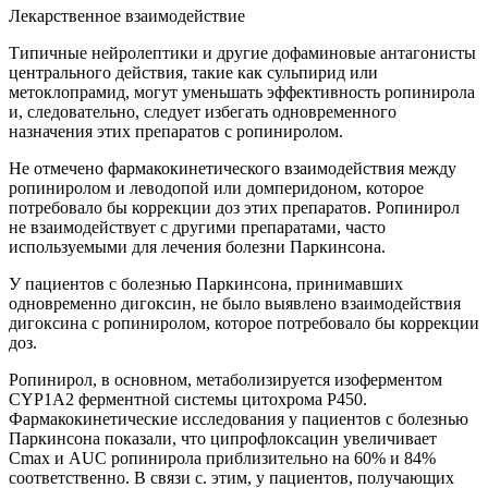
Лекарственное взаимодействие
Типичные нейролептики и другие дофаминовые антагонисты
центрального действия, такие как сульпирид или
метоклопрамид, могут уменьшать эффективность ропинирола
и, следовательно, следует избегать одновременного
назначения этих препаратов с ропиниролом.
Не отмечено фармакокинетического взаимодействия между
ропиниролом и леводопой или домперидоном, которое
потребовало бы коррекции доз этих препаратов. Ропинирол
не взаимодействует с другими препаратами, часто
используемыми для лечения болезни Паркинсона.
У пациентов с болезнью Паркинсона, принимавших
одновременно дигоксин, не было выявлено взаимодействия
дигоксина с ропиниролом, которое потребовало бы коррекции
доз.
Ропинирол, в основном, метаболизируется изоферментом
CYP1A2 ферментной системы цитохрома Р450.
Фармакокинетические исследования у пациентов с болезнью
Паркинсона показали, что ципрофлоксацин увеличивает
Сmax и AUC ропинирола приблизительно на 60% и 84%
соответственно. В связи с. этим, у пациентов, получающих