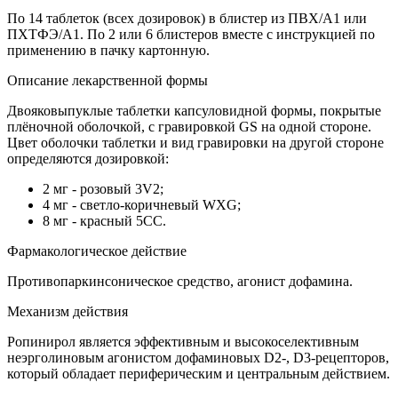
По 14 таблеток (всех дозировок) в блистер из ПВХ/А1 или
ПХТФЭ/А1. По 2 или 6 блистеров вместе с инструкцией по
применению в пачку картонную.
Описание лекарственной формы
Двояковыпуклые таблетки капсуловидной формы, покрытые
плёночной оболочкой, с гравировкой GS на одной стороне.
Цвет оболочки таблетки и вид гравировки на другой стороне
определяются дозировкой:
2 мг - розовый 3V2;
4 мг - светло-коричневый WXG;
8 мг - красный 5СС.
Фармакологическое действие
Противопаркинсоническое средство, агонист дофамина.
Механизм действия
Ропинирол является эффективным и высокоселективным
неэрголиновым агонистом дофаминовых D2-, D3-рецепторов,
который обладает периферическим и центральным действием.