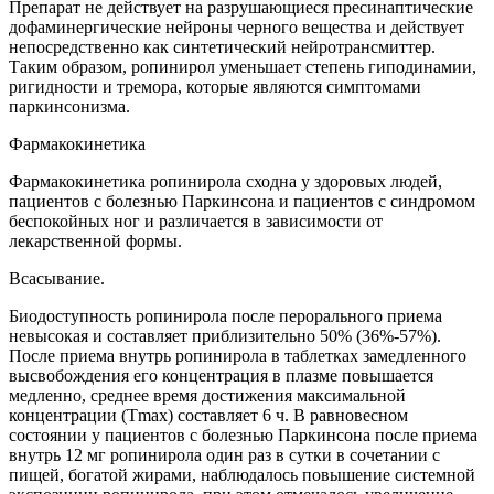
Препарат не действует на разрушающиеся пресинаптические
дофаминергические нейроны черного вещества и действует
непосредственно как синтетический нейротрансмиттер.
Таким образом, ропинирол уменьшает степень гиподинамии,
ригидности и тремора, которые являются симптомами
паркинсонизма.
Фармакокинетика
Фармакокинетика ропинирола сходна у здоровых людей,
пациентов с болезнью Паркинсона и пациентов с синдромом
беспокойных ног и различается в зависимости от
лекарственной формы.
Всасывание.
Биодоступность ропинирола после перорального приема
невысокая и составляет приблизительно 50% (36%-57%).
После приема внутрь ропинирола в таблетках замедленного
высвобождения его концентрация в плазме повышается
медленно, среднее время достижения максимальной
концентрации (Тmax) составляет 6 ч. В равновесном
состоянии у пациентов с болезнью Паркинсона после приема
внутрь 12 мг ропинирола один раз в сутки в сочетании с
пищей, богатой жирами, наблюдалось повышение системной