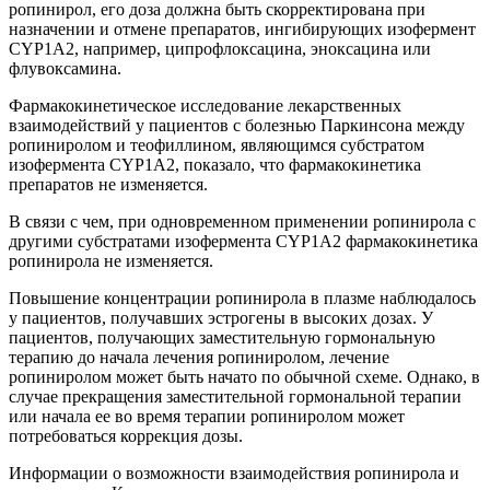
ропинирол, его доза должна быть скорректирована при
назначении и отмене препаратов, ингибирующих изофермент
CYP1A2, например, ципрофлоксацина, эноксацина или
флувоксамина.
Фармакокинетическое исследование лекарственных
взаимодействий у пациентов с болезнью Паркинсона между
ропиниролом и теофиллином, являющимся субстратом
изофермента CYP1A2, показало, что фармакокинетика
препаратов не изменяется.
В связи с чем, при одновременном применении ропинирола с
другими субстратами изофермента СYP1А2 фармакокинетика
ропинирола не изменяется.
Повышение концентрации ропинирола в плазме наблюдалось
у пациентов, получавших эстрогены в высоких дозах. У
пациентов, получающих заместительную гормональную
терапию до начала лечения ропиниролом, лечение
ропиниролом может быть начато по обычной схеме. Однако, в
случае прекращения заместительной гормональной терапии
или начала ее во время терапии ропиниролом может
потребоваться коррекция дозы.
Информации о возможности взаимодействия ропинирола и