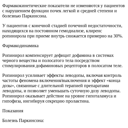
Фармакокинетические показатели не изменяются у пациентов
с нарушением функции почек легкой и средней степени и
болезнью Паркинсона.
У пациентов с конечной стадией почечной недостаточности,
находящихся на постоянном гемодиализе, клиренс
ропинирола при приеме внутрь снижается примерно на 30%.
Фармакодинамика
Ропинирол компенсирует дефицит дофамина в системах
черного вещества и полосатого тела посредством
стимулирования дофаминовых рецепторов в полосатом теле.
Ропинирол усиливает эффекты леводопы, включая контроль
частоты феномена включения/выключения и эффект «конца
дозы», связанные с длительной терапией препаратами
леводопы, и позволяет уменьшать суточную дозу леводопы.
Ропинирол оказывает действие на уровне гипоталамуса и
гипофиза, ингибируя секрецию пролактина.
Показания
Болезнь Паркинсона: