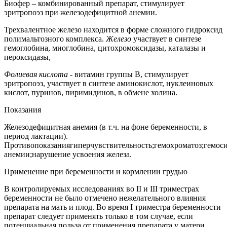
Биофер – комбинированный препарат, стимулирует
эритропоэз при железодефицитной анемии.
Трехвалентное железо находится в форме сложного гидроксид
полимальтозного комплекса.
Железо
участвует в синтезе
гемоглобина, миоглобина, цитохромоксидазы, каталазы и
пероксидазы,
Фолиевая кислота
- витамин группы В, стимулирует
эритропоэз, участвует в синтезе аминокислот, нуклеиновых
кислот, пуринов, пиримидинов, в обмене холина.
Показания
Железодефицитная анемия (в т.ч. на фоне беременности, в
период лактации).
Противопоказаниягиперчувствительность;гемохроматоз;гемоси
анемии;нарушение усвоения железа.
Применение при беременности и кормлении грудью
В контролируемых исследованиях во II и III триместрах
беременности не было отмечено нежелательного влияния
препарата на мать и плод. Во время I триместра беременности
препарат следует применять только в том случае, если
потенциальная польза от применения препарата у матери,