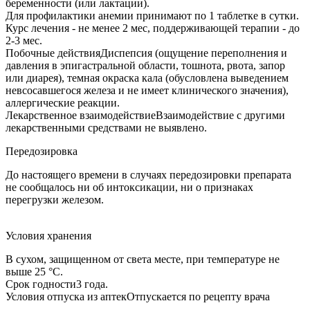
беременности (или лактации).
Для профилактики анемии принимают по 1 таблетке в сутки.
Курс лечения - не менее 2 мес, поддерживающей терапии - до
2-3 мес.
Побочные действияДиспепсия (ощущение переполнения и
давления в эпигастральной области, тошнота, рвота, запор
или диарея), темная окраска кала (обусловлена выведением
невсосавшегося железа и не имеет клинического значения),
аллергические реакции.
Лекарственное взаимодействиеВзаимодействие с другими
лекарственными средствами не выявлено.
Передозировка
До настоящего времени в случаях передозировки препарата
не сообщалось ни об интоксикации, ни о признаках
перегрузки железом.
Условия хранения
В сухом, защищенном от света месте, при температуре не
выше 25 °C.
Срок годности3 года.
Условия отпуска из аптекОтпускается по рецепту врача