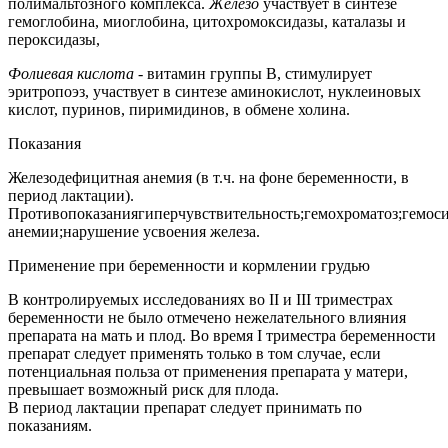
полимальтозного комплекса.
Железо
участвует в синтезе
гемоглобина, миоглобина, цитохромоксидазы, каталазы и
пероксидазы,
Фолиевая кислота
- витамин группы В, стимулирует
эритропоэз, участвует в синтезе аминокислот, нуклеиновых
кислот, пуринов, пиримидинов, в обмене холина.
Показания
Железодефицитная анемия (в т.ч. на фоне беременности, в
период лактации).
Противопоказаниягиперчувствительность;гемохроматоз;гемоси
анемии;нарушение усвоения железа.
Применение при беременности и кормлении грудью
В контролируемых исследованиях во II и III триместрах
беременности не было отмечено нежелательного влияния
препарата на мать и плод. Во время I триместра беременности
препарат следует применять только в том случае, если
потенциальная польза от применения препарата у матери,
превышает возможный риск для плода.
В период лактации препарат следует принимать по
показаниям.