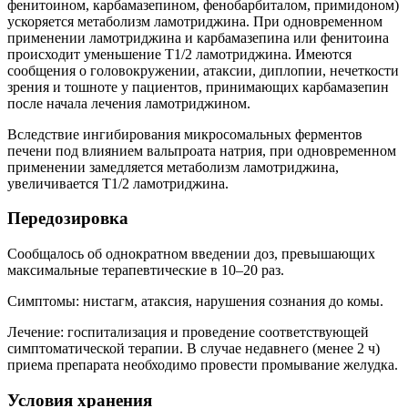
фенитоином, карбамазепином, фенобарбиталом, примидоном)
ускоряется метаболизм ламотриджина. При одновременном
применении ламотриджина и карбамазепина или фенитоина
происходит уменьшение T1/2 ламотриджина. Имеются
сообщения о головокружении, атаксии, диплопии, нечеткости
зрения и тошноте у пациентов, принимающих карбамазепин
после начала лечения ламотриджином.
Вследствие ингибирования микросомальных ферментов
печени под влиянием вальпроата натрия, при одновременном
применении замедляется метаболизм ламотриджина,
увеличивается T1/2 ламотриджина.
Передозировка
Сообщалось об однократном введении доз, превышающих
максимальные терапевтические в 10–20 раз.
Симптомы: нистагм, атаксия, нарушения сознания до комы.
Лечение: госпитализация и проведение соответствующей
симптоматической терапии. В случае недавнего (менее 2 ч)
приема препарата необходимо провести промывание желудка.
Условия хранения