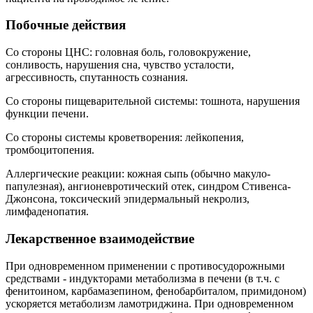
Побочные действия
Со стороны ЦНС: головная боль, головокружение,
сонливость, нарушения сна, чувство усталости,
агрессивность, спутанность сознания.
Со стороны пищеварительной системы: тошнота, нарушения
функции печени.
Со стороны системы кроветворения: лейкопения,
тромбоцитопения.
Аллергические реакции: кожная сыпь (обычно макуло-
папулезная), ангионевротический отек, синдром Стивенса-
Джонсона, токсический эпидермальный некролиз,
лимфаденопатия.
Лекарственное взаимодействие
При одновременном применении с противосудорожными
средствами - индукторами метаболизма в печени (в т.ч. с
фенитоином, карбамазепином, фенобарбиталом, примидоном)
ускоряется метаболизм ламотриджина. При одновременном