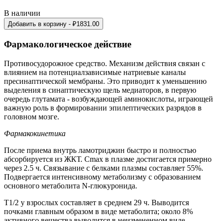
В наличии
Добавить в корзину
- ₽
1831.00
Фармакологическое действие
Противосудорожное средство. Механизм действия связан с
влиянием на потенциалзависимые натриевые каналы
пресинаптической мембраны. Это приводит к уменьшению
выделения в синаптическую щель медиаторов, в первую
очередь глутамата - возбуждающей аминокислоты, играющей
важную роль в формировании эпилептических разрядов в
головном мозге.
Фармакокинетика
После приема внутрь ламотриджин быстро и полностью
абсорбируется из ЖКТ. Cmax в плазме достигается примерно
через 2.5 ч. Связывание с белками плазмы составляет 55%.
Подвергается интенсивному метаболизму с образованием
основного метаболита N-глюкуронида.
T1/2 у взрослых составляет в среднем 29 ч. Выводится
почками главным образом в виде метаболита; около 8%
активного вещества выводится в неизмененном виде.