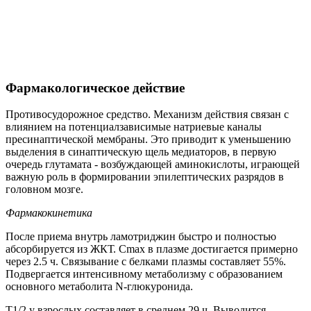
Фармакологическое действие
Противосудорожное средство. Механизм действия связан с
влиянием на потенциалзависимые натриевые каналы
пресинаптической мембраны. Это приводит к уменьшению
выделения в синаптическую щель медиаторов, в первую
очередь глутамата - возбуждающей аминокислоты, играющей
важную роль в формировании эпилептических разрядов в
головном мозге.
Фармакокинетика
После приема внутрь ламотриджин быстро и полностью
абсорбируется из ЖКТ. Cmax в плазме достигается примерно
через 2.5 ч. Связывание с белками плазмы составляет 55%.
Подвергается интенсивному метаболизму с образованием
основного метаболита N-глюкуронида.
T1/2 у взрослых составляет в среднем 29 ч. Выводится