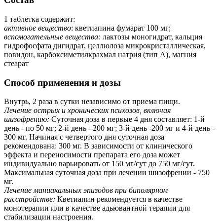
1 таблетка содержит:
активное вещество
: кветиапина фумарат 100 мг;
вспомогательные вещества:
лактозы моногидрат, кальция
гидрофосфата дигидрат, целлюлоза микрокристаллическая,
повидон, карбоксиметилкрахмал натрия (тип А), магния
стеарат
Способ применения и дозы
Внутрь, 2 раза в сутки независимо от приема пищи.
Лечение острых и хронических психозов, включая
шизофрению:
Суточная доза в первые 4 дня составляет: 1-й
день - по 50 мг; 2-й день - 200 мг; 3-й день -200 мг и 4-й день -
300 мг. Начиная с четвертого дня суточная доза
рекомендована: 300 мг. В зависимости от клинического
эффекта и переносимости препарата его доза может
индивидуально варьировать от 150 мг/сут до 750 мг/сут.
Максимальная суточная доза при лечении шизофрении - 750
мг.
Лечение маниакальных эпизодов при биполярном
расстройстве:
Кветиапин рекомендуется в качестве
монотерапии или в качестве адьювантной терапии для
стабилизации настроения.