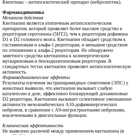
Квентиакс - антипсихотический препарат (нейролептик).
Фармакодинамика
Механизм действия
Кветиапин является атипичным антипсихотическим
препаратом, который проявляет более высокое сродство к
рецепторам серотонина (5НТ2), чем к рецепторам дофамина
D1 и D2 головного мозга. Кветиапин обладает сродством к
гистаминовым и альфа-1 рецепторам, и меньшим сродством
по отношению к альфа-2 рецепторам. Не обнаружено
заметного сродства кветиапина к холинергическим
мускариновым и бензодиазепиновым рецепторам. В
стандартных тестах кветиапин проявляет антипсихотическую
активность.
Фармакодинамические эффекты
Результаты изучения экстрапирамидных симптомов (ЭПС) у
животных выявили, что кветиапин вызывает слабую
каталепсию в дозе, эффективно блокирующей допаминовые
D2 рецепторы. Кветиапин вызывает селективное уменьшение
активности мезолимбических А10-дофаминергических
нейронов, в сравнении с А9-нигростриатными нейронами,
вовлеченными в двигательные функции.
Клиническая эффективность
Не выявлено различий между применением кветиапина (в