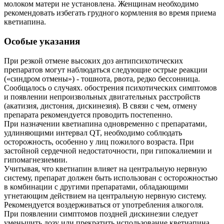
молоком матери не установлена. Женщинам необходимо
рекомендовать избегать грудного кормления во время приема
кветиапина.
Особые указания
При резкой отмене высоких доз антипсихотических
препаратов могут наблюдаться следующие острые реакции
(«синдром отмены») - тошнота, рвота, редко бессонница.
Сообщалось о случаях. обострения психотических симптомов
и появлении непроизвольных двигательных расстройств
(акатизия, дистония, дискинезия). В связи с чем, отмену
препарата рекомендуется проводить постепенно.
При назначении кветиапина одновременно с препаратами,
удлиняющими интервал QT, необходимо соблюдать
осторожность, особенно у лиц пожилого возраста. При
застойной сердечной недостаточности, при гипокалиемии и
гипомагнезиемии.
Учитывая, что кветиапин влияет на центральную нервную
систему, препарат должен быть использован с осторожностью
в комбинации с другими препаратами, обладающими
угнетающим действием на центральную нервную систему.
Рекомендуется воздерживаться от употребления алкоголя.
При появлении симптомов поздней дискинезии следует
уменьшить дозу или прекратить использование кветиапина.