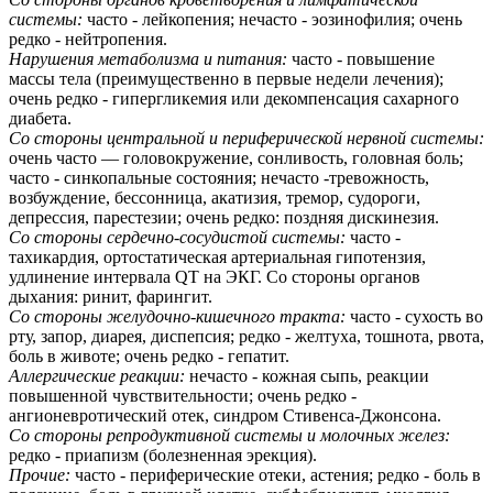
системы:
часто - лейкопения; нечасто - эозинофилия; очень
редко - нейтропения.
Нарушения метаболизма и питания:
часто - повышение
массы тела (преимущественно в первые недели лечения);
очень редко - гипергликемия или декомпенсация сахарного
диабета.
Со стороны центральной и периферической нервной системы:
очень часто — головокружение, сонливость, головная боль;
часто - синкопальные состояния; нечасто -тревожность,
возбуждение, бессонница, акатизия, тремор, судороги,
депрессия, парестезии; очень редко: поздняя дискинезия.
Со стороны сердечно-сосудистой системы:
часто -
тахикардия, ортостатическая артериальная гипотензия,
удлинение интервала QT на ЭКГ. Со стороны органов
дыхания: ринит, фарингит.
Со стороны желудочно-кишечного тракта:
часто - сухость во
рту, запор, диарея, диспепсия; редко - желтуха, тошнота, рвота,
боль в животе; очень редко - гепатит.
Аллергические реакции:
нечасто - кожная сыпь, реакции
повышенной чувствительности; очень редко -
ангионевротический отек, синдром Стивенса-Джонсона.
Со стороны репродуктивной системы и молочных желез:
редко - приапизм (болезненная эрекция).
Прочие:
часто - периферические отеки, астения; редко - боль в