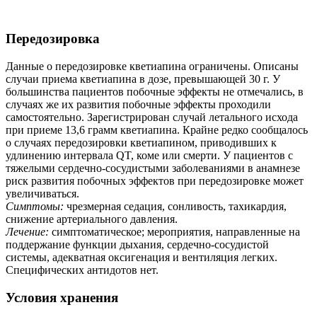
Передозировка
Данные о передозировке кветиапина ограничены. Описаны
случаи приема кветиапина в дозе, превышающей 30 г. У
большинства пациентов побочные эффекты не отмечались, в
случаях же их развития побочные эффекты проходили
самостоятельно. Зарегистрирован случай летального исхода
при приеме 13,6 грамм кветиапина. Крайне редко сообщалось
о случаях передозировки кветиапином, приводивших к
удлинению интервала QT, коме или смерти. У пациентов с
тяжелыми сердечно-сосудистыми заболеваниями в анамнезе
риск развития побочных эффектов при передозировке может
увеличиваться.
Симптомы:
чрезмерная седация, сонливость, тахикардия,
снижение артериального давления.
Лечение:
симптоматическое; мероприятия, направленные на
поддержание функции дыхания, сердечно-сосудистой
системы, адекватная оксигенация и вентиляция легких.
Специфических антидотов нет.
Условия хранения