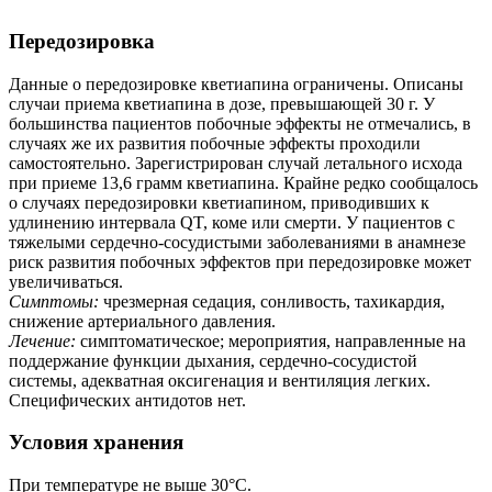
Передозировка
Данные о передозировке кветиапина ограничены. Описаны
случаи приема кветиапина в дозе, превышающей 30 г. У
большинства пациентов побочные эффекты не отмечались, в
случаях же их развития побочные эффекты проходили
самостоятельно. Зарегистрирован случай летального исхода
при приеме 13,6 грамм кветиапина. Крайне редко сообщалось
о случаях передозировки кветиапином, приводивших к
удлинению интервала QT, коме или смерти. У пациентов с
тяжелыми сердечно-сосудистыми заболеваниями в анамнезе
риск развития побочных эффектов при передозировке может
увеличиваться.
Симптомы:
чрезмерная седация, сонливость, тахикардия,
снижение артериального давления.
Лечение:
симптоматическое; мероприятия, направленные на
поддержание функции дыхания, сердечно-сосудистой
системы, адекватная оксигенация и вентиляция легких.
Специфических антидотов нет.
Условия хранения
При температуре не выше 30°С.