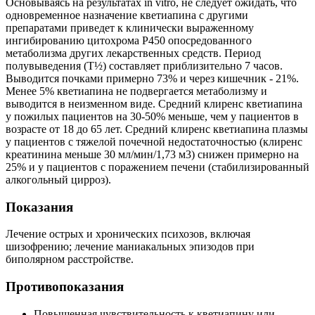
Основываясь на результатах in vitro, не следует ожидать, что
одновременное назначение кветиапина с другими
препаратами приведет к клинически выраженному
ингибированию цитохрома Р450 опосредованного
метаболизма других лекарственных средств. Период
полувыведения (T½) составляет приблизительно 7 часов.
Выводится почками примерно 73% и через кишечник - 21%.
Менее 5% кветиапина не подвергается метаболизму и
выводится в неизменном виде. Средний клиренс кветиапина
у пожилых пациентов на 30-50% меньше, чем у пациентов в
возрасте от 18 до 65 лет. Средний клиренс кветиапина плазмы
у пациентов с тяжелой почечной недостаточностью (клиренс
креатинина меньше 30 мл/мин/1,73 м3) снижен примерно на
25% и у пациентов с поражением печени (стабилизированный
алкогольный цирроз).
Показания
Лечение острых и хронических психозов, включая
шизофрению; лечение маниакальных эпизодов при
биполярном расстройстве.
Противопоказания
Повышенная чувствительность к кветиапину или