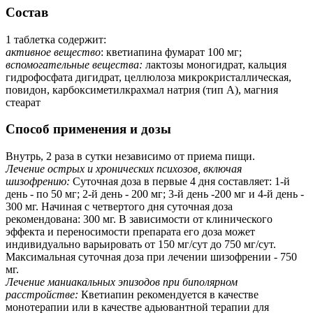
Состав
1 таблетка содержит:
активное вещество
: кветиапина фумарат 100 мг;
вспомогательные вещества:
лактозы моногидрат, кальция
гидрофосфата дигидрат, целлюлоза микрокристаллическая,
повидон, карбоксиметилкрахмал натрия (тип А), магния
стеарат
Способ применения и дозы
Внутрь, 2 раза в сутки независимо от приема пищи.
Лечение острых и хронических психозов, включая
шизофрению:
Суточная доза в первые 4 дня составляет: 1-й
день - по 50 мг; 2-й день - 200 мг; 3-й день -200 мг и 4-й день -
300 мг. Начиная с четвертого дня суточная доза
рекомендована: 300 мг. В зависимости от клинического
эффекта и переносимости препарата его доза может
индивидуально варьировать от 150 мг/сут до 750 мг/сут.
Максимальная суточная доза при лечении шизофрении - 750
мг.
Лечение маниакальных эпизодов при биполярном
расстройстве:
Кветиапин рекомендуется в качестве
монотерапии или в качестве адьювантной терапии для