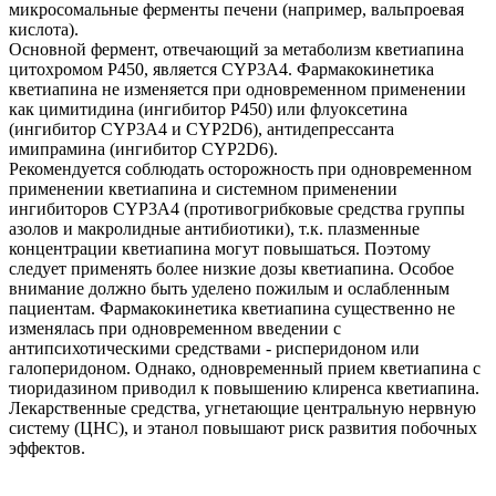
микросомальные ферменты печени (например, вальпроевая
кислота).
Основной фермент, отвечающий за метаболизм кветиапина
цитохромом Р450, является CYP3A4. Фармакокинетика
кветиапина не изменяется при одновременном применении
как цимитидина (ингибитор Р450) или флуоксетина
(ингибитор CYP3A4 и CYP2D6), антидепрессанта
имипрамина (ингибитор CYP2D6).
Рекомендуется соблюдать осторожность при одновременном
применении кветиапина и системном применении
ингибиторов CYP3A4 (противогрибковые средства группы
азолов и макролидные антибиотики), т.к. плазменные
концентрации кветиапина могут повышаться. Поэтому
следует применять более низкие дозы кветиапина. Особое
внимание должно быть уделено пожилым и ослабленным
пациентам. Фармакокинетика кветиапина существенно не
изменялась при одновременном введении с
антипсихотическими средствами - рисперидоном или
галоперидоном. Однако, одновременный прием кветиапина с
тиоридазином приводил к повышению клиренса кветиапина.
Лекарственные средства, угнетающие центральную нервную
систему (ЦНС), и этанол повышают риск развития побочных
эффектов.