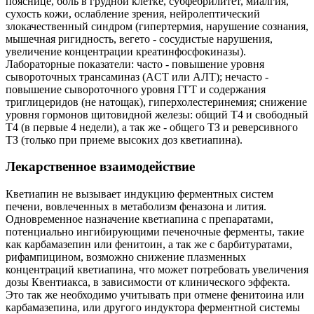
пояснице, боль в грудной клетке, субфебрилитет, миалгия,
сухость кожи, ослабление зрения, нейролептический
злокачественный синдром (гипертермия, нарушение сознания,
мышечная ригидность, вегето - сосудистые нарушения,
увеличение концентрации креатинфосфокиназы).
Лабораторные показатели: часто - повышение уровня
сывороточных трансаминаз (ACT или AЛT); нечасто -
повышение сывороточного уровня ГГТ и содержания
триглицеридов (не натощак), гиперхолестеринемия; снижение
уровня гормонов щитовидной железы: общий Т4 и свободный
Т4 (в первые 4 недели), а так же - общего ТЗ и реверсивного
ТЗ (только при приеме высоких доз кветиапина).
Лекарственное взаимодействие
Кветиапин не вызывает индукцию ферментных систем
печени, вовлеченных в метаболизм феназона и лития.
Одновременное назначение кветиапина с препаратами,
потенциально ингибирующими печеночные ферменты, такие
как карбамазепин или фенитоин, а так же с барбитуратами,
рифампицином, возможно снижение плазменных
концентраций кветиапина, что может потребовать увеличения
дозы Квентиакса, в зависимости от клинического эффекта.
Это так же необходимо учитывать при отмене фенитоина или
карбамазепина, или другого индуктора ферментной системы