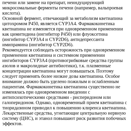
печени или замене на препарат, неиндуцирующий
микросомальные ферменты печени (например, вальпроевая
кислота).
Основной фермент, отвечающий за метаболизм кветиапина
цитохромом Р450, является CYP3A4. Фармакокинетика
кветиапина не изменяется при одновременном применении
как цимитидина (ингибитор Р450) или флуоксетина
(ингибитор CYP3A4 и CYP2D6), антидепрессанта
имипрамина (ингибитор CYP2D6).
Рекомендуется соблюдать осторожность при одновременном
применении кветиапина и системном применении
ингибиторов CYP3A4 (противогрибковые средства группы
азолов и макролидные антибиотики), т.к. плазменные
концентрации кветиапина могут повышаться. Поэтому
следует применять более низкие дозы кветиапина. Особое
внимание должно быть уделено пожилым и ослабленным
пациентам. Фармакокинетика кветиапина существенно не
изменялась при одновременном введении с
антипсихотическими средствами - рисперидоном или
галоперидоном. Однако, одновременный прием кветиапина с
тиоридазином приводил к повышению клиренса кветиапина.
Лекарственные средства, угнетающие центральную нервную
систему (ЦНС), и этанол повышают риск развития побочных
эффектов.