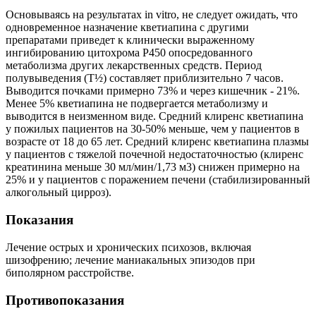
Основываясь на результатах in vitro, не следует ожидать, что
одновременное назначение кветиапина с другими
препаратами приведет к клинически выраженному
ингибированию цитохрома Р450 опосредованного
метаболизма других лекарственных средств. Период
полувыведения (T½) составляет приблизительно 7 часов.
Выводится почками примерно 73% и через кишечник - 21%.
Менее 5% кветиапина не подвергается метаболизму и
выводится в неизменном виде. Средний клиренс кветиапина
у пожилых пациентов на 30-50% меньше, чем у пациентов в
возрасте от 18 до 65 лет. Средний клиренс кветиапина плазмы
у пациентов с тяжелой почечной недостаточностью (клиренс
креатинина меньше 30 мл/мин/1,73 м3) снижен примерно на
25% и у пациентов с поражением печени (стабилизированный
алкогольный цирроз).
Показания
Лечение острых и хронических психозов, включая
шизофрению; лечение маниакальных эпизодов при
биполярном расстройстве.
Противопоказания