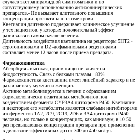
случаев экстрапирамидной симптоматики и по
сопутствующему использованию антихолинергических
препаратов.- Не вызывает длительного повышения
концентрации пролактина в плазме крови.
Кветиапин длительно поддерживает клиническое улучшение
у тех пациентов, у которых положительный эффект
развивался в самом начале лечения.
Длительность воздействия кветиапина на рецепторы 5НТ2 -
серотониновыми и D2 -дофаминовыми рецепторами
составляет менее 12 часов после приема препарата.
Фармакокинетика
Абсорбция - высокая, прием пищи не влияет на
биодоступность. Связь с белками плазмы - 83%.
Фармакокинетика кветиапина имеет линейный характер и не
различается у мужчин и женщин.
Активно метаболизируется в печени с образованием
фармакологически неактивных метаболитов под
воздействием фермента CYP3A4 цитохрома Р450. Кветиапин
и некоторые его метаболиты являются слабыми ингибиторами
изоферментов 1А2, 2С9, 2С19, 2D6 и ЗА4 цитохрома Р450
человека, но только в концентрациях, как минимум, в 10-50
раз превышающих концентрации препарата при применении
в диапазоне эффективных доз от 300 до 450 мг/сут.