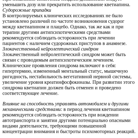
уменьшить дозу или прекратить использование кветиапина.
Судорожные припадки
В контролируемых клинических исследованиях не было
установлено различий по частоте возникновения судорог
между кветиапином и плацебо. Однако, так же как и при
терапии другими антипсихотическими средствами
рекомендуется соблюдать осторожность при лечении
пациентов с наличием судорожных приступов в анамнезе.
Злокачественный нейролептический синдром
Злокачественный нейролептический синдром может быть
связан с проводимым антипсихотическим лечением.
Клинические проявления синдрома включают в себя:
гипертермию, измененный ментальный статус, мышечную
ригидность, нестабильность вегетативной нервной системы,
увеличение уровня креатинфосфокиназы. При развитии этого
синдрома кветиапин должен быть отменен и проведено
соответствующее лечение.
Влияние на способность управлять автомобилем и другими
механическими средствами:
в период лечения кветиапином
рекомендуется соблюдать осторожность при вождении
автотранспорта и занятии другими потенциально опасными
видами деятельности, требующими повышенной
концентрации внимания и быстроты психомоторных реакций.