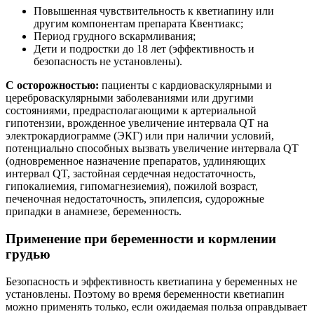
Повышенная чувствительность к кветиапину или
другим компонентам препарата Квентиакс;
Период грудного вскармливания;
Дети и подростки до 18 лет (эффективность и
безопасность не установлены).
С осторожностью:
пациенты с кардиоваскулярными и
цереброваскулярными заболеваниями или другими
состояниями, предрасполагающими к артериальной
гипотензии, врожденное увеличение интервала QT на
электрокардиограмме (ЭКГ) или при наличии условий,
потенциально способных вызвать увеличение интервала QT
(одновременное назначение препаратов, удлиняющих
интервал QT, застойная сердечная недостаточность,
гипокалиемия, гипомагнезиемия), пожилой возраст,
печеночная недостаточность, эпилепсия, судорожные
припадки в анамнезе, беременность.
Применение при беременности и кормлении
грудью
Безопасность и эффективность кветиапина у беременных не
установлены. Поэтому во время беременности кветиапин
можно применять только, если ожидаемая польза оправдывает