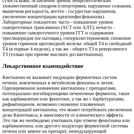
сухость кожи, ослабление зрения, нейролептический
злокачественный синдром (гипертермия, нарушение сознания,
мышечная ригидность, вегето - сосудистые нарушения,
увеличение концентрации креатинфосфокиназы).
Лабораторные показатели: часто - повышение уровня
сывороточных трансаминаз (ACT или AЛT); нечасто -
повышение сывороточного уровня ГГТ и содержания
триглицеридов (не натощак), гиперхолестеринемия; снижение
уровня гормонов щитовидной железы: общий Т4 и свободный
Т4 (в первые 4 недели), а так же - общего ТЗ и реверсивного
ТЗ (только при приеме высоких доз кветиапина).
Лекарственное взаимодействие
Кветиапин не вызывает индукцию ферментных систем
печени, вовлеченных в метаболизм феназона и лития.
Одновременное назначение кветиапина с препаратами,
потенциально ингибирующими печеночные ферменты, такие
как карбамазепин или фенитоин, а так же с барбитуратами,
рифампицином, возможно снижение плазменных
концентраций кветиапина, что может потребовать увеличения
дозы Квентиакса, в зависимости от клинического эффекта.
Это так же необходимо учитывать при отмене фенитоина или
карбамазепина, или другого индуктора ферментной системы
печени или замене на препарат, неиндуцирующий