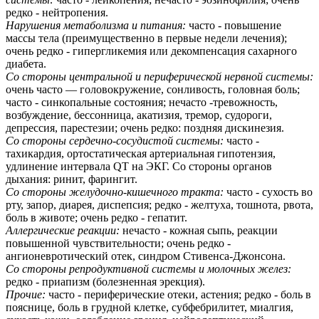
редко - нейтропения.
Нарушения метаболизма и питания:
часто - повышение
массы тела (преимущественно в первые недели лечения);
очень редко - гипергликемия или декомпенсация сахарного
диабета.
Со стороны центральной и периферической нервной системы:
очень часто — головокружение, сонливость, головная боль;
часто - синкопальные состояния; нечасто -тревожность,
возбуждение, бессонница, акатизия, тремор, судороги,
депрессия, парестезии; очень редко: поздняя дискинезия.
Со стороны сердечно-сосудистой системы:
часто -
тахикардия, ортостатическая артериальная гипотензия,
удлинение интервала QT на ЭКГ. Со стороны органов
дыхания: ринит, фарингит.
Со стороны желудочно-кишечного тракта:
часто - сухость во
рту, запор, диарея, диспепсия; редко - желтуха, тошнота, рвота,
боль в животе; очень редко - гепатит.
Аллергические реакции:
нечасто - кожная сыпь, реакции
повышенной чувствительности; очень редко -
ангионевротический отек, синдром Стивенса-Джонсона.
Со стороны репродуктивной системы и молочных желез:
редко - приапизм (болезненная эрекция).
Прочие:
часто - периферические отеки, астения; редко - боль в
пояснице, боль в грудной клетке, субфебрилитет, миалгия,