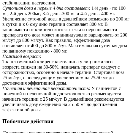
стабилизации настроения.
Суточная доза в первые 4 дня составляет:
1-й день - по 100
мг; 2-й день 200мг; 3-й день -300 мг и 4-й день - 400 мг.
Увеличение суточной дозы в дальнейшем возможно по 200 мг
в сутки и к 6-ому дню терапии составляет 800 мг. В
зависимости от клинического эффекта и переносимости
препарата его доза может индивидуально варьировать от 200
мг/сут до 800 мг/сут. Как правило, эффективная доза
составляет от 400 до 800 мг/сут. Максимальная суточная доза
по данному показанию - 800 мг.
Пожилой возраст:
Т.к. плазменный клиренс кветиапина у лиц пожилого
возраста снижен на 30-50%, назначать препарат следует с
осторожностью, особенно в начале терапии. Стартовая доза -
25 мг/сут, с последующим увеличением на 25-50 мг до
достижения эффективной дозы.
Почечная и печеночная недостаточность:
У пациентов с
почечной и печеночной недостаточностью рекомендуется
начинать терапии с 25 мг/сут. В дальнейшем рекомендуется
увеличивать дозу ежедневно на 25-50 мг до достижения
эффективной дозы.
Побочные действия
Со стороны органов кроветворения и лимфатической