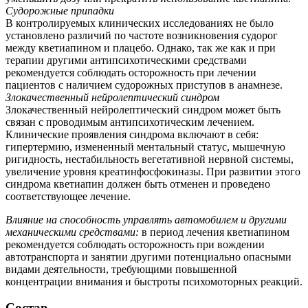
Судорожные припадки
В контролируемых клинических исследованиях не было
установлено различий по частоте возникновения судорог
между кветиапином и плацебо. Однако, так же как и при
терапии другими антипсихотическими средствами
рекомендуется соблюдать осторожность при лечении
пациентов с наличием судорожных приступов в анамнезе.
Злокачественный нейролептический синдром
Злокачественный нейролептический синдром может быть
связан с проводимым антипсихотическим лечением.
Клинические проявления синдрома включают в себя:
гипертермию, измененный ментальный статус, мышечную
ригидность, нестабильность вегетативной нервной системы,
увеличение уровня креатинфосфокиназы. При развитии этого
синдрома кветиапин должен быть отменен и проведено
соответствующее лечение.
Влияние на способность управлять автомобилем и другими
механическими средствами:
в период лечения кветиапином
рекомендуется соблюдать осторожность при вождении
автотранспорта и занятии другими потенциально опасными
видами деятельности, требующими повышенной
концентрации внимания и быстроты психомоторных реакций.
Состав