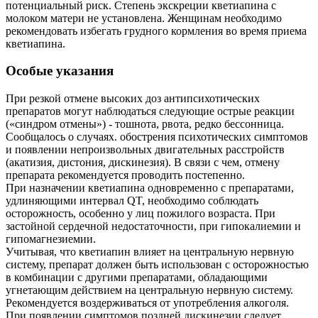
потенциальный риск. Степень экскреции кветиапина с
молоком матери не установлена. Женщинам необходимо
рекомендовать избегать грудного кормления во время приема
кветиапина.
Особые указания
При резкой отмене высоких доз антипсихотических
препаратов могут наблюдаться следующие острые реакции
(«синдром отмены») - тошнота, рвота, редко бессонница.
Сообщалось о случаях. обострения психотических симптомов
и появлении непроизвольных двигательных расстройств
(акатизия, дистония, дискинезия). В связи с чем, отмену
препарата рекомендуется проводить постепенно.
При назначении кветиапина одновременно с препаратами,
удлиняющими интервал QT, необходимо соблюдать
осторожность, особенно у лиц пожилого возраста. При
застойной сердечной недостаточности, при гипокалиемии и
гипомагнезиемии.
Учитывая, что кветиапин влияет на центральную нервную
систему, препарат должен быть использован с осторожностью
в комбинации с другими препаратами, обладающими
угнетающим действием на центральную нервную систему.
Рекомендуется воздерживаться от употребления алкоголя.
При появлении симптомов поздней дискинезии следует