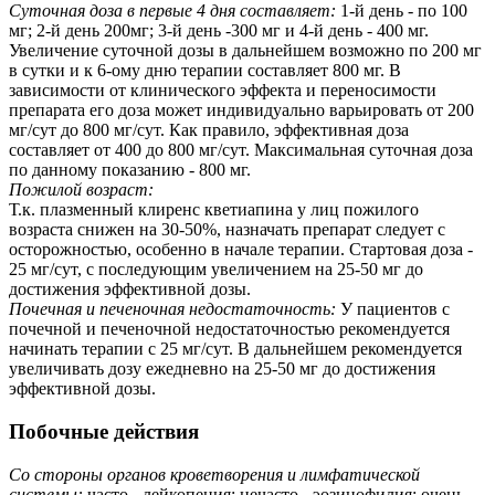
Суточная доза в первые 4 дня составляет:
1-й день - по 100
мг; 2-й день 200мг; 3-й день -300 мг и 4-й день - 400 мг.
Увеличение суточной дозы в дальнейшем возможно по 200 мг
в сутки и к 6-ому дню терапии составляет 800 мг. В
зависимости от клинического эффекта и переносимости
препарата его доза может индивидуально варьировать от 200
мг/сут до 800 мг/сут. Как правило, эффективная доза
составляет от 400 до 800 мг/сут. Максимальная суточная доза
по данному показанию - 800 мг.
Пожилой возраст:
Т.к. плазменный клиренс кветиапина у лиц пожилого
возраста снижен на 30-50%, назначать препарат следует с
осторожностью, особенно в начале терапии. Стартовая доза -
25 мг/сут, с последующим увеличением на 25-50 мг до
достижения эффективной дозы.
Почечная и печеночная недостаточность:
У пациентов с
почечной и печеночной недостаточностью рекомендуется
начинать терапии с 25 мг/сут. В дальнейшем рекомендуется
увеличивать дозу ежедневно на 25-50 мг до достижения
эффективной дозы.
Побочные действия
Со стороны органов кроветворения и лимфатической
системы:
часто - лейкопения; нечасто - эозинофилия; очень