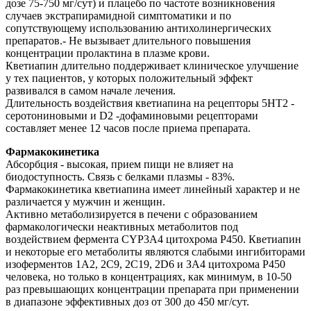
дозе 75-750 мг/сут) и плацебо по частоте возникновения
случаев экстрапирамидной симптоматики и по
сопутствующему использованию антихолинергических
препаратов.- Не вызывает длительного повышения
концентрации пролактина в плазме крови.
Кветиапин длительно поддерживает клиническое улучшение
у тех пациентов, у которых положительный эффект
развивался в самом начале лечения.
Длительность воздействия кветиапина на рецепторы 5НТ2 -
серотониновыми и D2 -дофаминовыми рецепторами
составляет менее 12 часов после приема препарата.
Фармакокинетика
Абсорбция - высокая, прием пищи не влияет на
биодоступность. Связь с белками плазмы - 83%.
Фармакокинетика кветиапина имеет линейный характер и не
различается у мужчин и женщин.
Активно метаболизируется в печени с образованием
фармакологически неактивных метаболитов под
воздействием фермента CYP3A4 цитохрома Р450. Кветиапин
и некоторые его метаболиты являются слабыми ингибиторами
изоферментов 1А2, 2С9, 2С19, 2D6 и ЗА4 цитохрома Р450
человека, но только в концентрациях, как минимум, в 10-50
раз превышающих концентрации препарата при применении
в диапазоне эффективных доз от 300 до 450 мг/сут.