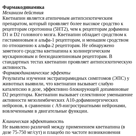
Фармакодинамика
Механизм действия
Кветиапин является атипичным антипсихотическим
препаратом, который проявляет более высокое сродство к
рецепторам серотонина (5НТ2), чем к рецепторам дофамина
D1 и D2 головного мозга. Кветиапин обладает сродством к
гистаминовым и альфа-1 рецепторам, и меньшим сродством
по отношению к альфа-2 рецепторам. Не обнаружено
заметного сродства кветиапина к холинергическим
мускариновым и бензодиазепиновым рецепторам. В
стандартных тестах кветиапин проявляет антипсихотическую
активность.
Фармакодинамические эффекты
Результаты изучения экстрапирамидных симптомов (ЭПС) у
животных выявили, что кветиапин вызывает слабую
каталепсию в дозе, эффективно блокирующей допаминовые
D2 рецепторы. Кветиапин вызывает селективное уменьшение
активности мезолимбических А10-дофаминергических
нейронов, в сравнении с А9-нигростриатными нейронами,
вовлеченными в двигательные функции.
Клиническая эффективность
Не выявлено различий между применением кветиапина (в
дозе 75-750 мг/сут) и плацебо по частоте возникновения