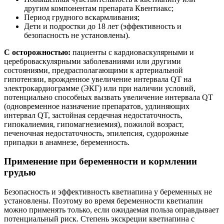
другим компонентам препарата Квентиакс;
Период грудного вскармливания;
Дети и подростки до 18 лет (эффективность и
безопасность не установлены).
С осторожностью:
пациенты с кардиоваскулярными и
цереброваскулярными заболеваниями или другими
состояниями, предрасполагающими к артериальной
гипотензии, врожденное увеличение интервала QT на
электрокардиограмме (ЭКГ) или при наличии условий,
потенциально способных вызвать увеличение интервала QT
(одновременное назначение препаратов, удлиняющих
интервал QT, застойная сердечная недостаточность,
гипокалиемия, гипомагнезиемия), пожилой возраст,
печеночная недостаточность, эпилепсия, судорожные
припадки в анамнезе, беременность.
Применение при беременности и кормлении
грудью
Безопасность и эффективность кветиапина у беременных не
установлены. Поэтому во время беременности кветиапин
можно применять только, если ожидаемая польза оправдывает
потенциальный риск. Степень экскреции кветиапина с