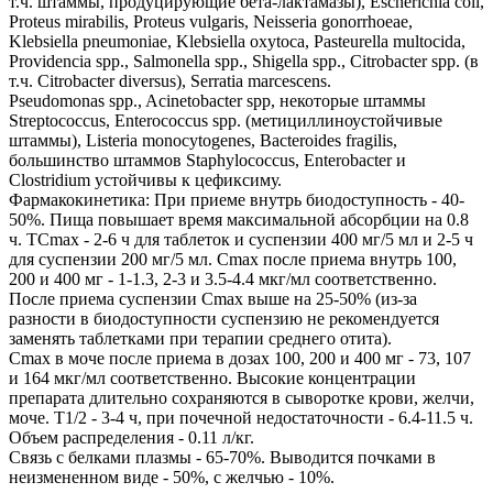
т.ч. штаммы, продуцирующие бета-лактамазы), Escherichia coli,
Proteus mirabilis, Proteus vulgaris, Neisseria gonorrhoeae,
Klebsiella pneumoniae, Klebsiella oxytoca, Pasteurella multocida,
Providencia spp., Salmonella spp., Shigella spp., Citrobacter spp. (в
т.ч. Citrobacter diversus), Serratia marcescens.
Pseudomonas spp., Acinetobacter spp, некоторые штаммы
Streptococcus, Enterococcus spp. (метициллиноустойчивые
штаммы), Listeria monocytogenes, Bacteroides fragilis,
большинство штаммов Staphylococcus, Enterobacter и
Clostridium устойчивы к цефиксиму.
Фармакокинетика: При приеме внутрь биодоступность - 40-
50%. Пища повышает время максимальной абсорбции на 0.8
ч. TCmax - 2-6 ч для таблеток и суспензии 400 мг/5 мл и 2-5 ч
для суспензии 200 мг/5 мл. Cmax после приема внутрь 100,
200 и 400 мг - 1-1.3, 2-3 и 3.5-4.4 мкг/мл соответственно.
После приема суспензии Cmax выше на 25-50% (из-за
разности в биодоступности суспензию не рекомендуется
заменять таблетками при терапии среднего отита).
Cmax в моче после приема в дозах 100, 200 и 400 мг - 73, 107
и 164 мкг/мл соответственно. Высокие концентрации
препарата длительно сохраняются в сыворотке крови, желчи,
моче. T1/2 - 3-4 ч, при почечной недостаточности - 6.4-11.5 ч.
Объем распределения - 0.11 л/кг.
Связь с белками плазмы - 65-70%. Выводится почками в
неизмененном виде - 50%, с желчью - 10%.