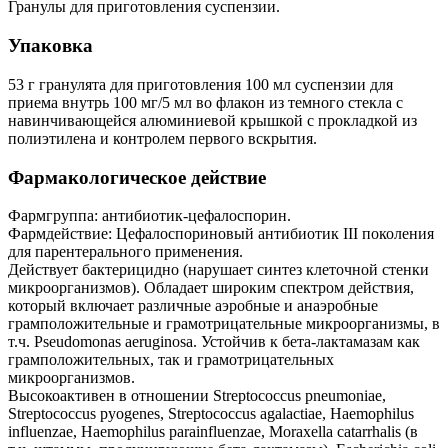
Гранулы для приготовления суспензии.
Упаковка
53 г гранулята для приготовления 100 мл суспензии для
приема внутрь 100 мг/5 мл во флакон из темного стекла с
навинчивающейся алюминиевой крышкой с прокладкой из
полиэтилена и контролем первого вскрытия.
Фармакологическое действие
Фармгруппа: антибиотик-цефалоспорин.
Фармдействие: Цефалоспориновый антибиотик III поколения
для парентерального применения.
Действует бактерицидно (нарушает синтез клеточной стенки
микроорганизмов). Обладает широким спектром действия,
который включает различные аэробные и анаэробные
грамположительные и грамотрицательные микроорганизмы, в
т.ч. Pseudomonas aeruginosa. Устойчив к бета-лактамазам как
грамположительных, так и грамотрицательных
микроорганизмов.
Высокоактивен в отношении Streptococcus pneumoniae,
Streptococcus pyogenes, Streptococcus agalactiae, Haemophilus
influenzae, Haemophilus parainfluenzae, Moraxella catarrhalis (в