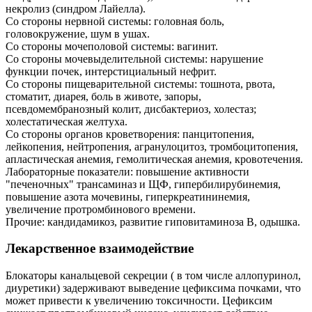
некролиз (синдром Лайелла).
Со стороны нервной системы: головная боль,
головокружение, шум в ушах.
Со стороны мочеполовой системы: вагинит.
Со стороны мочевыделительной системы: нарушение
функции почек, интерстициальный нефрит.
Со стороны пищеварительной системы: тошнота, рвота,
стоматит, диарея, боль в животе, запоры,
псевдомембранозный колит, дисбактериоз, холестаз;
холестатическая желтуха.
Со стороны органов кроветворения: панцитопения,
лейкопения, нейтропения, агранулоцитоз, тромбоцитопения,
апластическая анемия, гемолитическая анемия, кровотечения.
Лабораторные показатели: повышение активности
"печеночных" трансаминаз и ЩФ, гипербилирубинемия,
повышение азота мочевины, гиперкреатининемия,
увеличение протромбинового времени.
Прочие: кандидамикоз, развитие гиповитаминоза В, одышка.
Лекарственное взаимодействие
Блокаторы канальцевой секреции ( в том числе аллопуринол,
диуретики) задерживают выведение цефиксима почками, что
может привести к увеличению токсичности. Цефиксим