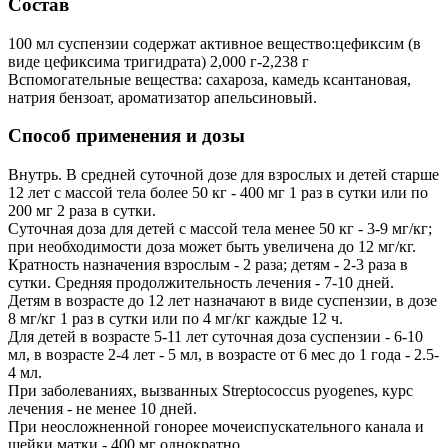
Состав
100 мл суспензии содержат активное вещество:цефиксим (в
виде цефиксима тригидрата) 2,000 г-2,238 г
Вспомогательные вещества: сахароза, камедь ксантановая,
натрия бензоат, ароматизатор апельсиновый.
Способ применения и дозы
Внутрь. В средней суточной дозе для взрослых и детей старше
12 лет с массой тела более 50 кг - 400 мг 1 раз в сутки или по
200 мг 2 раза в сутки.
Суточная доза для детей с массой тела менее 50 кг - 3-9 мг/кг;
при необходимости доза может быть увеличена до 12 мг/кг.
Кратность назначения взрослым - 2 раза; детям - 2-3 раза в
сутки. Средняя продолжительность лечения - 7-10 дней.
Детям в возрасте до 12 лет назначают в виде суспензии, в дозе
8 мг/кг 1 раз в сутки или по 4 мг/кг каждые 12 ч.
Для детей в возрасте 5-11 лет суточная доза суспензии - 6-10
мл, в возрасте 2-4 лет - 5 мл, в возрасте от 6 мес до 1 года - 2.5-
4 мл.
При заболеваниях, вызванных Streptococcus pyogenes, курс
лечения - не менее 10 дней.
При неосложненной гонорее мочеиспускательного канала и
шейки матки - 400 мг однократно.