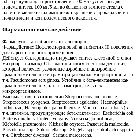
53 г гранулята для приготовления 100 мл суспензии для
приема внутрь 100 мг/5 мл во флакон из темного стекла с
навинчивающейся алюминиевой крышкой с прокладкой из
полиэтилена и контролем первого вскрытия.
Фармакологическое действие
Фармгруппа: антибиотик-цефалоспорин.
Фармдействие: Цефалоспориновый антибиотик III поколения
для парентерального применения.
Действует бактерицидно (нарушает синтез клеточной стенки
микроорганизмов). Обладает широким спектром действия,
который включает различные аэробные и анаэробные
грамположительные и грамотрицательные микроорганизмы, в
т.ч. Pseudomonas aeruginosa. Устойчив к бета-лактамазам как
грамположительных, так и грамотрицательных
микроорганизмов.
Высокоактивен в отношении Streptococcus pneumoniae,
Streptococcus pyogenes, Streptococcus agalactiae, Haemophilus
influenzae, Haemophilus parainfluenzae, Moraxella catarrhalis (в
т.ч. штаммы, продуцирующие бета-лактамазы), Escherichia coli,
Proteus mirabilis, Proteus vulgaris, Neisseria gonorrhoeae,
Klebsiella pneumoniae, Klebsiella oxytoca, Pasteurella multocida,
Providencia spp., Salmonella spp., Shigella spp., Citrobacter spp. (в
т.ч. Citrobacter diversus), Serratia marcescens.