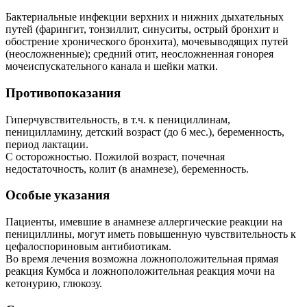
Бактериальные инфекции верхних и нижних дыхательных
путей (фарингит, тонзиллит, синуситы, острый бронхит и
обострение хронического бронхита), мочевыводящих путей
(неосложненные); средний отит, неосложненная гонорея
мочеиспускательного канала и шейки матки.
Противопоказания
Гиперчувствительность, в т.ч. к пенициллинам,
пеницилламину, детский возраст (до 6 мес.), беременность,
период лактации.
С осторожностью. Пожилой возраст, почечная
недостаточность, колит (в анамнезе), беременность.
Особые указания
Пациенты, имевшие в анамнезе аллергические реакции на
пенициллины, могут иметь повышенную чувствительность к
цефалоспориновым антибиотикам.
Во время лечения возможна ложноположительная прямая
реакция Кумбса и ложноположительная реакция мочи на
кетонурию, глюкозу.