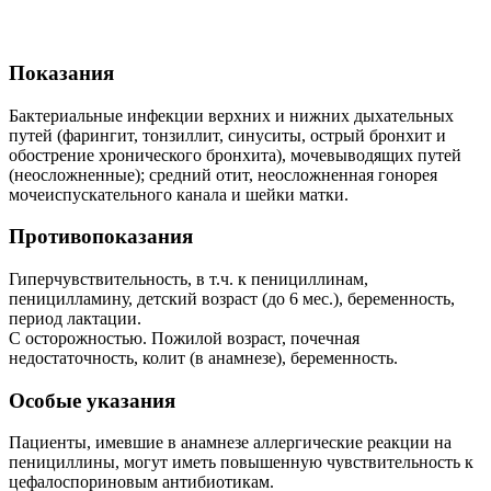
Показания
Бактериальные инфекции верхних и нижних дыхательных
путей (фарингит, тонзиллит, синуситы, острый бронхит и
обострение хронического бронхита), мочевыводящих путей
(неосложненные); средний отит, неосложненная гонорея
мочеиспускательного канала и шейки матки.
Противопоказания
Гиперчувствительность, в т.ч. к пенициллинам,
пеницилламину, детский возраст (до 6 мес.), беременность,
период лактации.
С осторожностью. Пожилой возраст, почечная
недостаточность, колит (в анамнезе), беременность.
Особые указания
Пациенты, имевшие в анамнезе аллергические реакции на
пенициллины, могут иметь повышенную чувствительность к
цефалоспориновым антибиотикам.