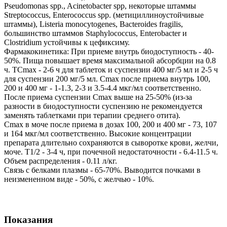
Pseudomonas spp., Acinetobacter spp, некоторые штаммы
Streptococcus, Enterococcus spp. (метициллиноустойчивые
штаммы), Listeria monocytogenes, Bacteroides fragilis,
большинство штаммов Staphylococcus, Enterobacter и
Clostridium устойчивы к цефиксиму.
Фармакокинетика: При приеме внутрь биодоступность - 40-
50%. Пища повышает время максимальной абсорбции на 0.8
ч. TCmax - 2-6 ч для таблеток и суспензии 400 мг/5 мл и 2-5 ч
для суспензии 200 мг/5 мл. Cmax после приема внутрь 100,
200 и 400 мг - 1-1.3, 2-3 и 3.5-4.4 мкг/мл соответственно.
После приема суспензии Cmax выше на 25-50% (из-за
разности в биодоступности суспензию не рекомендуется
заменять таблетками при терапии среднего отита).
Cmax в моче после приема в дозах 100, 200 и 400 мг - 73, 107
и 164 мкг/мл соответственно. Высокие концентрации
препарата длительно сохраняются в сыворотке крови, желчи,
моче. T1/2 - 3-4 ч, при почечной недостаточности - 6.4-11.5 ч.
Объем распределения - 0.11 л/кг.
Связь с белками плазмы - 65-70%. Выводится почками в
неизмененном виде - 50%, с желчью - 10%.
Показания