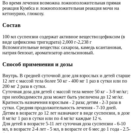
Во время лечения возможна ложноположительная прямая
реакция Кумбса и ложноположительная реакция мочи на
кетонурию, глюкозу.
Состав
100 мл суспензии содержат активное вещество:цефиксим (в
виде цефиксима тригидрата) 2,000 г-2,238 г
Вспомогательные вещества: сахароза, камедь ксантановая,
натрия бензоат, ароматизатор апельсиновый.
Способ применения и дозы
Внутрь. В средней суточной дозе для взрослых и детей старше
12 лет с массой тела более 50 кг - 400 мг 1 раз в сутки или по
200 мг 2 раза в сутки.
Суточная доза для детей с массой тела менее 50 кг - 3-9 мг/кг;
при необходимости доза может быть увеличена до 12 мг/кг.
Кратность назначения взрослым - 2 раза; детям - 2-3 раза в
сутки. Средняя продолжительность лечения - 7-10 дней.
Детям в возрасте до 12 лет назначают в виде суспензии, в дозе
8 мг/кг 1 раз в сутки или по 4 мг/кг каждые 12 ч.
Для детей в возрасте 5-11 лет суточная доза суспензии - 6-10
мл, в возрасте 2-4 лет - 5 мл, в возрасте от 6 мес до 1 года - 2.5-