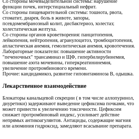
Со стороны мочевыделительной системы: нарушение
функции почек, интерстициальный нефрит.
Со стороны пищеварительной системы: тошнота, рвота,
стоматит, диарея, боль в животе, запоры,
псевдомембранозный колит, дисбактериоз, холестаз;
холестатическая желтуха.
Со стороны органов кроветворения: панцитопения,
лейкопения, нейтропения, агранулоцитоз, тромбоцитопения,
апластическая анемия, гемолитическая анемия, кровотечения.
Лабораторные показатели: повышение активности
"печеночных" трансаминаз и ЩФ, гипербилирубинемия,
повышение азота мочевины, гиперкреатининемия,
увеличение протромбинового времени.
Прочие: кандидамикоз, развитие гиповитаминоза В, одышка.
Лекарственное взаимодействие
Блокаторы канальцевой секреции ( в том числе аллопуринол,
диуретики) задерживают выведение цефиксима почками, что
может привести к увеличению токсичности. Цефиксим
снижает протромбиновый индекс, усиливает действие
непрямых антикоагулянтов. Антациды, содержащие магния
или алюминия гидроксид, замедляют всасывание препарата.