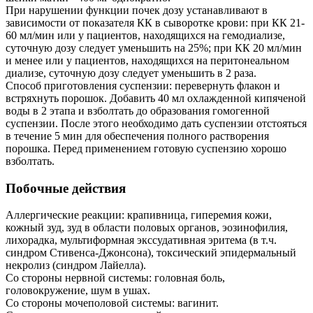
При нарушении функции почек дозу устанавливают в
зависимости от показателя КК в сыворотке крови: при КК 21-
60 мл/мин или у пациентов, находящихся на гемодиализе,
суточную дозу следует уменьшить на 25%; при КК 20 мл/мин
и менее или у пациентов, находящихся на перитонеальном
диализе, суточную дозу следует уменьшить в 2 раза.
Способ приготовления суспензии: перевернуть флакон и
встряхнуть порошок. Добавить 40 мл охлажденной кипяченой
воды в 2 этапа и взболтать до образования гомогенной
суспензии. После этого необходимо дать суспензии отстояться
в течение 5 мин для обеспечения полного растворения
порошка. Перед применением готовую суспензию хорошо
взболтать.
Побочные действия
Аллергические реакции: крапивница, гиперемия кожи,
кожный зуд, зуд в области половых органов, эозинофилия,
лихорадка, мультиформная экссудативная эритема (в т.ч.
синдром Стивенса-Джонсона), токсический эпидермальный
некролиз (синдром Лайелла).
Со стороны нервной системы: головная боль,
головокружение, шум в ушах.
Со стороны мочеполовой системы: вагинит.