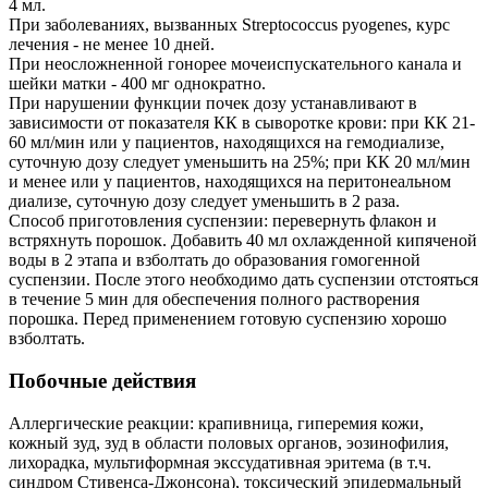
4 мл.
При заболеваниях, вызванных Streptococcus pyogenes, курс
лечения - не менее 10 дней.
При неосложненной гонорее мочеиспускательного канала и
шейки матки - 400 мг однократно.
При нарушении функции почек дозу устанавливают в
зависимости от показателя КК в сыворотке крови: при КК 21-
60 мл/мин или у пациентов, находящихся на гемодиализе,
суточную дозу следует уменьшить на 25%; при КК 20 мл/мин
и менее или у пациентов, находящихся на перитонеальном
диализе, суточную дозу следует уменьшить в 2 раза.
Способ приготовления суспензии: перевернуть флакон и
встряхнуть порошок. Добавить 40 мл охлажденной кипяченой
воды в 2 этапа и взболтать до образования гомогенной
суспензии. После этого необходимо дать суспензии отстояться
в течение 5 мин для обеспечения полного растворения
порошка. Перед применением готовую суспензию хорошо
взболтать.
Побочные действия
Аллергические реакции: крапивница, гиперемия кожи,
кожный зуд, зуд в области половых органов, эозинофилия,
лихорадка, мультиформная экссудативная эритема (в т.ч.
синдром Стивенса-Джонсона), токсический эпидермальный