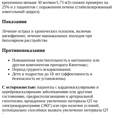
креатинина меньше 30 мл/мин/1,73 м3) снижен примерно на
25% и у пациентов с поражением печени (стабилизированный
алкогольный цирроз).
Показания
Лечение острых и хронических психозов, включая
шизофрению; лечение маниакальных эпизодов при
биполярном расстройстве.
Противопоказания
Повышенная чувствительность к кветиапину или
другим компонентам препарата Квентиакс;
Период грудного вскармливания;
Дети и подростки до 18 лет (эффективность и
безопасность не установлены).
С осторожностью:
пациенты с кардиоваскулярными и
цереброваскулярными заболеваниями или другими
состояниями, предрасполагающими к артериальной
гипотензии, врожденное увеличение интервала QT на
электрокардиограмме (ЭКГ) или при наличии условий,
потенциально способных вызвать увеличение интервала QT