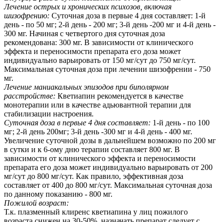
Лечение острых и хронических психозов, включая
шизофрению:
Суточная доза в первые 4 дня составляет: 1-й
день - по 50 мг; 2-й день - 200 мг; 3-й день -200 мг и 4-й день -
300 мг. Начиная с четвертого дня суточная доза
рекомендована: 300 мг. В зависимости от клинического
эффекта и переносимости препарата его доза может
индивидуально варьировать от 150 мг/сут до 750 мг/сут.
Максимальная суточная доза при лечении шизофрении - 750
мг.
Лечение маниакальных эпизодов при биполярном
расстройстве:
Кветиапин рекомендуется в качестве
монотерапии или в качестве адьювантной терапии для
стабилизации настроения.
Суточная доза в первые 4 дня составляет:
1-й день - по 100
мг; 2-й день 200мг; 3-й день -300 мг и 4-й день - 400 мг.
Увеличение суточной дозы в дальнейшем возможно по 200 мг
в сутки и к 6-ому дню терапии составляет 800 мг. В
зависимости от клинического эффекта и переносимости
препарата его доза может индивидуально варьировать от 200
мг/сут до 800 мг/сут. Как правило, эффективная доза
составляет от 400 до 800 мг/сут. Максимальная суточная доза
по данному показанию - 800 мг.
Пожилой возраст:
Т.к. плазменный клиренс кветиапина у лиц пожилого
возраста снижен на 30-50%, назначать препарат следует с