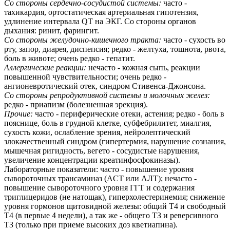
Со стороны сердечно-сосудистой системы:
часто -
тахикардия, ортостатическая артериальная гипотензия,
удлинение интервала QT на ЭКГ. Со стороны органов
дыхания: ринит, фарингит.
Со стороны желудочно-кишечного тракта:
часто - сухость во
рту, запор, диарея, диспепсия; редко - желтуха, тошнота, рвота,
боль в животе; очень редко - гепатит.
Аллергические реакции:
нечасто - кожная сыпь, реакции
повышенной чувствительности; очень редко -
ангионевротический отек, синдром Стивенса-Джонсона.
Со стороны репродуктивной системы и молочных желез:
редко - приапизм (болезненная эрекция).
Прочие:
часто - периферические отеки, астения; редко - боль в
пояснице, боль в грудной клетке, субфебрилитет, миалгия,
сухость кожи, ослабление зрения, нейролептический
злокачественный синдром (гипертермия, нарушение сознания,
мышечная ригидность, вегето - сосудистые нарушения,
увеличение концентрации креатинфосфокиназы).
Лабораторные показатели: часто - повышение уровня
сывороточных трансаминаз (ACT или AЛT); нечасто -
повышение сывороточного уровня ГГТ и содержания
триглицеридов (не натощак), гиперхолестеринемия; снижение
уровня гормонов щитовидной железы: общий Т4 и свободный
Т4 (в первые 4 недели), а так же - общего ТЗ и реверсивного
ТЗ (только при приеме высоких доз кветиапина).