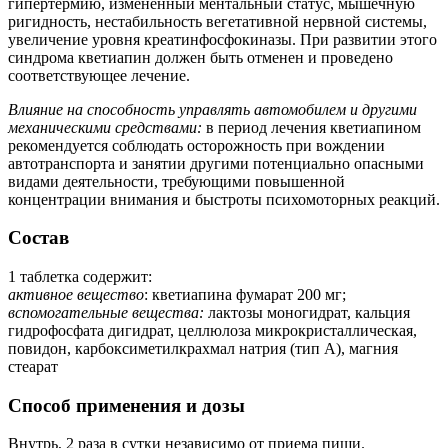
гипертермию, измененный ментальный статус, мышечную
ригидность, нестабильность вегетативной нервной системы,
увеличение уровня креатинфосфокиназы. При развитии этого
синдрома кветиапин должен быть отменен и проведено
соответствующее лечение.
Влияние на способность управлять автомобилем и другими
механическими средствами:
в период лечения кветиапином
рекомендуется соблюдать осторожность при вождении
автотранспорта и занятии другими потенциально опасными
видами деятельности, требующими повышенной
концентрации внимания и быстроты психомоторных реакций.
Состав
1 таблетка содержит:
активное вещество
: кветиапина фумарат 200 мг;
вспомогательные вещества:
лактозы моногидрат, кальция
гидрофосфата дигидрат, целлюлоза микрокристаллическая,
повидон, карбоксиметилкрахмал натрия (тип А), магния
стеарат
Способ применения и дозы
Внутрь, 2 раза в сутки независимо от приема пищи.