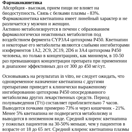
Фармакокинетика
Абсорбция - высокая, прием пищи не влияет на
биодоступность. Связь с белками плазмы - 83%.
Фармакокинетика кветиапина имеет линейный характер и не
различается у мужчин и женщин.
Активно метаболизируется в печени с образованием
фармакологически неактивных метаболитов под
воздействием фермента CYP3A4 цитохрома Р450. Кветиапин
и некоторые его метаболиты являются слабыми ингибиторами
изоферментов 1А2, 2С9, 2С19, 2D6 и ЗА4 цитохрома Р450
человека, но только в концентрациях, как минимум, в 10-50
раз превышающих концентрации препарата при применении
в диапазоне эффективных доз от 300 до 450 мг/сут.
Основываясь на результатах in vitro, не следует ожидать, что
одновременное назначение кветиапина с другими
препаратами приведет к клинически выраженному
ингибированию цитохрома Р450 опосредованного
метаболизма других лекарственных средств. Период
полувыведения (T½) составляет приблизительно 7 часов.
Выводится почками примерно 73% и через кишечник - 21%.
Менее 5% кветиапина не подвергается метаболизму и
выводится в неизменном виде. Средний клиренс кветиапина
у пожилых пациентов на 30-50% меньше, чем у пациентов в
возрасте от 18 до 65 лет. Средний клиренс кветиапина плазмы