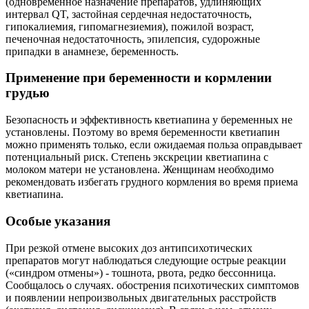
(одновременное назначение препаратов, удлиняющих
интервал QT, застойная сердечная недостаточность,
гипокалиемия, гипомагнезиемия), пожилой возраст,
печеночная недостаточность, эпилепсия, судорожные
припадки в анамнезе, беременность.
Применение при беременности и кормлении
грудью
Безопасность и эффективность кветиапина у беременных не
установлены. Поэтому во время беременности кветиапин
можно применять только, если ожидаемая польза оправдывает
потенциальный риск. Степень экскреции кветиапина с
молоком матери не установлена. Женщинам необходимо
рекомендовать избегать грудного кормления во время приема
кветиапина.
Особые указания
При резкой отмене высоких доз антипсихотических
препаратов могут наблюдаться следующие острые реакции
(«синдром отмены») - тошнота, рвота, редко бессонница.
Сообщалось о случаях. обострения психотических симптомов
и появлении непроизвольных двигательных расстройств