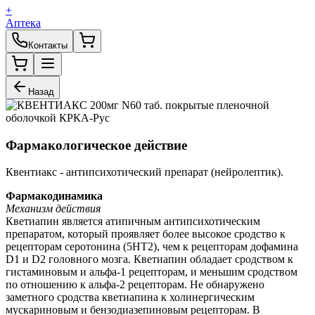
+
Аптека
Контакты
Назад
Фармакологическое действие
Квентиакс - антипсихотический препарат (нейролептик).
Фармакодинамика
Механизм действия
Кветиапин является атипичным антипсихотическим
препаратом, который проявляет более высокое сродство к
рецепторам серотонина (5НТ2), чем к рецепторам дофамина
D1 и D2 головного мозга. Кветиапин обладает сродством к
гистаминовым и альфа-1 рецепторам, и меньшим сродством
по отношению к альфа-2 рецепторам. Не обнаружено
заметного сродства кветиапина к холинергическим
мускариновым и бензодиазепиновым рецепторам. В