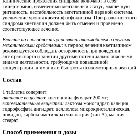
Клинические проявления синдрома включают в себя:
гипертермию, измененный ментальный статус, мышечную
ригидность, нестабильность вегетативной нервной системы,
увеличение уровня креатинфосфокиназы. При развитии этого
синдрома кветиапин должен быть отменен и проведено
соответствующее лечение.
Влияние на способность управлять автомобилем и другими
механическими средствами:
в период лечения кветиапином
рекомендуется соблюдать осторожность при вождении
автотранспорта и занятии другими потенциально опасными
видами деятельности, требующими повышенной
концентрации внимания и быстроты психомоторных реакций.
Состав
1 таблетка содержит:
активное вещество
: кветиапина фумарат 200 мг;
вспомогательные вещества:
лактозы моногидрат, кальция
гидрофосфата дигидрат, целлюлоза микрокристаллическая,
повидон, карбоксиметилкрахмал натрия (тип А), магния
стеарат
Способ применения и дозы