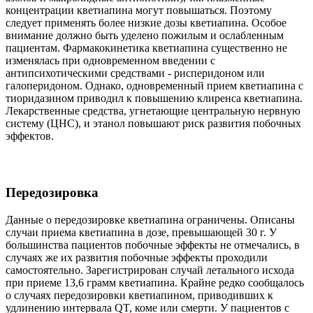
концентрации кветиапина могут повышаться. Поэтому
следует применять более низкие дозы кветиапина. Особое
внимание должно быть уделено пожилым и ослабленным
пациентам. Фармакокинетика кветиапина существенно не
изменялась при одновременном введении с
антипсихотическими средствами - рисперидоном или
галоперидоном. Однако, одновременный прием кветиапина с
тиоридазином приводил к повышению клиренса кветиапина.
Лекарственные средства, угнетающие центральную нервную
систему (ЦНС), и этанол повышают риск развития побочных
эффектов.
Передозировка
Данные о передозировке кветиапина ограничены. Описаны
случаи приема кветиапина в дозе, превышающей 30 г. У
большинства пациентов побочные эффекты не отмечались, в
случаях же их развития побочные эффекты проходили
самостоятельно. Зарегистрирован случай летального исхода
при приеме 13,6 грамм кветиапина. Крайне редко сообщалось
о случаях передозировки кветиапином, приводивших к
удлинению интервала QT, коме или смерти. У пациентов с