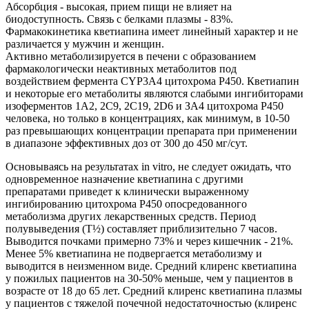
Абсорбция - высокая, прием пищи не влияет на
биодоступность. Связь с белками плазмы - 83%.
Фармакокинетика кветиапина имеет линейный характер и не
различается у мужчин и женщин.
Активно метаболизируется в печени с образованием
фармакологически неактивных метаболитов под
воздействием фермента CYP3A4 цитохрома Р450. Кветиапин
и некоторые его метаболиты являются слабыми ингибиторами
изоферментов 1А2, 2С9, 2С19, 2D6 и ЗА4 цитохрома Р450
человека, но только в концентрациях, как минимум, в 10-50
раз превышающих концентрации препарата при применении
в диапазоне эффективных доз от 300 до 450 мг/сут.
Основываясь на результатах in vitro, не следует ожидать, что
одновременное назначение кветиапина с другими
препаратами приведет к клинически выраженному
ингибированию цитохрома Р450 опосредованного
метаболизма других лекарственных средств. Период
полувыведения (T½) составляет приблизительно 7 часов.
Выводится почками примерно 73% и через кишечник - 21%.
Менее 5% кветиапина не подвергается метаболизму и
выводится в неизменном виде. Средний клиренс кветиапина
у пожилых пациентов на 30-50% меньше, чем у пациентов в
возрасте от 18 до 65 лет. Средний клиренс кветиапина плазмы
у пациентов с тяжелой почечной недостаточностью (клиренс