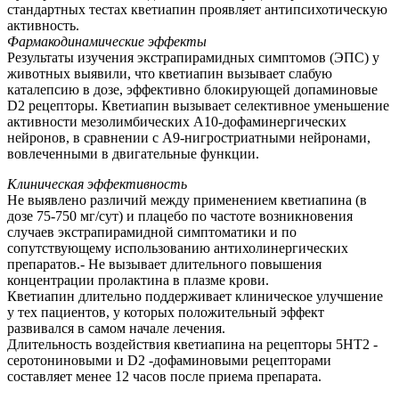
стандартных тестах кветиапин проявляет антипсихотическую
активность.
Фармакодинамические эффекты
Результаты изучения экстрапирамидных симптомов (ЭПС) у
животных выявили, что кветиапин вызывает слабую
каталепсию в дозе, эффективно блокирующей допаминовые
D2 рецепторы. Кветиапин вызывает селективное уменьшение
активности мезолимбических А10-дофаминергических
нейронов, в сравнении с А9-нигростриатными нейронами,
вовлеченными в двигательные функции.
Клиническая эффективность
Не выявлено различий между применением кветиапина (в
дозе 75-750 мг/сут) и плацебо по частоте возникновения
случаев экстрапирамидной симптоматики и по
сопутствующему использованию антихолинергических
препаратов.- Не вызывает длительного повышения
концентрации пролактина в плазме крови.
Кветиапин длительно поддерживает клиническое улучшение
у тех пациентов, у которых положительный эффект
развивался в самом начале лечения.
Длительность воздействия кветиапина на рецепторы 5НТ2 -
серотониновыми и D2 -дофаминовыми рецепторами
составляет менее 12 часов после приема препарата.