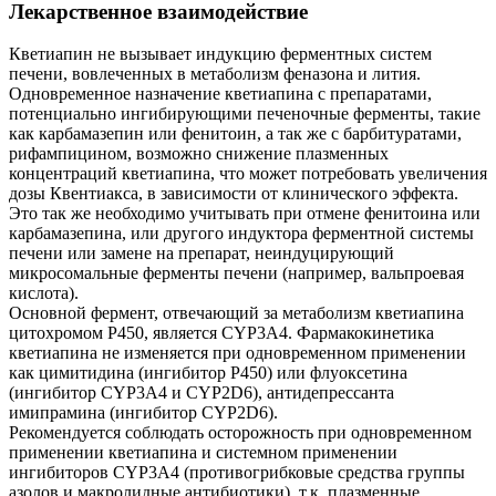
Лекарственное взаимодействие
Кветиапин не вызывает индукцию ферментных систем
печени, вовлеченных в метаболизм феназона и лития.
Одновременное назначение кветиапина с препаратами,
потенциально ингибирующими печеночные ферменты, такие
как карбамазепин или фенитоин, а так же с барбитуратами,
рифампицином, возможно снижение плазменных
концентраций кветиапина, что может потребовать увеличения
дозы Квентиакса, в зависимости от клинического эффекта.
Это так же необходимо учитывать при отмене фенитоина или
карбамазепина, или другого индуктора ферментной системы
печени или замене на препарат, неиндуцирующий
микросомальные ферменты печени (например, вальпроевая
кислота).
Основной фермент, отвечающий за метаболизм кветиапина
цитохромом Р450, является CYP3A4. Фармакокинетика
кветиапина не изменяется при одновременном применении
как цимитидина (ингибитор Р450) или флуоксетина
(ингибитор CYP3A4 и CYP2D6), антидепрессанта
имипрамина (ингибитор CYP2D6).
Рекомендуется соблюдать осторожность при одновременном
применении кветиапина и системном применении
ингибиторов CYP3A4 (противогрибковые средства группы
азолов и макролидные антибиотики), т.к. плазменные