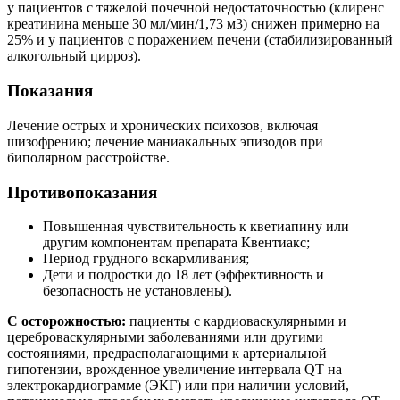
у пациентов с тяжелой почечной недостаточностью (клиренс
креатинина меньше 30 мл/мин/1,73 м3) снижен примерно на
25% и у пациентов с поражением печени (стабилизированный
алкогольный цирроз).
Показания
Лечение острых и хронических психозов, включая
шизофрению; лечение маниакальных эпизодов при
биполярном расстройстве.
Противопоказания
Повышенная чувствительность к кветиапину или
другим компонентам препарата Квентиакс;
Период грудного вскармливания;
Дети и подростки до 18 лет (эффективность и
безопасность не установлены).
С осторожностью:
пациенты с кардиоваскулярными и
цереброваскулярными заболеваниями или другими
состояниями, предрасполагающими к артериальной
гипотензии, врожденное увеличение интервала QT на
электрокардиограмме (ЭКГ) или при наличии условий,