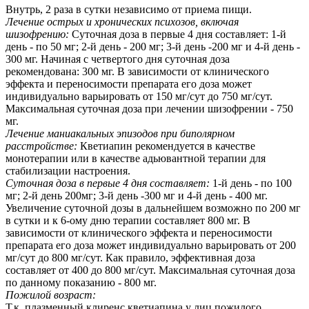
Внутрь, 2 раза в сутки независимо от приема пищи.
Лечение острых и хронических психозов, включая
шизофрению:
Суточная доза в первые 4 дня составляет: 1-й
день - по 50 мг; 2-й день - 200 мг; 3-й день -200 мг и 4-й день -
300 мг. Начиная с четвертого дня суточная доза
рекомендована: 300 мг. В зависимости от клинического
эффекта и переносимости препарата его доза может
индивидуально варьировать от 150 мг/сут до 750 мг/сут.
Максимальная суточная доза при лечении шизофрении - 750
мг.
Лечение маниакальных эпизодов при биполярном
расстройстве:
Кветиапин рекомендуется в качестве
монотерапии или в качестве адьювантной терапии для
стабилизации настроения.
Суточная доза в первые 4 дня составляет:
1-й день - по 100
мг; 2-й день 200мг; 3-й день -300 мг и 4-й день - 400 мг.
Увеличение суточной дозы в дальнейшем возможно по 200 мг
в сутки и к 6-ому дню терапии составляет 800 мг. В
зависимости от клинического эффекта и переносимости
препарата его доза может индивидуально варьировать от 200
мг/сут до 800 мг/сут. Как правило, эффективная доза
составляет от 400 до 800 мг/сут. Максимальная суточная доза
по данному показанию - 800 мг.
Пожилой возраст:
Т.к. плазменный клиренс кветиапина у лиц пожилого