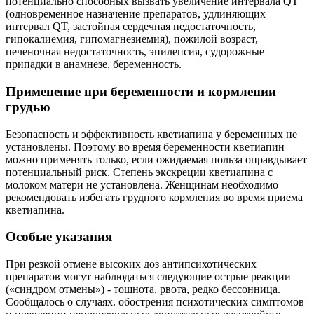
потенциально способных вызвать увеличение интервала QT
(одновременное назначение препаратов, удлиняющих
интервал QT, застойная сердечная недостаточность,
гипокалиемия, гипомагнезиемия), пожилой возраст,
печеночная недостаточность, эпилепсия, судорожные
припадки в анамнезе, беременность.
Применение при беременности и кормлении
грудью
Безопасность и эффективность кветиапина у беременных не
установлены. Поэтому во время беременности кветиапин
можно применять только, если ожидаемая польза оправдывает
потенциальный риск. Степень экскреции кветиапина с
молоком матери не установлена. Женщинам необходимо
рекомендовать избегать грудного кормления во время приема
кветиапина.
Особые указания
При резкой отмене высоких доз антипсихотических
препаратов могут наблюдаться следующие острые реакции
(«синдром отмены») - тошнота, рвота, редко бессонница.
Сообщалось о случаях. обострения психотических симптомов