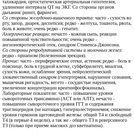
тахикардия, ортостатическая артериальная гипотензия,
удлинение интервала QT на ЭКГ. Со стороны органов
дыхания: ринит, фарингит.
Со стороны желудочно-кишечного тракта:
часто - сухость во
рту, запор, диарея, диспепсия; редко - желтуха, тошнота, рвота,
боль в животе; очень редко - гепатит.
Аллергические реакции:
нечасто - кожная сыпь, реакции
повышенной чувствительности; очень редко -
ангионевротический отек, синдром Стивенса-Джонсона.
Со стороны репродуктивной системы и молочных желез:
редко - приапизм (болезненная эрекция).
Прочие:
часто - периферические отеки, астения; редко - боль в
пояснице, боль в грудной клетке, субфебрилитет, миалгия,
сухость кожи, ослабление зрения, нейролептический
злокачественный синдром (гипертермия, нарушение сознания,
мышечная ригидность, вегето - сосудистые нарушения,
увеличение концентрации креатинфосфокиназы).
Лабораторные показатели: часто - повышение уровня
сывороточных трансаминаз (ACT или AЛT); нечасто -
повышение сывороточного уровня ГГТ и содержания
триглицеридов (не натощак), гиперхолестеринемия; снижение
уровня гормонов щитовидной железы: общий Т4 и свободный
Т4 (в первые 4 недели), а так же - общего ТЗ и реверсивного
ТЗ (только при приеме высоких доз кветиапина).