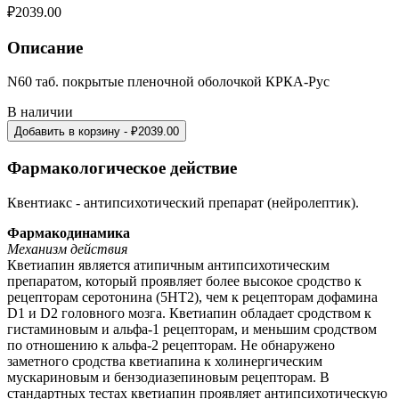
₽
2039.00
Описание
N60 таб. покрытые пленочной оболочкой КРКА-Рус
В наличии
Добавить в корзину
- ₽
2039.00
Фармакологическое действие
Квентиакс - антипсихотический препарат (нейролептик).
Фармакодинамика
Механизм действия
Кветиапин является атипичным антипсихотическим
препаратом, который проявляет более высокое сродство к
рецепторам серотонина (5НТ2), чем к рецепторам дофамина
D1 и D2 головного мозга. Кветиапин обладает сродством к
гистаминовым и альфа-1 рецепторам, и меньшим сродством
по отношению к альфа-2 рецепторам. Не обнаружено
заметного сродства кветиапина к холинергическим
мускариновым и бензодиазепиновым рецепторам. В
стандартных тестах кветиапин проявляет антипсихотическую