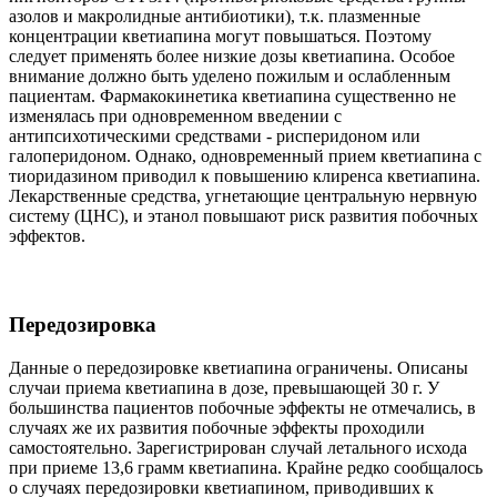
азолов и макролидные антибиотики), т.к. плазменные
концентрации кветиапина могут повышаться. Поэтому
следует применять более низкие дозы кветиапина. Особое
внимание должно быть уделено пожилым и ослабленным
пациентам. Фармакокинетика кветиапина существенно не
изменялась при одновременном введении с
антипсихотическими средствами - рисперидоном или
галоперидоном. Однако, одновременный прием кветиапина с
тиоридазином приводил к повышению клиренса кветиапина.
Лекарственные средства, угнетающие центральную нервную
систему (ЦНС), и этанол повышают риск развития побочных
эффектов.
Передозировка
Данные о передозировке кветиапина ограничены. Описаны
случаи приема кветиапина в дозе, превышающей 30 г. У
большинства пациентов побочные эффекты не отмечались, в
случаях же их развития побочные эффекты проходили
самостоятельно. Зарегистрирован случай летального исхода
при приеме 13,6 грамм кветиапина. Крайне редко сообщалось
о случаях передозировки кветиапином, приводивших к