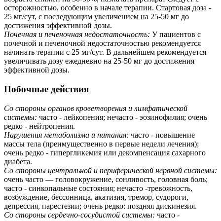
осторожностью, особенно в начале терапии. Стартовая доза -
25 мг/сут, с последующим увеличением на 25-50 мг до
достижения эффективной дозы.
Почечная и печеночная недостаточность:
У пациентов с
почечной и печеночной недостаточностью рекомендуется
начинать терапии с 25 мг/сут. В дальнейшем рекомендуется
увеличивать дозу ежедневно на 25-50 мг до достижения
эффективной дозы.
Побочные действия
Со стороны органов кроветворения и лимфатической
системы:
часто - лейкопения; нечасто - эозинофилия; очень
редко - нейтропения.
Нарушения метаболизма и питания:
часто - повышение
массы тела (преимущественно в первые недели лечения);
очень редко - гипергликемия или декомпенсация сахарного
диабета.
Со стороны центральной и периферической нервной системы:
очень часто — головокружение, сонливость, головная боль;
часто - синкопальные состояния; нечасто -тревожность,
возбуждение, бессонница, акатизия, тремор, судороги,
депрессия, парестезии; очень редко: поздняя дискинезия.
Со стороны сердечно-сосудистой системы:
часто -