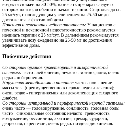
возраста снижен на 30-50%, назначать препарат следует с
осторожностью, особенно в начале терапии. Стартовая доза -
25 мг/сут, с последующим увеличением на 25-50 мг до
достижения эффективной дозы.
Почечная и печеночная недостаточность:
У пациентов с
почечной и печеночной недостаточностью рекомендуется
начинать терапии с 25 мг/сут. В дальнейшем рекомендуется
увеличивать дозу ежедневно на 25-50 мг до достижения
эффективной дозы.
Побочные действия
Со стороны органов кроветворения и лимфатической
системы:
часто - лейкопения; нечасто - эозинофилия; очень
редко - нейтропения.
Нарушения метаболизма и питания:
часто - повышение
массы тела (преимущественно в первые недели лечения);
очень редко - гипергликемия или декомпенсация сахарного
диабета.
Со стороны центральной и периферической нервной системы:
очень часто — головокружение, сонливость, головная боль;
часто - синкопальные состояния; нечасто -тревожность,
возбуждение, бессонница, акатизия, тремор, судороги,
депрессия, парестезии; очень редко: поздняя дискинезия.