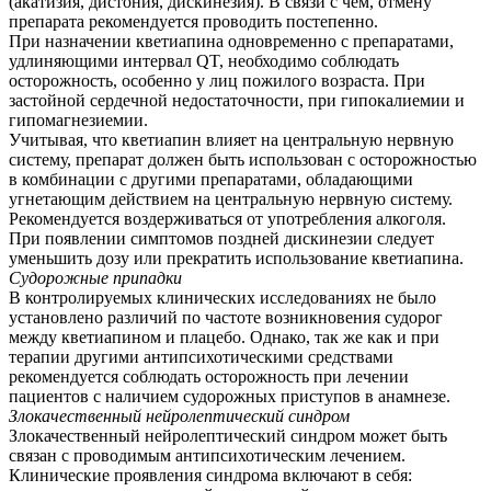
(акатизия, дистония, дискинезия). В связи с чем, отмену
препарата рекомендуется проводить постепенно.
При назначении кветиапина одновременно с препаратами,
удлиняющими интервал QT, необходимо соблюдать
осторожность, особенно у лиц пожилого возраста. При
застойной сердечной недостаточности, при гипокалиемии и
гипомагнезиемии.
Учитывая, что кветиапин влияет на центральную нервную
систему, препарат должен быть использован с осторожностью
в комбинации с другими препаратами, обладающими
угнетающим действием на центральную нервную систему.
Рекомендуется воздерживаться от употребления алкоголя.
При появлении симптомов поздней дискинезии следует
уменьшить дозу или прекратить использование кветиапина.
Судорожные припадки
В контролируемых клинических исследованиях не было
установлено различий по частоте возникновения судорог
между кветиапином и плацебо. Однако, так же как и при
терапии другими антипсихотическими средствами
рекомендуется соблюдать осторожность при лечении
пациентов с наличием судорожных приступов в анамнезе.
Злокачественный нейролептический синдром
Злокачественный нейролептический синдром может быть
связан с проводимым антипсихотическим лечением.
Клинические проявления синдрома включают в себя: