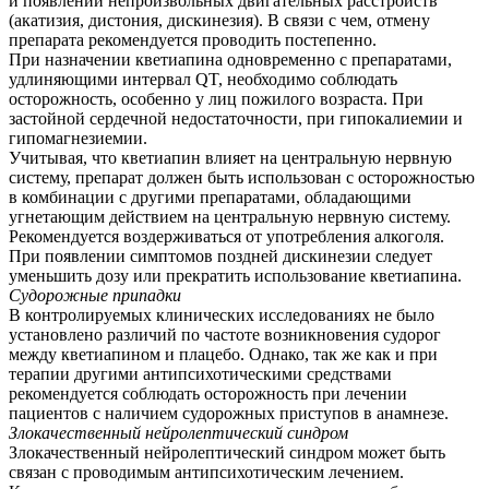
и появлении непроизвольных двигательных расстройств
(акатизия, дистония, дискинезия). В связи с чем, отмену
препарата рекомендуется проводить постепенно.
При назначении кветиапина одновременно с препаратами,
удлиняющими интервал QT, необходимо соблюдать
осторожность, особенно у лиц пожилого возраста. При
застойной сердечной недостаточности, при гипокалиемии и
гипомагнезиемии.
Учитывая, что кветиапин влияет на центральную нервную
систему, препарат должен быть использован с осторожностью
в комбинации с другими препаратами, обладающими
угнетающим действием на центральную нервную систему.
Рекомендуется воздерживаться от употребления алкоголя.
При появлении симптомов поздней дискинезии следует
уменьшить дозу или прекратить использование кветиапина.
Судорожные припадки
В контролируемых клинических исследованиях не было
установлено различий по частоте возникновения судорог
между кветиапином и плацебо. Однако, так же как и при
терапии другими антипсихотическими средствами
рекомендуется соблюдать осторожность при лечении
пациентов с наличием судорожных приступов в анамнезе.
Злокачественный нейролептический синдром
Злокачественный нейролептический синдром может быть
связан с проводимым антипсихотическим лечением.