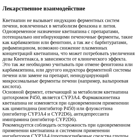
Лекарственное взаимодействие
Кветиапин не вызывает индукцию ферментных систем
печени, вовлеченных в метаболизм феназона и лития.
Одновременное назначение кветиапина с препаратами,
потенциально ингибирующими печеночные ферменты, такие
как карбамазепин или фенитоин, а так же с барбитуратами,
рифампицином, возможно снижение плазменных
концентраций кветиапина, что может потребовать увеличения
дозы Квентиакса, в зависимости от клинического эффекта.
Это так же необходимо учитывать при отмене фенитоина или
карбамазепина, или другого индуктора ферментной системы
печени или замене на препарат, неиндуцирующий
микросомальные ферменты печени (например, вальпроевая
кислота).
Основной фермент, отвечающий за метаболизм кветиапина
цитохромом Р450, является CYP3A4. Фармакокинетика
кветиапина не изменяется при одновременном применении
как цимитидина (ингибитор Р450) или флуоксетина
(ингибитор CYP3A4 и CYP2D6), антидепрессанта
имипрамина (ингибитор CYP2D6).
Рекомендуется соблюдать осторожность при одновременном
применении кветиапина и системном применении
ингибиторов CYP3A4 (противогрибковые средства группы