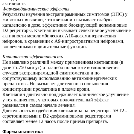
активность.
Фармакодинамические эффекты
Результаты изучения экстрапирамидных симптомов (ЭПС) у
животных выявили, что кветиапин вызывает слабую
каталепсию в дозе, эффективно блокирующей допаминовые
D2 рецепторы. Кветиапин вызывает селективное уменьшение
активности мезолимбических А10-дофаминергических
нейронов, в сравнении с А9-нигростриатными нейронами,
вовлеченными в двигательные функции.
Клиническая эффективность
Не выявлено различий между применением кветиапина (в
дозе 75-750 мг/сут) и плацебо по частоте возникновения
случаев экстрапирамидной симптоматики и по
сопутствующему использованию антихолинергических
препаратов.- Не вызывает длительного повышения
концентрации пролактина в плазме крови.
Кветиапин длительно поддерживает клиническое улучшение
у тех пациентов, у которых положительный эффект
развивался в самом начале лечения.
Длительность воздействия кветиапина на рецепторы 5НТ2 -
серотониновыми и D2 -дофаминовыми рецепторами
составляет менее 12 часов после приема препарата.
Фармакокинетика