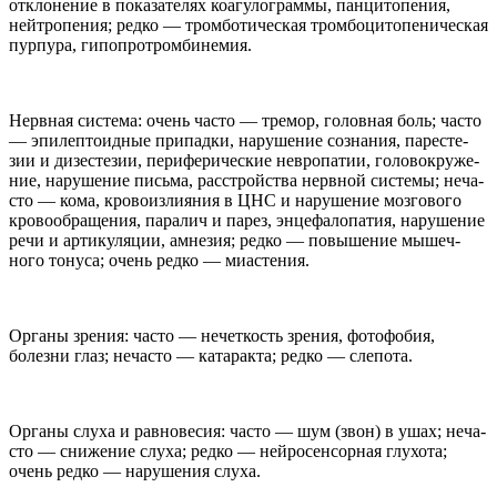
откло­не­ние в пока­за­те­лях коа­гу­лограммы, панци­топе­ния,
нейтропе­ния; редко — тром­бо­ти­че­ская тром­боци­топе­ни­че­ская
пурпура, гипопротромбинемия.
Нерв­ная система: очень часто — тремор, голов­ная боль; часто
— эпи­леп­то­ид­ные при­падки, нару­ше­ние созна­ния, паре­сте­
зии и дизе­сте­зии, перифе­ри­че­ские нев­ропа­тии, голо­во­круже­
ние, нару­ше­ние письма, рас­стройства нерв­ной системы; неча­
сто — кома, кро­во­из­ли­я­ния в
ЦНС
и нару­ше­ние мозго­вого
кро­во­об­раще­ния, пара­лич и парез, энцефа­лопа­тия, нару­ше­ние
речи и арти­ку­ляции, амне­зия; редко — повыше­ние мышеч­
ного тонуса; очень редко — миастения.
Органы зре­ния: часто — нечет­кость зре­ния, фотофо­бия,
болезни глаз; неча­сто — ката­ракта; редко — слепота.
Органы слуха и рав­но­ве­сия: часто — шум (звон) в ушах; неча­
сто — сниже­ние слуха; редко — нейро­сен­сор­ная глу­хота;
очень редко — нару­ше­ния слуха.