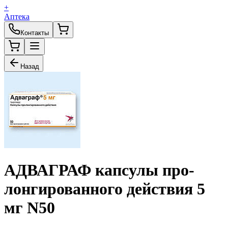
+
Аптека
Контакты
Назад
АДВАГРАФ
кап­сулы про­
лонги­ро­ван­ного действия
5
мг
N
50