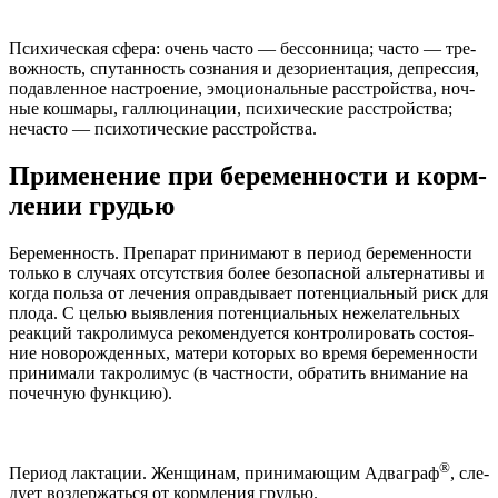
Пси­хи­че­ская сфера: очень часто — бес­сон­ница; часто — тре­
вож­ность, спу­тан­ность созна­ния и дез­ори­ен­тация, депрес­сия,
подав­лен­ное настро­е­ние, эмоци­о­наль­ные рас­стройства, ноч­
ные кошмары, гал­лю­ци­нации, пси­хи­че­ские рас­стройства;
неча­сто — пси­хо­ти­че­ские расстройства.
При­ме­не­ние при беремен­но­сти и корм­
ле­нии грудью
Беремен­ность. Препа­рат при­нимают в период беремен­но­сти
только в слу­чаях отсут­ствия более без­опас­ной аль­тер­на­тивы и
когда польза от лече­ния оправ­ды­вает потенци­аль­ный риск для
плода. С целью выяв­ле­ния потенци­аль­ных неже­ла­тель­ных
реакций такро­лимуса рекомен­ду­ется кон­тро­ли­ро­вать состо­я­
ние ново­рож­ден­ных, матери кото­рых во время беремен­но­сти
при­нимали такро­лимус (в част­но­сти, обра­тить внима­ние на
почеч­ную функцию).
®
Период лак­тации. Женщи­нам, при­нимающим Адваграф
, сле­
дует воз­держаться от корм­ле­ния грудью.