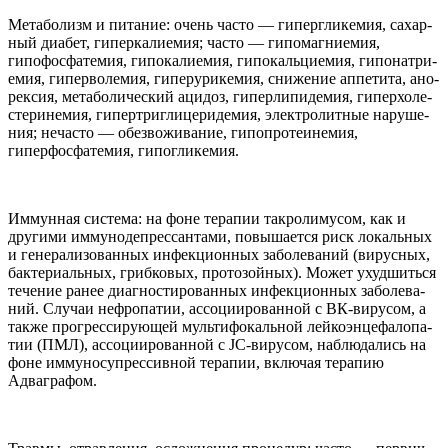
Мета­бо­лизм и пита­ние: очень часто — гиперг­ли­кемия, сахар­
ный диа­бет, гипер­ка­ли­емия; часто — гипо­маг­ни­емия,
гипофосфа­темия, гипо­ка­ли­емия, гипо­кальци­емия, гипо­на­три­
емия, гипер­во­лемия, гипе­ру­ри­кемия, сниже­ние аппе­тита, ано­
рек­сия, мета­бо­ли­че­ский аци­доз, гипер­липи­демия, гипер­хо­ле­
сте­ри­немия, гипер­т­риг­лице­ри­демия, элек­тро­лит­ные нару­ше­
ния; неча­сто — обез­вожи­ва­ние, гипо­про­те­и­немия,
гиперфосфа­темия, гипогликемия.
Иммун­ная система: на фоне терапии такро­лиму­сом, как и
другими имму­но­депрес­сан­тами, повыша­ется риск локаль­ных
и гене­ра­ли­зо­ван­ных инфекци­он­ных забо­ле­ва­ний (вирус­ных,
бак­те­ри­аль­ных, гриб­ко­вых, про­то­зой­ных). Может ухуд­шиться
тече­ние ранее диагно­сти­ро­ван­ных инфекци­он­ных забо­ле­ва­
ний. Слу­чаи неф­ропа­тии, ассоци­и­ро­ван­ной с ВК-​вирусом, а
также прогрес­си­рующей мультифо­каль­ной лейкоэнцефа­лопа­
тии (
ПМЛ
), ассоци­и­ро­ван­ной с JC-​вирусом, наблю­да­лись на
фоне имму­но­супрес­сив­ной терапии, вклю­чая терапию
Адваграфом.