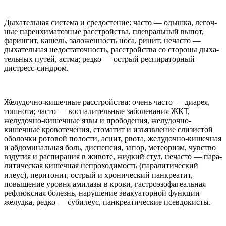
Дыха­тель­ная система и сре­до­сте­ние: часто — одышка, легоч­
ные парен­хима­тоз­ные рас­стройства, плев­раль­ный выпот,
фарингит, кашель, заложен­ность носа, ринит; неча­сто —
дыха­тель­ная недо­ста­точ­ность, рас­стройства со сто­роны дыха­
тель­ных путей, астма; редко — ост­рый респи­ра­тор­ный
дистресс-​синдром.
Желудочно-​кишечные рас­стройства: очень часто — диа­рея,
тош­нота; часто — воспа­ли­тель­ные забо­ле­ва­ния
ЖКТ
,
желудочно-​кишечные язвы и про­бо­де­ния, желудочно-​
кишечные кро­во­те­че­ния, сто­ма­тит и изъязв­ле­ние сли­зи­стой
обо­лочки рото­вой поло­сти, асцит, рвота, желудочно-​кишечная
и абдоми­наль­ная боль, диспеп­сия, запор, метео­ризм, чув­ство
взду­тия и рас­пи­ра­ния в животе, жид­кий стул, неча­сто — пара­
ли­ти­че­ская кишеч­ная непро­хо­димость (пара­ли­ти­че­ский
илеус), пери­то­нит, ост­рый и хро­ни­че­ский пан­кре­а­тит,
повыше­ние уровня ами­лазы в крови, гастроэзофаге­аль­ная
рефлюкс­ная болезнь, нару­ше­ние эва­ку­а­тор­ной функции
желудка, редко — суби­леус, пан­кре­а­ти­че­ские псевдокисты.