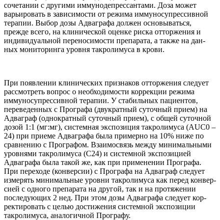
соче­та­нии с другими имму­но­депрес­сан­тами. Доза может
варьи­ро­вать в зави­симо­сти от режима имму­но­супрес­сив­ной
терапии. Выбор дозы Адваграфа должен осно­вы­ваться,
прежде всего, на кли­ни­че­ской оценке риска отторже­ния и
инди­ви­ду­аль­ной пере­но­симо­сти препа­рата, а также на дан­
ных мони­то­ринга уровня такро­лимуса в крови.
При появ­ле­нии кли­ни­че­ских при­зна­ков отторже­ния сле­дует
рас­смот­реть вопрос о необ­хо­димо­сти кор­рекции режима
имму­но­супрес­сив­ной терапии. У ста­биль­ных паци­ен­тов,
пере­ве­ден­ных с Прографа (дву­крат­ный суточ­ный прием) на
Адваграф
(одно­крат­ный суточ­ный прием), с общей суточ­ной
дозой
1
:
1
(мг:мг), систем­ная экс­по­зиция такро­лимуса (
AUC
0
–
24
) при при­еме Адваграфа была при­мерно на
10
% ниже по
срав­не­нию с Прографом. Вза­имо­связь между минималь­ными
уров­нями такро­лимуса (
С
24
) и систем­ной экс­по­зицией
Адваграфа была такой же, как при при­ме­не­нии Прографа.
При пере­ходе (кон­вер­сии) с Прографа на Адваграф сле­дует
изме­рять минималь­ные уровни такро­лимуса как перед кон­вер­
сией с одного препа­рата на дру­гой, так и на про­тяже­нии
после­дующих
2
нед. При этом дозы Адваграфа сле­дует кор­
рек­ти­ро­вать с целью достиже­ния систем­ной экс­по­зиции
такро­лимуса, ана­логич­ной Прографу.