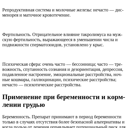
Репро­дук­тив­ная система и молоч­ные железы: неча­сто — дис­
ме­но­рея и маточ­ное кровотечение.
Фер­тиль­ность. Отрица­тель­ное вли­я­ние такро­лимуса на муж­
скую фер­тиль­ность, выражающе­еся в уменьше­нии числа и
подвиж­но­сти сперма­то­зо­и­дов, уста­нов­лено у крыс.
Пси­хи­че­ская сфера: очень часто — бес­сон­ница; часто — тре­
вож­ность, спу­тан­ность созна­ния и дез­ори­ен­тация, депрес­сия,
подав­лен­ное настро­е­ние, эмоци­о­наль­ные рас­стройства, ноч­
ные кошмары, гал­лю­ци­нации, пси­хи­че­ские рас­стройства;
неча­сто — пси­хо­ти­че­ские расстройства.
При­ме­не­ние при беремен­но­сти и корм­
ле­нии грудью
Беремен­ность. Препа­рат при­нимают в период беремен­но­сти
только в слу­чаях отсут­ствия более без­опас­ной аль­тер­на­тивы и
когда польза от лече­ния оправ­ды­вает потенци­аль­ный риск для