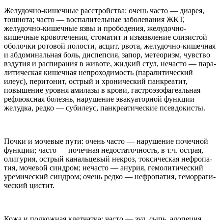
Желудочно-​кишечные рас­стройства: очень часто — диа­рея,
тош­нота; часто — воспа­ли­тель­ные забо­ле­ва­ния
ЖКТ
,
желудочно-​кишечные язвы и про­бо­де­ния, желудочно-​
кишечные кро­во­те­че­ния, сто­ма­тит и изъязв­ле­ние сли­зи­стой
обо­лочки рото­вой поло­сти, асцит, рвота, желудочно-​кишечная
и абдоми­наль­ная боль, диспеп­сия, запор, метео­ризм, чув­ство
взду­тия и рас­пи­ра­ния в животе, жид­кий стул, неча­сто — пара­
ли­ти­че­ская кишеч­ная непро­хо­димость (пара­ли­ти­че­ский
илеус), пери­то­нит, ост­рый и хро­ни­че­ский пан­кре­а­тит,
повыше­ние уровня ами­лазы в крови, гастроэзофаге­аль­ная
рефлюкс­ная болезнь, нару­ше­ние эва­ку­а­тор­ной функции
желудка, редко — суби­леус, пан­кре­а­ти­че­ские псевдокисты.
Почки и моче­вые пути: очень часто — нару­ше­ние почеч­ной
функции; часто — почеч­ная недо­ста­точ­ность, в т.ч. ост­рая,
олигу­рия, ост­рый канальце­вый некроз, ток­си­че­ская неф­ропа­
тия, моче­вой син­дром; неча­сто — ану­рия, гемо­ли­ти­че­ский
уреми­че­ский син­дром; очень редко — неф­ропа­тия, гемор­раги­
че­ский цистит.
Кожа и под­кож­ная клет­чатка: часто — зуд, сыпь, алопе­ция,