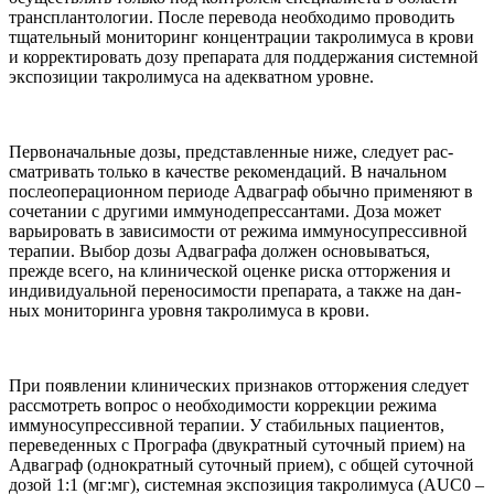
трансплан­то­логии. После пере­вода необ­хо­димо про­во­дить
тща­тель­ный мони­то­ринг концен­трации такро­лимуса в крови
и кор­рек­ти­ро­вать дозу препа­рата для под­дер­жа­ния систем­ной
экс­по­зиции такро­лимуса на адек­ват­ном уровне.
Пер­во­на­чаль­ные дозы, пред­став­лен­ные ниже, сле­дует рас­
смат­ри­вать только в каче­стве рекомен­даций. В началь­ном
после­опе­раци­он­ном пери­оде Адваграф обычно при­ме­няют в
соче­та­нии с другими имму­но­депрес­сан­тами. Доза может
варьи­ро­вать в зави­симо­сти от режима имму­но­супрес­сив­ной
терапии. Выбор дозы Адваграфа должен осно­вы­ваться,
прежде всего, на кли­ни­че­ской оценке риска отторже­ния и
инди­ви­ду­аль­ной пере­но­симо­сти препа­рата, а также на дан­
ных мони­то­ринга уровня такро­лимуса в крови.
При появ­ле­нии кли­ни­че­ских при­зна­ков отторже­ния сле­дует
рас­смот­реть вопрос о необ­хо­димо­сти кор­рекции режима
имму­но­супрес­сив­ной терапии. У ста­биль­ных паци­ен­тов,
пере­ве­ден­ных с Прографа (дву­крат­ный суточ­ный прием) на
Адваграф
(одно­крат­ный суточ­ный прием), с общей суточ­ной
дозой
1
:
1
(мг:мг), систем­ная экс­по­зиция такро­лимуса (
AUC
0
–