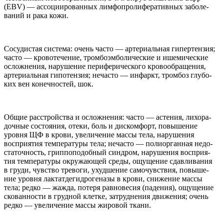
(
EBV
) — ассоци­и­ро­ван­ных лимфопро­лифе­ра­тив­ных забо­ле­
ва­ний и рака кожи.
Сосу­ди­стая система: очень часто — арте­ри­аль­ная гипер­тен­зия;
часто — кро­во­те­че­ние, тром­боэм­бо­ли­че­ские и ишеми­че­ские
ослож­не­ния, нару­ше­ние перифе­ри­че­ского кро­во­об­раще­ния,
арте­ри­аль­ная гипо­тен­зия; неча­сто — инфаркт, тром­боз глу­бо­
ких вен конеч­но­стей, шок.
Общие рас­стройства и ослож­не­ния: часто — асте­ния, лихо­ра­
доч­ные состо­я­ния, отеки, боль и дис­комфорт, повыше­ние
уровня
ЩФ
в крови, уве­ли­че­ние массы тела, нару­ше­ния
воспри­я­тия темпе­ра­туры тела; неча­сто — поли­орган­ная недо­
ста­точ­ность, грип­по­по­доб­ный син­дром, нару­ше­ния воспри­я­
тия темпе­ра­туры окружающей среды, ощуще­ние сдав­ли­ва­ния
в груди, чув­ство тре­воги, ухуд­ше­ние само­чув­ствия, повыше­
ние уровня лак­тат­дегид­ро­ге­назы в крови, сниже­ние массы
тела; редко — жажда, потеря рав­но­ве­сия (паде­ния), ощуще­ние
ско­ван­но­сти в груд­ной клетке, затруд­не­ния движе­ния; очень
редко — уве­ли­че­ние массы жиро­вой ткани.