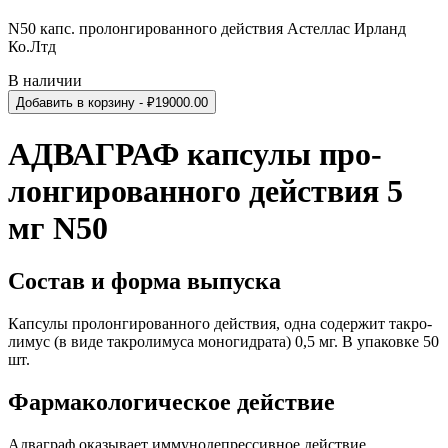
N50 капс. пролонгированного действия Астеллас Ирланд
Ко.Лтд
В наличии
Добавить в корзину
- ₽
19000.00
АДВАГРАФ
кап­сулы про­
лонги­ро­ван­ного действия
5
мг
N
50
Состав и форма выпуска
Кап­сулы про­лонги­ро­ван­ного действия, одна содержит такро­
лимус (в виде такро­лимуса моногид­рата)
0
,
5
мг. В упа­ковке
50
шт.
Фарма­ко­логи­че­ское действие
Адваграф ока­зы­вает имму­но­депрес­сив­ное действие.