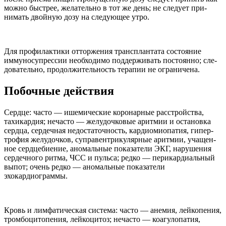
можно быст­рее, жела­тельно в тот же день; не сле­дует при­
нимать двой­ную дозу на сле­дующее утро.
Для профи­лак­тики отторже­ния трансплан­тата состо­я­ние
имму­но­супрес­сии необ­хо­димо под­держи­вать посто­янно; сле­
до­ва­тельно, про­должи­тель­ность терапии не ограничена.
Побоч­ные действия
Сердце: часто — ишеми­че­ские коро­нар­ные рас­стройства,
тахи­кар­дия; неча­сто — желу­доч­ко­вые аритмии и оста­новка
сердца, сер­деч­ная недо­ста­точ­ность, кар­диомиопа­тия, гипер­
трофия желу­доч­ков, супра­вен­три­ку­ляр­ные аритмии, учащен­
ное серд­це­би­е­ние, ано­маль­ные пока­за­тели
ЭКГ
, нару­ше­ния
сер­деч­ного ритма,
ЧСС
и пульса; редко — пери­кар­диаль­ный
выпот; очень редко — ано­маль­ные пока­за­тели
эхокардиограммы.
Кровь и лимфа­ти­че­ская система: часто — анемия, лейкопе­ния,
тром­боци­топе­ния, лейкоци­тоз; неча­сто — коа­гу­лопа­тия,