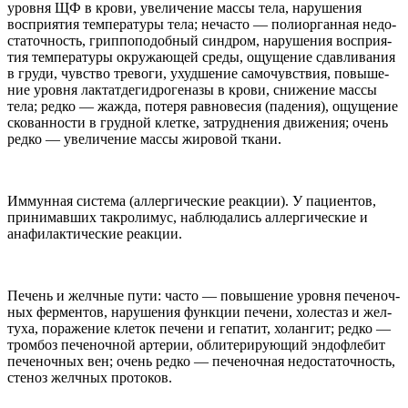
уровня
ЩФ
в крови, уве­ли­че­ние массы тела, нару­ше­ния
воспри­я­тия темпе­ра­туры тела; неча­сто — поли­орган­ная недо­
ста­точ­ность, грип­по­по­доб­ный син­дром, нару­ше­ния воспри­я­
тия темпе­ра­туры окружающей среды, ощуще­ние сдав­ли­ва­ния
в груди, чув­ство тре­воги, ухуд­ше­ние само­чув­ствия, повыше­
ние уровня лак­тат­дегид­ро­ге­назы в крови, сниже­ние массы
тела; редко — жажда, потеря рав­но­ве­сия (паде­ния), ощуще­ние
ско­ван­но­сти в груд­ной клетке, затруд­не­ния движе­ния; очень
редко — уве­ли­че­ние массы жиро­вой ткани.
Иммун­ная система (аллерги­че­ские реакции). У паци­ен­тов,
при­нимавших такро­лимус, наблю­да­лись аллерги­че­ские и
анафи­лак­ти­че­ские реакции.
Печень и желч­ные пути: часто — повыше­ние уровня пече­ноч­
ных фермен­тов, нару­ше­ния функции печени, холе­стаз и жел­
туха, пораже­ние кле­ток печени и гепа­тит, холангит; редко —
тром­боз пече­ноч­ной арте­рии, обли­те­ри­рующий эндофле­бит
пече­ноч­ных вен; очень редко — пече­ноч­ная недо­ста­точ­ность,
сте­ноз желч­ных протоков.