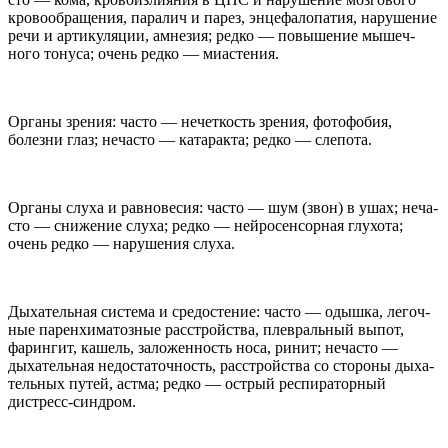
кро­во­об­раще­ния, пара­лич и парез, энцефа­лопа­тия, нару­ше­ние
речи и арти­ку­ляции, амне­зия; редко — повыше­ние мышеч­
ного тонуса; очень редко — миастения.
Органы зре­ния: часто — нечет­кость зре­ния, фотофо­бия,
болезни глаз; неча­сто — ката­ракта; редко — слепота.
Органы слуха и рав­но­ве­сия: часто — шум (звон) в ушах; неча­
сто — сниже­ние слуха; редко — нейро­сен­сор­ная глу­хота;
очень редко — нару­ше­ния слуха.
Дыха­тель­ная система и сре­до­сте­ние: часто — одышка, легоч­
ные парен­хима­тоз­ные рас­стройства, плев­раль­ный выпот,
фарингит, кашель, заложен­ность носа, ринит; неча­сто —
дыха­тель­ная недо­ста­точ­ность, рас­стройства со сто­роны дыха­
тель­ных путей, астма; редко — ост­рый респи­ра­тор­ный
дистресс-​синдром.