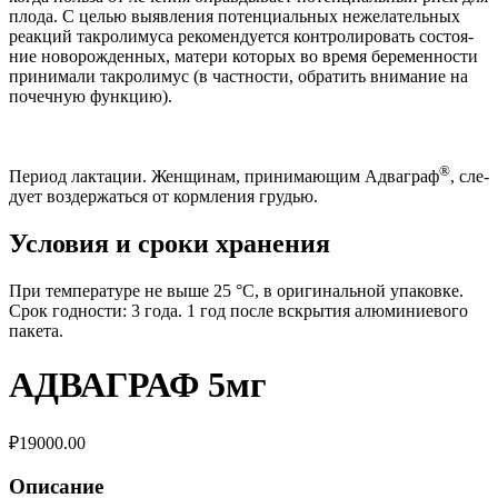
плода. С целью выяв­ле­ния потенци­аль­ных неже­ла­тель­ных
реакций такро­лимуса рекомен­ду­ется кон­тро­ли­ро­вать состо­я­
ние ново­рож­ден­ных, матери кото­рых во время беремен­но­сти
при­нимали такро­лимус (в част­но­сти, обра­тить внима­ние на
почеч­ную функцию).
®
Период лак­тации. Женщи­нам, при­нимающим Адваграф
, сле­
дует воз­держаться от корм­ле­ния грудью.
Усло­вия и сроки хранения
При темпе­ра­туре не выше
25
°C, в ориги­наль­ной упа­ковке.
Срок год­но­сти:
3
года.
1
год после вскрытия алюми­ни­е­вого
пакета.
АДВАГРАФ 5мг
₽
19000.00
Описание