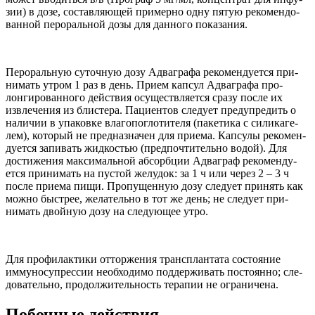
зии) в дозе, состав­ляющей при­мерно одну пятую рекомен­до­
ван­ной перо­раль­ной дозы для дан­ного показания.
Перо­раль­ную суточ­ную дозу Адваграфа рекомен­ду­ется при­
нимать утром
1
раз в день. Прием кап­сул Адваграфа про­
лонги­ро­ван­ного действия осуществ­ля­ется сразу после их
извле­че­ния из бли­стера. Паци­ен­тов сле­дует пре­дупре­дить о
нали­чии в упа­ковке влагопогло­ти­теля (паке­тика с сили­каге­
лем), кото­рый не пред­на­зна­чен для при­ема. Кап­сулы рекомен­
ду­ется запи­вать жид­ко­стью (предпо­чти­тельно водой). Для
достиже­ния мак­сималь­ной абсорбции Адваграф рекомен­ду­
ется при­нимать на пустой желу­док: за
1
ч или через
2
–
3
ч
после при­ема пищи. Про­пущен­ную дозу сле­дует при­нять как
можно быст­рее, жела­тельно в тот же день; не сле­дует при­
нимать двой­ную дозу на сле­дующее утро.
Для профи­лак­тики отторже­ния трансплан­тата состо­я­ние
имму­но­супрес­сии необ­хо­димо под­держи­вать посто­янно; сле­
до­ва­тельно, про­должи­тель­ность терапии не ограничена.
Побоч­ные действия