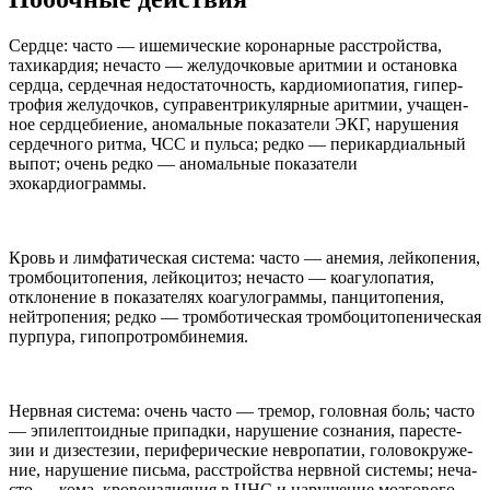
Сердце: часто — ишеми­че­ские коро­нар­ные рас­стройства,
тахи­кар­дия; неча­сто — желу­доч­ко­вые аритмии и оста­новка
сердца, сер­деч­ная недо­ста­точ­ность, кар­диомиопа­тия, гипер­
трофия желу­доч­ков, супра­вен­три­ку­ляр­ные аритмии, учащен­
ное серд­це­би­е­ние, ано­маль­ные пока­за­тели
ЭКГ
, нару­ше­ния
сер­деч­ного ритма,
ЧСС
и пульса; редко — пери­кар­диаль­ный
выпот; очень редко — ано­маль­ные пока­за­тели
эхокардиограммы.
Кровь и лимфа­ти­че­ская система: часто — анемия, лейкопе­ния,
тром­боци­топе­ния, лейкоци­тоз; неча­сто — коа­гу­лопа­тия,
откло­не­ние в пока­за­те­лях коа­гу­лограммы, панци­топе­ния,
нейтропе­ния; редко — тром­бо­ти­че­ская тром­боци­топе­ни­че­ская
пурпура, гипопротромбинемия.
Нерв­ная система: очень часто — тремор, голов­ная боль; часто
— эпи­леп­то­ид­ные при­падки, нару­ше­ние созна­ния, паре­сте­
зии и дизе­сте­зии, перифе­ри­че­ские нев­ропа­тии, голо­во­круже­
ние, нару­ше­ние письма, рас­стройства нерв­ной системы; неча­
сто — кома, кро­во­из­ли­я­ния в
ЦНС
и нару­ше­ние мозго­вого