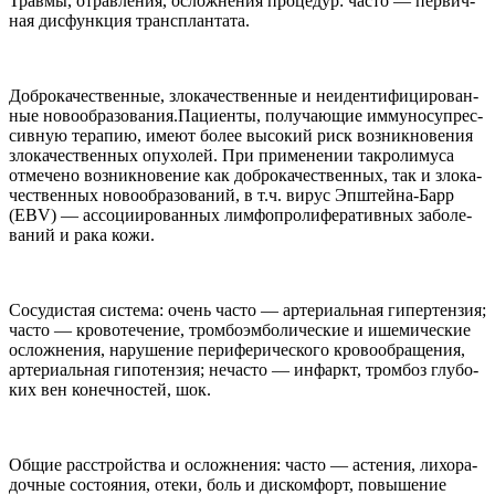
Травмы, отрав­ле­ния, ослож­не­ния проце­дур: часто — пер­вич­
ная дисфункция трансплантата.
Доб­ро­ка­че­ствен­ные, зло­ка­че­ствен­ные и неиден­тифици­ро­ван­
ные новообразования.Пациенты, полу­чающие имму­но­супрес­
сив­ную терапию, имеют более высо­кий риск воз­ник­но­ве­ния
зло­ка­че­ствен­ных опу­хо­лей. При при­ме­не­нии такро­лимуса
отме­чено воз­ник­но­ве­ние как доб­ро­ка­че­ствен­ных, так и зло­ка­
че­ствен­ных ново­об­ра­зо­ва­ний, в т.ч. вирус Эпштейна-​Барр
(
EBV
) — ассоци­и­ро­ван­ных лимфопро­лифе­ра­тив­ных забо­ле­
ва­ний и рака кожи.
Сосу­ди­стая система: очень часто — арте­ри­аль­ная гипер­тен­зия;
часто — кро­во­те­че­ние, тром­боэм­бо­ли­че­ские и ишеми­че­ские
ослож­не­ния, нару­ше­ние перифе­ри­че­ского кро­во­об­раще­ния,
арте­ри­аль­ная гипо­тен­зия; неча­сто — инфаркт, тром­боз глу­бо­
ких вен конеч­но­стей, шок.
Общие рас­стройства и ослож­не­ния: часто — асте­ния, лихо­ра­
доч­ные состо­я­ния, отеки, боль и дис­комфорт, повыше­ние