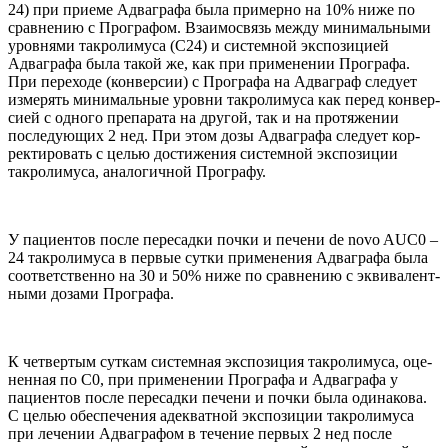
24
) при при­еме Адваграфа была при­мерно на
10
% ниже по
срав­не­нию с Прографом. Вза­имо­связь между минималь­ными
уров­нями такро­лимуса (
С
24
) и систем­ной экс­по­зицией
Адваграфа была такой же, как при при­ме­не­нии Прографа.
При пере­ходе (кон­вер­сии) с Прографа на Адваграф сле­дует
изме­рять минималь­ные уровни такро­лимуса как перед кон­вер­
сией с одного препа­рата на дру­гой, так и на про­тяже­нии
после­дующих
2
нед. При этом дозы Адваграфа сле­дует кор­
рек­ти­ро­вать с целью достиже­ния систем­ной экс­по­зиции
такро­лимуса, ана­логич­ной Прографу.
У паци­ен­тов после пере­садки почки и печени de novo
AUC
0
–
24
такро­лимуса в пер­вые сутки при­ме­не­ния Адваграфа была
соот­вет­ственно на
30
и
50
% ниже по срав­не­нию с экви­ва­лент­
ными дозами Прографа.
К чет­вер­тым сут­кам систем­ная экс­по­зиция такро­лимуса, оце­
нен­ная по
С
0
, при при­ме­не­нии Прографа и Адваграфа у
паци­ен­тов после пере­садки печени и почки была оди­на­кова.
С целью обес­пе­че­ния адек­ват­ной экс­по­зиции такро­лимуса
при лече­нии Адваграфом в тече­ние пер­вых
2
нед после