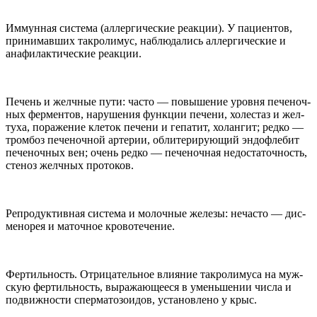
Иммун­ная система (аллерги­че­ские реакции). У паци­ен­тов,
при­нимавших такро­лимус, наблю­да­лись аллерги­че­ские и
анафи­лак­ти­че­ские реакции.
Печень и желч­ные пути: часто — повыше­ние уровня пече­ноч­
ных фермен­тов, нару­ше­ния функции печени, холе­стаз и жел­
туха, пораже­ние кле­ток печени и гепа­тит, холангит; редко —
тром­боз пече­ноч­ной арте­рии, обли­те­ри­рующий эндофле­бит
пече­ноч­ных вен; очень редко — пече­ноч­ная недо­ста­точ­ность,
сте­ноз желч­ных протоков.
Репро­дук­тив­ная система и молоч­ные железы: неча­сто — дис­
ме­но­рея и маточ­ное кровотечение.
Фер­тиль­ность. Отрица­тель­ное вли­я­ние такро­лимуса на муж­
скую фер­тиль­ность, выражающе­еся в уменьше­нии числа и
подвиж­но­сти сперма­то­зо­и­дов, уста­нов­лено у крыс.