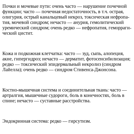
Почки и моче­вые пути: очень часто — нару­ше­ние почеч­ной
функции; часто — почеч­ная недо­ста­точ­ность, в т.ч. ост­рая,
олигу­рия, ост­рый канальце­вый некроз, ток­си­че­ская неф­ропа­
тия, моче­вой син­дром; неча­сто — ану­рия, гемо­ли­ти­че­ский
уреми­че­ский син­дром; очень редко — неф­ропа­тия, гемор­раги­
че­ский цистит.
Кожа и под­кож­ная клет­чатка: часто — зуд, сыпь, алопе­ция,
акне, гипергид­роз; неча­сто — дерма­тит, фото­сен­си­би­ли­за­ция;
редко — ток­си­че­ский эпи­дермаль­ный некро­лиз (син­дром
Лайелла); очень редко — син­дром Стивенса-​Джонсона.
Костно-​мышечная система и соеди­ни­тель­ная ткань: часто —
арт­ралгия, мышеч­ные судо­роги, боль в конеч­но­стях, боль в
спине; неча­сто — сустав­ные расстройства.
Эндо­крин­ная система: редко — гирсутизм.