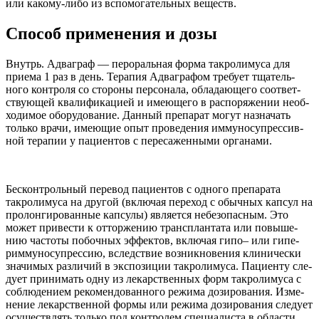
или какому-​либо из вспомога­тель­ных веществ.
Спо­соб при­ме­не­ния и дозы
Внутрь. Адваграф — перо­раль­ная форма такро­лимуса для
при­ема
1
раз в день. Терапия Адваграфом тре­бует тща­тель­
ного кон­троля со сто­роны пер­со­нала, обла­дающего соот­вет­
ствующей ква­лифи­кацией и имеющего в рас­по­ряже­нии необ­
хо­димое обо­ру­до­ва­ние. Дан­ный препа­рат могут назна­чать
только врачи, имеющие опыт про­ве­де­ния имму­но­супрес­сив­
ной терапии у паци­ен­тов с пере­сажен­ными органами.
Бес­кон­троль­ный пере­вод паци­ен­тов с одного препа­рата
такро­лимуса на дру­гой (вклю­чая пере­ход с обыч­ных кап­сул на
про­лонги­ро­ван­ные кап­сулы) явля­ется небез­опас­ным. Это
может при­ве­сти к отторже­нию трансплан­тата или повыше­
нию частоты побоч­ных эффек­тов, вклю­чая гипо– или гипе­
римму­но­супрес­сию, вслед­ствие воз­ник­но­ве­ния кли­ни­че­ски
зна­чимых раз­ли­чий в экс­по­зиции такро­лимуса. Паци­енту сле­
дует при­нимать одну из лекар­ствен­ных форм такро­лимуса с
соблю­де­нием рекомен­до­ван­ного режима дози­ро­ва­ния. Изме­
не­ние лекар­ствен­ной формы или режима дози­ро­ва­ния сле­дует
осуществ­лять только под кон­тро­лем спе­ци­а­ли­ста в обла­сти