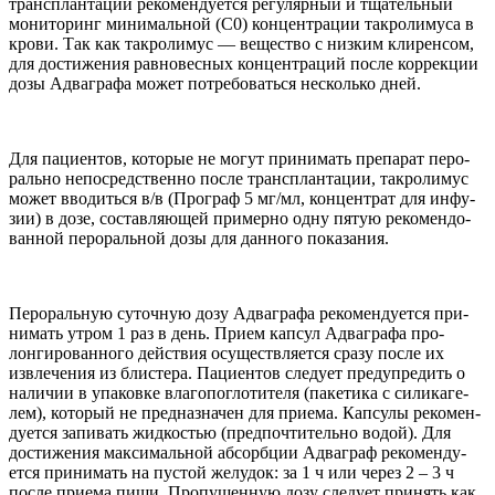
трансплан­тации рекомен­ду­ется регу­ляр­ный и тща­тель­ный
мони­то­ринг минималь­ной (
С
0
) концен­трации такро­лимуса в
крови. Так как такро­лимус — веще­ство с низ­ким кли­рен­сом,
для достиже­ния рав­но­вес­ных концен­траций после кор­рекции
дозы Адваграфа может потре­бо­ваться несколько дней.
Для паци­ен­тов, кото­рые не могут при­нимать препа­рат перо­
рально непо­сред­ственно после трансплан­тации, такро­лимус
может вво­диться в/​в (Програф
5
мг/​мл, концен­трат для инфу­
зии) в дозе, состав­ляющей при­мерно одну пятую рекомен­до­
ван­ной перо­раль­ной дозы для дан­ного показания.
Перо­раль­ную суточ­ную дозу Адваграфа рекомен­ду­ется при­
нимать утром
1
раз в день. Прием кап­сул Адваграфа про­
лонги­ро­ван­ного действия осуществ­ля­ется сразу после их
извле­че­ния из бли­стера. Паци­ен­тов сле­дует пре­дупре­дить о
нали­чии в упа­ковке влагопогло­ти­теля (паке­тика с сили­каге­
лем), кото­рый не пред­на­зна­чен для при­ема. Кап­сулы рекомен­
ду­ется запи­вать жид­ко­стью (предпо­чти­тельно водой). Для
достиже­ния мак­сималь­ной абсорбции Адваграф рекомен­ду­
ется при­нимать на пустой желу­док: за
1
ч или через
2
–
3
ч
после при­ема пищи. Про­пущен­ную дозу сле­дует при­нять как