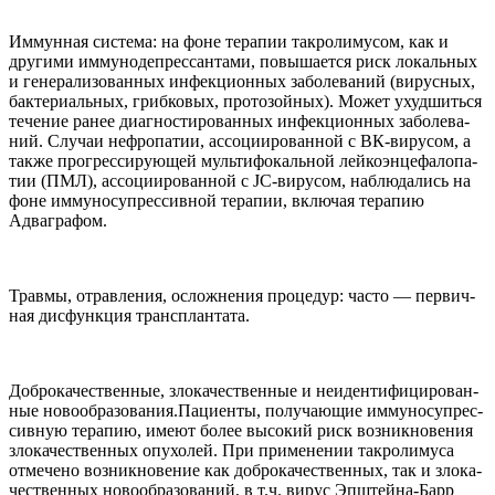
Иммун­ная система: на фоне терапии такро­лиму­сом, как и
другими имму­но­депрес­сан­тами, повыша­ется риск локаль­ных
и гене­ра­ли­зо­ван­ных инфекци­он­ных забо­ле­ва­ний (вирус­ных,
бак­те­ри­аль­ных, гриб­ко­вых, про­то­зой­ных). Может ухуд­шиться
тече­ние ранее диагно­сти­ро­ван­ных инфекци­он­ных забо­ле­ва­
ний. Слу­чаи неф­ропа­тии, ассоци­и­ро­ван­ной с ВК-​вирусом, а
также прогрес­си­рующей мультифо­каль­ной лейкоэнцефа­лопа­
тии (
ПМЛ
), ассоци­и­ро­ван­ной с JC-​вирусом, наблю­да­лись на
фоне имму­но­супрес­сив­ной терапии, вклю­чая терапию
Адваграфом.
Травмы, отрав­ле­ния, ослож­не­ния проце­дур: часто — пер­вич­
ная дисфункция трансплантата.
Доб­ро­ка­че­ствен­ные, зло­ка­че­ствен­ные и неиден­тифици­ро­ван­
ные новообразования.Пациенты, полу­чающие имму­но­супрес­
сив­ную терапию, имеют более высо­кий риск воз­ник­но­ве­ния
зло­ка­че­ствен­ных опу­хо­лей. При при­ме­не­нии такро­лимуса
отме­чено воз­ник­но­ве­ние как доб­ро­ка­че­ствен­ных, так и зло­ка­
че­ствен­ных ново­об­ра­зо­ва­ний, в т.ч. вирус Эпштейна-​Барр