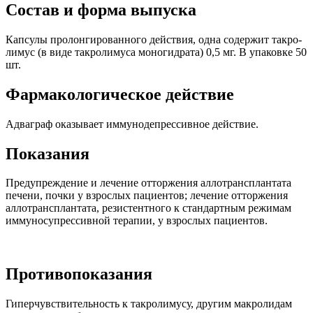
Состав и форма выпуска
Кап­сулы про­лонги­ро­ван­ного действия, одна содержит такро­
лимус (в виде такро­лимуса моногид­рата)
0
,
5
мг. В упа­ковке
50
шт.
Фарма­ко­логи­че­ское действие
Адваграф ока­зы­вает имму­но­депрес­сив­ное действие.
Пока­за­ния
Пре­дупре­жде­ние и лече­ние отторже­ния алло­трансплан­тата
печени, почки у взрос­лых паци­ен­тов; лече­ние отторже­ния
алло­трансплан­тата, рези­стент­ного к стан­дарт­ным режимам
имму­но­супрес­сив­ной терапии, у взрос­лых пациентов.
Про­ти­вопо­ка­за­ния
Гипер­чув­стви­тель­ность к такро­лимусу, другим мак­ро­ли­дам