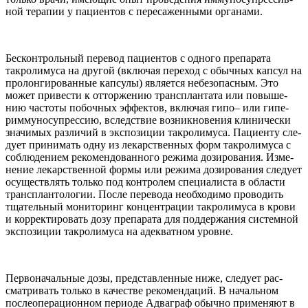
ной терапии у паци­ен­тов с пере­сажен­ными органами.
Бес­кон­троль­ный пере­вод паци­ен­тов с одного препа­рата
такро­лимуса на дру­гой (вклю­чая пере­ход с обыч­ных кап­сул на
про­лонги­ро­ван­ные кап­сулы) явля­ется небез­опас­ным. Это
может при­ве­сти к отторже­нию трансплан­тата или повыше­
нию частоты побоч­ных эффек­тов, вклю­чая гипо– или гипе­
римму­но­супрес­сию, вслед­ствие воз­ник­но­ве­ния кли­ни­че­ски
зна­чимых раз­ли­чий в экс­по­зиции такро­лимуса. Паци­енту сле­
дует при­нимать одну из лекар­ствен­ных форм такро­лимуса с
соблю­де­нием рекомен­до­ван­ного режима дози­ро­ва­ния. Изме­
не­ние лекар­ствен­ной формы или режима дози­ро­ва­ния сле­дует
осуществ­лять только под кон­тро­лем спе­ци­а­ли­ста в обла­сти
трансплан­то­логии. После пере­вода необ­хо­димо про­во­дить
тща­тель­ный мони­то­ринг концен­трации такро­лимуса в крови
и кор­рек­ти­ро­вать дозу препа­рата для под­дер­жа­ния систем­ной
экс­по­зиции такро­лимуса на адек­ват­ном уровне.
Пер­во­на­чаль­ные дозы, пред­став­лен­ные ниже, сле­дует рас­
смат­ри­вать только в каче­стве рекомен­даций. В началь­ном
после­опе­раци­он­ном пери­оде Адваграф обычно при­ме­няют в