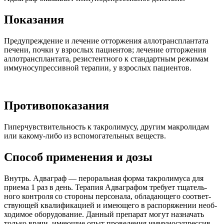
Пока­за­ния
Пре­дупре­жде­ние и лече­ние отторже­ния алло­трансплан­тата
печени, почки у взрос­лых паци­ен­тов; лече­ние отторже­ния
алло­трансплан­тата, рези­стент­ного к стан­дарт­ным режимам
имму­но­супрес­сив­ной терапии, у взрос­лых пациентов.
Про­ти­вопо­ка­за­ния
Гипер­чув­стви­тель­ность к такро­лимусу, другим мак­ро­ли­дам
или какому-​либо из вспомога­тель­ных веществ.
Спо­соб при­ме­не­ния и дозы
Внутрь. Адваграф — перо­раль­ная форма такро­лимуса для
при­ема
1
раз в день. Терапия Адваграфом тре­бует тща­тель­
ного кон­троля со сто­роны пер­со­нала, обла­дающего соот­вет­
ствующей ква­лифи­кацией и имеющего в рас­по­ряже­нии необ­
хо­димое обо­ру­до­ва­ние. Дан­ный препа­рат могут назна­чать
только врачи, имеющие опыт про­ве­де­ния имму­но­супрес­сив­