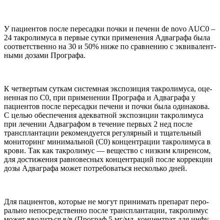
У паци­ен­тов после пере­садки почки и печени de novo
AUC
0
–
24
такро­лимуса в пер­вые сутки при­ме­не­ния Адваграфа была
соот­вет­ственно на
30
и
50
% ниже по срав­не­нию с экви­ва­лент­
ными дозами Прографа.
К чет­вер­тым сут­кам систем­ная экс­по­зиция такро­лимуса, оце­
нен­ная по
С
0
, при при­ме­не­нии Прографа и Адваграфа у
паци­ен­тов после пере­садки печени и почки была оди­на­кова.
С целью обес­пе­че­ния адек­ват­ной экс­по­зиции такро­лимуса
при лече­нии Адваграфом в тече­ние пер­вых
2
нед после
трансплан­тации рекомен­ду­ется регу­ляр­ный и тща­тель­ный
мони­то­ринг минималь­ной (
С
0
) концен­трации такро­лимуса в
крови. Так как такро­лимус — веще­ство с низ­ким кли­рен­сом,
для достиже­ния рав­но­вес­ных концен­траций после кор­рекции
дозы Адваграфа может потре­бо­ваться несколько дней.
Для паци­ен­тов, кото­рые не могут при­нимать препа­рат перо­
рально непо­сред­ственно после трансплан­тации, такро­лимус
может вво­диться в/​в (Програф
5
мг/​мл, концен­трат для инфу­