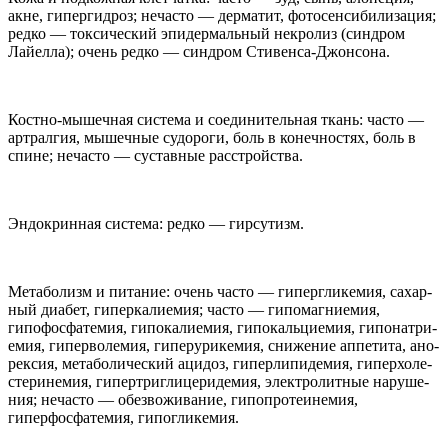
акне, гипергид­роз; неча­сто — дерма­тит, фото­сен­си­би­ли­за­ция;
редко — ток­си­че­ский эпи­дермаль­ный некро­лиз (син­дром
Лайелла); очень редко — син­дром Стивенса-​Джонсона.
Костно-​мышечная система и соеди­ни­тель­ная ткань: часто —
арт­ралгия, мышеч­ные судо­роги, боль в конеч­но­стях, боль в
спине; неча­сто — сустав­ные расстройства.
Эндо­крин­ная система: редко — гирсутизм.
Мета­бо­лизм и пита­ние: очень часто — гиперг­ли­кемия, сахар­
ный диа­бет, гипер­ка­ли­емия; часто — гипо­маг­ни­емия,
гипофосфа­темия, гипо­ка­ли­емия, гипо­кальци­емия, гипо­на­три­
емия, гипер­во­лемия, гипе­ру­ри­кемия, сниже­ние аппе­тита, ано­
рек­сия, мета­бо­ли­че­ский аци­доз, гипер­липи­демия, гипер­хо­ле­
сте­ри­немия, гипер­т­риг­лице­ри­демия, элек­тро­лит­ные нару­ше­
ния; неча­сто — обез­вожи­ва­ние, гипо­про­те­и­немия,
гиперфосфа­темия, гипогликемия.