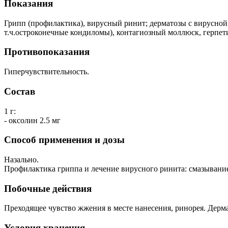
Показания
Грипп (профилактика), вирусный ринит; дерматозы с вирусно
т.ч.остроконечные кондиломы), контагиозный моллюск, герпет
Противопоказания
Гиперчувствительность.
Состав
1 г:
- оксолин 2.5 мг
Способ применения и дозы
Назально.
Профилактика гриппа и лечение вирусного ринита: смазывание 
Побочные действия
Преходящее чувство жжения в месте нанесения, ринорея. Дерм
Условия хранения