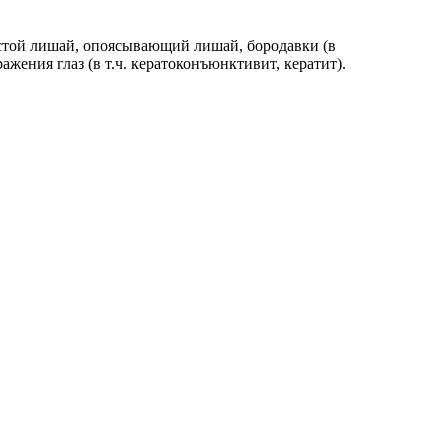
стой лишай, опоясывающий лишай, бородавки (в
ния глаз (в т.ч. кератоконъюнктивит, кератит).