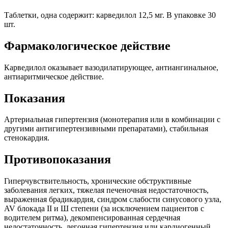
Таблетки, одна содержит: карведилол 12,5 мг. В упаковке 30
шт.
Фармакологическое действие
Карведилол оказывает вазодилатирующее, антиангинальное,
антиаритмическое действие.
Показания
Артериальная гипертензия (монотерапия или в комбинации с
другими антигипертензивными препаратами), стабильная
стенокардия.
Противопоказания
Гиперчувствительность, хронические обструктивные
заболевания легких, тяжелая печеночная недостаточность,
выраженная брадикардия, синдром слабости синусового узла,
AV блокада II и Ш степени (за исключением пациентов с
водителем ритма), декомпенсированная сердечная
недостаточность, легочная гипертензия или кардиогенный