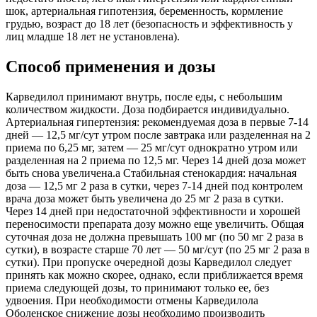
шок, артериальная гипотензия, беременность, кормление
грудью, возраст до 18 лет (безопасность и эффективность у
лиц младше 18 лет не установлена).
Способ применения и дозы
Карведилол принимают внутрь, после еды, с небольшим
количеством жидкости. Доза подбирается индивидуально.
Артериальная гипертензия: рекомендуемая доза в первые 7-14
дней — 12,5 мг/сут утром после завтрака или разделенная на 2
приема по 6,25 мг, затем — 25 мг/сут однократно утром или
разделенная на 2 приема по 12,5 мг. Через 14 дней доза может
быть снова увеличена.а Стабильная стенокардия: начальная
доза — 12,5 мг 2 раза в сутки, через 7-14 дней под контролем
врача доза может быть увеличена до 25 мг 2 раза в сутки.
Через 14 дней при недостаточной эффективности и хорошей
переносимости препарата дозу можно еще увеличить. Общая
суточная доза не должна превышать 100 мг (по 50 мг 2 раза в
сутки), в возрасте старше 70 лет — 50 мг/сут (по 25 мг 2 раза в
сутки). При пропуске очередной дозы Карведилол следует
принять как можно скорее, однако, если приближается время
приема следующей дозы, то принимают только ее, без
удвоения. При необходимости отмены Карведилола
Оболенское снижение дозы необходимо производить