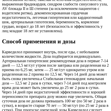
выраженная брадикардия, синдром слабости синусового узла,
AV блокада II и Ш степени (за исключением пациентов с
водителем ритма), декомпенсированная сердечная
недостаточность, легочная гипертензия или кардиогенный
шок, артериальная гипотензия, беременность, кормление
грудью, возраст до 18 лет (безопасность и эффективность у
лиц младше 18 лет не установлена).
Способ применения и дозы
Карведилол принимают внутрь, после еды, с небольшим
количеством жидкости. Доза подбирается индивидуально.
Артериальная гипертензия: рекомендуемая доза в первые 7-14
дней — 12,5 мг/сут утром после завтрака или разделенная на 2
приема по 6,25 мг, затем — 25 мг/сут однократно утром или
разделенная на 2 приема по 12,5 мг. Через 14 дней доза может
быть снова увеличена.а Стабильная стенокардия: начальная
доза — 12,5 мг 2 раза в сутки, через 7-14 дней под контролем
врача доза может быть увеличена до 25 мг 2 раза в сутки.
Через 14 дней при недостаточной эффективности и хорошей
переносимости препарата дозу можно еще увеличить. Общая
суточная доза не должна превышать 100 мг (по 50 мг 2 раза в
сутки), в возрасте старше 70 лет — 50 мг/сут (по 25 мг 2 раза в
сутки). При пропуске очередной дозы Карведилол следует