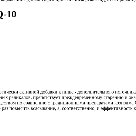
-10
гически активной добавки к пище - дополнительного источника 
дных радикалов, препятствует преждевременному старению и ока
еством по сравнению с традиционными препаратами коэнзима Q
о раз повысить всасывание, а, соответственно, и эффективность 