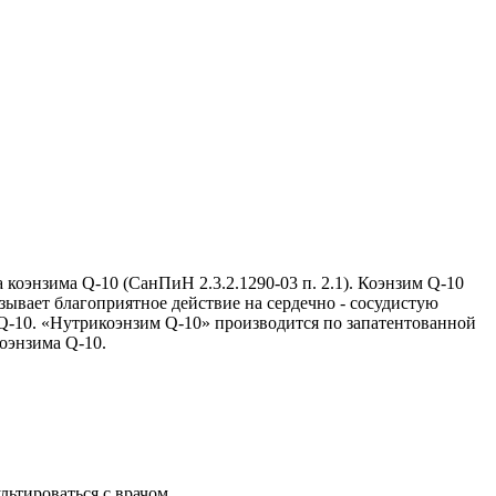
коэнзима Q-10 (СанПиН 2.3.2.1290-03 п. 2.1). Коэнзим Q-10
зывает благоприятное действие на сердечно - сосудистую
-10. «Нутрикоэнзим Q-10» производится по запатентованной
коэнзима Q-10.
ьтироваться с врачом.