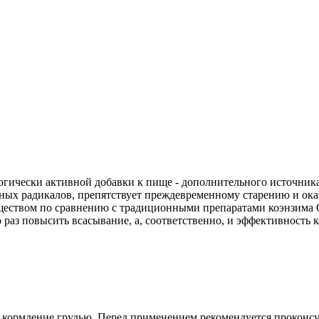
гически активной добавки к пище - дополнительного источника 
дных радикалов, препятствует преждевременному старению и ока
еством по сравнению с традиционными препаратами коэнзима Q
о раз повысить всасывание, а, соответственно, и эффективность 
кормление грудью. Перед применением рекомендуется проконсул