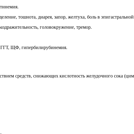
тинемия.
ение, тошнота, диарея, запор, желтуха, боль в эпигастральной
раздражительность, головокружение, тремор.
 ГГТ, ЩФ, гипербилирубинемия.
ствием средств, снижающих кислотность желудочного сока (циме
.