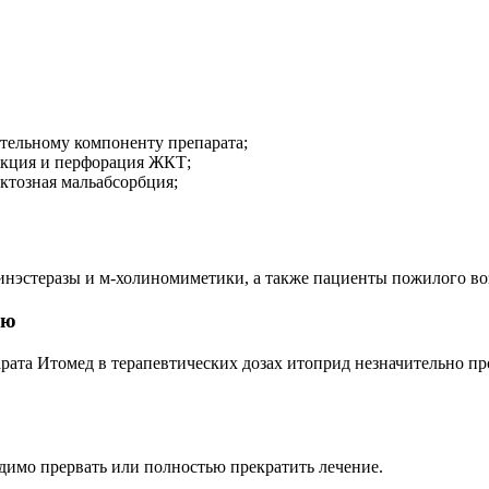
тельному компоненту препарата;
укция и перфорация ЖКТ;
актозная мальабсорбция;
эстеразы и м-холиномиметики, а также пациенты пожилого воз
ью
ата Итомед в терапевтических дозах итоприд незначительно про
димо прервать или полностью прекратить лечение.