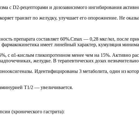
изма с D2-рецепторами и дозозависимого ингибирования активн
коряет транзит по желудку, улучшает его опорожнение. Не оказ
ость препарата составляет 60%.Cmax — 0,28 мкг/мл, после прие
ей фармакокинетика имеет линейный характер, кумуляция минима
6%, с α1-кислым гликопротеином менее чем на 15%. Активно расп
адпочечниках, желудке. В терапевтических дозах незначительно
онооксигеназы. Идентифицированы 3 метаболита, один из котор
ламинурией Т1/2 — увеличивается.
сии (хронического гастрита):