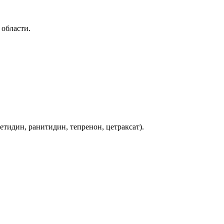
 области.
тидин, ранитидин, тепренон, цетраксат).