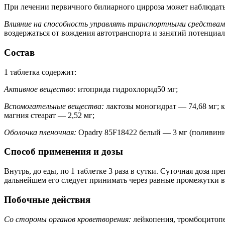
При лечении первичного билиарного цирроза может наблюдатьс
Влияние на способность управлять транспортными средствами
воздержаться от вождения автотранспорта и занятий потенц
Состав
1 таблетка содержит:
Активное вещество:
итоприда гидрохлорид50 мг;
Вспомогательные вещества:
лактозы моногидрат — 74,68 мг; 
магния стеарат — 2,52 мг;
Оболочка пленочная:
Opadry 85F18422 белый — 3 мг (поливинил
Способ применения и дозы
Внутрь, до еды, по 1 таблетке 3 раза в сутки. Суточная доза п
дальнейшем его следует принимать через равные промежутки в
Побочные действия
Со стороны органов кроветворения:
лейкопения, тромбоцитоп