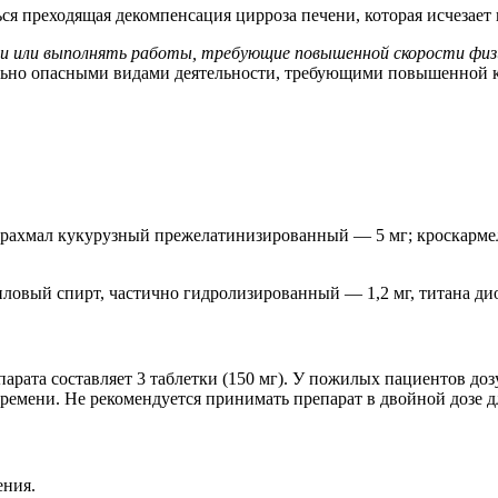
я преходящая декомпенсация цирроза печени, которая исчезает 
 или выполнять работы, требующие повышенной скорости физич
иально опасными видами деятельности, требующими повышенной
крахмал кукурузный прежелатинизированный — 5 мг; кроскармел
овый спирт, частично гидролизированный — 1,2 мг, титана диокс
репарата составляет 3 таблетки (150 мг). У пожилых пациентов до
ремени. Не рекомендуется принимать препарат в двойной дозе 
ения.