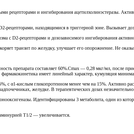
ыми рецепторами и ингибирования ацетилхолинэстеразы. Актив
 D2-рецепторами, находящимися в триггерной зоне. Вызывает д
изма с D2-рецепторами и дозозависимого ингибирования активн
коряет транзит по желудку, улучшает его опорожнение. Не оказ
ость препарата составляет 60%.Cmax — 0,28 мкг/мл, после прие
ей фармакокинетика имеет линейный характер, кумуляция минима
6%, с α1-кислым гликопротеином менее чем на 15%. Активно расп
адпочечниках, желудке. В терапевтических дозах незначительно
онооксигеназы. Идентифицированы 3 метаболита, один из котор
ламинурией Т1/2 — увеличивается.