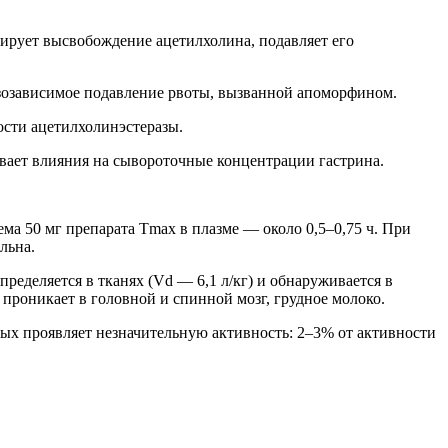
ирует высвобождение ацетилхолина, подавляет его
озозависимое подавление рвоты, вызванной апоморфином.
ости ацетилхолинэстеразы.
ывает влияния на сывороточные концентрации гастрина.
ма 50 мг препарата Tmax в плазме — около 0,5–0,75 ч. При
льна.
ределяется в тканях (Vd — 6,1 л/кг) и обнаруживается в
 проникает в головной и спинной мозг, грудное молоко.
ых проявляет незначительную активность: 2–3% от активности