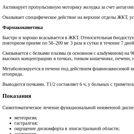
Активирует пропульсивную моторику желудка за счет антагон
Оказывает специфическое действие на верхние отделы ЖКТ, ус
Фармакокинетика
Быстро и хорошо всасывается в ЖКТ. Относительная биодоступн
повторном приеме по 50–200 мг 3 раза в сутки в течение 7 дн
Связывается с белками плазмы (в основном с альбумином) на 9
высоких концентрациях в почках, тонком кишечнике, печени, н
Метаболизируется в печени под действием флавинзависимой м
итоприда.
Выводится почками. Т1/2 составляет 6 ч, у больных с тримети
Показания
Симптоматическое лечение функциональной неязвенной диспеп
метеоризм;
гастралгия;
ощущение дискомфорта в эпигастральной области;
анорексия;