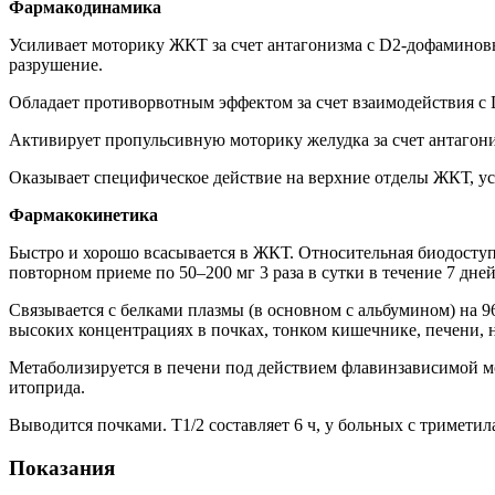
Фармакодинамика
Усиливает моторику ЖКТ за счет антагонизма с D2-дофаминов
разрушение.
Обладает противорвотным эффектом за счет взаимодействия с
Активирует пропульсивную моторику желудка за счет антагон
Оказывает специфическое действие на верхние отделы ЖКТ, ус
Фармакокинетика
Быстро и хорошо всасывается в ЖКТ. Относительная биодоступн
повторном приеме по 50–200 мг 3 раза в сутки в течение 7 дн
Связывается с белками плазмы (в основном с альбумином) на 9
высоких концентрациях в почках, тонком кишечнике, печени, н
Метаболизируется в печени под действием флавинзависимой м
итоприда.
Выводится почками. Т1/2 составляет 6 ч, у больных с тримети
Показания