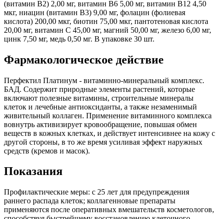
(витамин В2) 2,00 мг, витамин В6 5,00 мг, витамин В12 4,50
мкг, ниацин (витамин В3) 9,00 мг, фолацин (фолиевая
кислота) 200,00 мкг, биотин 75,00 мкг, пантотеновая кислота
20,00 мг, витамин С 45,00 мг, магний 50,00 мг, железо 6,00 мг,
цинк 7,50 мг, медь 0,50 мг. В упаковке 30 шт.
Фармакологическое действие
Перфектил Платинум - витаминно-минеральный комплекс.
БАД. Содержит природные элементы растений, которые
включают полезные витамины, строительные минералы
клеток и лечебные антиоксиданты, а также незаменимый
живительный коллаген. Применение витаминного комплекса
вовнутрь активизирует кровообращение, повышая обмен
веществ в кожных клетках, и действует интенсивнее на кожу с
другой стороны, в то же время усиливая эффект наружных
средств (кремов и масок).
Показания
Профилактические меры: с 25 лет для предупреждения
раннего распада клеток; коллагенновые препараты
применяются после оперативных вмешательств косметологов,
способствуя быстрейшему восстановлению клеточного