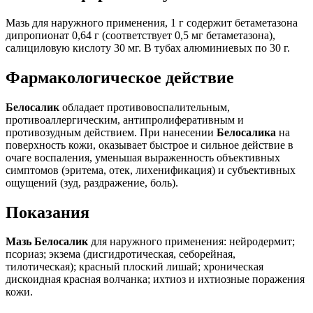
Мазь для наружного применения, 1 г содержит бетаметазона
дипропионат 0,64 г (соответствует 0,5 мг бетаметазона),
салициловую кислоту 30 мг. В тубах алюминиевых по 30 г.
Фармакологическое действие
Белосалик
обладает противовоспалительным,
противоаллергическим, антипролиферативным и
противозудным действием. При нанесении
Белосалика
на
поверхность кожи, оказывает быстрое и сильное действие в
очаге воспаления, уменьшая выраженность объективных
симптомов (эритема, отек, лихенификация) и субъективных
ощущений (зуд, раздражение, боль).
Показания
Мазь Белосалик
для наружного применения: нейродермит;
псориаз; экзема (дисгидротическая, себорейная,
тилотическая); красный плоский лишай; хроническая
дискоидная красная волчанка; ихтиоз и ихтиозные поражения
кожи.