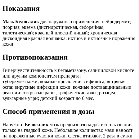
Показания
Мазь Белосалик
для наружного применения: нейродермит;
псориаз; экзема (дисгидротическая, себорейная,
тилотическая); красный плоский лишай; хроническая
дискоидная красная волчанка; ихтиоз и ихтиозные поражения
кожи.
Противопоказания
Гиперчувствительность к бетаметазону, салициловой кислоте
или другим компонентам препарата;
туберкулез кожи; кожные проявления сифилиса; ветряная
оспа; вирусные инфекции кожи, кожные поствакцинальные
реакции; открытые раны, трофические язвы; розацеа,
вульгарные угри; детский возраст до 6 мес.
Способ применения и дозы
Наружно.
Белосалик
мазь предназначена для использования
только на гладкой коже. Небольшое количество мази наносят
на пораженные участки кожи, слегка втирают, 2 раза в сутки.