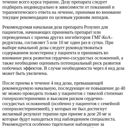
течение всего курса терапии. Дозу препарата следует
подбирать индивидуально в зависимости от показаний и
терапевтического ответа на лечение, принимая во внимание
текущие рекомендации по целевым уровням липидов.
Рекомендуемая начальная доза препарата Розулип для
пациентов, начинающих принимать препарат или
переведенных с приема других ингибиторов ГМГ-КоА-
редуктазы, составляет 5 или 10 мг один раз в сутки. При
выборе начальной дозы следует руководствоваться
содержанием холестерина у пациента и принимать во
внимание риск развития сердечно-сосудистых осложнений, а
также необходимо оценивать потенциальный риск развития
побочных эффектов. В случае необходимости через 4 нед доза
может быть увеличена.
После приема в течение 4 нед дозы, превышающей
рекомендуемую начальную, последующее ее повышение до 40
мг можно проводить только у пациентов с тяжелой степенью
гиперхолестеринемии и высоким риском сердечно-
сосудистых осложнений (особенно у пациентов с семейной
гиперхолестеринемией), у которых не был достигнут
желаемый результат терапии при приеме в дозе 20 мг и
которые будут находиться под наблюдением специалиста.
Рекомендуется особенно тщательное наблюдение за