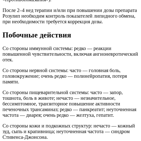
После 2–4 нед терапии и/или при повышении дозы препарата
Розулип необходим контроль показателей липидного обмена,
при необходимости требуется коррекция дозы.
Побочные действия
Со стороны иммунной системы: редко — реакции
повышенной чувствительности, включая ангионевротический
отек.
Со стороны нервной системы: часто — головная боль,
головокружение; очень редко — полинейропатия, потеря
памяти.
Со стороны пищеварительной системы: часто — запор,
тошнота, боль в животе; нечасто — незначительное,
бессимптомное, транзиторное повышение активности
печеночных трансаминаз; редко — панкреатит; неуточненная
частота — диарея; очень редко — желтуха, гепатит.
Со стороны кожи и подкожных структур: нечасто — кожный
зуд, сыпь и крапивница; неуточненная частота — синдром
Стивенса-Джонсона.