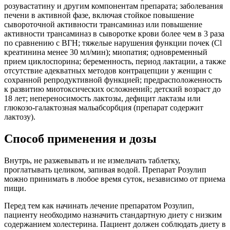
розувастатину и другим компонентам препарата; заболевания
печени в активной фазе, включая стойкое повышение
сывороточной активности трансаминаз или повышение
активности трансаминаз в сыворотке крови более чем в 3 раза
по сравнению с ВГН; тяжелые нарушения функции почек (Cl
креатинина менее 30 мл/мин); миопатия; одновременный
прием циклоспорина; беременность, период лактации, а также
отсутствие адекватных методов контрацепции у женщин с
сохранной репродуктивной функцией; предрасположенность
к развитию миотоксических осложнений; детский возраст до
18 лет; непереносимость лактозы, дефицит лактазы или
глюкозо-галактозная мальабсорбция (препарат содержит
лактозу).
Способ применения и дозы
Внутрь, не разжевывать и не измельчать таблетку,
проглатывать целиком, запивая водой. Препарат Розулип
можно принимать в любое время суток, независимо от приема
пищи.
Перед тем как начинать лечение препаратом Розулип,
пациенту необходимо назначить стандартную диету с низким
содержанием холестерина. Пациент должен соблюдать диету в