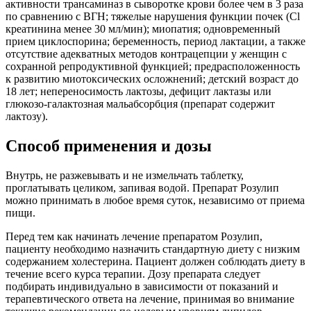
активности трансаминаз в сыворотке крови более чем в 3 раза
по сравнению с ВГН; тяжелые нарушения функции почек (Cl
креатинина менее 30 мл/мин); миопатия; одновременный
прием циклоспорина; беременность, период лактации, а также
отсутствие адекватных методов контрацепции у женщин с
сохранной репродуктивной функцией; предрасположенность
к развитию миотоксических осложнений; детский возраст до
18 лет; непереносимость лактозы, дефицит лактазы или
глюкозо-галактозная мальабсорбция (препарат содержит
лактозу).
Способ применения и дозы
Внутрь, не разжевывать и не измельчать таблетку,
проглатывать целиком, запивая водой. Препарат Розулип
можно принимать в любое время суток, независимо от приема
пищи.
Перед тем как начинать лечение препаратом Розулип,
пациенту необходимо назначить стандартную диету с низким
содержанием холестерина. Пациент должен соблюдать диету в
течение всего курса терапии. Дозу препарата следует
подбирать индивидуально в зависимости от показаний и
терапевтического ответа на лечение, принимая во внимание