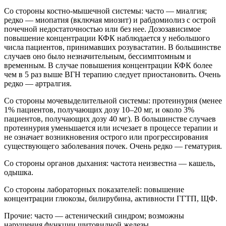
Со стороны костно-мышечной системы: часто — миалгия;
редко — миопатия (включая миозит) и рабдомиолиз с острой
почечной недостаточностью или без нее. Дозозависимое
повышение концентрации КФК наблюдается у небольшого
числа пациентов, принимавших розувастатин. В большинстве
случаев оно было незначительным, бессимптомным и
временным. В случае повышения концентрации КФК более
чем в 5 раз выше ВГН терапию следует приостановить. Очень
редко — артралгия.
Со стороны мочевыделительной системы: протеинурия (менее
1% пациентов, получающих дозу 10–20 мг, и около 3%
пациентов, получающих дозу 40 мг). В большинстве случаев
протеинурия уменьшается или исчезает в процессе терапии и
не означает возникновения острого или прогрессирования
существующего заболевания почек. Очень редко — гематурия.
Со стороны органов дыхания: частота неизвестна — кашель,
одышка.
Со стороны лабораторных показателей: повышение
концентрации глюкозы, билирубина, активности ГГТП, ЩФ.
Прочие: часто — астенический синдром; возможны
нарушения функции щитовидной железы.