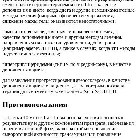
смешанная гиперхолестеринемия (тип IIb), в качестве
дополнения к диете, когда диета и другие немедикаментозные
методы лечения (например физические упражнения,
снижение массы тела) оказываются недостаточными;
гомозиготная наследственная гиперхолестеринемия, в
качестве дополнения к диете и другим методам лечения,
направленным на снижение уровня липидов в крови
(например аферез ЛПНП), а также в случаях, когда эти методы
недостаточно эффективны;
гипертриглицеридемия (тип IV по Фредриксону), в качестве
дополнения к диете;
для замедления прогрессирования атеросклероза, в качестве
дополнения к диете у пациентов, в т.ч. которым показана
терапия для снижения уровня общего Хс и Хс-ЛПНП.
Противопоказания
Таблетки 10 мг и 20 мг. Повышенная чувствительность к
розувастатину и другим компонентам препарата; заболевания
печени в активной фазе, включая стойкое повышение
сывороточной активности трансаминаз или повышение