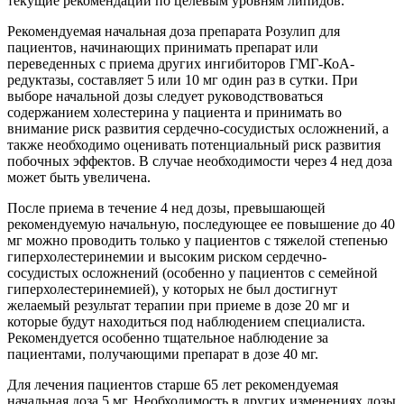
текущие рекомендации по целевым уровням липидов.
Рекомендуемая начальная доза препарата Розулип для
пациентов, начинающих принимать препарат или
переведенных с приема других ингибиторов ГМГ-КоА-
редуктазы, составляет 5 или 10 мг один раз в сутки. При
выборе начальной дозы следует руководствоваться
содержанием холестерина у пациента и принимать во
внимание риск развития сердечно-сосудистых осложнений, а
также необходимо оценивать потенциальный риск развития
побочных эффектов. В случае необходимости через 4 нед доза
может быть увеличена.
После приема в течение 4 нед дозы, превышающей
рекомендуемую начальную, последующее ее повышение до 40
мг можно проводить только у пациентов с тяжелой степенью
гиперхолестеринемии и высоким риском сердечно-
сосудистых осложнений (особенно у пациентов с семейной
гиперхолестеринемией), у которых не был достигнут
желаемый результат терапии при приеме в дозе 20 мг и
которые будут находиться под наблюдением специалиста.
Рекомендуется особенно тщательное наблюдение за
пациентами, получающими препарат в дозе 40 мг.
Для лечения пациентов старше 65 лет рекомендуемая
начальная доза 5 мг. Необходимость в других изменениях дозы