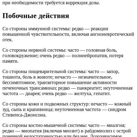
при необходимости требуется коррекция дозы.
Побочные действия
Со стороны иммунной системы: редко — реакции
повышенной чувствительности, включая ангионевротический
отек.
Со стороны нервной системы: часто — головная боль,
головокружение; очень редко — полинейропатия, потеря
памяти.
Со стороны пищеварительной системы: часто — запор,
тошнота, боль в животе; нечасто — незначительное,
бессимптомное, транзиторное повышение активности
печеночных трансаминаз; редко — панкреатит; неуточненная
частота — диарея; очень редко — желтуха, гепатит.
Со стороны кожи и подкожных структур: нечасто — кожный
зуд, сыпь и крапивница; неуточненная частота — синдром
Стивенса-Джонсона.
Со стороны костно-мышечной системы: часто — миалгия;
редко — миопатия (включая миозит) и рабдомиолиз с острой
почечной недостаточностью или без нее. Дозозависимое