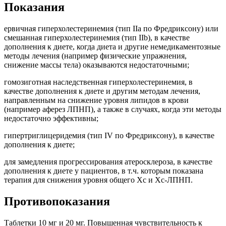
Показания
ервичная гиперхолестеринемия (тип IIa по Фредриксону) или
смешанная гиперхолестеринемия (тип IIb), в качестве
дополнения к диете, когда диета и другие немедикаментозные
методы лечения (например физические упражнения,
снижение массы тела) оказываются недостаточными;
гомозиготная наследственная гиперхолестеринемия, в
качестве дополнения к диете и другим методам лечения,
направленным на снижение уровня липидов в крови
(например аферез ЛПНП), а также в случаях, когда эти методы
недостаточно эффективны;
гипертриглицеридемия (тип IV по Фредриксону), в качестве
дополнения к диете;
для замедления прогрессирования атеросклероза, в качестве
дополнения к диете у пациентов, в т.ч. которым показана
терапия для снижения уровня общего Хс и Хс-ЛПНП.
Противопоказания
Таблетки 10 мг и 20 мг. Повышенная чувствительность к