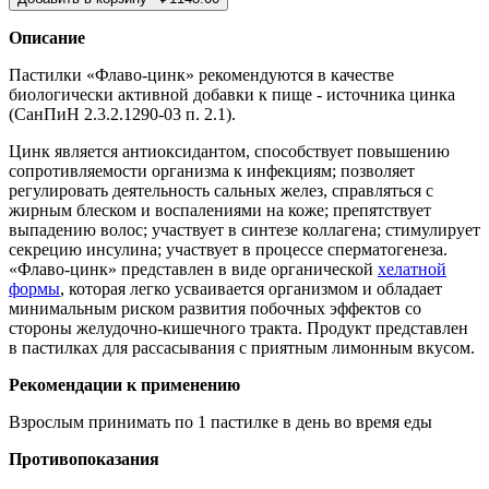
Описание
Пастилки «Флаво-цинк» рекомендуются в качестве
биологически активной добавки к пище - источника цинка
(СанПиН 2.3.2.1290-03 п. 2.1).
Цинк является антиоксидантом, способствует повышению
сопротивляемости организма к инфекциям; позволяет
регулировать деятельность сальных желез, справляться с
жирным блеском и воспалениями на коже; препятствует
выпадению волос; участвует в синтезе коллагена; стимулирует
секрецию инсулина; участвует в процессе сперматогенеза.
«Флаво-цинк» представлен в виде органической
хелатной
формы
, которая легко усваивается организмом и обладает
минимальным риском развития побочных эффектов со
стороны желудочно-кишечного тракта. Продукт представлен
в пастилках для рассасывания с приятным лимонным вкусом.
Рекомендации к применению
Взрослым принимать по 1 пастилке в день во время еды
Противопоказания