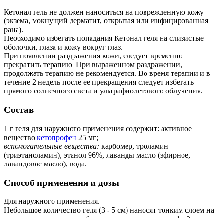
Кетонал гель не должен наноситься на поврежденную кожу
(экзема, мокнущий дерматит, открытая или инфицированная
рана).
Необходимо избегать попадания Кетонал геля на слизистые
оболочки, глаза и кожу вокруг глаз.
При появлении раздражения кожи, следует временно
прекратить терапию. При выраженном раздражении,
продолжать терапию не рекомендуется. Во время терапии и в
течение 2 недель после ее прекращения следует избегать
прямого солнечного света и ультрафиолетового облучения.
Состав
1 г геля для наружного применения содержит: активное
вещество
кетопрофен
25 мг;
вспомогательные вещества:
карбомер, троламин
(триэтаноламин), этанол 96%, лаванды масло (эфирное,
лавандовое масло), вода.
Способ применения и дозы
Для наружного применения.
Небольшое количество геля (3 - 5 см) наносят тонким слоем на