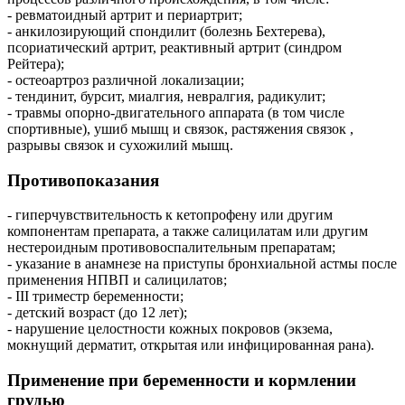
- ревматоидный артрит и периартрит;
- анкилозирующий спондилит (болезнь Бехтерева),
псориатический артрит, реактивный артрит (синдром
Рейтера);
- остеоартроз различной локализации;
- тендинит, бурсит, миалгия, невралгия, радикулит;
- травмы опорно-двигательного аппарата (в том числе
спортивные), ушиб мышц и связок, растяжения связок ,
разрывы связок и сухожилий мышц.
Противопоказания
- гиперчувствительность к кетопрофену или другим
компонентам препарата, а также салицилатам или другим
нестероидным противовоспалительным препаратам;
- указание в анамнезе на приступы бронхиальной астмы после
применения НПВП и салицилатов;
- III триместр беременности;
- детский возраст (до 12 лет);
- нарушение целостности кожных покровов (экзема,
мокнущий дерматит, открытая или инфицированная рана).
Применение при беременности и кормлении
грудью