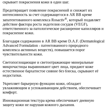
скрывает покраснения кожи в один шаг.
Предотвращает появление покраснений и снижает их
интенсивность за счет содержащегося в AR BB креме
®
запатентованного комплекса Rosactiv
, который подавляет
действие фактора роста эндотелия сосудов (VEGF),
ответственного за патологическое расширение капилляров и
покраснение кожи.
Благодаря содержанию в AR BB креме D.A.F. (Dermatological
Advanced Formulation - патентованного природного
комплекса активных веществ), повышается порог
чувствительности кожи.
Светопоглощающие и светоотражающие минеральные
микрочастицы выравнивают цвет лица, придают коже
естественное бархатистое сияние без блеска, скрывают её
недостатки.
Укрепляет барьерную функцию кожи, обладает
увлажняющим и успокаивающим действием, обеспечивает
комфорт.
Инновационная текстура крема обеспечивает дневную
защиту кожи не нарушая кожного дыхания.