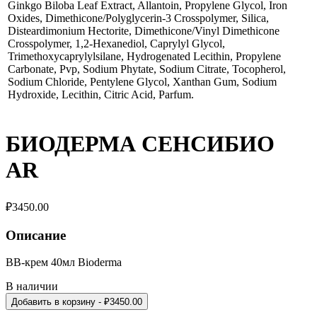
Ginkgo Biloba Leaf Extract, Allantoin, Propylene Glycol, Iron
Oxides, Dimethicone/Polyglycerin-3 Crosspolymer, Silica,
Disteardimonium Hectorite, Dimethicone/Vinyl Dimethicone
Crosspolymer, 1,2-Hexanediol, Caprylyl Glycol,
Trimethoxycaprylylsilane, Hydrogenated Lecithin, Propylene
Carbonate, Pvp, Sodium Phytate, Sodium Citrate, Tocopherol,
Sodium Chloride, Pentylene Glycol, Xanthan Gum, Sodium
Hydroxide, Lecithin, Citric Acid, Parfum.
БИОДЕРМА СЕНСИБИО
AR
₽
3450.00
Описание
BB-крем 40мл Bioderma
В наличии
Добавить в корзину
- ₽
3450.00