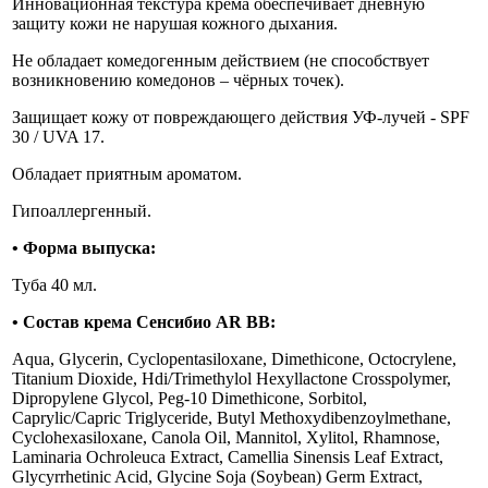
Инновационная текстура крема обеспечивает дневную
защиту кожи не нарушая кожного дыхания.
Не обладает комедогенным действием (не способствует
возникновению комедонов – чёрных точек).
Защищает кожу от повреждающего действия УФ-лучей - SPF
30 / UVA 17.
Обладает приятным ароматом.
Гипоаллергенный.
•
Форма выпуска:
Туба 40 мл.
•
Состав крема Сенсибио
AR ВВ
:
Aqua, Glycerin, Cyclopentasiloxane, Dimethicone, Octocrylene,
Titanium Dioxide, Hdi/Trimethylol Hexyllactone Crosspolymer,
Dipropylene Glycol, Peg-10 Dimethicone, Sorbitol,
Caprylic/Capric Triglyceride, Butyl Methoxydibenzoylmethane,
Cyclohexasiloxane, Canola Oil, Mannitol, Xylitol, Rhamnose,
Laminaria Ochroleuca Extract, Camellia Sinensis Leaf Extract,
Glycyrrhetinic Acid, Glycine Soja (Soybean) Germ Extract,