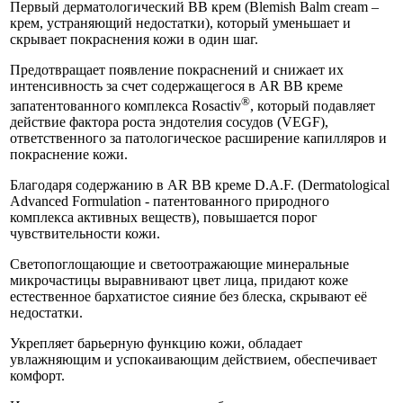
Первый дерматологический BB крем (Blemish Balm cream –
крем, устраняющий недостатки), который уменьшает и
скрывает покраснения кожи в один шаг.
Предотвращает появление покраснений и снижает их
интенсивность за счет содержащегося в AR BB креме
®
запатентованного комплекса Rosactiv
, который подавляет
действие фактора роста эндотелия сосудов (VEGF),
ответственного за патологическое расширение капилляров и
покраснение кожи.
Благодаря содержанию в AR BB креме D.A.F. (Dermatological
Advanced Formulation - патентованного природного
комплекса активных веществ), повышается порог
чувствительности кожи.
Светопоглощающие и светоотражающие минеральные
микрочастицы выравнивают цвет лица, придают коже
естественное бархатистое сияние без блеска, скрывают её
недостатки.
Укрепляет барьерную функцию кожи, обладает
увлажняющим и успокаивающим действием, обеспечивает
комфорт.