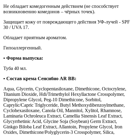
Не обладает комедогенным действием (не способствует
возникновению комедонов – чёрных точек).
Защищает кожу от повреждающего действия УФ-лучей - SPF
30 / UVA 17.
Обладает приятным ароматом.
Гипоаллергенный.
•
Форма выпуска:
Туба 40 мл.
•
Состав крема Сенсибио
AR ВВ
:
Aqua, Glycerin, Cyclopentasiloxane, Dimethicone, Octocrylene,
Titanium Dioxide, Hdi/Trimethylol Hexyllactone Crosspolymer,
Dipropylene Glycol, Peg-10 Dimethicone, Sorbitol,
Caprylic/Capric Triglyceride, Butyl Methoxydibenzoylmethane,
Cyclohexasiloxane, Canola Oil, Mannitol, Xylitol, Rhamnose,
Laminaria Ochroleuca Extract, Camellia Sinensis Leaf Extract,
Glycyrrhetinic Acid, Glycine Soja (Soybean) Germ Extract,
Ginkgo Biloba Leaf Extract, Allantoin, Propylene Glycol, Iron
Oxides, Dimethicone/Polyglycerin-3 Crosspolymer, Silica,