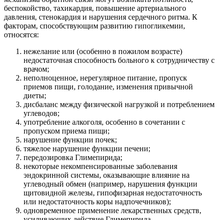
беспокойство, тахикардия, повышение артериального
давления, стенокардия и нарушения сердечного ритма. К
факторам, способствующим развитию гипогликемии,
относятся:
нежелание или (особенно в пожилом возрасте)
недостаточная способность больного к сотрудничеству с
врачом;
неполноценное, нерегулярное питание, пропуск
приемов пищи, голодание, изменения привычной
диеты;
дисбаланс между физической нагрузкой и потреблением
углеводов;
употребление алкоголя, особенно в сочетании с
пропуском приема пищи;
нарушение функции почек;
тяжелое нарушение функции печени;
передозировка Глимепирида;
некоторые некомпенсированные заболевания
эндокринной системы, оказывающие влияние на
углеводный обмен (например, нарушения функции
щитовидной железы, гипофизарная недостаточность
или недостаточность коры надпочечников);
одновременное применение лекарственных средств,
усиливающих действие Глимепирида.