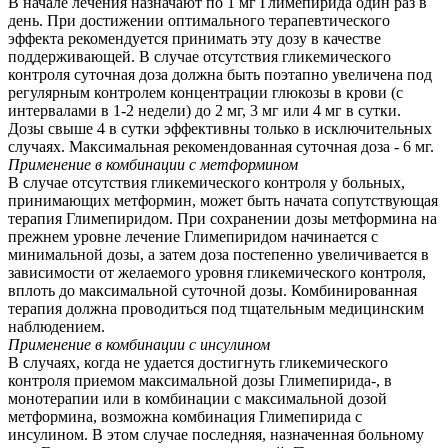
В начале лечения назначают по 1 мг Глимепирида один раз в
день. При достижении оптимального терапевтического
эффекта рекомендуется принимать эту дозу в качестве
поддерживающей. В случае отсутствия гликемического
контроля суточная доза должна быть поэтапно увеличена под
регулярным контролем концентрации глюкозы в крови (с
интервалами в 1-2 недели) до 2 мг, 3 мг или 4 мг в сутки.
Дозы свыше 4 в сутки эффективны только в исключительных
случаях. Максимальная рекомендованная суточная доза - 6 мг.
Применение в комбинации с метформином
В случае отсутствия гликемического контроля у больных,
принимающих метформин, может быть начата сопутствующая
терапия Глимепиридом. При сохранении дозы метформина на
прежнем уровне лечение Глимепиридом начинается с
минимальной дозы, а затем доза постепенно увеличивается в
зависимости от желаемого уровня гликемического контроля,
вплоть до максимальной суточной дозы. Комбинированная
терапия должна проводиться под тщательным медицинским
наблюдением.
Применение в комбинации с инсулином
В случаях, когда не удается достигнуть гликемического
контроля приемом максимальной дозы Глимепирида-, в
монотерапии или в комбинации с максимальной дозой
метформина, возможна комбинация Глимепирида с
инсулином. В этом случае последняя, назначенная больному