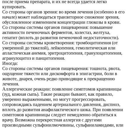
после приема препарата, и их не всегда удается легко
купировать.
Со стороны органов зрения: во время лечения (особенно в его
начале) может наблюдаться транзиторное снижение зрения,
обусловленное изменением концентрации глюкозы в крови.
Со стороны системы органов пищеварения: повышение
активности печеночных ферментов, холестаз, желтуха,
гепатит (вплоть до развития печеночной недостаточности).
Со стороны системы кроветворения: тромбоцитопения (от
умеренной до тяжелой), лейкопения, гемолитическая или
апластическая анемия, эритроцитопения, гранулоцитопения,
агранулоцитоз и панцитопения.
Иногда:
Со стороны системы органов пищеварения: тошнота, рвота,
ощущение тяжести или дискомфорта в эпигастрии, боли в
животе, диарея, очень редко приводящие к прекращению
лечения.
Аллергические реакции: появление симптомов крапивницы
(зуд, кожная сыпь). Такие реакции бывают, как правило,
умеренно выраженными, но могут прогрессировать,
сопровождаясь падением артериального давления, диспноэ,
вплоть до развития анафилактического шока. При появлении
симптомов крапивницы следует немедленно обратиться к
врачу. Возможна перекрестная аллергия с другими
производными сульфонилмочевины, сульфаниламидами, или