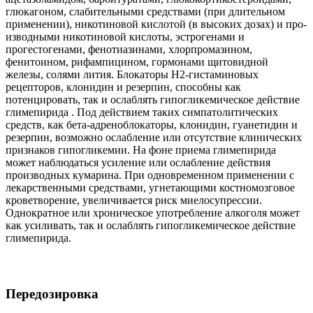
глюкагоном, слабительными средствами (при длительном
применении), никоти­новой кислотой (в высоких дозах) и про­
изводными никотиновой кислоты, эстро­генами и
прогестогенами, фенотиазинами, хлорпромазином,
фенитоином, ри­фампицином, гормонами щитовидной
железы, солями лития. Блокаторы H2-гистаминовых
рецепторов, клонидин и резерпин, способны как
потенцировать, так и ослаблять гипогликемическое действие
глимепирида . Под действием таких симпатолитических
средств, как бета-адреноблокаторы, клонидин, гуанетидин и
резерпин, возможно ослабление или отсутствие клинических
признаков гипогликемии. На фоне приема глимепирида
может на­блюдаться усиление или ослабление дей­ствия
производных кумарина. При одновременном применении с
ле­карственными средствами, угнетающими костномозговое
кроветворение, увеличи­вается риск миелосупрессии.
Однократное или хроническое употреб­ление алкоголя может
как усиливать, так и ослаблять гипогликемическое действие
глимепирида.
Передозировка