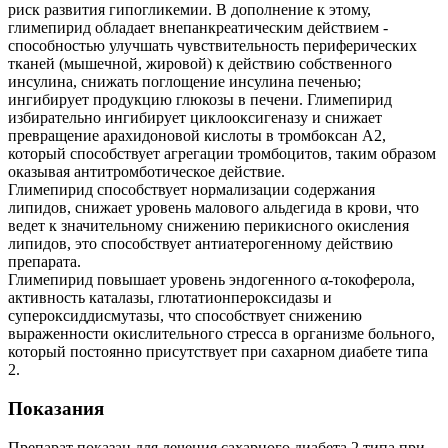
риск развития гипогликемии. В дополнение к этому,
глимепирид обладает внепанкреатическим действием -
способностью улучшать чувствительность периферических
тканей (мышечной, жировой) к действию собственного
инсулина, снижать поглощение инсулина печенью;
ингибирует продукцию глюкозы в печени. Глимепирид
избирательно ингибирует циклооксигеназу и снижает
превращение арахидоновой кислоты в тромбоксан А2,
который способствует агрегации тромбоцитов, таким образом
оказывая антитромботическое действие.
Глимепирид способствует нормализации содержания
липидов, снижает уровень малового альдегида в крови, что
ведет к значительному снижению перикисного окисления
липидов, это способствует антиатерогенному действию
препарата.
Глимепирид повышает уровень эндогенного α-токоферола,
активность каталазы, глютатионпероксидазы и
супероксиддисмутазы, что способствует снижению
выраженности окислительного стресса в организме больного,
который постоянно присутствует при сахарном диабете типа
2.
Показания
Препарат показан для лечения сахарного диабета 2 типа при