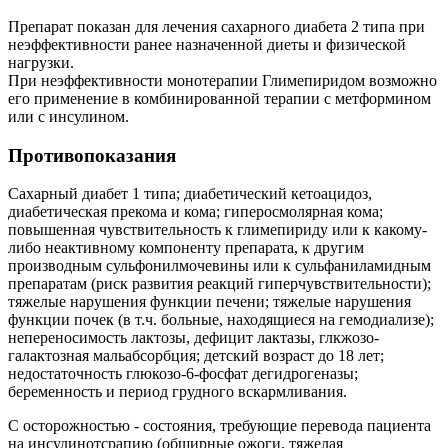
Препарат показан для лечения сахарного диабета 2 типа при
неэффективности ранее назначенной диеты и физической
нагрузки.
При неэффективности монотерапии Глимепиридом возможно
его применение в комбинированной терапии с метформином
или с инсулином.
Противопоказания
Сахарный диабет 1 типа; диабетический кетоацидоз,
диабетическая прекома и ко­ма; гиперосмолярная кома;
повышенная чувствительность к глимепириду или к какому-
либо неактивному компоненту препарата, к другим
производным сульфонилмочевины или к сульфаниламид­ным
препаратам (риск развития реакций гиперчувствительности);
тяжелые нарушения функции печени; тяжелые нарушения
функции почек (в т.ч. больные, находящиеся на гемодиали­зе);
непереносимость лактозы, дефицит лактазы, глкжозо-
галактозная мальабсорбция; детский возраст до 18 лет;
недостаточность глюкозо-6-фосфат дегидрогеназы;
беременность и период грудного вскармливания.
С осторожностью - состояния, требующие перевода пациента
на инсулинотсрапию (обширные ожоги, тяжелая