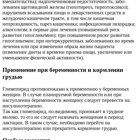
вмешательства); надпочечниковая недостаточность; забо­
левания щитовидной железы (гипотиреоз, тиреотоксикоз);
нарушения всасыва­ния пищи и лекарственных средств в
желудочно-кишечном тракте, в том числе кишечная
непроходимость, парез кишеч­ника; инфекционная лихорадка;
алкого­лизм; в первые дни лечения (повышен­ный риск
развития гипогликемии); при повышенном риске развития
гипогликемии; при интеркуррентных заболеваниях во время
лечения или при изменении образа жизни пациента
(изменение диеты и времени приема пищи, увеличение или
уменьше­ние физической активности).
Применение при беременности и кормлении
грудью
Глимепирид противопоказан к применению у беременных
женщин. В случае планируемой беременности или при
наступлении беременности женщину следует перевести на
инсулинотерапию.
Так как глимепирид, по-видимому, проникает в грудное
молоко, то его не следует назначать женщинам в период
лактации. В таком случае, необходимо перейти на
инсулинотерапию или прекратить кормление грудью.