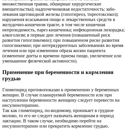
множественная травма, обширные хирургические
вмешательства); надпочечниковая недостаточность; забо­
левания щитовидной железы (гипотиреоз, тиреотоксикоз);
нарушения всасыва­ния пищи и лекарственных средств в
желудочно-кишечном тракте, в том числе кишечная
непроходимость, парез кишеч­ника; инфекционная лихорадка;
алкого­лизм; в первые дни лечения (повышен­ный риск
развития гипогликемии); при повышенном риске развития
гипогликемии; при интеркуррентных заболеваниях во время
лечения или при изменении образа жизни пациента
(изменение диеты и времени приема пищи, увеличение или
уменьше­ние физической активности).
Применение при беременности и кормлении
грудью
Глимепирид противопоказан к применению у беременных
женщин. В случае планируемой беременности или при
наступлении беременности женщину следует перевести на
инсулинотерапию.
Так как глимепирид, по-видимому, проникает в грудное
молоко, то его не следует назначать женщинам в период
лактации. В таком случае, необходимо перейти на
инсулинотерапию или прекратить кормление грудью.