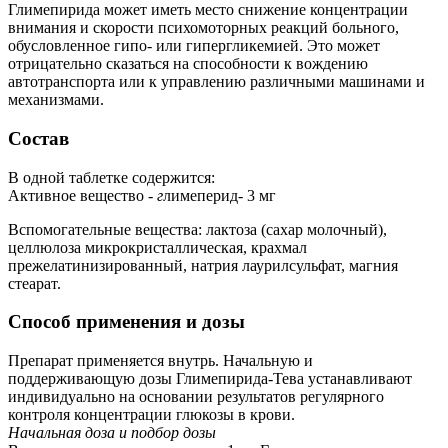
Глимепирида может иметь место снижение концентрации
внимания и скорости психомоторных реакций больного,
обусловленное гипо- или гипергликемией. Это может
отрицательно сказаться на способности к вождению
автотранспорта или к управлению различными машинами и
механизмами.
Состав
В одной таблетке содержится:
Активное вещество
- г
лимеперид- 3 мг
Вспомогательные вещества: лактоза (сахар молочный),
целлюлоза микрокристаллическая, крахмал
прежелатинизированный, натрия лаурилсульфат, магния
стеарат.
Способ применения и дозы
Препарат применяется внутрь. Начальную и
поддерживающую дозы Глимепирида-Тева устанавливают
индивидуально на основании результатов регулярного
контроля концентрации глюкозы в крови.
Начальная доза и подбор дозы