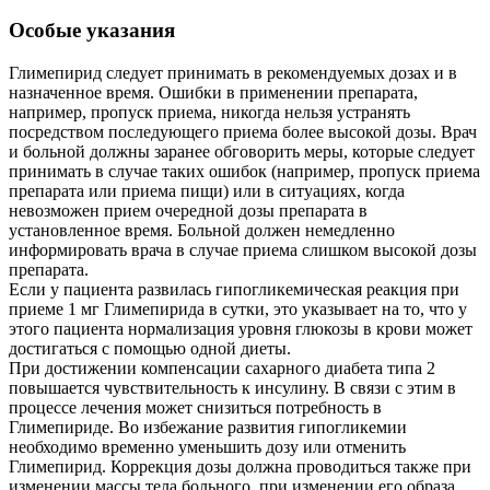
Особые указания
Глимепирид следует принимать в рекомендуемых дозах и в
назначенное время. Ошибки в применении препарата,
например, пропуск приема, никогда нельзя устранять
посредством последующего приема более высокой дозы. Врач
и больной должны заранее обговорить меры, которые следует
принимать в случае таких ошибок (например, пропуск приема
препарата или приема пищи) или в ситуациях, когда
невозможен прием очередной дозы препарата в
установленное время. Больной должен немедленно
информировать врача в случае приема слишком высокой дозы
препарата.
Если у пациента развилась гипогликемическая реакция при
приеме 1 мг Глимепирида в сутки, это указывает на то, что у
этого пациента нормализация уровня глюкозы в крови может
достигаться с помощью одной диеты.
При достижении компенсации сахарного диабета типа 2
повышается чувствительность к инсулину. В связи с этим в
процессе лечения может снизиться потребность в
Глимепириде. Во избежание развития гипогликемии
необходимо временно уменьшить дозу или отменить
Глимепирид. Коррекция дозы должна проводиться также при
изменении массы тела больного, при изменении его образа