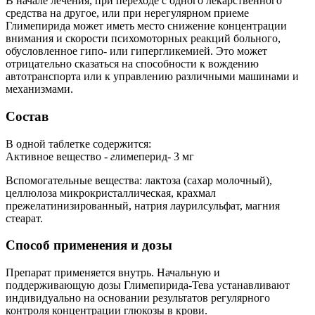
В начале лечения, при переходе с одного лекарственного
средства на другое, или при нерегулярном приеме
Глимепирида может иметь место снижение концентрации
внимания и скорости психомоторных реакций больного,
обусловленное гипо- или гипергликемией. Это может
отрицательно сказаться на способности к вождению
автотранспорта или к управлению различными машинами и
механизмами.
Состав
В одной таблетке содержится:
Активное вещество
- г
лимеперид- 3 мг
Вспомогательные вещества: лактоза (сахар молочный),
целлюлоза микрокристаллическая, крахмал
прежелатинизированный, натрия лаурилсульфат, магния
стеарат.
Способ применения и дозы
Препарат применяется внутрь. Начальную и
поддерживающую дозы Глимепирида-Тева устанавливают
индивидуально на основании результатов регулярного
контроля концентрации глюкозы в крови.