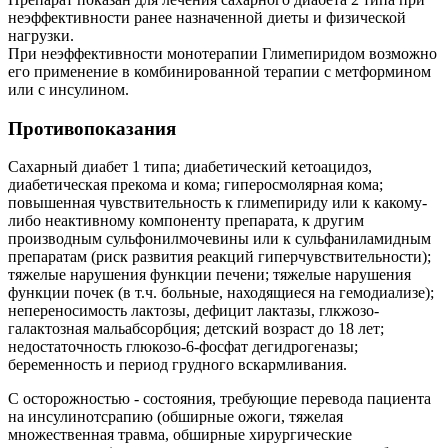
неэффективности ранее назначенной диеты и физической
нагрузки.
При неэффективности монотерапии Глимепиридом возможно
его применение в комбинированной терапии с метформином
или с инсулином.
Противопоказания
Сахарный диабет 1 типа; диабетический кетоацидоз,
диабетическая прекома и ко­ма; гиперосмолярная кома;
повышенная чувствительность к глимепириду или к какому-
либо неактивному компоненту препарата, к другим
производным сульфонилмочевины или к сульфаниламид­ным
препаратам (риск развития реакций гиперчувствительности);
тяжелые нарушения функции печени; тяжелые нарушения
функции почек (в т.ч. больные, находящиеся на гемодиали­зе);
непереносимость лактозы, дефицит лактазы, глкжозо-
галактозная мальабсорбция; детский возраст до 18 лет;
недостаточность глюкозо-6-фосфат дегидрогеназы;
беременность и период грудного вскармливания.
С осторожностью - состояния, требующие перевода пациента
на инсулинотсрапию (обширные ожоги, тяжелая
множественная травма, обширные хирургические