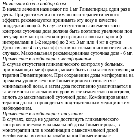
Начальная доза и подбор дозы
В начале лечения назначают по 1 мг Глимепирида один раз в
день. При достижении оптимального терапевтического
эффекта рекомендуется принимать эту дозу в качестве
поддерживающей. В случае отсутствия гликемического
контроля суточная доза должна быть поэтапно увеличена под
регулярным контролем концентрации глюкозы в крови (с
интервалами в 1-2 недели) до 2 мг, 3 мг или 4 мг в сутки.
Дозы свыше 4 в сутки эффективны только в исключительных
случаях. Максимальная рекомендованная суточная доза - 6 мг.
Применение в комбинации с метформином
В случае отсутствия гликемического контроля у больных,
принимающих метформин, может быть начата сопутствующая
терапия Глимепиридом. При сохранении дозы метформина на
прежнем уровне лечение Глимепиридом начинается с
минимальной дозы, а затем доза постепенно увеличивается в
зависимости от желаемого уровня гликемического контроля,
вплоть до максимальной суточной дозы. Комбинированная
терапия должна проводиться под тщательным медицинским
наблюдением.
Применение в комбинации с инсулином
В случаях, когда не удается достигнуть гликемического
контроля приемом максимальной дозы Глимепирида-, в
монотерапии или в комбинации с максимальной дозой
метформина, возможна комбинация Глимепирида с