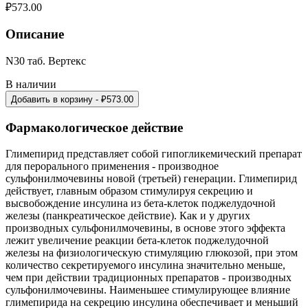
₽
573.00
Описание
N30 таб. Вертекс
В наличии
Добавить в корзину
- ₽
573.00
Фармакологическое действие
Глимепирид представляет собой гипогликемический препарат
для перорального применения - производное
сульфонилмочевины новой (третьей) генерации. Глимепирид
действует, главным образом стимулируя секрецию и
высвобождение инсулина из бета-клеток поджелудочной
железы (панкреатическое действие). Как и у других
производных сульфонилмочевины, в основе этого эффекта
лежит увеличение реакции бета-клеток поджелудочной
железы на физиологическую стимуляцию глюкозой, при этом
количество секретируемого инсулина значительно меньше,
чем при действии традиционных препаратов - производных
сульфонилмочевины. Наименьшее стимулирующее влияние
глимепирида на секрецию инсулина обеспечивает и меньший