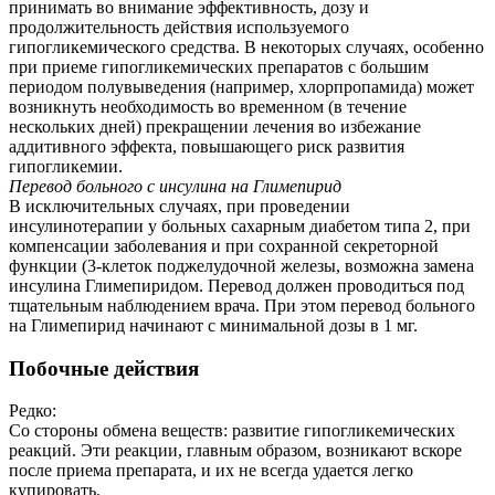
принимать во внимание эффективность, дозу и
продолжительность действия используемого
гипогликемического средства. В некоторых случаях, особенно
при приеме гипогликемических препаратов с большим
периодом полувыведения (например, хлорпропамида) может
возникнуть необходимость во временном (в течение
нескольких дней) прекращении лечения во избежание
аддитивного эффекта, повышающего риск развития
гипогликемии.
Перевод больного с инсулина на Глимепирид
В исключительных случаях, при проведении
инсулинотерапии у больных сахарным диабетом типа 2, при
компенсации заболевания и при сохранной секреторной
функции (3-клеток поджелудочной железы, возможна замена
инсулина Глимепиридом. Перевод должен проводиться под
тщательным наблюдением врача. При этом перевод больного
на Глимепирид начинают с минимальной дозы в 1 мг.
Побочные действия
Редко:
Со стороны обмена веществ: развитие гипогликемических
реакций. Эти реакции, главным образом, возникают вскоре
после приема препарата, и их не всегда удается легко
купировать.