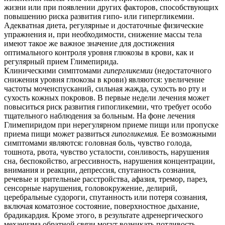
жизни или при появлении других факторов, способствующих
повышению риска развития гипо- или гипергликемии.
Адекватная диета, регулярные и достаточные физические
упражнения и, при необходимости, снижение массы тела
имеют такое же важное значение для достижения
оптимального контроля уровня глюкозы в крови, как и
регулярный прием Глимепирида.
Клиническими симптомами
гипергликемии
(недостаточного
снижения уровня глюкозы в крови) являются: увеличение
частоты мочеиспусканий, сильная жажда, сухость во рту и
сухость кожных покровов. В первые недели лечения может
повыситься риск развития гипогликемии, что требует особо
тщательного наблюдения за больным. На фоне лечения
Глимепиридом при нерегулярном приеме пищи или пропуске
приема пищи может развиться
гипогликемия.
Ее возможными
симптомами являются: головная боль, чувство голода,
тошнота, рвота, чувство усталости, сонливость, нарушения
сна, беспокойство, агрессивность, нарушения концентрации,
внимания и реакции, депрессия, спутанность сознания,
речевые и зрительные расстройства, афазия, тремор, парез,
сенсорные нарушения, головокружение, делирий,
церебральные судороги, спутанность или потеря сознания,
включая коматозное состояние, поверхностное дыхание,
брадикардия. Кроме этого, в результате адренергического
механизма обратной связи могут возникать потливость,