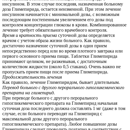
инсулином. В этом случае последняя, назначенная больному
доза Глимепирида, остается неизменной. При этом лечение
инсулином начинается с минимальной дозы, с возможным
последующим постепенным увеличением его дозы под
контролем концентрации глюкозы в крови. Комбинированное
лечение требует обязательного врачебного контроля.
Время и кратность приема
суточной дозы определяется
врачом с учетом образа жизни больного. Как правило,
достаточно назначение суточной дозы в один прием
непосредственно перед или во время плотного завтрака или
первого основного приема пищи. Таблетки Глимепирида
принимают целиком, не разжевывая, с достаточным
количеством жидкости (около 0,5 стакана). Очень важно не
пропускать прием пищи после приема Глимепирида.
Продолжительность лечения
Как правило, лечение Глимепиридом, бывает длительным.
Перевод больного с другого пероралъного гипогликемического
препарата на глимепирид.
При переводе больного с другого перорального
гипогликемического препарата на Глимепирид начальная
суточная доза последнего должна составлять 1 мг (даже в том
случае, если больного переводят на Глимепирид с
максимальной дозы другого перорального
гипогликемического препарата). Любое повышение дозы
Глимепирида следует проводить поэтапно в соответствии с