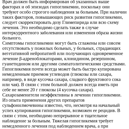
Врач должен быть информирован об указанных выше
факторах и об эпизодах гипогликемии, поскольку они
требуют особо строгого наблюдения за больным. При наличии
таких факторов, повышающих риск развития гипогликемии,
следует скорректировать дозу Глимепирида или всю схему
лечения. Это необходимо сделать также в случае
интеркуррентного заболевания или изменения образа жизни
больного.
Симптомы гипогликемии могут быть сглажены или совсем
отсутствовать у пожилых больных, у больных, страдающих
вегетативной нейропатией или получающих одновременное
лечение β-адреноблокаторами, клонидином, резерпином,
гуанетидином или другими симпатолитическими средствами.
Гипогликемия почти всегда может быть быстро купирована
немедленным приемом углеводов (глюкозы или сахара,
например, в виде кусочка сахара, сладкого фруктового сока
или чая). В связи с этим больной должен всегда иметь при
себе не менее 20 г глюкозы (4 кусочка сахара).
Сахарозаменители неэффективны в лечении гипогликемии.
Из опыта применения других препаратов
сульфонилмочевины известно, что, несмотря на начальный
успех купирования гипогликемии, возможен ее рецидив. В
связи с этим, необходимо непрерывное и тщательное
наблюдение за больным. Тяжелая гипогликемия требует
немедленного лечения под наблюдением врача, а при