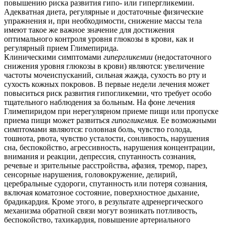
повышению риска развития гипо- или гипергликемии.
Адекватная диета, регулярные и достаточные физические
упражнения и, при необходимости, снижение массы тела
имеют такое же важное значение для достижения
оптимального контроля уровня глюкозы в крови, как и
регулярный прием Глимепирида.
Клиническими симптомами
гипергликемии
(недостаточного
снижения уровня глюкозы в крови) являются: увеличение
частоты мочеиспусканий, сильная жажда, сухость во рту и
сухость кожных покровов. В первые недели лечения может
повыситься риск развития гипогликемии, что требует особо
тщательного наблюдения за больным. На фоне лечения
Глимепиридом при нерегулярном приеме пищи или пропуске
приема пищи может развиться
гипогликемия.
Ее возможными
симптомами являются: головная боль, чувство голода,
тошнота, рвота, чувство усталости, сонливость, нарушения
сна, беспокойство, агрессивность, нарушения концентрации,
внимания и реакции, депрессия, спутанность сознания,
речевые и зрительные расстройства, афазия, тремор, парез,
сенсорные нарушения, головокружение, делирий,
церебральные судороги, спутанность или потеря сознания,
включая коматозное состояние, поверхностное дыхание,
брадикардия. Кроме этого, в результате адренергического
механизма обратной связи могут возникать потливость,
беспокойство, тахикардия, повышение артериального