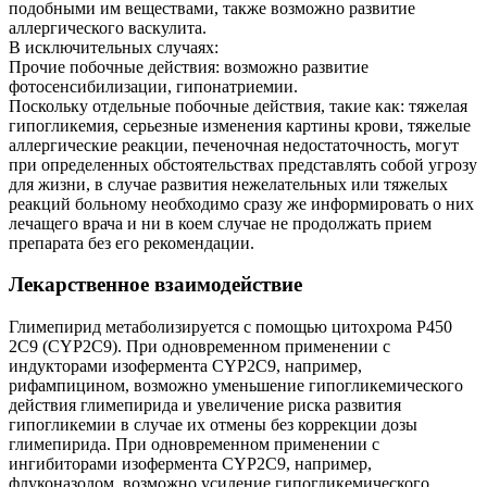
подобными им веществами, также возможно развитие
аллергического васкулита.
В исключительных случаях:
Прочие побочные действия: возможно развитие
фотосенсибилизации, гипонатриемии.
Поскольку отдельные побочные действия, такие как: тяжелая
гипогликемия, серьезные изменения картины крови, тяжелые
аллергические реакции, печеночная недостаточность, могут
при определенных обстоятельствах представлять собой угрозу
для жизни, в случае развития нежелательных или тяжелых
реакций больному необходимо сразу же информировать о них
лечащего врача и ни в коем случае не продолжать прием
препарата без его рекомендации.
Лекарственное взаимодействие
Глимепирид метаболизируется с по­мощью цитохрома Р450
2С9 (CYP2C9). При одновременном применении с
индукторами изофермента CYP2C9, например,
рифампицином, возможно уменьшение гипогликемического
действия глимепирида и увеличение риска развития
гипогликемии в случае их отмены без коррекции дозы
глимепирида. При одновременном при­менении с
ингибиторами изофермента CYP2C9, например,
флуконазолом, воз­можно усиление гипогликемического