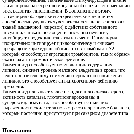
сульфонилмочевины. Наименьшее стимулирующее влияние
глимепирида на секрецию инсулина обеспечивает и меньший
риск развития гипогликемии. В дополнение к этому,
глимепирид обладает внепанкреатическим действием -
способностью улучшать чувствительность периферических
тканей (мышечной, жировой) к действию собственного
инсулина, снижать поглощение инсулина печенью;
ингибирует продукцию глюкозы в печени. Глимепирид
избирательно ингибирует циклооксигеназу и снижает
превращение арахидоновой кислоты в тромбоксан А2,
который способствует агрегации тромбоцитов, таким образом
оказывая антитромботическое действие.
Глимепирид способствует нормализации содержания
липидов, снижает уровень малового альдегида в крови, что
ведет к значительному снижению перикисного окисления
липидов, это способствует антиатерогенному действию
препарата.
Глимепирид повышает уровень эндогенного α-токоферола,
активность каталазы, глютатионпероксидазы и
супероксиддисмутазы, что способствует снижению
выраженности окислительного стресса в организме больного,
который постоянно присутствует при сахарном диабете типа
2.
Показания