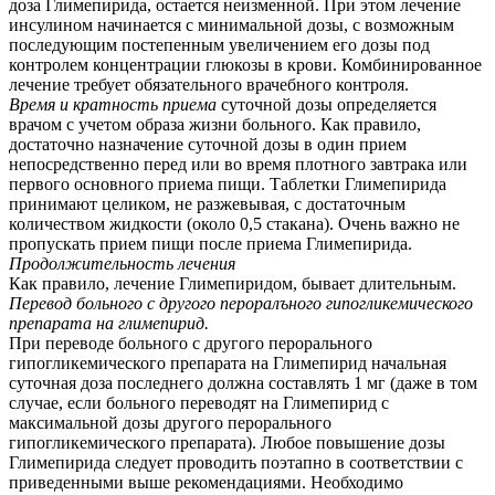
доза Глимепирида, остается неизменной. При этом лечение
инсулином начинается с минимальной дозы, с возможным
последующим постепенным увеличением его дозы под
контролем концентрации глюкозы в крови. Комбинированное
лечение требует обязательного врачебного контроля.
Время и кратность приема
суточной дозы определяется
врачом с учетом образа жизни больного. Как правило,
достаточно назначение суточной дозы в один прием
непосредственно перед или во время плотного завтрака или
первого основного приема пищи. Таблетки Глимепирида
принимают целиком, не разжевывая, с достаточным
количеством жидкости (около 0,5 стакана). Очень важно не
пропускать прием пищи после приема Глимепирида.
Продолжительность лечения
Как правило, лечение Глимепиридом, бывает длительным.
Перевод больного с другого пероралъного гипогликемического
препарата на глимепирид.
При переводе больного с другого перорального
гипогликемического препарата на Глимепирид начальная
суточная доза последнего должна составлять 1 мг (даже в том
случае, если больного переводят на Глимепирид с
максимальной дозы другого перорального
гипогликемического препарата). Любое повышение дозы
Глимепирида следует проводить поэтапно в соответствии с
приведенными выше рекомендациями. Необходимо