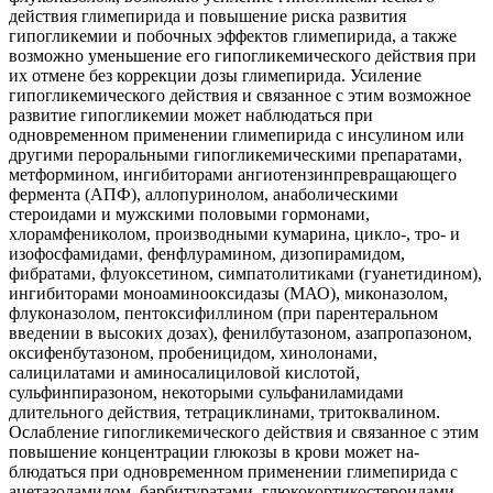
действия глимепирида и повышение рис­ка развития
гипогликемии и побочных эффектов глимепирида, а также
возможно уменьшение его гипогликемического действия при
их отмене без коррекции дозы глимепирида. Усиление
гипоглике­мического действия и связанное с этим возможное
развитие гипогликемии может наблюдаться при
одновременном приме­нении глимепирида с инсулином или
другими пероральными гипогликемическими препаратами,
метформином, инги­биторами ангиотензинпревращающего
фермента (АПФ), аллопуринолом, анабо­лическими
стероидами и мужскими по­ловыми гормонами,
хлорамфениколом, производными кумарина, цикло-, тро- и
изофосфамидами, фенфлурамином, дизопирамидом,
фибратами, флуоксетином, симпатолитиками (гуанетидином),
инги­биторами моноаминооксидазы (МАО), миконазолом,
флуконазолом, пентоксифиллином (при парентеральном
введении в высоких дозах), фенилбутазоном, азапропазоном,
оксифенбутазоном, пробеницидом, хинолонами,
салицилатами и аминосалициловой кислотой,
сульфинпиразоном, некоторыми сульфанилами­дами
длительного действия, тетрациклинами, тритоквалином.
Ослабление гипогликемического дейст­вия и связанное с этим
повышение кон­центрации глюкозы в крови может на­
блюдаться при одновременном примене­нии глимепирида с
ацетазоламидом, бар­битуратами, глюкокортикостероидами,