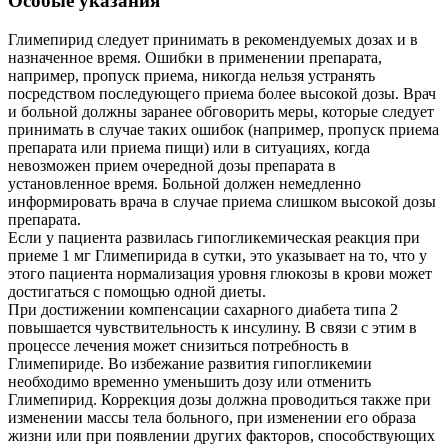
Особые указания
Глимепирид следует принимать в рекомендуемых дозах и в
назначенное время. Ошибки в применении препарата,
например, пропуск приема, никогда нельзя устранять
посредством последующего приема более высокой дозы. Врач
и больной должны заранее обговорить меры, которые следует
принимать в случае таких ошибок (например, пропуск приема
препарата или приема пищи) или в ситуациях, когда
невозможен прием очередной дозы препарата в
установленное время. Больной должен немедленно
информировать врача в случае приема слишком высокой дозы
препарата.
Если у пациента развилась гипогликемическая реакция при
приеме 1 мг Глимепирида в сутки, это указывает на то, что у
этого пациента нормализация уровня глюкозы в крови может
достигаться с помощью одной диеты.
При достижении компенсации сахарного диабета типа 2
повышается чувствительность к инсулину. В связи с этим в
процессе лечения может снизиться потребность в
Глимепириде. Во избежание развития гипогликемии
необходимо временно уменьшить дозу или отменить
Глимепирид. Коррекция дозы должна проводиться также при
изменении массы тела больного, при изменении его образа
жизни или при появлении других факторов, способствующих