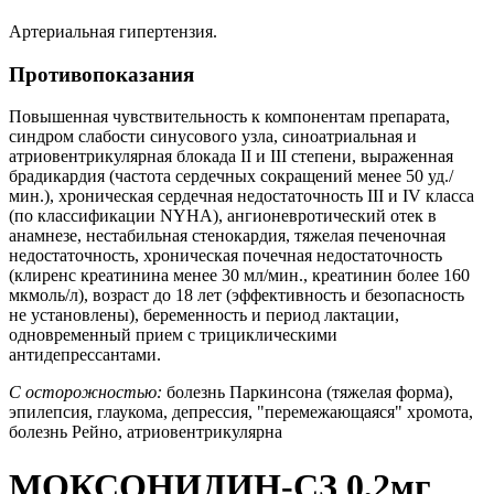
Артериальная гипертензия.
Противопоказания
Повышенная чувствительность к компонентам препарата,
синдром слабости синусового узла, синоатриальная и
атриовентрикулярная блокада II и III степени, выраженная
брадикардия (частота сердечных сокращений менее 50 уд./
мин.), хроническая сердечная недостаточность III и IV класса
(по классификации NYHA), ангионевротический отек в
анамнезе, нестабильная стенокардия, тяжелая печеночная
недостаточность, хроническая почечная недостаточность
(клиренс креатинина менее 30 мл/мин., креатинин более 160
мкмоль/л), возраст до 18 лет (эффективность и безопасность
не установлены), беременность и период лактации,
одновременный прием с трициклическими
антидепрессантами.
С осторожностью:
болезнь Паркинсона (тяжелая форма),
эпилепсия, глаукома, депрессия, "перемежающаяся" хромота,
болезнь Рейно, атриовентрикулярна
МОКСОНИДИН-СЗ 0,2мг