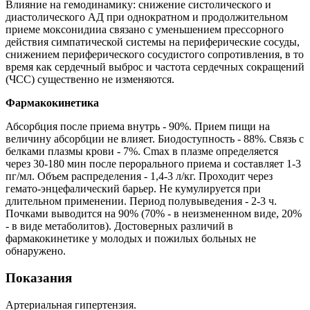
Влияние на гемодинамику: снижение систолического и
диастолического АД при однократном и продолжительном
приеме моксонидииа связано с уменьшением прессорного
действия симпатической системы на периферические сосуды,
снижением периферического сосудистого сопротивления, в то
время как сердечный выброс и частота сердечных сокращений
(ЧСС) существенно не изменяются.
Фармакокинетика
Абсорбция после приема внутрь - 90%. Прием пищи на
величину абсорбции не влияет. Биодоступность - 88%. Связь с
белками плазмы крови - 7%. Сmax в плазме определяется
через 30-180 мин после перорального приема и составляет 1-3
пг/мл. Объем распределения - 1,4-3 л/кг. Проходит через
гемато-энцефалический барьер. Не кумулируется при
длительном применении. Период полувыведения - 2-3 ч.
Почками выводится на 90% (70% - в неизмененном виде, 20%
- в виде метаболитов). Достоверных различий в
фармакокинетике у молодых и пожилых больных не
обнаружено.
Показания
Артериальная гипертензия.