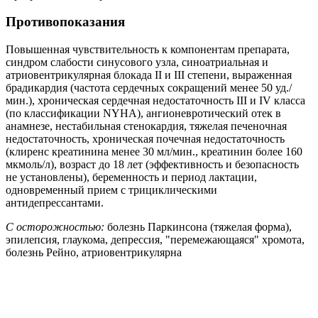
Противопоказания
Повышенная чувствительность к компонентам препарата,
синдром слабости синусового узла, синоатриальная и
атриовентрикулярная блокада II и III степени, выраженная
брадикардия (частота сердечных сокращений менее 50 уд./
мин.), хроническая сердечная недостаточность III и IV класса
(по классификации NYHA), ангионевротический отек в
анамнезе, нестабильная стенокардия, тяжелая печеночная
недостаточность, хроническая почечная недостаточность
(клиренс креатинина менее 30 мл/мин., креатинин более 160
мкмоль/л), возраст до 18 лет (эффективность и безопасность
не установлены), беременность и период лактации,
одновременный прием с трициклическими
антидепрессантами.
С осторожностью:
болезнь Паркинсона (тяжелая форма),
эпилепсия, глаукома, депрессия, "перемежающаяся" хромота,
болезнь Рейно, атриовентрикулярна