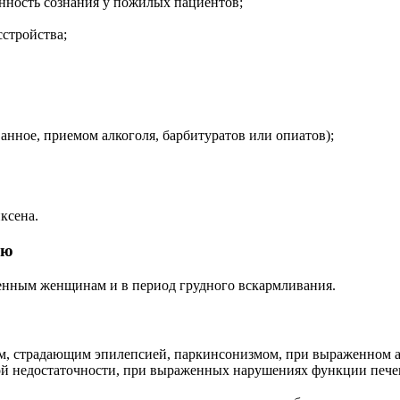
анность сознания у пожилых пациентов;
сстройства;
нное, приемом алкоголя, барбитуратов или опиатов);
ксена.
ью
менным женщинам и в период грудного вскармливания.
, страдающим эпилепсией, паркинсонизмом, при выраженном ате
ой недостаточности, при выраженных нарушениях функции печен