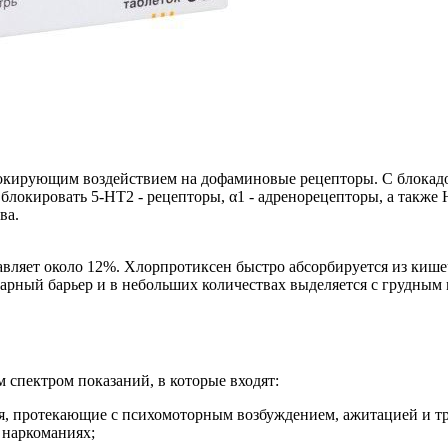
локирующим воздействием на дофаминовые рецепторы. С блокадо
локировать 5-НТ2 - рецепторы, α1 - адренорецепторы, а также 
ва.
ляет около 12%. Хлорпротиксен быстро абсорбируется из кишечн
нтарный барьер и в небольших количествах выделяется с грудны
спектром показаний, в которые входят:
я, протекающие с психомоторным возбуждением, ажитацией и тр
 наркоманиях;