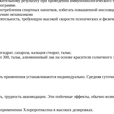
ительному результату при проведении иммунобиологического т
иограмме.
употребления спиртных напитков, избегать повышенной инсоляц
лению механизмами
еятельность, требующую высокой скорости психических и физич
идрат, сахароза, кальция стеарат, тальк;
л 300, тальк, алюминиевый лак на основе красителя солнечного з
ь применения устанавливаются индивидуально. Средняя суточная 
ть, трудность аккомодации. Эти побочные эффекты, обычно возни
и применении Хлорпротиксена в высоких дозировках.