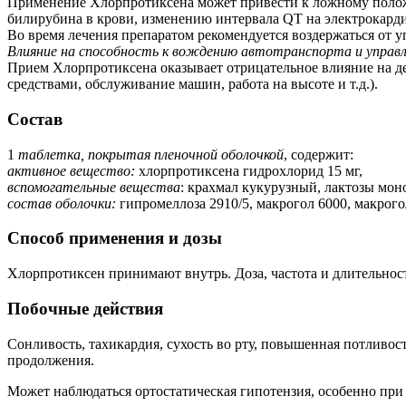
Применение Хлорпротиксена может привести к ложному полож
билирубина в крови, изменению интервала QT на электрокард
Во время лечения препаратом рекомендуется воздержаться от 
Влияние на способность к вождению автотранспорта и управ
Прием Хлорпротиксена оказывает отрицательное влияние на д
средствами, обслуживание машин, работа на высоте и т.д.).
Состав
1
таблетка, покрытая пленочной оболочкой
, содержит:
активное вещество:
хлорпротиксена гидрохлорид 15 мг,
вспомогательные вещества
: крахмал кукурузный, лактозы моног
состав оболочки
:
гипромеллоза 2910/5, макрогол 6000, макрого
Способ применения и дозы
Хлорпротиксен принимают внутрь. Доза, частота и длительност
Побочные действия
Сонливость, тахикардия, сухость во рту, повышенная потливос
продолжения.
Может наблюдаться ортостатическая гипотензия, особенно пр