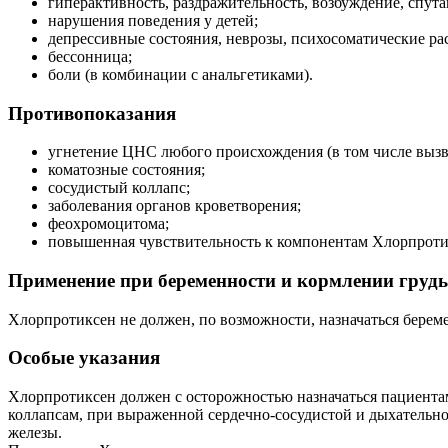
гиперактивность, раздражительность, возбуждение, спут
нарушения поведения у детей;
депрессивные состояния, неврозы, психосоматические ра
бессонница;
боли (в комбинации с анальгетиками).
Противопоказания
угнетение ЦНС любого происхождения (в том числе вызва
коматозные состояния;
сосудистый коллапс;
заболевания органов кроветворения;
феохромоцитома;
повышенная чувствительность к компонентам Хлорпроти
Применение при беременности и кормлении груд
Хлорпротиксен не должен, по возможности, назначаться бере
Особые указания
Хлорпротиксен должен с осторожностью назначаться пациентам
коллапсам, при выраженной сердечно-сосудистой и дыхательн
железы.