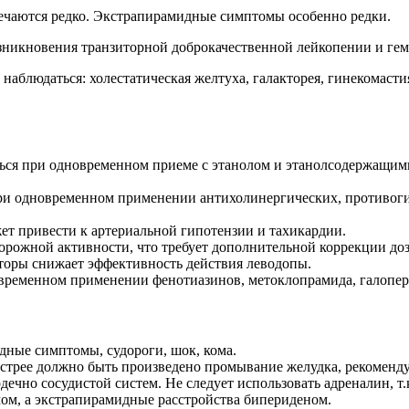
ечаются редко. Экстрапирамидные симптомы особенно редки.
никновения транзиторной доброкачественной лейкопении и гем
наблюдаться: холестатическая желтуха, галакторея, гинекомаст
ься при одновременном приеме с этанолом и этанолсодержащими
при одновременном применении антихолинергических, противог
т привести к артериальной гипотензии и тахикардии.
рожной активности, что требует дополнительной коррекции доз
торы снижает эффективность действия леводопы.
ременном применении фенотиазинов, метоклопрамида, галопери
дные симптомы, судороги, шок, кома.
стрее должно быть произведено промывание желудка, рекоменд
дечно сосудистой систем. Не следует использовать адреналин, 
ом, а экстрапирамидные расстройства бипериденом.