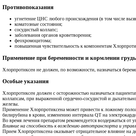
Противопоказания
угнетение ЦНС любого происхождения (в том числе вызва
коматозные состояния;
сосудистый коллапс;
заболевания органов кроветворения;
феохромоцитома;
повышенная чувствительность к компонентам Хлорпроти
Применение при беременности и кормлении груд
Хлорпротиксен не должен, по возможности, назначаться бере
Особые указания
Хлорпротиксен должен с осторожностью назначаться пациентам
коллапсам, при выраженной сердечно-сосудистой и дыхательн
железы.
Применение Хлорпротиксена может привести к ложному полож
билирубина в крови, изменению интервала QT на электрокард
Во время лечения препаратом рекомендуется воздержаться от 
Влияние на способность к вождению автотранспорта и управ
Прием Хлорпротиксена оказывает отрицательное влияние на д