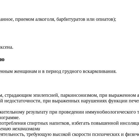
нное, приемом алкоголя, барбитуратов или опиатов);
ксена.
ью
менным женщинам и в период грудного вскармливания.
, страдающим эпилепсией, паркинсонизмом, при выраженном ате
ой недостаточности, при выраженных нарушениях функции печен
ительному результату при проведении иммунобиологического т
иограмме.
употребления спиртных напитков, избегать повышенной инсоляц
лению механизмами
еятельность, требующую высокой скорости психических и физич