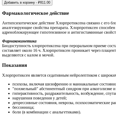
Добавить в корзину
- ₽
811.00
Фармакологическое действие
Антипсихотическое действие Хлорпротиксена связано с его б
аналгезирующие свойства препарата. Хлорпротиксен способен б
адреноблокирующее гипотензивное и антигистаминные свойст
Фармакокинетика
Биодоступность хлорпротиксена при пероральном приеме состав
составляет около 16 ч. Хлорпротиксен проникает через плаце
выделяются с калом и мочой.
Показания
Хлорпротиксен является седативным нейролептиком с широким 
психозы, включая шизофрению и маниакальные состояни
"похмельный" абстинентный синдром при алкоголизме и
гиперактивность, раздражительность, возбуждение, спут
нарушения поведения у детей;
депрессивные состояния, неврозы, психосоматические ра
бессонница;
боли (в комбинации с анальгетиками).