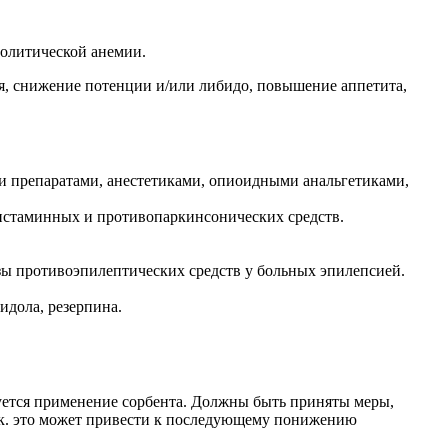
олитической анемии.
ия, снижение потенции и/или либидо, повышение аппетита,
 препаратами, анестетиками, опиоидными анальгетиками,
истаминных и противопаркинсонических средств.
ы противоэпилептических средств у больных эпилепсией.
дола, резерпина.
уется применение сорбента. Должны быть приняты меры,
т.к. это может привести к последующему понижению