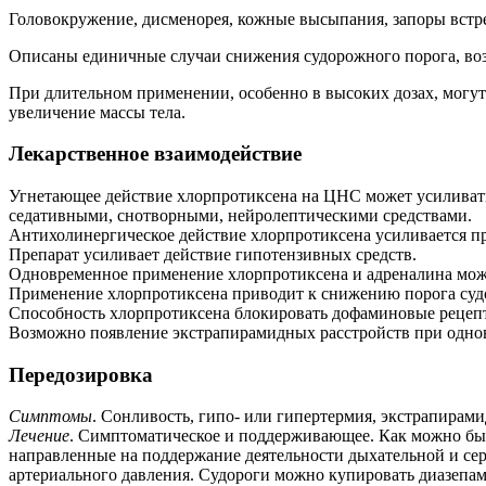
Головокружение, дисменорея, кожные высыпания, запоры встр
Описаны единичные случаи снижения судорожного порога, воз
При длительном применении, особенно в высоких дозах, могут 
увеличение массы тела.
Лекарственное взаимодействие
Угнетающее действие хлорпротиксена на ЦНС может усиливат
седативными, снотворными, нейролептическими средствами.
Антихолинергическое действие хлорпротиксена усиливается 
Препарат усиливает действие гипотензивных средств.
Одновременное применение хлорпротиксена и адреналина може
Применение хлорпротиксена приводит к снижению порога судо
Способность хлорпротиксена блокировать дофаминовые рецеп
Возможно появление экстрапирамидных расстройств при однов
Передозировка
Симптомы
. Сонливость, гипо- или гипертермия, экстрапирами
Лечение
. Симптоматическое и поддерживающее. Как можно бы
направленные на поддержание деятельности дыхательной и сер
артериального давления. Судороги можно купировать диазепам