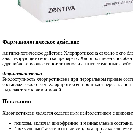
Фармакологическое действие
Антипсихотическое действие Хлорпротиксена связано с его б
аналгезирующие свойства препарата. Хлорпротиксен способен б
адреноблокирующее гипотензивное и антигистаминные свойст
Фармакокинетика
Биодоступность хлорпротиксена при пероральном приеме состав
составляет около 16 ч. Хлорпротиксен проникает через плаце
выделяются с калом и мочой.
Показания
Хлорпротиксен является седативным нейролептиком с широким 
психозы, включая шизофрению и маниакальные состояни
"похмельный" абстинентный синдром при алкоголизме и