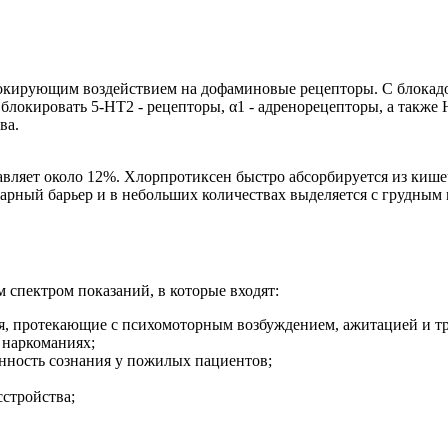
локирующим воздействием на дофаминовые рецепторы. С блокадо
локировать 5-НТ2 - рецепторы, α1 - адренорецепторы, а также 
ва.
ляет около 12%. Хлорпротиксен быстро абсорбируется из кишечн
нтарный барьер и в небольших количествах выделяется с грудны
спектром показаний, в которые входят:
я, протекающие с психомоторным возбуждением, ажитацией и тр
 наркоманиях;
анность сознания у пожилых пациентов;
сстройства;