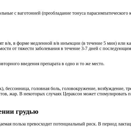
льные с ваготонией (преобладание тонуса парасимпатического к
в/в, в форме медленной в/в инъекции (в течение 5 мин) или кап
ости от тяжести заболевания в течение 3-7 дней с последующим 
овторного введения препарата в одно и то же место.
), бессонница, головная боль, головокружение, возбуждение, т
ов, жар. В некоторых случаях Цераксон может стимулировать п
ении грудью
аемая польза превосходит потенциальный риск. В период лакта