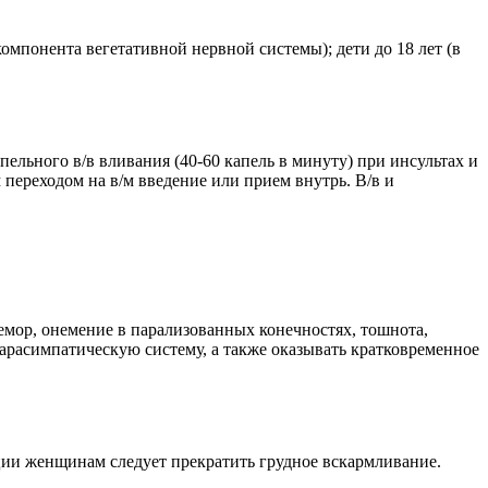
омпонента вегетативной нервной системы); дети до 18 лет (в
ельного в/в вливания (40-60 капель в минуту) при инсультах и
переходом на в/м введение или прием внутрь. В/в и
ремор, онемение в парализованных конечностях, тошнота,
арасимпатическую систему, а также оказывать кратковременное
ции женщинам следует прекратить грудное вскармливание.