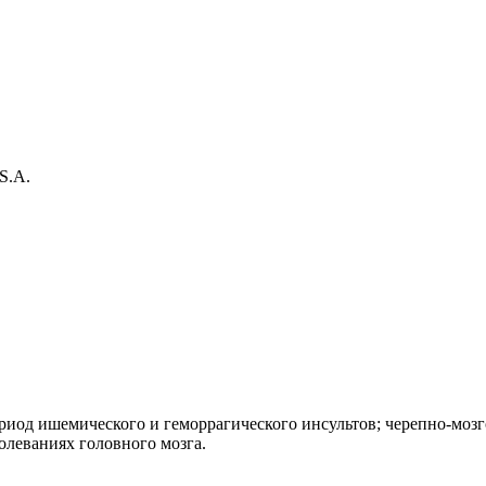
 S.A.
иод ишемического и геморрагического инсультов; черепно-мозг
олеваниях головного мозга.