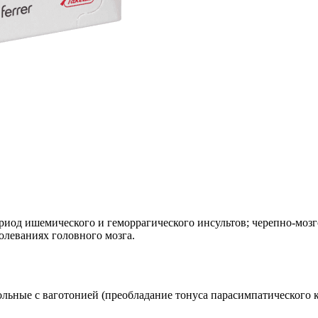
иод ишемического и геморрагического инсультов; черепно-мозг
олеваниях головного мозга.
льные с ваготонией (преобладание тонуса парасимпатического к