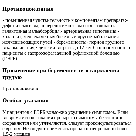
Противопоказания
• повышенная чувствительность к компонентам препарата;•
дефицит лактазы, непереносимость лактозы, глюкозо-
галактозная мальабсорбция;• артериальная гипотензия;•
холангит, желчекаменная болезнь и другие заболевания
желчевыводящих путей;• беременность;• период грудного
вскармливания;• детский возраст до 12 лет.С осторожностью:
пациенты с гастроэзофагеальной рефлюксной болезнью
(ГЭРБ).
Применение при беременности и кормлении
грудью
Противопоказано
Особые указания
У пациентов с ГЭРБ возможно ухудшение симптомов. Если
во время использования препарата симптомы бессонницы
сохраняются или утяжеляются, следует проконсультироваться
с врачом. Не следует применять препарат непрерывно более
1,5-2 месяцев.