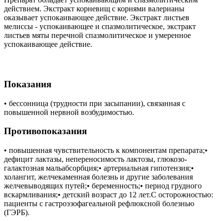
действием. Экстракт корневищ с корнями валерианы
оказывает успокаивающее действие. Экстракт листьев
мелиссы - успокаивающее и спазмолитическое, экстракт
листьев мяты перечной спазмолитическое и умеренное
успокаивающее действие.
Показания
• бессонница (трудности при засыпании), связанная с
повышенной нервной возбудимостью.
Противопоказания
• повышенная чувствительность к компонентам препарата;•
дефицит лактазы, непереносимость лактозы, глюкозо-
галактозная мальабсорбция;• артериальная гипотензия;•
холангит, желчекаменная болезнь и другие заболевания
желчевыводящих путей;• беременность;• период грудного
вскармливания;• детский возраст до 12 лет.С осторожностью:
пациенты с гастроэзофагеальной рефлюксной болезнью
(ГЭРБ).