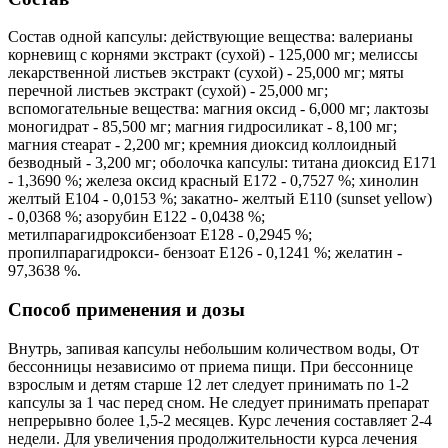
Состав одной капсулы: действующие вещества: валерианы
корневищ с корнями экстракт (cухой) - 125,000 мг; мелиссы
лекарственной листьев экстракт (сухой) - 25,000 мг; мяты
перечной листьев экстракт (сухой) - 25,000 мг;
вспомогательные вещества: магния оксид - 6,000 мг; лактозы
моногидрат - 85,500 мг; магния гидросиликат - 8,100 мг;
магния стеарат - 2,200 мг; кремния диоксид коллоидный
безводный - 3,200 мг; оболочка капсулы: титана диоксид Е171
- 1,3690 %; железа оксид красный Е172 - 0,7527 %; хинолин
желтый Е104 - 0,0153 %; закатно- желтый Е110 (sunset yellow)
- 0,0368 %; азорубин Е122 - 0,0438 %;
метилпарагидроксибензоат Е128 - 0,2945 %;
пропилпарагидрокси- бензоат Е126 - 0,1241 %; желатин -
97,3638 %.
Способ применения и дозы
Внутрь, запивая капсулы небольшим количеством воды, От
бессонницы независимо от приема пищи. При бессоннице
взрослым и детям старше 12 лет следует принимать по 1-2
капсулы за 1 час перед сном. Не следует принимать препарат
непрерывно более 1,5-2 месяцев. Курс лечения составляет 2-4
недели. Для увеличения продолжительности курса лечения