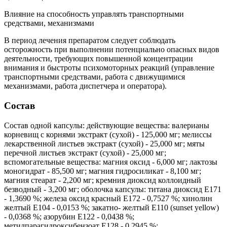
Влияние на способность управлять транспортными
средствами, механизмами
В период лечения препаратом следует соблюдать
осторожность при выполнении потенциально опасных видов
деятельности, требующих повышенной концентрации
внимания и быстроты психомоторных реакций (управление
транспортными средствами, работа с движущимися
механизмами, работа диспетчера и оператора).
Состав
Состав одной капсулы: действующие вещества: валерианы
корневищ с корнями экстракт (cухой) - 125,000 мг; мелиссы
лекарственной листьев экстракт (сухой) - 25,000 мг; мяты
перечной листьев экстракт (сухой) - 25,000 мг;
вспомогательные вещества: магния оксид - 6,000 мг; лактозы
моногидрат - 85,500 мг; магния гидросиликат - 8,100 мг;
магния стеарат - 2,200 мг; кремния диоксид коллоидный
безводный - 3,200 мг; оболочка капсулы: титана диоксид Е171
- 1,3690 %; железа оксид красный Е172 - 0,7527 %; хинолин
желтый Е104 - 0,0153 %; закатно- желтый Е110 (sunset yellow)
- 0,0368 %; азорубин Е122 - 0,0438 %;
метилпарагидроксибензоат Е128 - 0,2945 %;