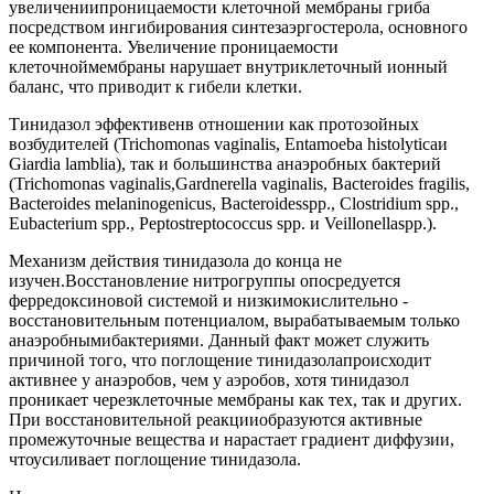
увеличениипроницаемости клеточной мембраны гриба
посредством ингибирования синтезаэргостерола, основного
ее компонента. Увеличение проницаемости
клеточноймембраны нарушает внутриклеточный ионный
баланс, что приводит к гибели клетки.
Тинидазол эффективенв отношении как протозойных
возбудителей (Trichomonas vaginalis, Entamoeba histolyticaи
Giardia lamblia), так и большинства анаэробных бактерий
(Trichomonas vaginalis,Gardnerella vaginalis, Bacteroides fragilis,
Bacteroides melaninogenicus, Bacteroidesspp., Clostridium spp.,
Eubacterium spp., Peptostreptococcus spp. и Veillonellaspp.).
Механизм действия тинидазола до конца не
изучен.Восстановление нитрогруппы опосредуется
ферредоксиновой системой и низкимокислительно -
восстановительным потенциалом, вырабатываемым только
анаэробнымибактериями. Данный факт может служить
причиной того, что поглощение тинидазолапроисходит
активнее у анаэробов, чем у аэробов, хотя тинидазол
проникает черезклеточные мембраны как тех, так и других.
При восстановительной реакцииобразуются активные
промежуточные вещества и нарастает градиент диффузии,
чтоусиливает поглощение тинидазола.