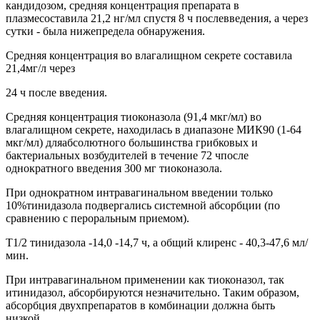
кандидозом, средняя концентрация препарата в
плазмесоставила 21,2 нг/мл спустя 8 ч послевведения, а через
сутки - была нижепредела обнаружения.
Средняя концентрация во влагалищном секрете составила
21,4мг/л через
24 ч после введения.
Средняя концентрация тиоконазола (91,4 мкг/мл) во
влагалищном секрете, находилась в диапазоне МИК90 (1-64
мкг/мл) дляабсолютного большинства грибковых и
бактериальных возбудителей в течение 72 чпосле
однократного введения 300 мг тиоконазола.
При однократном интравагинальном введении только
10%тинидазола подвергались системной абсорбции (по
сравнению с пероральным приемом).
Т1/2 тинидазола -14,0 -14,7 ч, а общий клиренс - 40,3-47,6 мл/
мин.
При интравагинальном применении как тиоконазол, так
итинидазол, абсорбируются незначительно. Таким образом,
абсорбция двухпрепаратов в комбинации должна быть
низкой.