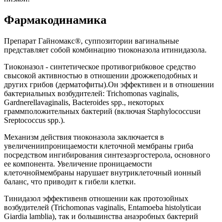
Фармакодинамика
Препарат Гайномакс®, суппозитории вагинальные
представляет собой комбинацию тиоконазола итинидазола.
Тиоконазол - синтетическое противогрибковое средство
свысокой активностью в отношении дрожжеподобных и
других грибов (дерматофиты).Он эффективен и в отношении
бактериальных возбудителей: Trichomonas vaginalis,
Gardnerellavaginalis, Bacteroides spp., некоторых
граммположительных бактерий (включая Staphylococcusи
Sreptococcus spp.).
Механизм действия тиоконазола заключается в
увеличениипроницаемости клеточной мембраны гриба
посредством ингибирования синтезаэргостерола, основного
ее компонента. Увеличение проницаемости
клеточноймембраны нарушает внутриклеточный ионный
баланс, что приводит к гибели клетки.
Тинидазол эффективенв отношении как протозойных
возбудителей (Trichomonas vaginalis, Entamoeba histolyticaи
Giardia lamblia), так и большинства анаэробных бактерий