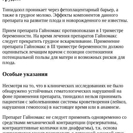
Тинидазол проникает через фетоплацентарный барьер, а
также в грудное молоко. Эффекты компонентов данного
препарата на развитие плода и новорожденного не известны.
Прием препарата Гайномакс противопоказан в I триместре
беременности. На время лечения препаратов Гайномакс
следует прекратить грудное вскармливание. Применение
препарата Гайномакс в III триместре беременности должно
оцениваться лечащим врачом с позиции соотношения
потенциальной пользы для матери и возможных рисков для
плода.
Особые указания
Несмотря на то, что в клинических исследованиях не было
обнаружено устойчивых гематологических нарушений на
фоне применения препарата, тинидазол нельзя принимать
пациентам с заболеваниями системы кроветворения (лейкоз,
нарушения гемопоэза) в настоящее время или в анамнезе.
Препарат Гайномакс не следует применять одновременно со
средствами механической контрацепции (презервативы,
контрацептивные колпачки или диафрагмы), т.к. основа