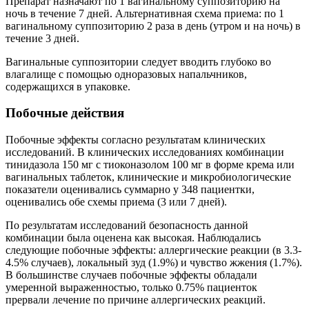
Препарат назначают по 1 вагинальному суппозиторию на
ночь в течение 7 дней. Альтернативная схема приема: по 1
вагинальному суппозиторию 2 раза в день (утром и на ночь) в
течение 3 дней.
Вагинальные суппозитории следует вводить глубоко во
влагалище с помощью одноразовых напальчников,
содержащихся в упаковке.
Побочные действия
Побочные эффекты согласно результатам клинических
исследований. В клинических исследованиях комбинации
тинидазола 150 мг с тиоконазолом 100 мг в форме крема или
вагинальных таблеток, клинические и микробиологические
показатели оценивались суммарно у 348 пациентки,
оценивались обе схемы приема (3 или 7 дней).
По результатам исследований безопасность данной
комбинации была оценена как высокая. Наблюдались
следующие побочные эффекты: аллергические реакции (в 3.3-
4.5% случаев), локальный зуд (1.9%) и чувство жжения (1.7%).
В большинстве случаев побочные эффекты обладали
умеренной выраженностью, только 0.75% пациенток
прервали лечение по причине аллергических реакций.