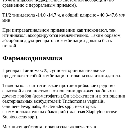
сравнению с пероральным приемом).
Т1/2 тинидазола -14,0 -14,7 ч, а общий клиренс - 40,3-47,6 мл/
мин.
При интравагинальном применении как тиоконазол, так
итинидазол, абсорбируются незначительно. Таким образом,
абсорбция двухпрепаратов в комбинации должна быть
низкой.
Фармакодинамика
Препарат Гайномакс®, суппозитории вагинальные
представляет собой комбинацию тиоконазола итинидазола.
Тиоконазол - синтетическое противогрибковое средство
свысокой активностью в отношении дрожжеподобных и
других грибов (дерматофиты).Он эффективен и в отношении
бактериальных возбудителей: Trichomonas vaginalis,
Gardnerellavaginalis, Bacteroides spp., некоторых
граммположительных бактерий (включая Staphylococcusи
Sreptococcus spp.).
Механизм действия тиоконазола заключается в