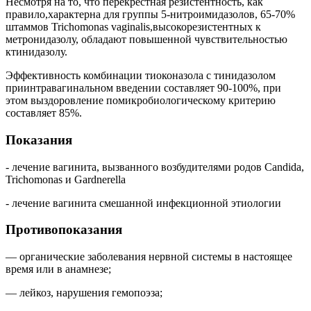
Несмотря на то, что перекрестная резистентность, как
правило,характерна для группы 5-нитроимидазолов, 65-70%
штаммов Trichomonas vaginalis,высокорезистентных к
метронидазолу, обладают повышенной чувствительностью
ктинидазолу.
Эффективность комбинации тиоконазола с тинидазолом
приинтравагинальном введении составляет 90-100%, при
этом выздоровление помикробиологическому критерию
составляет 85%.
Показания
- лечение вагинита, вызванного возбудителями родов Candida,
Trichomonas и Gardnerella
- лечение вагинита смешанной инфекционной этиологии
Противопоказания
— органические заболевания нервной системы в настоящее
время или в анамнезе;
— лейкоз, нарушения гемопоэза;