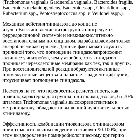
(Trichomonas vaginalis,Gardnerella vaginalis, Bacteroides fragilis,
Bacteroides melaninogenicus, Bacteroidesspp., Clostridium spp.,
Eubacterium spp., Peptostreptococcus spp. и Veillonellaspp.).
Механизм действия тинидазола до конца не
изучен.Восстановление нитрогруппы опосредуется
ферредоксиновой системой и низкимокислительно -
восстановительным потенциалом, вырабатываемым только
анаэробнымибактериями. Данный факт может служить
причиной того, что поглощение тинидазолапроисходит
активнее у анаэробов, чем у аэробов, хотя тинидазол
проникает черезклеточные мембраны как тех, так и других.
При восстановительной реакцииобразуются активные
промежуточные вещества и нарастает градиент диффузии,
чтоусиливает поглощение тинидазола.
Несмотря на то, что перекрестная резистентность, как
правило,характерна для группы 5-нитроимидазолов, 65-70%
штаммов Trichomonas vaginalis,высокорезистентных к
метронидазолу, обладают повышенной чувствительностью
ктинидазолу.
Эффективность комбинации тиоконазола с тинидазолом
приинтравагинальном введении составляет 90-100%, при
этом выздоровление помикробиологическому критерию