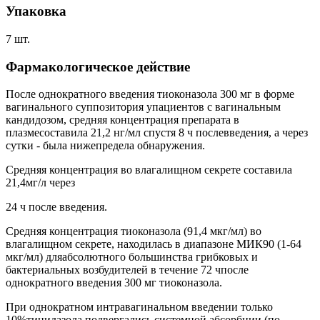
Упаковка
7 шт.
Фармакологическое действие
После однократного введения тиоконазола 300 мг в форме
вагинального суппозитория упациентов с вагинальным
кандидозом, средняя концентрация препарата в
плазмесоставила 21,2 нг/мл спустя 8 ч послевведения, а через
сутки - была нижепредела обнаружения.
Средняя концентрация во влагалищном секрете составила
21,4мг/л через
24 ч после введения.
Средняя концентрация тиоконазола (91,4 мкг/мл) во
влагалищном секрете, находилась в диапазоне МИК90 (1-64
мкг/мл) дляабсолютного большинства грибковых и
бактериальных возбудителей в течение 72 чпосле
однократного введения 300 мг тиоконазола.
При однократном интравагинальном введении только
10%тинидазола подвергались системной абсорбции (по