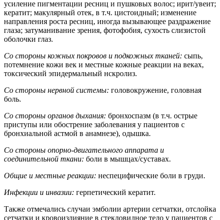
усиление пигментации ресниц и пушковых волос; ирит/увеит;
кератит; макулярный отек, в т.ч. цистоидный; изменение
направления роста ресниц, иногда вызывающее раздражение
глаза; затуманивание зрения, фотофобия, сухость слизистой
оболочки глаз.
Со стороны кожных покровов и подкожных тканей:
сыпь,
потемнение кожи век и местные кожные реакции на веках,
токсический эпидермальный нскролиз.
Со стороны нервной системы:
головокружение, головная
боль.
Со стороны органов дыхания:
бронхоспазм (в т.ч. острые
приступы или обострение заболевания у пациентов с
бронхиальной астмой в анамнезе), одышка.
Со стороны опорно-двигательного аппарата и
соединительной ткани:
боли в мышцах/суставах.
Общие и местные реакции:
неспецифические боли в груди.
Инфекции и инвазии:
герпетический кератит.
Также отмечались случаи эмболии артерии сетчатки, отслойка
сетчатки и кровоизлияние в стекловидное тело у пациентов с