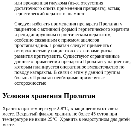
или врожденная глаукома (из-за отсутствия
достаточного опыта применения препарата); астма;
герпетический кератит в анамнезе.
Следует избегать применения препарата Пролатан у
пациентов с активной формой герпетического кератита
и рецидивирующим герпетическим кератитом,
особенно связанным с приемом аналогов
простагландина. Пролатан следует применять с
осторожностью у пациентов с факторами риска
развития ирита/увеита. Существуют ограниченные
данные о применении препарата Пролатан у пациентов,
которым планируется оперативное вмешательство по
поводу катаракты. B связи с этим у данной группы
больных Пролатан необходимо применять с
осторожностью.
Условия хранения Пролатан
Хранить при температуре 2-8°С, в защищенном от света
месте. Вскрытый флакон хранить не более 45 суток при
температуре не выше 25°С. Хранить в недоступном для детей
месте.