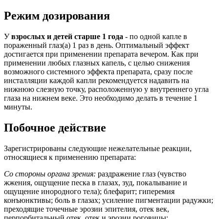
Режим дозирования
У
взрослых и детей старше 1 года
- по одной капле в
пораженный глаз(а) 1 раз в день. Оптимальный эффект
достигается при применении препарата вечером. Как при
применении любых глазных капель, с целью снижения
возможного системного эффекта препарата, сразу после
инсталляции каждой капли рекомендуется надавить на
нижнюю слезную точку, расположенную у внутреннего угла
глаза на нижнем веке. Это необходимо делать в течение 1
минуты.
Побочное действие
Зарегистрированы следующие нежелательные реакции,
относящиеся к применению препарата:
Со стороны органа зрения:
раздражение глаз (чувство
жжения, ощущение песка в глазах, зуд, покалывание и
ощущение инородного тела); блефарит; гиперемия
конъюнктивы; боль в глазах; усиление пигментации радужки;
преходящие точечные эрозии эпителия, отек век,
перпорбитальный отек, отек и эрозии роговицы;