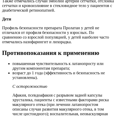
Также отмечались случаи эмболии артерии сетчатки, отслойка
сетчатки и кровоизлияние в стекловидное тело у пациентов с
диабетической ретинопатией.
Дети
Профиль безопасности препарата Пролатан у детей не
отличался от профиля безопасности у взрослых. По
сравнению со взрослой популяцией, у детей наиболее часто
отмечались назофарингит и лихорадка.
Противопоказания к применению
повышенная чувствительность к латанопросту или
другим компонентам препарата;
возраст до 1 года (эффективность и безопасность не
установлены).
С осторожностью
Афакия, псевдоафакия с разрывом задней капсулы
хрусталика, пациенты с известными факторами риска
макулярного отека (при лечении латанопростом
описаны случаи развития макулярного отека, в том
числе цистоидного); воспалительная, неоваскулярная