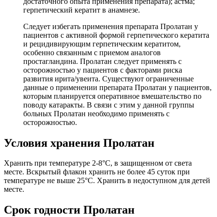
достаточного опыта применения препарата); астма;
герпетический кератит в анамнезе.
Следует избегать применения препарата Пролатан у
пациентов с активной формой герпетического кератита
и рецидивирующим герпетическим кератитом,
особенно связанным с приемом аналогов
простагландина. Пролатан следует применять с
осторожностью у пациентов с факторами риска
развития ирита/увеита. Существуют ограниченные
данные о применении препарата Пролатан у пациентов,
которым планируется оперативное вмешательство по
поводу катаракты. B связи с этим у данной группы
больных Пролатан необходимо применять с
осторожностью.
Условия хранения Пролатан
Хранить при температуре 2-8°С, в защищенном от света
месте. Вскрытый флакон хранить не более 45 суток при
температуре не выше 25°С. Хранить в недоступном для детей
месте.
Срок годности Пролатан