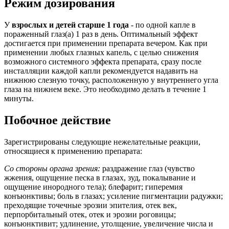
Режим дозирования
У
взрослых и детей старше 1 года
- по одной капле в
пораженный глаз(а) 1 раз в день. Оптимальный эффект
достигается при применении препарата вечером. Как при
применении любых глазных капель, с целью снижения
возможного системного эффекта препарата, сразу после
инсталляции каждой капли рекомендуется надавить на
нижнюю слезную точку, расположенную у внутреннего угла
глаза на нижнем веке. Это необходимо делать в течение 1
минуты.
Побочное действие
Зарегистрированы следующие нежелательные реакции,
относящиеся к применению препарата:
Со стороны органа зрения:
раздражение глаз (чувство
жжения, ощущение песка в глазах, зуд, покалывание и
ощущение инородного тела); блефарит; гиперемия
конъюнктивы; боль в глазах; усиление пигментации радужки;
преходящие точечные эрозии эпителия, отек век,
перпорбитальный отек, отек и эрозии роговицы;
конъюнктивит; удлинение, утолщение, увеличение числа и