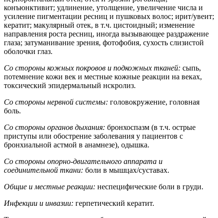
конъюнктивит; удлинение, утолщение, увеличение числа и
усиление пигментации ресниц и пушковых волос; ирит/увеит;
кератит; макулярный отек, в т.ч. цистоидный; изменение
направления роста ресниц, иногда вызывающее раздражение
глаза; затуманивание зрения, фотофобия, сухость слизистой
оболочки глаз.
Со стороны кожных покровов и подкожных тканей:
сыпь,
потемнение кожи век и местные кожные реакции на веках,
токсический эпидермальный нскролиз.
Со стороны нервной системы:
головокружение, головная
боль.
Со стороны органов дыхания:
бронхоспазм (в т.ч. острые
приступы или обострение заболевания у пациентов с
бронхиальной астмой в анамнезе), одышка.
Со стороны опорно-двигательного аппарата и
соединительной ткани:
боли в мышцах/суставах.
Общие и местные реакции:
неспецифические боли в груди.
Инфекции и инвазии:
герпетический кератит.