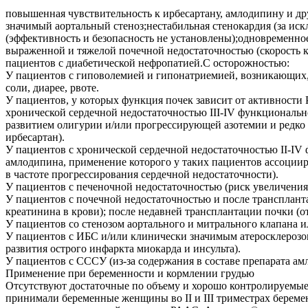
повышенная чувствительность к ирбесартану, амлодипину и д
значимый аортальный стеноз;нестабильная стенокардия (за ис
(эффективность и безопасность не установлены);одновременно
выраженной и тяжелой почечной недостаточностью (скорость 
пациентов с диабетической нефропатией.С осторожностью:
У пациентов с гиповолемией и гипонатриемией, возникающих,
соли, диарее, рвоте.
У пациентов, у которых функция почек зависит от активности 
хронической сердечной недостаточностью III-IV функциональ
развитием олигурии и/или прогрессирующей азотемии и редко -
ирбесартан).
У пациентов с хронической сердечной недостаточностью II-IV
амлодипина, применение которого у таких пациентов ассоциир
в частоте прогрессирования сердечной недостаточности).
У пациентов с печеночной недостаточностью (риск увеличения
У пациентов с почечной недостаточностью и после транспланта
креатинина в крови); после недавней трансплантации почки (о
У пациентов со стенозом аортального и митрального клапана
У пациентов с ИБС и/или клинически значимым атеросклерозом
развития острого инфаркта миокарда и инсульта).
У пациентов с СССУ (из-за содержания в составе препарата ам
Применение при беременности и кормлении грудью
Отсутствуют достаточные по объему и хорошо контролируемы
принимали беременные женщины во II и III триместрах береме