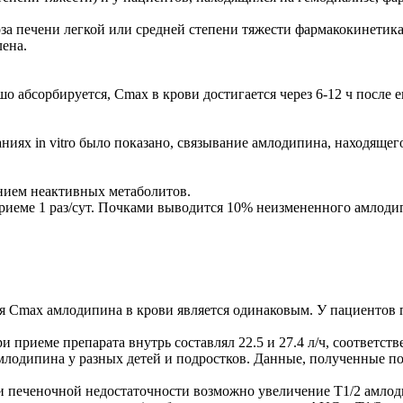
а печени легкой или средней степени тяжести фармакокинетика 
лена.
о абсорбируется, Cmax в крови достигается через 6-12 ч после 
ниях in vitro было показано, связывание амлодипина, находящег
нием неактивных метаболитов.
приеме 1 раз/сут. Почками выводится 10% неизмененного амлоди
ия Cmax амлодипина в крови является одинаковым. У пациентов
 приеме препарата внутрь составлял 22.5 и 27.4 л/ч, соответствен
лодипина у разных детей и подростков. Данные, полученные по
и печеночной недостаточности возможно увеличение T1/2 амлод