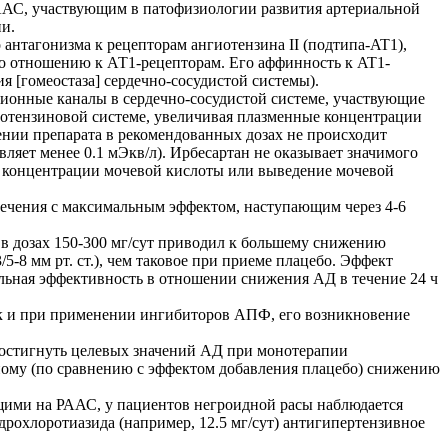
ААС, участвующим в патофизиологии развития артериальной
ии.
антагонизма к рецепторам ангиотензина II (подтипа-AT1),
по отношению к АТ1-рецепторам. Его аффинность к AT1-
я [гомеостаза] сердечно-сосудистой системы).
 ионные каналы в сердечно-сосудистой системе, участвующие
гиотензиновой системе, увеличивая плазменные концентрации
ении препарата в рекомендованных дозах не происходит
ляет менее 0.1 мЭкв/л). Ирбесартан не оказывает значимого
е концентрации мочевой кислоты или выведение мочевой
лечения с максимальным эффектом, наступающим через 4-6
в дозах 150-300 мг/сут приводил к большему снижению
5-8 мм рт. ст.), чем таковое при приеме плацебо. Эффект
льная эффективность в отношении снижения АД в течение 24 ч
как и при применении ингибиторов АПФ, его возникновение
 достигнуть целевых значений АД при монотерапии
ьному (по сравнению с эффектом добавления плацебо) снижению
ющими на РААС, у пациентов негроидной расы наблюдается
рохлоротиазида (например, 12.5 мг/сут) антигипертензивное