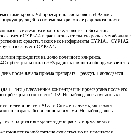
ментами крови. Vd ирбесартана составляет 53-93 л/кг.
5% циркулирующей в системном кровотоке радиоактивности.
ящимся в системном кровотоке, является ирбесартана
изофермент CYP3A4 играет незначительную роль в метаболизме
карственных средств, таких как изоферменты CYP1A1, CYP1A2,
ирует изофермент CYP3A4.
5 мл/мин приходится на долю почечного клиренса.
 14С ирбесартана около 20% радиоактивности обнаруживается в
день после начала приема препарата 1 раз/сут. Наблюдается
 (на 11-44%) плазменные концентрации ирбесартана после его
 ирбесартана или в его T1/2. Не наблюдалось связанных с
цией почек и печени AUC и Cmax в плазме крови были
пожилого возраста были сопоставимыми. Не наблюдалось
, чем у пациентов европеоидной расы с нормальными
рмакокинетика ирбесартана существенно не изменяется.