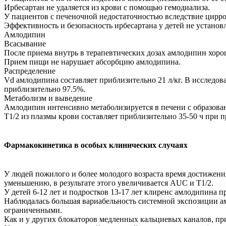
Ирбесартан не удаляется из крови с помощью гемодиализа.
У пациентов с печеночной недостаточностью вследствие цирроз
Эффективность и безопасность ирбесартана у детей не установ
Амлодипин
Всасывание
После приема внутрь в терапевтических дозах амлодипин хорош
Прием пищи не нарушает абсорбцию амлодипина.
Распределение
Vd амлодипина составляет приблизительно 21 л/кг. В исследова
приблизительно 97.5%.
Метаболизм и выведение
Амлодипин интенсивно метаболизируется в печени с образова
T1/2 из плазмы крови составляет приблизительно 35-50 ч при 
Фармакокинетика в особых клинических случаях
У людей пожилого и более молодого возраста время достижен
уменьшению, в результате этого увеличивается AUC и T1/2.
У детей 6-12 лет и подростков 13-17 лет клиренс амлодипина при
Наблюдалась большая вариабельность системной экспозиции ам
ограниченными.
Как и у других блокаторов медленных кальциевых каналов, пр