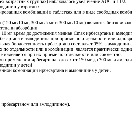
сех возрастных группах) наблюдалось увеличение AUC и T1/2.
лодипин у взрослых
рованных комбинаций в таблетках или в виде свободных комби
150 мг/10 мг, 300 мг/5 мг и 300 мг/10 мг) являются биоэквивал
 степени абсорбции.
 10 мг время до достижения медиан Cmax ирбесартана и амлодипи
бесартана и амлодипина при приеме по отдельности или одноврем
льная биодоступность ирбесартана составляет 95%, а амлодипина
 по отдельности или в комбинации, является практически одинак
е изменяется при их приеме по отдельности или совместно.
применении ирбесартана в дозах от 150 мг до 300 мг и амлодипи
одипин у детей
нной комбинации ирбесартана и амлодипина у детей.
 ирбесартаном или амлодипином).