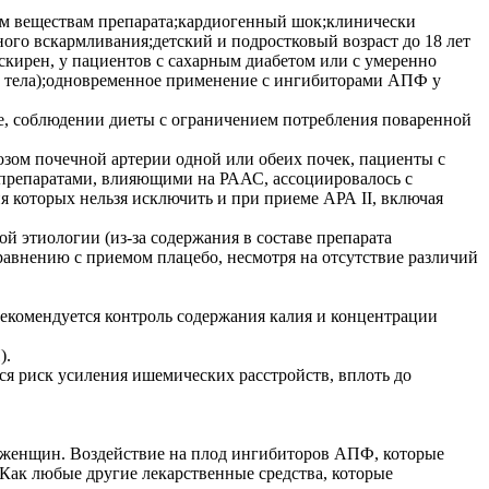
ым веществам препарата;кардиогенный шок;клинически
ого вскармливания;детский и подростковый возраст до 18 лет
кирен, у пациентов с сахарным диабетом или с умеренно
и тела);одновременное применение с ингибиторами АПФ у
е, соблюдении диеты с ограничением потребления поваренной
озом почечной артерии одной или обеих почек, пациенты с
 препаратами, влияющими на РААС, ассоциировалось с
я которых нельзя исключить и при приеме АРА II, включая
 этиологии (из-за содержания в составе препарата
равнению с приемом плацебо, несмотря на отсутствие различий
 рекомендуется контроль содержания калия и концентрации
).
я риск усиления ишемических расстройств, вплоть до
 женщин. Воздействие на плод ингибиторов АПФ, которые
Как любые другие лекарственные средства, которые