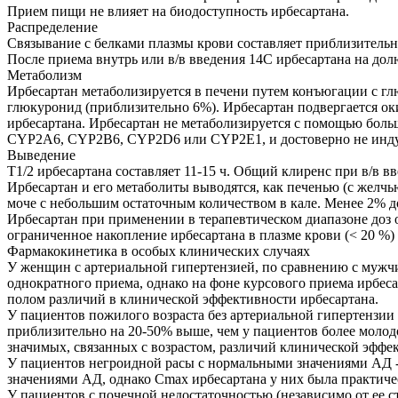
Прием пищи не влияет на биодоступность ирбесартана.
Распределение
Связывание с белками плазмы крови составляет приблизительно
После приема внутрь или в/в введения 14С ирбесартана на до
Метаболизм
Ирбесартан метаболизируется в печени путем конъюгации с гл
глюкуронид (приблизительно 6%). Ирбесартан подвергается о
ирбесартана. Ирбесартан не метаболизируется с помощью бол
CYP2A6, CYP2B6, CYP2D6 или CYP2E1, и достоверно не индуц
Выведение
T1/2 ирбесартана составляет 11-15 ч. Общий клиренс при в/в в
Ирбесартан и его метаболиты выводятся, как печенью (с желчь
моче с небольшим остаточным количеством в кале. Менее 2% д
Ирбесартан при применении в терапевтическом диапазоне доз о
ограниченное накопление ирбесартана в плазме крови (< 20 %) 
Фармакокинетика в особых клинических случаях
У женщин с артериальной гипертензией, по сравнению с мужчи
однократного приема, однако на фоне курсового приема ирбеса
полом различий в клинической эффективности ирбесартана.
У пациентов пожилого возраста без артериальной гипертензии
приблизительно на 20-50% выше, чем у пациентов более молодо
значимых, связанных с возрастом, различий клинической эффе
У пациентов негроидной расы с нормальными значениями АД -
значениями АД, однако Cmax ирбесартана у них была практиче
У пациентов с почечной недостаточностью (независимо от ее с