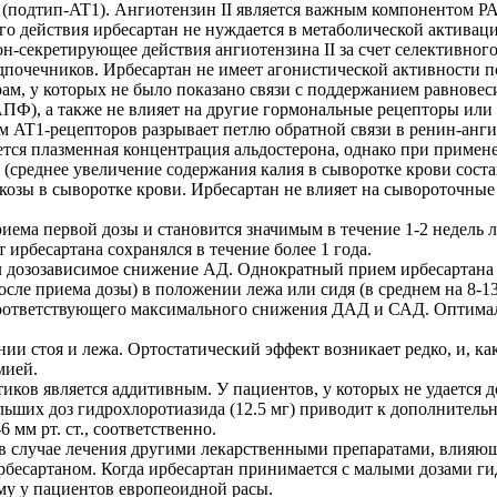
 (подтип-AT1). Ангиотензин II является важным компонентом Р
его действия ирбесартан не нуждается в метаболической активац
-секретирующее действия ангиотензина II за счет селективного 
адпочечников. Ирбесартан не имеет агонистической активности 
ам, у которых не было показано связи с поддержанием равновеси
ПФ), а также не влияет на другие гормональные рецепторы или
ом AT1-рецепторов разрывает петлю обратной связи в ренин-ан
ется плазменная концентрация альдостерона, однако при примен
среднее увеличение содержания калия в сыворотке крови состав
козы в сыворотке крови. Ирбесартан не влияет на сывороточны
иема первой дозы и становится значимым в течение 1-2 недель 
ирбесартана сохранялся в течение более 1 года.
л дозозависимое снижение АД. Однократный прием ирбесартана 
сле приема дозы) в положении лежа или сидя (в среднем на 8-13/
т соответствующего максимального снижения ДАД и САД. Оптима
ии стоя и лежа. Ортостатический эффект возникает редко, и, 
мией.
иков является аддитивным. У пациентов, у которых не удается
больших доз гидрохлоротиазида (12.5 мг) приводит к дополнител
 мм рт. ст., соответственно.
и в случае лечения другими лекарственными препаратами, влия
рбесартаном. Когда ирбесартан принимается с малыми дозами гид
му у пациентов европеоидной расы.