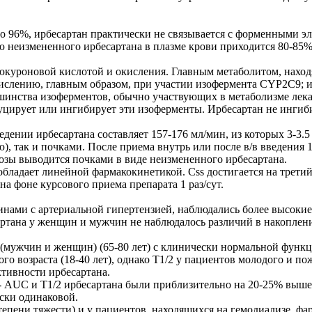
 96%, ирбесартан практически не связывается с форменными эле
лю неизмененного ирбесартана в плазме крови приходится 80-8
юкуроновой кислотой и окисления. Главным метаболитом, наход
кислению, главным образом, при участии изофермента CYP2C9; 
ьшинства изоферментов, обычно участвующих в метаболизме ле
ирует или ингибирует эти изоферменты. Ирбесартан не ингиб
ведении ирбесартана составляет 157-176 мл/мин, из которых 3-3.
ю), так и почками. После приема внутрь или после в/в введения
озы выводится почками в виде неизмененного ирбесартана.
бладает линейной фармакокинетикой. Css достигается на третий 
на фоне курсового приема препарата 1 раз/сут.
нами с артериальной гипертензией, наблюдались более высокие
ртана у женщин и мужчин не наблюдалось различий в накоплении
 (мужчин и женщин) (65-80 лет) с клинически нормальной функ
го возраста (18-40 лет), однако T1/2 у пациентов молодого и 
ктивности ирбесартана.
 AUC и T1/2 ирбесартана были приблизительно на 20-25% выше
ски одинаковой.
тепени тяжести) и у пациентов, находящихся на гемодиализе, фа