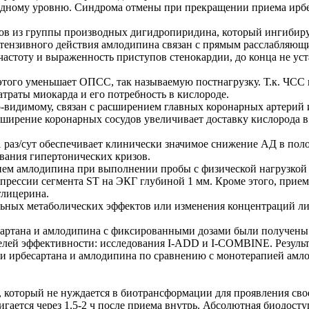
одному уровню. Синдрома отмены при прекращении приема ирбе
ов из группы производных дигидропиридина, который ингибиру
тензивного действия амлодипина связан с прямым расслабляющи
астоту и выраженность приступов стенокардии, до конца не ус
этого уменьшает ОПСС, так называемую постнагрузку. Т.к. ЧСС 
раты миокарда и его потребность в кислороде.
-видимому, связан с расширением главных коронарных артерий 
сширение коронарных сосудов увеличивает доставку кислорода в
 раз/сут обеспечивает клинически значимое снижение АД в поло
ования гипертонических кризов.
рием амлодипина при выполнении пробы с физической нагрузкой
епрессии сегмента ST на ЭКГ глубиной 1 мм. Кроме этого, прие
глицерина.
ьных метаболических эффектов или изменения концентраций ли
сартана и амлодипина с фиксированными дозами были получены
телей эффективности: исследования I-ADD и I-COMBINE. Резуль
 ирбесартана и амлодипина по сравнению с монотерапией амл
, который не нуждается в биотрансформации для проявления сво
гается через 1.5-2 ч после приема внутрь. Абсолютная биодосту