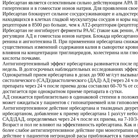
Ирбесартан является селективным сильно действующим АРА II
гипертензии и в гомеостазе ионов натрия. Для проявления сво
Ирбесартан блокирует сильное сосудосуживающее и альдостерон
находящихся в клетках гладкой мускулатуры сосудов и коры н
рецепторам в 8500 раз больше, чем к АТ2-рецепторам (рецептор
Ирбесартан не ингибирует ферменты РААС (такие как ренин, А
регуляции АД и гомеостаза ионов натрия. Блокада ирбесартан
ренина и ангиотензина II. При применении ирбесартана снижа
существенных изменений содержания калия в сыворотке крови (
влияния на концентрации триглицеридов, холестерина или глю
кислоты почками.
Антигипертензивный эффект ирбесартана развивается после пр
недель. В долгосрочных наблюдательных исследованиях эффект 
Однократный прием ирбесартана в дозах до 900 мг/сут вызыва
систолического (САД)/диастолического (ДАД) АД (через 24 ч по
препарата через 24 ч после приема дозы составлял 60-70 % о
достигается при однократном приеме препарата в сутки.
АД снижается приблизительно в одинаковой степени в положен
может ожидаться у пациентов с гипонатриемией или гиповоле
Антигипертензивное действие ирбесартана и тиазидных диурет
ирбесартаном, добавление к приему ирбесартана 1 раз/сут не
САД/ДАД, определяемых через 24 ч после их приема, на 7-10/3-6
Возраст и пол не влияют на эффективность ирбесартана. Как 
более слабое антигипертензивное действие при монотерапии и
действие у пациентов негроидной расы приближается к таково