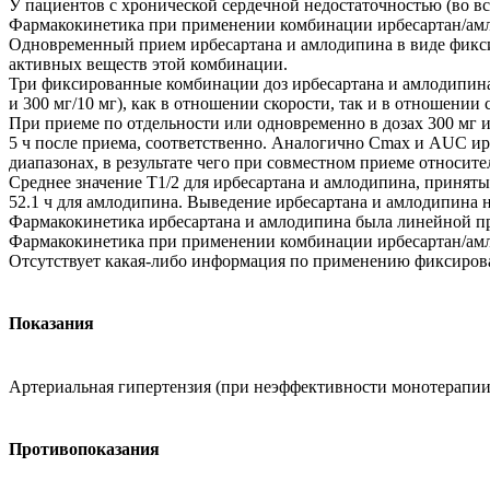
У пациентов с хронической сердечной недостаточностью (во в
Фармакокинетика при применении комбинации ирбесартан/ам
Одновременный прием ирбесартана и амлодипина в виде фикси
активных веществ этой комбинации.
Три фиксированные комбинации доз ирбесартана и амлодипина (
и 300 мг/10 мг), как в отношении скорости, так и в отношении
При приеме по отдельности или одновременно в дозах 300 мг и
5 ч после приема, соответственно. Аналогично Cmax и AUC ир
диапазонах, в результате чего при совместном приеме относите
Среднее значение T1/2 для ирбесартана и амлодипина, принятых
52.1 ч для амлодипина. Выведение ирбесартана и амлодипина н
Фармакокинетика ирбесартана и амлодипина была линейной при 
Фармакокинетика при применении комбинации ирбесартан/амл
Отсутствует какая-либо информация по применению фиксирова
Показания
Артериальная гипертензия (при неэффективности монотерапии
Противопоказания