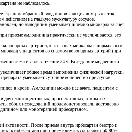
сартана не наблюдалось.
ет трансмембранный вход ионов кальция внутрь клеток
м действием на гладкую мускулатуру сосудов.
тановлен, но амлодипин уменьшает ишемию миокарда за счет
при приеме амлодипина практически не увеличивается, это
и коронарных артериол, как в зонах миокарда с нормальным
 миокард у пациентов со спазмом коронарных артерий (при
жении лежа и стоя в течение 24 ч. Вследствие медленного
 увеличивает общее время выполнения физической нагрузки,
м препарата уменьшает суточное количество приступов
пидов в крови. Амлодипин можно назначать пациентам с
 в двух многоцентровых, проспективных, открытых
таты обоих исследований продемонстрировали достоверно
одипином или монотерапией ирбесартаном.
ей активности. После приема внутрь ирбесартан быстро и
пность ирбесартана при приеме внутрь составляет 60-80%.