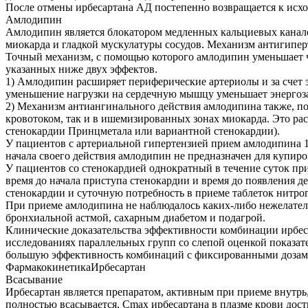
После отмены ирбесартана АД постепенно возвращается к исх
Амлодипин
Амлодипин является блокатором медленных кальциевых канал
миокарда и гладкой мускулатуры сосудов. Механизм антигипер
Точный механизм, с помощью которого амлодипин уменьшает ч
указанных ниже двух эффектов.
1) Амлодипин расширяет периферические артериолы и за счет 
уменьшение нагрузки на сердечную мышцу уменьшает энергозат
2) Механизм антиангинального действия амлодипина также, по
кровотоком, так и в ишемизированных зонах миокарда. Это ра
стенокардии Принцметала или вариантной стенокардии).
У пациентов с артериальной гипертензией прием амлодипина 1
начала своего действия амлодипин не предназначен для купир
У пациентов со стенокардией однократный в течение суток п
время до начала приступа стенокардии и время до появления д
стенокардии и суточную потребность в приеме таблеток нитро
При приеме амлодипина не наблюдалось каких-либо нежелател
бронхиальной астмой, сахарным диабетом и подагрой.
Клинические доказательства эффективности комбинации ирбе
исследованиях параллельных групп со слепой оценкой показа
большую эффективность комбинаций с фиксированными дозами
ФармакокинетикаИрбесартан
Всасывание
Ирбесартан является препаратом, активным при приеме внутрь
полностью всасывается. Cmax ирбесартана в плазме крови дости