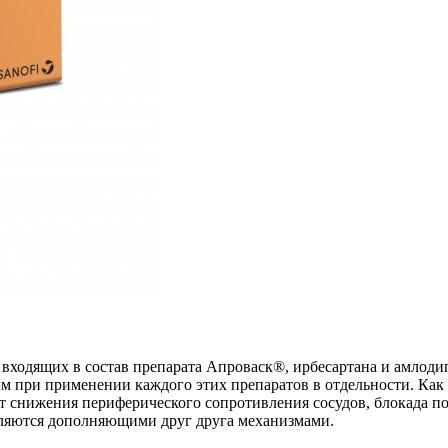
 входящих в состав препарата Апроваcк®, ирбесартана и амлод
при применении каждого этих препаратов в отдельности. Как ан
 снижения периферического сопротивления сосудов, блокада по
вляются дополняющими друг друга механизмами.