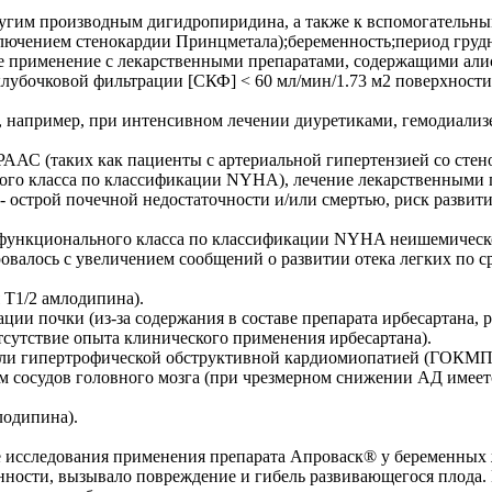
ругим производным дигидропиридина, а также к вспомогательн
ключением стенокардии Принцметала);беременность;период грудн
е применение с лекарственными препаратами, содержащими алис
клубочковой фильтрации [СКФ] < 60 мл/мин/1.73 м2 поверхност
 например, при интенсивном лечении диуретиками, гемодиализ
РААС (таких как пациенты с артериальной гипертензией со стен
ного класса по классификации NYHA), лечение лекарственными
 острой почечной недостаточности и/или смертью, риск развити
 функционального класса по классификации NYHA неишемической
овалось с увеличением сообщений о развитии отека легких по с
 T1/2 амлодипина).
ции почки (из-за содержания в составе препарата ирбесартана,
тсутствие опыта клинического применения ирбесартана).
 или гипертрофической обструктивной кардиомиопатией (ГОКМП
 сосудов головного мозга (при чрезмерном снижении АД имеетс
лодипина).
е исследования применения препарата Апроваск® у беременных
нности, вызывало повреждение и гибель развивающегося плода. 