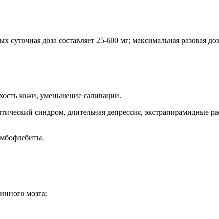
уточная доза составляет 25-600 мг; максимальная разовая доза -
ухость кожи, уменьшение саливации.
птический синдром, длительная депрессия, экстрапирамидные ра
ромбофлебиты.
инного мозга;