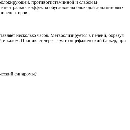
облокирующей, противогистаминной и слабой м-
гие центральные эффекты обусловлены блокадой допаминовых
енорецепторов.
авляет несколько часов. Метаболизируется в печени, образуя
й и калом. Проникает через гематоэнцефалический барьер, при
ческий синдромы);