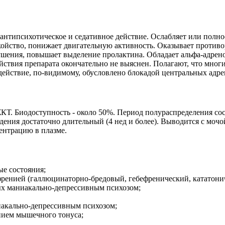
нтипсихотическое и седативное действие. Ослабляет или полно
койство, понижает двигательную активность. Оказывает против
шения, повышает выделение пролактина. Обладает альфа-адрен
ствия препарата окончательно не выяснен. Полагают, что мно
 действие, по-видимому, обусловлено блокадой центральных адр
Т. Биодоступность - около 50%. Период полураспределения сост
ения достаточно длительный (4 нед и более). Выводится с мочо
ентрацию в плазме.
е состояния;
френией (галлюцинаторно-бредовый, гебефренический, кататони
ых маниакально-депрессивным психозом;
иакально-депрессивным психозом;
нием мышечного тонуса;