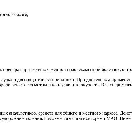
инного мозга;
ь препарат при желчнокаменной и мочекаменной болезнях, остро
елудка и двенадцатиперстной кишки. При длительном применен
врологические осмотры и консультации окулиста. В эксперимен
ых анальгетиков, средств для общего и местного наркоза. Дей
ь судорожные явления. Несовместим с ингибиторами МАО. Нежел