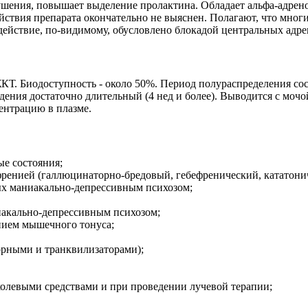
шения, повышает выделение пролактина. Обладает альфа-адрен
ствия препарата окончательно не выяснен. Полагают, что мно
 действие, по-видимому, обусловлено блокадой центральных адр
Т. Биодоступность - около 50%. Период полураспределения сост
ения достаточно длительный (4 нед и более). Выводится с мочо
ентрацию в плазме.
е состояния;
френией (галлюцинаторно-бредовый, гебефренический, кататони
ых маниакально-депрессивным психозом;
иакально-депрессивным психозом;
нием мышечного тонуса;
ворными и транквилизаторами);
олевыми средствами и при проведении лучевой терапии;