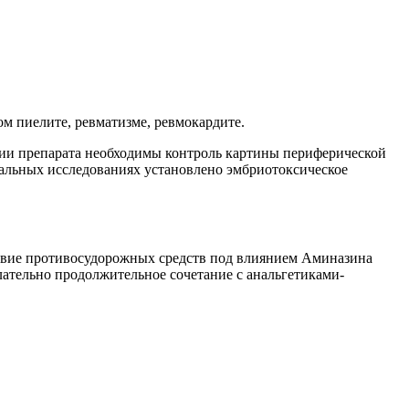
м пиелите, ревматизме, ревмокардите.
ии препарата необходимы контроль картины периферической
тальных исследованиях установлено эмбриотоксическое
ствие противосудорожных средств под влиянием Аминазина
ательно продолжительное сочетание с анальгетиками-