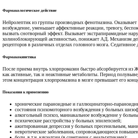
Фармакологическое действие
Нейролептик из группы производных фенотиазина. Оказывает а
возбуждение, уменьшает аффективные реакции, тревогу, беспо
вызвать снотворный эффект. Вызывает экстрапирамидные нару
холиноблокирующей активностью, понижает АД. Механизм дей
рецепторов в различных отделах головного мозга. Седативное
Фармакокинетика
После приема внутрь хлорпромазин быстро абсорбируется из ЖК
как активные, так и неактивные метаболиты. Период полувывед
этом концентрация хлорпромазина в мозге превышает его конц
Показания к применению
хронические параноидные и галлюцинаторно-параноидны
состояния психомоторного возбуждения у больных шизо
алкогольный психоз, маниакальное возбуждение у больн
психические расстройства у больных эпилепсией;
ажитированная депрессия у больных пресенильным, ман
невротические заболевания, сопровождающиеся повыше
боли, в т.ч. каузалгии (в сочетании с анальгетиками);