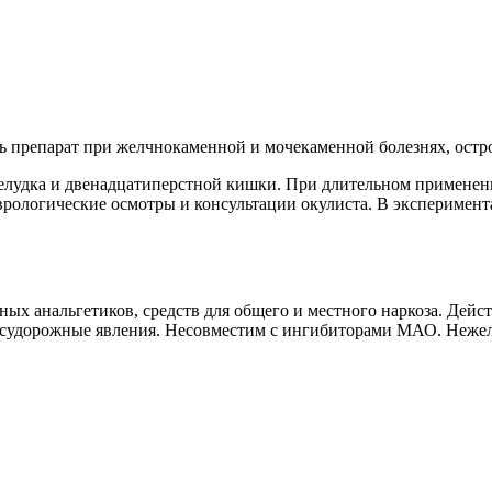
ь препарат при желчнокаменной и мочекаменной болезнях, остро
елудка и двенадцатиперстной кишки. При длительном применен
врологические осмотры и консультации окулиста. В эксперимен
ых анальгетиков, средств для общего и местного наркоза. Дей
ь судорожные явления. Несовместим с ингибиторами МАО. Нежел