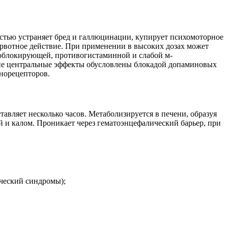
стью устраняет бред и галлюцинации, купирует психомоторное
орвотное действие. При применении в высоких дозах может
облокирующей, противогистаминной и слабой м-
гие центральные эффекты обусловлены блокадой допаминовых
енорецепторов.
авляет несколько часов. Метаболизируется в печени, образуя
й и калом. Проникает через гематоэнцефалический барьер, при
ческий синдромы);