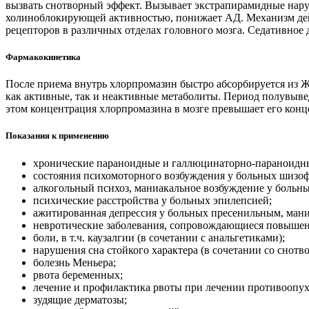
вызвать снотворный эффект. Вызывает экстрапирамидные нару
холиноблокирующей активностью, понижает АД. Механизм дей
рецепторов в различных отделах головного мозга. Седативное
Фармакокинетика
После приема внутрь хлорпромазин быстро абсорбируется из ЖК
как активные, так и неактивные метаболиты. Период полувывед
этом концентрация хлорпромазина в мозге превышает его конц
Показания к применению
хронические параноидные и галлюцинаторно-параноидны
состояния психомоторного возбуждения у больных шизо
алкогольный психоз, маниакальное возбуждение у больн
психические расстройства у больных эпилепсией;
ажитированная депрессия у больных пресенильным, ман
невротические заболевания, сопровождающиеся повыше
боли, в т.ч. каузалгии (в сочетании с анальгетиками);
нарушения сна стойкого характера (в сочетании со снот
болезнь Меньера;
рвота беременных;
лечение и профилактика рвоты при лечении противоопух
зудящие дерматозы;