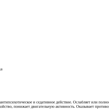
ка
нтипсихотическое и седативное действие. Ослабляет или полно
койство, понижает двигательную активность. Оказывает против