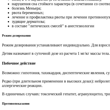
нарушения сна стойкого характера (в сочетании со снот
болезнь Меньера;
рвота беременных;
лечение и профилактика рвоты при лечении противоопух
зудящие дерматозы;
в составе "литических смесей" в анестезиологии
Режим дозирования
Режим дозирования устанавливают индивидуально. Для взрослых с
Детям назначают в суточной дозе из расчета 1 мг/кг массы тела.
Побочное действие
Возможно: гипотония, тахикардия, диспептические явления, с
Редко (при длительном применении в высоких дозах): нейроле
аллергические реакции.
В единичных случаях: токсический гепатит, агранулоцитоз, т
Противопоказания