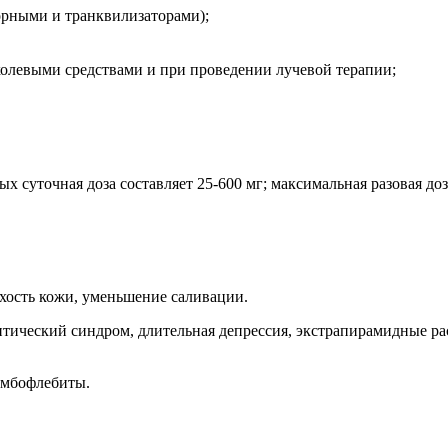
ворными и транквилизаторами);
олевыми средствами и при проведении лучевой терапии;
уточная доза составляет 25-600 мг; максимальная разовая доза -
ухость кожи, уменьшение саливации.
птический синдром, длительная депрессия, экстрапирамидные ра
ромбофлебиты.