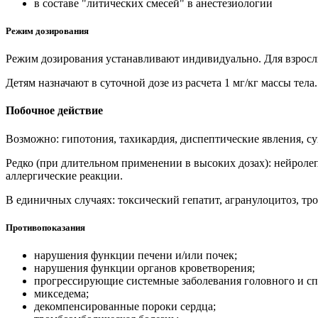
в составе "литических смесей" в анестезиологии
Режим дозирования
Режим дозирования устанавливают индивидуально. Для взрослых с
Детям назначают в суточной дозе из расчета 1 мг/кг массы тела.
Побочное действие
Возможно: гипотония, тахикардия, диспептические явления, с
Редко (при длительном применении в высоких дозах): нейроле
аллергические реакции.
В единичных случаях: токсический гепатит, агранулоцитоз, т
Противопоказания
нарушения функции печени и/или почек;
нарушения функции органов кроветворения;
прогрессирующие системные заболевания головного и сп
микседема;
декомпенсированные пороки сердца;