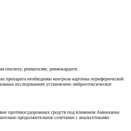
м пиелите, ревматизме, ревмокардите.
ии препарата необходимы контроль картины периферической
тальных исследованиях установлено эмбриотоксическое
ствие противосудорожных средств под влиянием Аминазина
ательно продолжительное сочетание с анальгетиками-