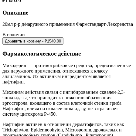
₽
1540.00
Описание
20мл р-р д/наружного применения Фармстандарт-Лексредства
В наличии
Добавить в корзину
- ₽
1540.00
Фармакологическое действие
Микодерил — противогрибковые средства, предназначенные
для наружного применения, относящиеся к классу
аллиламинов. Их активным ингредиентом является
нафтифин.
Механизм действия связан с ингибированием сквален-2,3-
эпоксидазы, что приводит к снижению образования
эргостерола, входящего в состав клеточной стенки гриба.
Нафтифин, влияя на сквалеиэпоксидазу, не затрагивает
систему цитохрома Р-450.
Нафтифин активен в отношении дерматофитов, таких как
Trichophyton, Epidermophyton, Microsporum, дрожжевых и
дрожжеподобных грибов (Candida spp., Pityrosporum),