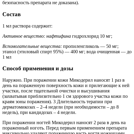
безопасность препарата не доказана).
Состав
1 мл раствора содержит:
Активное вещество: нафтифина
гидрохлорид 10 мг;
Вспомогательные вещества:
пропиленгликоль — 50 мг;
этанол (этиловый спирт 95%) — 400 мг; вода очищенная — до
1 мл
Способ применения и дозы
Наружно. При поражении кожи Микодерил наносят 1 раз в
день на пораженную поверхность кожи и прилегающие к ней
участки, после тщательной очистки и высушивания
(захватывая приблизительно 1 см здорового участка кожи по
краям зоны поражения). 3 Длительность терапии при
дерматомикозах – 2–4 недели (при необходимости – до 8
недель), при кандидозах – 4 недели.
При поражении ногтей Микодерил наносят 2 раза в день на
пораженный ноготь. Перед первым применением препарата
максимально удаляют пораженную часть ногтя ножницами