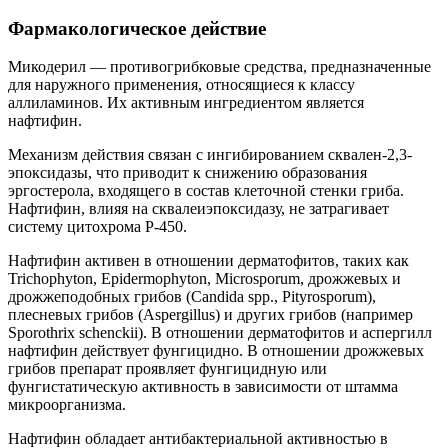
Фармакологическое действие
Микодерил — противогрибковые средства, предназначенные
для наружного применения, относящиеся к классу
аллиламинов. Их активным ингредиентом является
нафтифин.
Механизм действия связан с ингибированием сквален-2,3-
эпоксидазы, что приводит к снижению образования
эргостерола, входящего в состав клеточной стенки гриба.
Нафтифин, влияя на сквалеиэпоксидазу, не затрагивает
систему цитохрома Р-450.
Нафтифин активен в отношении дерматофитов, таких как
Trichophyton, Epidermophyton, Microsporum, дрожжевых и
дрожжеподобных грибов (Candida spp., Pityrosporum),
плесневых грибов (Aspergillus) и других грибов (например
Sporothrix schenckii). В отношении дерматофитов и аспергилл
нафтифин действует фунгицидно. В отношении дрожжевых
грибов препарат проявляет фунгицидную или
фунгистатическую активность в зависимости от штамма
микроорганизма.
Нафтифин обладает антибактериальной активностью в