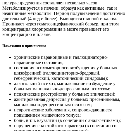
полураспределения составляет несколько часов.
Метаболизируется в печени, образуя как активные, так и
неактивные метаболиты. Период полувыведения достаточно
длительный (4 нед и более). Выводится с мочой и калом.
Проникает через гематоэнцефалический барьер, при этом
концентрация хлорпромазина в мозге превышает его
концентрацию в плазме.
Показания к применению
хронические параноидные и галлюцинаторно-
параноидные состояния;
состояния психомоторного возбуждения у больных
шизофренией (галлюцинаторно-бредовый,
гебефренический, кататонический синдромы);
алкогольный психоз, маниакальное возбуждение у
больных маниакально-депрессивным психозом;
психические расстройства у больных эпилепсией;
ажитированная депрессия у больных пресенильным,
маниакально-депрессивным психозом;
невротические заболевания, сопровождающиеся
повышением мышечного тонуса;
боли, в т.ч. каузалгии (в сочетании с анальгетиками);
нарушения сна стойкого характера (в сочетании со
снотворными и транквилизаторами);