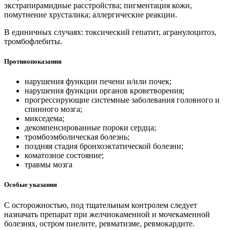
экстрапирамидные расстройства; пигментация кожи,
помутнение хрусталика; аллергические реакции.
В единичных случаях: токсический гепатит, агранулоцитоз,
тромбофлебиты.
Противопоказания
нарушения функции печени и/или почек;
нарушения функции органов кроветворения;
прогрессирующие системные заболевания головного и
спинного мозга;
микседема;
декомпенсированные пороки сердца;
тромбоэмболическая болезнь;
поздняя стадия бронхоэктатической болезни;
коматозное состояние;
травмы мозга
Особые указания
С осторожностью, под тщательным контролем следует
назначать препарат при желчнокаменной и мочекаменной
болезнях, остром пиелите, ревматизме, ревмокардите.