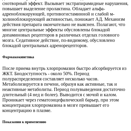
снотворный эффект. Вызывает экстрапирамидные нарушения,
повышает выделение пролактина. Обладает альфа-
адреноблокирующей, противогистаминной и слабой м-
холиноблокирующей активностью, понижает АД. Механизм
действия препарата окончательно не выяснен. Полагают, что
многие центральные эффекты обусловлены блокадой
допаминовых рецепторов в различных отделах головного
мозга. Седативное действие, по-видимому, обусловлено
блокадой центральных адренорецепторов.
Фармакокинетика
После приема внутрь хлорпромазин быстро абсорбируется из
ЖКТ. Биодоступность - около 50%. Период
полураспределения составляет несколько часов.
Метаболизируется в печени, образуя как активные, так и
неактивные метаболиты. Период полувыведения достаточно
длительный (4 нед и более). Выводится с мочой и калом.
Проникает через гематоэнцефалический барьер, при этом
концентрация хлорпромазина в мозге превышает его
концентрацию в плазме.
Показания к применению