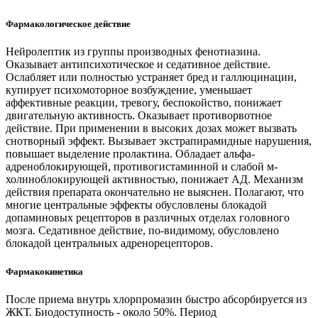
Фармакологическое действие
Нейролептик из группы производных фенотиазина.
Оказывает антипсихотическое и седативное действие.
Ослабляет или полностью устраняет бред и галлюцинации,
купирует психомоторное возбуждение, уменьшает
аффективные реакции, тревогу, беспокойство, понижает
двигательную активность. Оказывает противорвотное
действие. При применении в высоких дозах может вызвать
снотворный эффект. Вызывает экстрапирамидные нарушения,
повышает выделение пролактина. Обладает альфа-
адреноблокирующей, противогистаминной и слабой м-
холиноблокирующей активностью, понижает АД. Механизм
действия препарата окончательно не выяснен. Полагают, что
многие центральные эффекты обусловлены блокадой
допаминовых рецепторов в различных отделах головного
мозга. Седативное действие, по-видимому, обусловлено
блокадой центральных адренорецепторов.
Фармакокинетика
После приема внутрь хлорпромазин быстро абсорбируется из
ЖКТ. Биодоступность - около 50%. Период