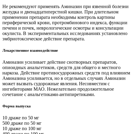
Не рекомендуют применять Аминазин при язвенной болезни
желудка и двенадцатиперстной кишки. При длительном
применении препарата необходимы контроль картины
периферической крови, протромбинового индекса, функции
печени и почек, неврологические осмотры и консультации
окулиста. В экспериментальных исследованиях установлено
эмбриотоксическое действие препарата.
Лекарственное взаимодействие
Аминазин усиливает действие снотворных препаратов,
опиоидных анальгетиков, средств для общего и местного
наркоза. Действие противосудорожных средств под влиянием
Аминазина усиливается, но в отдельных случаях Аминазин
может вызвать судорожные явления. Несовместим с
ингибиторами МАО. Нежелательно продолжительное
сочетание с анальгетиками-антипиретиками.
Форма выпуска
10 драже по 50 мг
500 драже по 50 мг
10 драже по 100 мг
400 драже по 100 мг