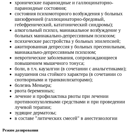
хронические параноидные и галлюцинаторно-
параноидные состояния;
состояния психомоторного возбуждения у больных
шизофренией (галлюцинаторно-бредовый,
гебефренический, кататонический синдромы);
алкогольный психоз, маниакальное возбуждение у
больных маниакально-депрессивным психозом;
психические расстройства у больных эпилепсией;
ажитированная депрессия у больных пресенильным,
маниакально-депрессивным психозом;
невротические заболевания, сопровождающиеся
повышением мышечного тонуса;
боли, в т.ч. каузалгии (в сочетании с анальгетиками);
нарушения сна стойкого характера (в сочетании со
снотворными и транквилизаторами);
болезнь Меньера;
рвота беременных;
лечение и профилактика рвоты при лечении
противоопухолевыми средствами и при проведении
лучевой терапии;
зудящие дерматозы;
в составе "литических смесей" в анестезиологии
Режим дозирования