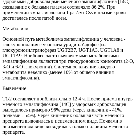
здоровыми добровольцами меченого эмпаглифлозина [14С]
связывание с белками плазмы составляло 86.2%. При
применении эмпаглифлозина 1 раз/сут Css в плазме крови
достигалась после пятой дозы.
Метаболизм
Основной путь метаболизма эмпаглифлозина у человека -
глюкуронидация с участием уридин-5'-дифосфо-
глюкуронозилтрансфераз UGT2B7, UGT1A3, UGT1A8 и
UGT1A9. Наиболее часто выявляемыми метаболитами
эмпаглифлозина являются три глюкуроновых конъюгата (2-О,
3-О и 6-О глюкуронид). Системное влияние каждого
метаболита невелико (менее 10% от общего влияния
эмпаглифлозина).
Выведение
Т1/2 составляет приблизительно 12.4 ч. После приема внутрь
меченого эмпаглифлозина [14С] у здоровых добровольцев
выводилось примерно 96% дозы (через кишечник - 41%,
почками - 54%). Через кишечник большая часть меченого
препарата выводилась в неизмененном виде. Почками в
неизмененном виде выводилась только половина меченого
препарата.