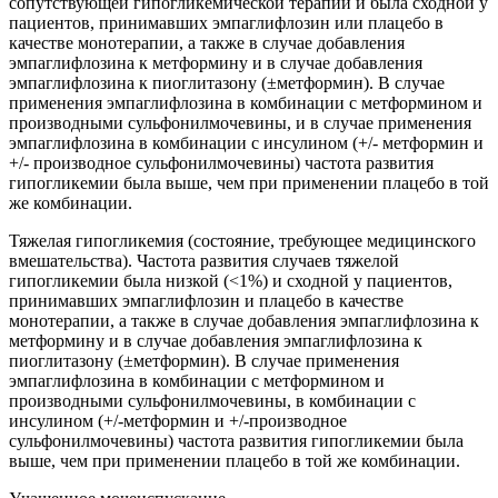
сопутствующей гипогликемической терапии и была сходной у
пациентов, принимавших эмпаглифлозин или плацебо в
качестве монотерапии, а также в случае добавления
эмпаглифлозина к метформину и в случае добавления
эмпаглифлозина к пиоглитазону (±метформин). В случае
применения эмпаглифлозина в комбинации с метформином и
производными сульфонилмочевины, и в случае применения
эмпаглифлозина в комбинации с инсулином (+/- метформин и
+/- производное сульфонилмочевины) частота развития
гипогликемии была выше, чем при применении плацебо в той
же комбинации.
Тяжелая гипогликемия (состояние, требующее медицинского
вмешательства). Частота развития случаев тяжелой
гипогликемии была низкой (<1%) и сходной у пациентов,
принимавших эмпаглифлозин и плацебо в качестве
монотерапии, а также в случае добавления эмпаглифлозина к
метформину и в случае добавления эмпаглифлозина к
пиоглитазону (±метформин). В случае применения
эмпаглифлозина в комбинации с метформином и
производными сульфонилмочевины, в комбинации с
инсулином (+/-метформин и +/-производное
сульфонилмочевины) частота развития гипогликемии была
выше, чем при применении плацебо в той же комбинации.