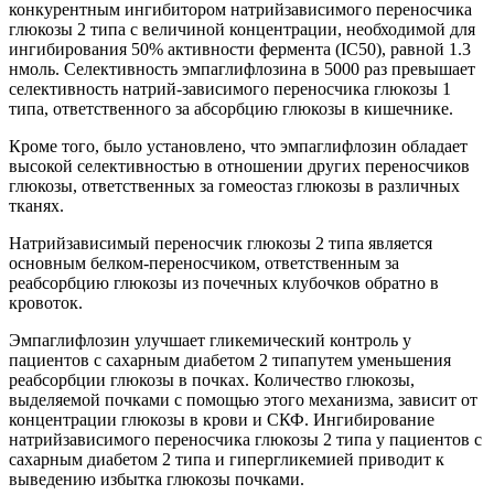
конкурентным ингибитором натрийзависимого переносчика
глюкозы 2 типа с величиной концентрации, необходимой для
ингибирования 50% активности фермента (IC50), равной 1.3
нмоль. Селективность эмпаглифлозина в 5000 раз превышает
селективность натрий-зависимого переносчика глюкозы 1
типа, ответственного за абсорбцию глюкозы в кишечнике.
Кроме того, было установлено, что эмпаглифлозин обладает
высокой селективностью в отношении других переносчиков
глюкозы, ответственных за гомеостаз глюкозы в различных
тканях.
Натрийзависимый переносчик глюкозы 2 типа является
основным белком-переносчиком, ответственным за
реабсорбцию глюкозы из почечных клубочков обратно в
кровоток.
Эмпаглифлозин улучшает гликемический контроль у
пациентов с сахарным диабетом 2 типапутем уменьшения
реабсорбции глюкозы в почках. Количество глюкозы,
выделяемой почками с помощью этого механизма, зависит от
концентрации глюкозы в крови и СКФ. Ингибирование
натрийзависимого переносчика глюкозы 2 типа у пациентов с
сахарным диабетом 2 типа и гипергликемией приводит к
выведению избытка глюкозы почками.