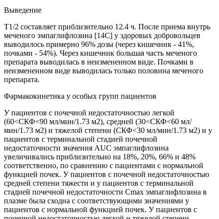
Выведение
Т1/2 составляет приблизительно 12.4 ч. После приема внутрь
меченого эмпаглифлозина [14С] у здоровых добровольцев
выводилось примерно 96% дозы (через кишечник - 41%,
почками - 54%). Через кишечник большая часть меченого
препарата выводилась в неизмененном виде. Почками в
неизмененном виде выводилась только половина меченого
препарата.
Фармакокинетика у особых групп пациентов
У пациентов с почечной недостаточностью легкой
(60<СКФ<90 мл/мин/1.73 м2), средней (30<СКФ<60 мл/
мин/1.73 м2) и тяжелой степени (СКФ<30 мл/мин/1.73 м2) и у
пациентов с терминальной стадией почечной
недостаточности значения AUC эмпаглифлозина
увеличивались приблизительно на 18%, 20%, 66% и 48%
соответственно, по сравнению с пациентами с нормальной
функцией почек. У пациентов с почечной недостаточностью
средней степени тяжести и у пациентов с терминальной
стадией почечной недостаточности Cmax эмпаглифлозина в
плазме была сходна с соответствующими значениями у
пациентов с нормальной функцией почек. У пациентов с
почечной недостаточностью легкой и тяжелой степени