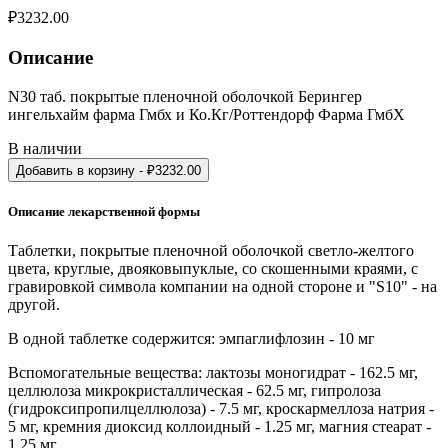
₽
3232.00
Описание
N30 таб. покрытые пленочной оболочкой Берингер
ингельхайм фарма Гмбх и Ко.Кг/Роттендорф Фарма ГмбХ
В наличии
Добавить в корзину
- ₽
3232.00
Описание лекарственной формы
Таблетки, покрытые пленочной оболочкой светло-желтого
цвета, круглые, двояковыпуклые, со скошенными краями, с
гравировкой символа компании на одной стороне и "S10" - на
другой.
В одной таблетке содержится: эмпаглифлозин - 10 мг
Вспомогательные вещества: лактозы моногидрат - 162.5 мг,
целлюлоза микрокристаллическая - 62.5 мг, гипролоза
(гидроксипропилцеллюлоза) - 7.5 мг, кроскармеллоза натрия -
5 мг, кремния диоксид коллоидный - 1.25 мг, магния стеарат -
1.25 мг.