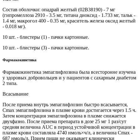
Состав оболочки: опадрай желтый (02B38190) - 7 мг
(гипромеллоза 2910 - 3.5 мг, титана диоксид - 1.733 мг, тальк -
1.4 мг, макрогол 400 - 0.35 мг, краситель железа оксид желтый
- 0.018 мг).
10 шт. - блистеры (1) - пачки картонные.
10 шт. - блистеры (3) - пачки картонные.
Фармакокинетика
Фармакокинетика эмпаглифлозина была всесторонне изучена
у здоровых добровольцев и у пациентов с сахарным диабетом
2 типа.
Всасывание
После приема внутрь эмпаглифлозин быстро всасывается,
Cmax эмпаглифлозина в плазме крови достигается через 1.5 ч.
Затем концентрация эмпаглифлозина в плазме снижается
двухфазно. После приема препарата в дозе 25 мг 1 раз/сут
средняя величина AUC в период устойчивой концентрации в
плазме крови составляла 4740 нмоль×ч/л, а величина Cmax -
687 нмоль/л. Прием пищи не оказывает клинически