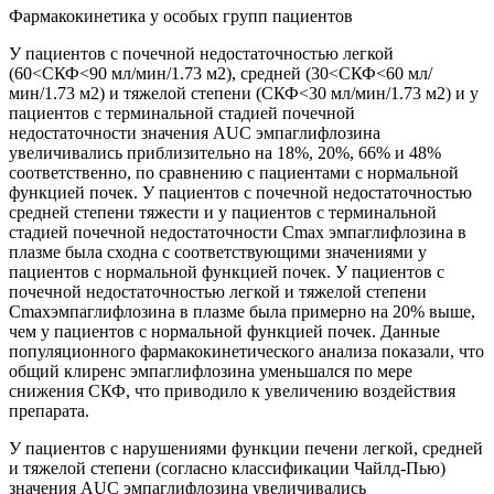
Фармакокинетика у особых групп пациентов
У пациентов с почечной недостаточностью легкой
(60<СКФ<90 мл/мин/1.73 м2), средней (30<СКФ<60 мл/
мин/1.73 м2) и тяжелой степени (СКФ<30 мл/мин/1.73 м2) и у
пациентов с терминальной стадией почечной
недостаточности значения AUC эмпаглифлозина
увеличивались приблизительно на 18%, 20%, 66% и 48%
соответственно, по сравнению с пациентами с нормальной
функцией почек. У пациентов с почечной недостаточностью
средней степени тяжести и у пациентов с терминальной
стадией почечной недостаточности Cmax эмпаглифлозина в
плазме была сходна с соответствующими значениями у
пациентов с нормальной функцией почек. У пациентов с
почечной недостаточностью легкой и тяжелой степени
Cmaxэмпаглифлозина в плазме была примерно на 20% выше,
чем у пациентов с нормальной функцией почек. Данные
популяционного фармакокинетического анализа показали, что
общий клиренс эмпаглифлозина уменьшался по мере
снижения СКФ, что приводило к увеличению воздействия
препарата.
У пациентов с нарушениями функции печени легкой, средней
и тяжелой степени (согласно классификации Чайлд-Пью)
значения AUC эмпаглифлозина увеличивались