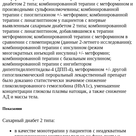
диабетом 2 типа; комбинированной терапии с метформином и
производными сульфонилмочевины; комбинированной
терапии с пиоглитазоном +/- метформин; комбинированной
терапии с линаглиптином у пациентов с впервые
выявленным сахарным диабетом 2 типа; комбинированной
терапии с линаглиптином, добавлявшимся к терапии
метформином; комбинированной терапии с метформином в
сравнении с глимепиридом (данные 2-летнего исследования);
комбинированной терапии с инсулином (режим
многократных инъекций инсулина) +/- метформин;
комбинированной терапии с базальным инсулином;
комбинированной терапии с ингибитором
дипептидилпептидазы-4 (ДПП-4), метформином +/- другой
гипогликемический пероральный лекарственный препарат
было доказано статистически значимое снижение
гликозилированного гемоглобина (HbA1c), уменьшение
концентрации глюкозы плазмы натощак, а также снижение
АД и массы тела.
Показания
Сахарный диабет 2 типа:
в качестве монотерапии у пациентов с неадекватным