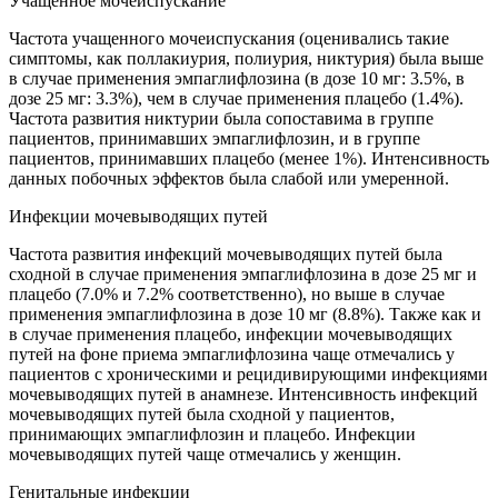
Учащенное мочеиспускание
Частота учащенного мочеиспускания (оценивались такие
симптомы, как поллакиурия, полиурия, никтурия) была выше
в случае применения эмпаглифлозина (в дозе 10 мг: 3.5%, в
дозе 25 мг: 3.3%), чем в случае применения плацебо (1.4%).
Частота развития никтурии была сопоставима в группе
пациентов, принимавших эмпаглифлозин, и в группе
пациентов, принимавших плацебо (менее 1%). Интенсивность
данных побочных эффектов была слабой или умеренной.
Инфекции мочевыводящих путей
Частота развития инфекций мочевыводящих путей была
сходной в случае применения эмпаглифлозина в дозе 25 мг и
плацебо (7.0% и 7.2% соответственно), но выше в случае
применения эмпаглифлозина в дозе 10 мг (8.8%). Также как и
в случае применения плацебо, инфекции мочевыводящих
путей на фоне приема эмпаглифлозина чаще отмечались у
пациентов с хроническими и рецидивирующими инфекциями
мочевыводящих путей в анамнезе. Интенсивность инфекций
мочевыводящих путей была сходной у пациентов,
принимающих эмпаглифлозин и плацебо. Инфекции
мочевыводящих путей чаще отмечались у женщин.
Генитальные инфекции