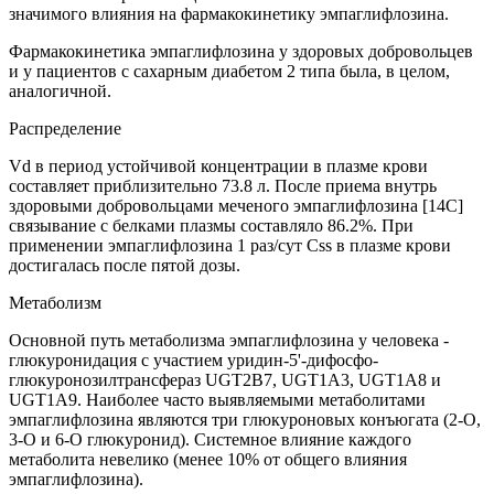
значимого влияния на фармакокинетику эмпаглифлозина.
Фармакокинетика эмпаглифлозина у здоровых добровольцев
и у пациентов с сахарным диабетом 2 типа была, в целом,
аналогичной.
Распределение
Vd в период устойчивой концентрации в плазме крови
составляет приблизительно 73.8 л. После приема внутрь
здоровыми добровольцами меченого эмпаглифлозина [14С]
связывание с белками плазмы составляло 86.2%. При
применении эмпаглифлозина 1 раз/сут Css в плазме крови
достигалась после пятой дозы.
Метаболизм
Основной путь метаболизма эмпаглифлозина у человека -
глюкуронидация с участием уридин-5'-дифосфо-
глюкуронозилтрансфераз UGT2B7, UGT1A3, UGT1A8 и
UGT1A9. Наиболее часто выявляемыми метаболитами
эмпаглифлозина являются три глюкуроновых конъюгата (2-О,
3-О и 6-О глюкуронид). Системное влияние каждого
метаболита невелико (менее 10% от общего влияния
эмпаглифлозина).