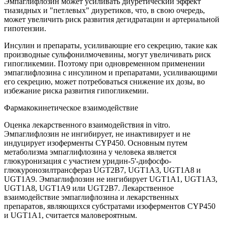
Эмпаглифлозин может усиливать диуретический эффект
тиазидных и "петлевых" диуретиков, что, в свою очередь,
может увеличить риск развития дегидратации и артериальной
гипотензии.
Инсулин и препараты, усиливающие его секрецию, такие как
производные сульфонилмочевины, могут увеличивать риск
гипогликемии. Поэтому при одновременном применении
эмпаглифлозина с инсулином и препаратами, усиливающими
его секрецию, может потребоваться снижение их дозы, во
избежание риска развития гипогликемии.
Фармакокинетическое взаимодействие
Оценка лекарственного взаимодействия in vitro.
Эмпаглифлозин не ингибирует, не инактивирует и не
индуцирует изоферменты CYP450. Основным путем
метаболизма эмпаглифлозина у человека является
глюкуронизация с участием уридин-5'-дифосфо-
глюкуронозилтрансфераз UGT2B7, UGT1A3, UGT1A8 и
UGT1A9. Эмпаглифлозин не ингибирует UGT1A1, UGT1A3,
UGT1A8, UGT1A9 или UGT2В7. Лекарственное
взаимодействие эмпаглифлозина и лекарственных
препаратов, являющихся субстратами изоферментов CYP450
и UGT1A1, считается маловероятным.