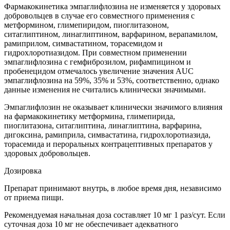
Фармакокинетика эмпаглифлозина не изменяется у здоровых
добровольцев в случае его совместного применения с
метформином, глимепиридом, пиоглитазоном,
ситаглиптином, линаглиптином, варфарином, верапамилом,
рамиприлом, симвастатином, торасемидом и
гидрохлоротиазидом. При совместном применении
эмпаглифлозина с гемфиброзилом, рифампицином и
пробенецидом отмечалось увеличение значения AUC
эмпаглифлозина на 59%, 35% и 53%, соответственно, однако
данные изменения не считались клинически значимыми.
Эмпаглифлозин не оказывает клинически значимого влияния
на фармакокинетику метформина, глимепирида,
пиоглитазона, ситаглиптина, линаглиптина, варфарина,
дигоксина, рамиприла, симвастатина, гидрохлоротиазида,
торасемида и пероральных контрацептивных препаратов у
здоровых добровольцев.
Дозировка
Препарат принимают внутрь, в любое время дня, независимо
от приема пищи.
Рекомендуемая начальная доза составляет 10 мг 1 раз/сут. Если
суточная доза 10 мг не обеспечивает адекватного