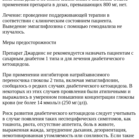
применения препарата в дозах, превышающих 800 мг, нет.
Лечение: проведение поддерживающей терапии в
соответствии с клиническим состоянием пациента.
Выведение эмпаглифлозина с помощью гемодиализа не
изучалось.
Меры предосторожности
Препарат Джардинс не рекомендуется назначать пациентам с
сахарным диабетом 1 типа и для лечения диабетического
кетоацидоза.
При применении ингибиторов натрийзависимого
переносчика глюкозы 2 типа, включая эмпаглифлозин,
сообщалось о редких случаях диабетического кетоацидоза. В
некоторых из этих случаев проявления были атипичными и
выражались в умеренном повышении концентрации глюкозы
крови (не более 14 ммоль/л (250 мг/дл)).
Риск развития диабетического кетоацидоза следует учитывать
в случае появления таких неспецифических симптомов, как
тошнота, рвота, отсутствие аппетита, боль в животе,
выраженная жажда, затруднение дыхания, дезориентация,
немотивированная утомляемость или сонливость. Если такие