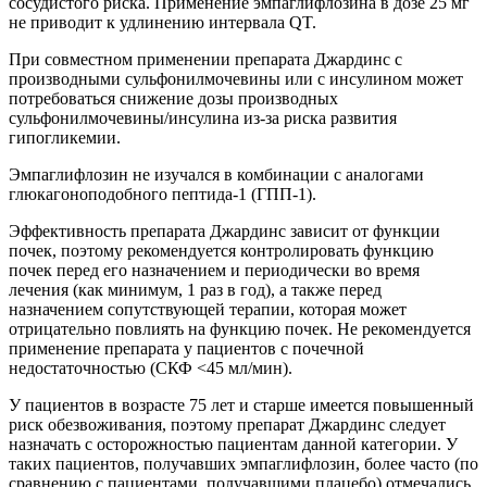
сосудистого риска. Применение эмпаглифлозина в дозе 25 мг
не приводит к удлинению интервала QT.
При совместном применении препарата Джардинс с
производными сульфонилмочевины или с инсулином может
потребоваться снижение дозы производных
сульфонилмочевины/инсулина из-за риска развития
гипогликемии.
Эмпаглифлозин не изучался в комбинации с аналогами
глюкагоноподобного пептида-1 (ГПП-1).
Эффективность препарата Джардинс зависит от функции
почек, поэтому рекомендуется контролировать функцию
почек перед его назначением и периодически во время
лечения (как минимум, 1 раз в год), а также перед
назначением сопутствующей терапии, которая может
отрицательно повлиять на функцию почек. Не рекомендуется
применение препарата у пациентов с почечной
недостаточностью (СКФ <45 мл/мин).
У пациентов в возрасте 75 лет и старше имеется повышенный
риск обезвоживания, поэтому препарат Джардинс следует
назначать с осторожностью пациентам данной категории. У
таких пациентов, получавших эмпаглифлозин, более часто (по
сравнению с пациентами, получавшими плацебо) отмечались