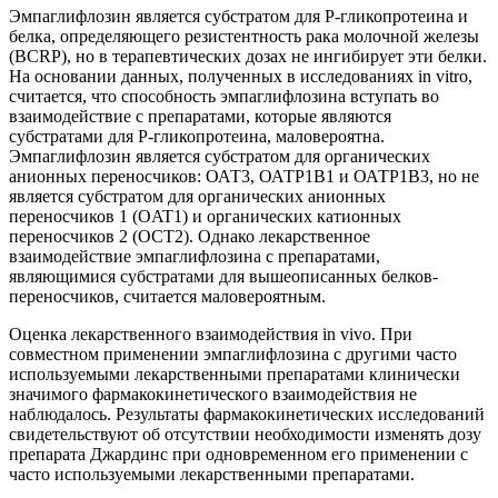
Эмпаглифлозин является субстратом для Р-гликопротеина и
белка, определяющего резистентность рака молочной железы
(BCRP), но в терапевтических дозах не ингибирует эти белки.
На основании данных, полученных в исследованиях in vitro,
считается, что способность эмпаглифлозина вступать во
взаимодействие с препаратами, которые являются
субстратами для Р-гликопротеина, маловероятна.
Эмпаглифлозин является субстратом для органических
анионных переносчиков: ОАТ3, ОАТР1В1 и ОАТР1В3, но не
является субстратом для органических анионных
переносчиков 1 (ОAT1) и органических катионных
переносчиков 2 (ОСТ2). Однако лекарственное
взаимодействие эмпаглифлозина с препаратами,
являющимися субстратами для вышеописанных белков-
переносчиков, считается маловероятным.
Оценка лекарственного взаимодействия in vivo. При
совместном применении эмпаглифлозина с другими часто
используемыми лекарственными препаратами клинически
значимого фармакокинетического взаимодействия не
наблюдалось. Результаты фармакокинетических исследований
свидетельствуют об отсутствии необходимости изменять дозу
препарата Джардинс при одновременном его применении с
часто используемыми лекарственными препаратами.