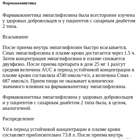
Фармакокинетика
Фармакокинетика эмпаглифлозина была всесторонне изучена
у здоровых добровольцев и у пациентов с сахарным диабетом
2 типа.
Всасывание
После приема внутрь эмпаглифлозин быстро всасывается,
Cmax эмпаглифлозина в плазме крови достигается через 1.5 ч.
Затем концентрация эмпаглифлозина в плазме снижается
двухфазно. После приема препарата в дозе 25 мг 1 раз/сут
средняя величина AUC в период устойчивой концентрации в
плазме крови составляла 4740 нмоль×ч/л, а величина Cmax -
687 нмоль/л. Прием пищи не оказывает клинически
значимого влияния на фармакокинетику эмпаглифлозина.
Фармакокинетика эмпаглифлозина у здоровых добровольцев
и у пациентов с сахарным диабетом 2 типа была, в целом,
аналогичной.
Распределение
Vd в период устойчивой концентрации в плазме крови
составляет приблизительно 73.8 л. После приема внутрь