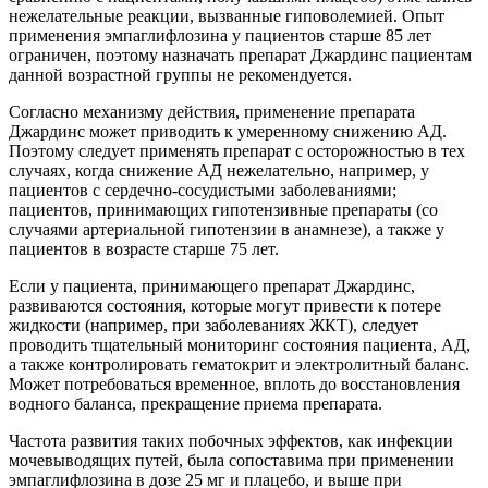
нежелательные реакции, вызванные гиповолемией. Опыт
применения эмпаглифлозина у пациентов старше 85 лет
ограничен, поэтому назначать препарат Джардинс пациентам
данной возрастной группы не рекомендуется.
Согласно механизму действия, применение препарата
Джардинс может приводить к умеренному снижению АД.
Поэтому следует применять препарат с осторожностью в тех
случаях, когда снижение АД нежелательно, например, у
пациентов с сердечно-сосудистыми заболеваниями;
пациентов, принимающих гипотензивные препараты (со
случаями артериальной гипотензии в анамнезе), а также у
пациентов в возрасте старше 75 лет.
Если у пациента, принимающего препарат Джардинс,
развиваются состояния, которые могут привести к потере
жидкости (например, при заболеваниях ЖКТ), следует
проводить тщательный мониторинг состояния пациента, АД,
а также контролировать гематокрит и электролитный баланс.
Может потребоваться временное, вплоть до восстановления
водного баланса, прекращение приема препарата.
Частота развития таких побочных эффектов, как инфекции
мочевыводящих путей, была сопоставима при применении
эмпаглифлозина в дозе 25 мг и плацебо, и выше при