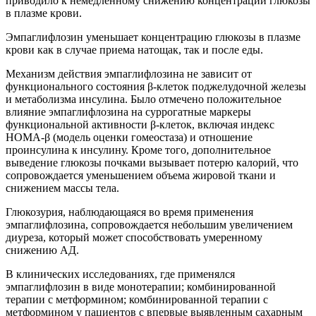
приводило к немедленному снижению концентрации глюкозы
в плазме крови.
Эмпаглифлозин уменьшает концентрацию глюкозы в плазме
крови как в случае приема натощак, так и после еды.
Механизм действия эмпаглифлозина не зависит от
функционального состояния β-клеток поджелудочной железы
и метаболизма инсулина. Было отмечено положительное
влияние эмпаглифлозина на суррогатные маркеры
функциональной активности β-клеток, включая индекс
НОМА-β (модель оценки гомеостаза) и отношение
проинсулина к инсулину. Кроме того, дополнительное
выведение глюкозы почками вызывает потерю калорий, что
сопровождается уменьшением объема жировой ткани и
снижением массы тела.
Глюкозурия, наблюдающаяся во время применения
эмпаглифлозина, сопровождается небольшим увеличением
диуреза, который может способствовать умеренному
снижению АД.
В клинических исследованиях, где применялся
эмпаглифлозин в виде монотерапии; комбинированной
терапии с метформином; комбинированной терапии с
метформином у пациентов с впервые выявленным сахарным