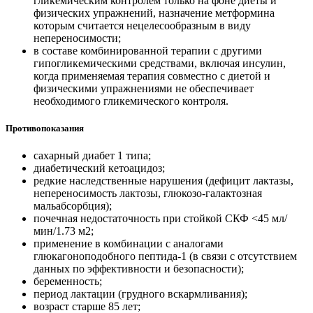
гликемическим контролем только на фоне диеты и
физических упражнений, назначение метформина
которым считается нецелесообразным в виду
непереносимости;
в составе комбинированной терапии с другими
гипогликемическими средствами, включая инсулин,
когда применяемая терапия совместно с диетой и
физическими упражнениями не обеспечивает
необходимого гликемического контроля.
Противопоказания
сахарный диабет 1 типа;
диабетический кетоацидоз;
редкие наследственные нарушения (дефицит лактазы,
непереносимость лактозы, глюкозо-галактозная
мальабсорбция);
почечная недостаточность при стойкой СКФ <45 мл/
мин/1.73 м2;
применение в комбинации с аналогами
глюкагоноподобного пептида-1 (в связи с отсутствием
данных по эффективности и безопасности);
беременность;
период лактации (грудного вскармливания);
возраст старше 85 лет;