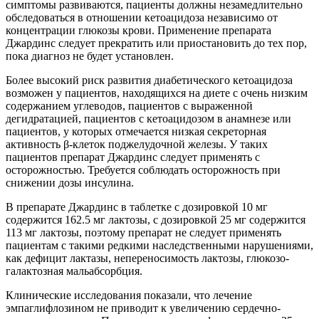
симптомы развиваются, пациенты должны незамедлительно
обследоваться в отношении кетоацидоза независимо от
концентрации глюкозы крови. Применение препарата
Джардинс следует прекратить или приостановить до тех пор,
пока диагноз не будет установлен.
Более высокий риск развития диабетического кетоацидоза
возможен у пациентов, находящихся на диете с очень низким
содержанием углеводов, пациентов с выраженной
дегидратацией, пациентов с кетоацидозом в анамнезе или
пациентов, у которых отмечается низкая секреторная
активность β-клеток поджелудочной железы. У таких
пациентов препарат Джардинс следует применять с
осторожностью. Требуется соблюдать осторожность при
снижении дозы инсулина.
В препарате Джардинс в таблетке с дозировкой 10 мг
содержится 162.5 мг лактозы, с дозировкой 25 мг содержится
113 мг лактозы, поэтому препарат не следует применять
пациентам с такими редкими наследственными нарушениями,
как дефицит лактазы, непереносимость лактозы, глюкозо-
галактозная мальабсорбция.
Клинические исследования показали, что лечение
эмпаглифлозином не приводит к увеличению сердечно-