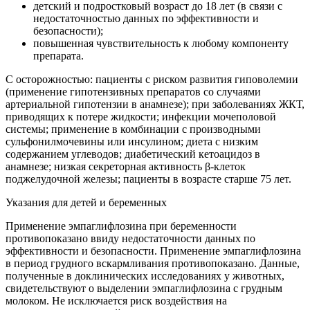
детский и подростковый возраст до 18 лет (в связи с
недостаточностью данных по эффективности и
безопасности);
повышенная чувствительность к любому компоненту
препарата.
С осторожностью: пациенты с риском развития гиповолемии
(применение гипотензивных препаратов со случаями
артериальной гипотензии в анамнезе); при заболеваниях ЖКТ,
приводящих к потере жидкости; инфекции мочеполовой
системы; применение в комбинации с производными
сульфонилмочевины или инсулином; диета с низким
содержанием углеводов; диабетический кетоацидоз в
анамнезе; низкая секреторная активность β-клеток
поджелудочной железы; пациенты в возрасте старше 75 лет.
Указания для детей и беременных
Применение эмпаглифлозина при беременности
противопоказано ввиду недостаточности данных по
эффективности и безопасности. Применение эмпаглифлозина
в период грудного вскармливания противопоказано. Данные,
полученные в доклинических исследованиях у животных,
свидетельствуют о выделении эмпаглифлозина с грудным
молоком. Не исключается риск воздействия на