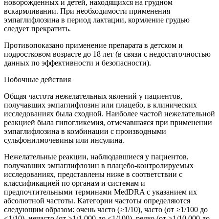
новорожденных и детей, находящихся на грудном
вскармливании. При необходимости применения
эмпаглифлозина в период лактации, кормление грудью
следует прекратить.
Противопоказано применение препарата в детском и
подростковом возрасте до 18 лет (в связи с недостаточностью
данных по эффективности и безопасности).
Побочные действия
Общая частота нежелательных явлений у пациентов,
получавших эмпаглифлозин или плацебо, в клинических
исследованиях была сходной. Наиболее частой нежелательной
реакцией была гипогликемия, отмечавшаяся при применении
эмпаглифлозина в комбинации с производными
сульфонилмочевины или инсулина.
Нежелательные реакции, наблюдавшиеся у пациентов,
получавших эмпаглифлозин в плацебо-контролируемых
исследованиях, представлены ниже в соответствии с
классификацией по органам и системам и
предпочтительными терминами MedDRA с указанием их
абсолютной частоты. Категории частоты определяются
следующим образом: очень часто (≥1/10), часто (от ≥1/100 до
<1/10), нечасто (от ≥1/1 000 до <1/100), редко (от ≥1/10 000 до