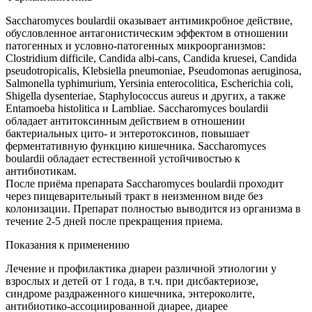
Saccharomyces boulardii оказывает антимикробное действие,
обусловленное антагонистическим эффектом в отношении
патогенных и условно-патогенных микроорганизмов:
Clostridium difficile, Candida albi-cans, Candida kruesei, Candida
pseudotropicalis, Klebsiella pneumoniae, Pseudomоnas aeruginosa,
Salmonella typhimurium, Yersinia enterocolitica, Escherichia coli,
Shigella dysenteriae, Staphylococcus aureus и других, а также
Entamoeba histolitica и Lambliae. Saccharomyces boulardii
обладает антитоксинным действием в отношении
бактериальных цито- и энтеротоксинов, повышает
ферментативную функцию кишечника. Saccharomyces
boulardii обладает естественной устойчивостью к
антибиотикам.
После приёма препарата Saccharomyces boulardii проходит
через пищеварительный тракт в неизменном виде без
колонизации. Препарат полностью выводится из организма в
течение 2-5 дней после прекращения приема.
Показания к применению
Лечение и профилактика диареи различной этиологии у
взрослых и детей от 1 года, в т.ч. при дисбактериозе,
синдроме раздраженного кишечника, энтероколите,
антибиотико-ассоциированной диарее, диарее