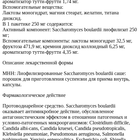
ароматизатор тутти-фрутти 1,74 мг.
Вспомогательные вещества:
Лактозы моногидрат, магния стеарат, желатин, титана
диоксид.
В 1 пакетике 250 мг содержится:
Активный компонент: Saccharomyces boulardii лиофилизат 250
мг;
Вспомогательные компоненты: лактозы моногидрат 32,5 мг,
фруктоза 471,9 мг, кремния диоксид коллоидный 6,25 мг,
ароматизатор тутти-фрутти 4,35 мг.
Описание лекарственной формы
МНН: Лиофилизированные Saccharomyces boulardii саше:
порошок для приготовления суспензии для приема внутрь,
капсулы.
Фармакологическое действие
Протоводиарейное средство. Saccharomyces boulardii
оказывает антимикробное действие, обусловленное
антагонистическим эффектом в отношении патогенных и
условно-патогенных микроорганизмов: Clostridium difficile,
Candida albi-cans, Candida kruesei, Candida pseudotropicalis,
Klebsiella pneumoniae, Pseudomоnas aeruginosa, Salmonella
typhimurium, Yersinia enterocolitica, Escherichia coli, Shigella