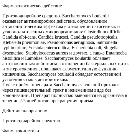
Фармакологическое действие
Протоводиарейное средство. Saccharomyces boulardii
оказывает антимикробное действие, обусловленное
антагонистическим эффектом в отношении патогенных и
условно-патогенных микроорганизмов: Clostridium difficile,
Candida albi-cans, Candida kruesei, Candida pseudotropicalis,
Klebsiella pneumoniae, Pseudomоnas aeruginosa, Salmonella
typhimurium, Yersinia enterocolitica, Escherichia coli, Shigella
dysenteriae, Staphylococcus aureus и других, а также Entamoeba
histolitica и Lambliae. Saccharomyces boulardii обладает
антитоксинным действием в отношении бактериальных цито-
и энтеротоксинов, повышает ферментативную функцию
кишечника. Saccharomyces boulardii обладает естественной
устойчивостью к антибиотикам.
После приёма препарата Saccharomyces boulardii проходит
через пищеварительный тракт в неизменном виде без
колонизации. Препарат полностью выводится из организма в
течение 2-5 дней после прекращения приема.
Действие на организм
Противодиарейное средство
Фармакокинетика