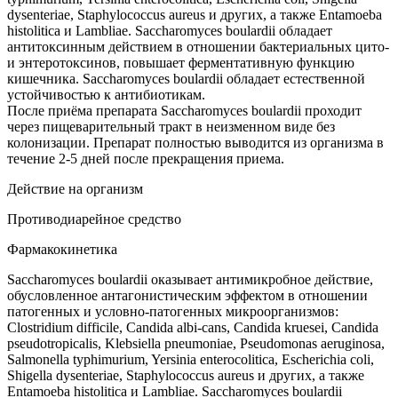
dysenteriae, Staphylococcus aureus и других, а также Entamoeba
histolitica и Lambliae. Saccharomyces boulardii обладает
антитоксинным действием в отношении бактериальных цито-
и энтеротоксинов, повышает ферментативную функцию
кишечника. Saccharomyces boulardii обладает естественной
устойчивостью к антибиотикам.
После приёма препарата Saccharomyces boulardii проходит
через пищеварительный тракт в неизменном виде без
колонизации. Препарат полностью выводится из организма в
течение 2-5 дней после прекращения приема.
Действие на организм
Противодиарейное средство
Фармакокинетика
Saccharomyces boulardii оказывает антимикробное действие,
обусловленное антагонистическим эффектом в отношении
патогенных и условно-патогенных микроорганизмов:
Clostridium difficile, Candida albi-cans, Candida kruesei, Candida
pseudotropicalis, Klebsiella pneumoniae, Pseudomоnas aeruginosa,
Salmonella typhimurium, Yersinia enterocolitica, Escherichia coli,
Shigella dysenteriae, Staphylococcus aureus и других, а также
Entamoeba histolitica и Lambliae. Saccharomyces boulardii