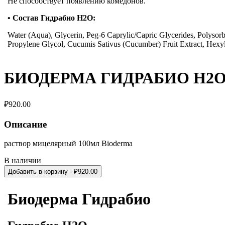
Не способствует появлению комедонов.
•
Состав
Гидрабио H2O
:
Water (Aqua), Glycerin, Peg-6 Caprylic/Capric Glycerides, Polysorb
Propylene Glycol, Cucumis Sativus (Cucumber) Fruit Extract, Hexy
БИОДЕРМА ГИДРАБИО H2
₽
920.00
Описание
раствор мицелярный 100мл Bioderma
В наличии
Добавить в корзину
- ₽
920.00
Биодерма
Гидрабио