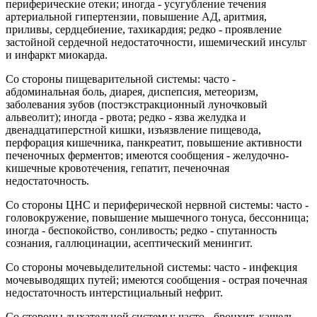
периферические отеки; иногда - усугубление течения
артериальной гипертензии, повышение АД, аритмия,
приливы, сердцебиение, тахикардия; редко - проявление
застойной сердечной недостаточности, ишемический инсульт
и инфаркт миокарда.
Со стороны пищеварительной системы: часто -
абдоминальная боль, диарея, диспепсия, метеоризм,
заболевания зубов (постэкстракционный луночковый
альвеолит); иногда - рвота; редко - язва желудка и
двенадцатиперстной кишки, изъязвление пищевода,
перфорация кишечника, панкреатит, повышение активности
печеночных ферментов; имеются сообщения - желудочно-
кишечные кровотечения, гепатит, печеночная
недостаточность.
Со стороны ЦНС и периферической нервной системы: часто -
головокружение, повышение мышечного тонуса, бессонница;
иногда - беспокойство, сонливость; редко - спутанность
сознания, галлюцинации, асептический менингит.
Со стороны мочевыделительной системы: часто - инфекция
мочевыводящих путей; имеются сообщения - острая почечная
недостаточность интерстициальный нефрит.
Со стороны дыхательной системы: часто - бронхит, кашель,