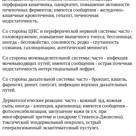
перфорация кишечника, панкреатит, повышение активности
печеночных ферментов; имеются сообщения - желудочно-
кишечные кровотечения, гепатит, печеночная
недостаточность.
Со стороны ЦНС и периферической нервной системы: часто -
головокружение, повышение мышечного тонуса, бессонница;
иногда - беспокойство, сонливость; редко - спутанность
сознания, галлюцинации, асептический менингит.
Со стороны мочевыделительной системы: часто - инфекция
мочевыводящих путей; имеются сообщения - острая почечная
недостаточность интерстициальный нефрит.
Со стороны дыхательной системы: часто - бронхит, кашель,
фарингит, ринит, синусит, инфекции верхних дыхательных
путей.
Дерматологические реакции: часто - кожный зуд, кожная
сыпь; иногда - алопеция, крапивница; имеются сообщения -
фотосенсибилизация, шелушение кожи (в т.ч. при
многоформной эритеме и синдроме Стивенса-Джонсона),
токсический эпидермальный некролиз, острый
генерализованный экзантематозный пустулез.