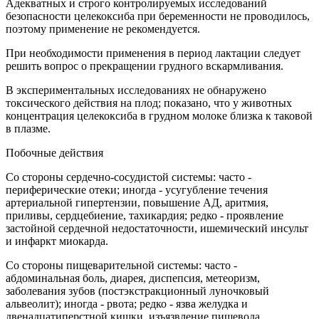
Адекватных и строго контролируемых исследований
безопасности целекоксиба при беременности не проводилось,
поэтому применение не рекомендуется.
При необходимости применения в период лактации следует
решить вопрос о прекращении грудного вскармливания.
В экспериментальных исследованиях не обнаружено
токсического действия на плод; показано, что у животных
концентрация целекоксиба в грудном молоке близка к таковой
в плазме.
Побочные действия
Со стороны сердечно-сосудистой системы: часто -
периферические отеки; иногда - усугубление течения
артериальной гипертензии, повышение АД, аритмия,
приливы, сердцебиение, тахикардия; редко - проявление
застойной сердечной недостаточности, ишемический инсульт
и инфаркт миокарда.
Со стороны пищеварительной системы: часто -
абдоминальная боль, диарея, диспепсия, метеоризм,
заболевания зубов (постэкстракционный луночковый
альвеолит); иногда - рвота; редко - язва желудка и
двенадцатиперстной кишки, изъязвление пищевода,