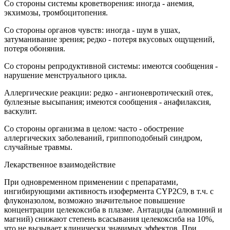
Со стороны системы кроветворения: иногда - анемия,
экхимозы, тромбоцитопения.
Со стороны органов чувств: иногда - шум в ушах,
затуманивание зрения; редко - потеря вкусовых ощущений,
потеря обоняния.
Со стороны репродуктивной системы: имеются сообщения -
нарушение менструального цикла.
Аллергические реакции: редко - ангионевротический отек,
буллезные высыпания; имеются сообщения - анафилаксия,
васкулит.
Со стороны организма в целом: часто - обострение
аллергических заболеваний, гриппоподобный синдром,
случайные травмы.
Лекарственное взаимодействие
При одновременном применении с препаратами,
ингибирующими активность изофермента CYP2C9, в т.ч. с
флуконазолом, возможно значительное повышение
концентрации целекоксиба в плазме. Антациды (алюминий и
магний) снижают степень всасывания целекоксиба на 10%,
что не вызывает клинически значимых эффектов. При