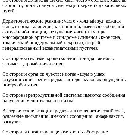
фарингит, ринит, синусит, инфекции верхних дыхательных
путей.
Дерматологические реакции: часто - кожный зуд, кожная
сыпь; иногда - алопеция, крапивница; имеются сообщения -
фотосенсибилизация, шелушение кожи (в т.ч. при
многоформной эритеме и синдроме Стивенса-Джонсона),
токсический эпидермальный некролиз, острый
генерализованный экзантематозный пустулез.
Со стороны системы кроветворения: иногда - анемия,
экхимозы, тромбоцитопения.
Со стороны органов чувств: иногда - шум в ушах,
затуманивание зрения; редко - потеря вкусовых ощущений,
потеря обоняния.
Со стороны репродуктивной системы: имеются сообщения -
нарушение менструального цикла.
Аллергические реакции: редко - ангионевротический отек,
буллезные высыпания; имеются сообщения - анафилаксия,
васкулит.
Со стороны организма в целом: часто - обострение