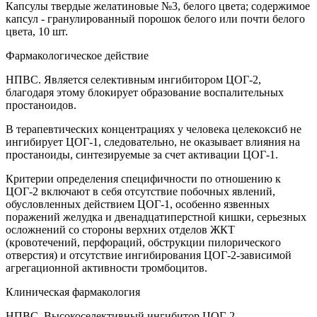
Капсулы твердые желатиновые №3, белого цвета; содержимое
капсул - гранулированный порошок белого или почти белого
цвета, 10 шт.
Фармакологическое действие
НПВС. Является селективным ингибитором ЦОГ-2,
благодаря этому блокирует образование воспалительных
простаноидов.
В терапевтических концентрациях у человека целекоксиб не
ингибирует ЦОГ-1, следовательно, не оказывает влияния на
простаноиды, синтезируемые за счет активации ЦОГ-1.
Критерии определения специфичности по отношению к
ЦОГ-2 включают в себя отсутствие побочных явлений,
обусловленных действием ЦОГ-1, особенно язвенных
поражений желудка и двенадцатиперстной кишки, серьезных
осложнений со стороны верхних отделов ЖКТ
(кровотечений, перфораций, обструкции пилорического
отверстия) и отсутствие ингибирования ЦОГ-2-зависимой
агрегационной активности тромбоцитов.
Клиническая фармакология
НПВС. Высокоселективный ингибитор ЦОГ-2.