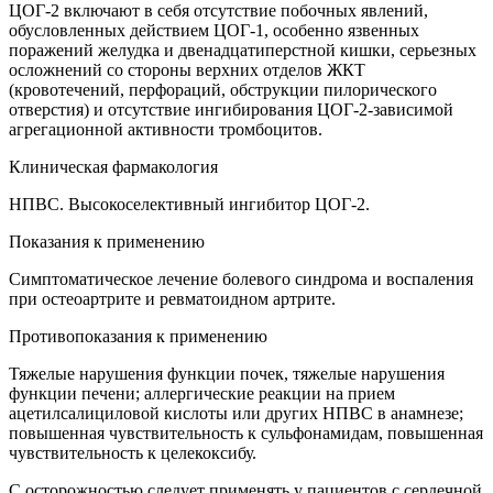
ЦОГ-2 включают в себя отсутствие побочных явлений,
обусловленных действием ЦОГ-1, особенно язвенных
поражений желудка и двенадцатиперстной кишки, серьезных
осложнений со стороны верхних отделов ЖКТ
(кровотечений, перфораций, обструкции пилорического
отверстия) и отсутствие ингибирования ЦОГ-2-зависимой
агрегационной активности тромбоцитов.
Клиническая фармакология
НПВС. Высокоселективный ингибитор ЦОГ-2.
Показания к применению
Симптоматическое лечение болевого синдрома и воспаления
при остеоартрите и ревматоидном артрите.
Противопоказания к применению
Тяжелые нарушения функции почек, тяжелые нарушения
функции печени; аллергические реакции на прием
ацетилсалициловой кислоты или других НПВС в анамнезе;
повышенная чувствительность к сульфонамидам, повышенная
чувствительность к целекоксибу.
С осторожностью следует применять у пациентов с сердечной