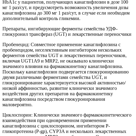
НbА1c у пациентов, получающих канаглифлозин в дозе 100
мг 1 раз/сут, и предусмотреть возможность увеличения дозы
канаглифлозина до 300 мг 1 раз/сут, в случае если необходим
дополнительный контроль гликемии.
Препараты, ингибирующие ферменты семейства УДФ-
глюкуронил трансфераз (UGT) и лекарственные переносчики
Пробенецид: Совместное применение канаглифлозина с
пробенецидом, неселективным ингибитором нескольких
ферментов семейства UGT и лекарственных переносчиков,
включая UGT1A9 и MRP2, не оказывало клинически
значимого влияния на фармакокинетику канаглифлозина.
Поскольку канаглифлозин подвергается глюкуронированию
двумя различными ферментами семейства UGT, и
глюкуронирование характеризуется высокой активностью/
низкой аффинностью, развитие клинически значимого
воздействия других препаратов на фармакокинетику
канаглифлозина посредством глюкуронирования
маловероятно.
Циклоспорин: Клинически значимого фармакокинетического
взаимодействия при одновременном применении
канаглифлозина с циклоспорином, ингибитором Р-
гликопротеина (P-gp), CYP3A и нескольких лекарственных