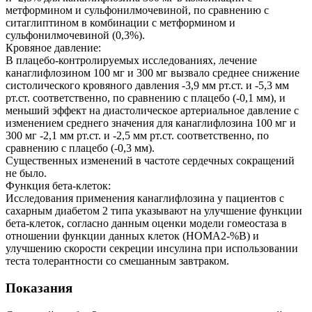
метформином и сульфонилмочевиной, по сравнению с
ситаглиптином в комбинации с метформином и
сульфонилмочевиной (0,3%).
Кровяное давление:
В плацебо-контролируемых исследованиях, лечение
канаглифлозином 100 мг и 300 мг вызвало среднее снижение
систолического кровяного давления -3,9 мм рт.ст. и -5,3 мм
рт.ст. соответственно, по сравнению с плацебо (-0,1 мм), и
меньший эффект на диастолическое артериальное давление с
изменением среднего значения для канаглифлозина 100 мг и
300 мг -2,1 мм рт.ст. и -2,5 мм рт.ст. соответственно, по
сравнению с плацебо (-0,3 мм).
Существенных изменений в частоте сердечных сокращений
не было.
Функция бета-клеток:
Исследования применения канаглифлозина у пациентов с
сахарным диабетом 2 типа указывают на улучшение функции
бета-клеток, согласно данным оценки модели гомеостаза в
отношении функции данных клеток (HOMA2-%B) и
улучшению скорости секреции инсулина при использовании
теста толерантности со смешанным завтраком.
Показания