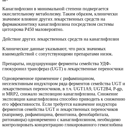
Канаглифлозин в минимальной степени подвергается
окислительному метаболизму. Таким образом, клинически
значимое влияние других лекарственных средств на
фармакокинетику канаглифлозина посредством системы
цитохрома Р450 маловероятно.
Действие других лекарственных средств на канаглифлозин
Клинические данные указывают, что риск значимых
взаимодействий с сопутствующими препаратами низок.
Препараты, индуцирующие ферменты семейства УДФ-
глюкуронил трансфераз (UGT) u лекарственные переносчики
Одновременное применение с рифампицином,
неселективным индуктором ряда ферментов семейства UGT и
лекарственных переносчиков, в т.ч. UGT1А9, UGT2B4, P-gp,
и MRP2, снижало экспозицию канаглифлозина. Снижение
экспозиции канаглифлозина способно приводить к снижению
его эффективности. Если требуется назначение индуктора
ферментов семейства UGT и лекарственных переносчиков
(например, рифампицина, фенитоина, фенобарбитала,
ритонавира) одновременно с канаглифлозином, необходимо
контролировать концентрацию гликированного гемоглобина