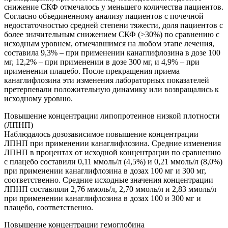
снижение СКФ отмечалось у меньшего количества пациентов.
Согласно объединенному анализу пациентов с почечной
недостаточностью средней степени тяжести, доля пациентов с
более значительным снижением СКФ (>30%) по сравнению с
исходным уровнем, отмечавшимся на любом этапе лечения,
составила 9,3% – при применении канаглифлозина в дозе 100
мг, 12,2% – при применении в дозе 300 мг, и 4,9% – при
применении плацебо. После прекращения приема
канаглифлозина эти изменения лабораторных показателей
претерпевали положительную динамику или возвращались к
исходному уровню.
Повышение концентрации липопротеинов низкой плотности
(ЛПНП)
Наблюдалось дозозависимое повышение концентрации
ЛПНП при применении канаглифлозина. Средние изменения
ЛПНП в процентах от исходной концентрации по сравнению
с плацебо составили 0,11 ммоль/л (4,5%) и 0,21 ммоль/л (8,0%)
при применении канаглифлозина в дозах 100 мг и 300 мг,
соответственно. Средние исходные значения концентрации
ЛПНП составляли 2,76 ммоль/л, 2,70 ммоль/л и 2,83 ммоль/л
при применении канаглифлозина в дозах 100 и 300 мг и
плацебо, соответственно.
Повышение концентрации гемоглобина