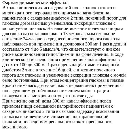
Фармакодинамические эффекты:
В ходе клинических исследований после однократного и
многократного перорального приема канаглифлозина
пациентами с сахарным диабетом 2 типа, почечный порог для
глюкозы дозозависимо уменьшался, экскреция глюкозы с
мочой увеличивалась. Начальное значение почечного порога
для глюкозы составляло около 13 ммоль/л, максимальное
снижение 24-часового среднего почечного порога глюкозы
наблюдалось при применении дозировки 300 мг 1 раз в день и
составляло от 4 до 5 ммоль/л, что свидетельствует о низком
риске возникновения гипогликемии на фоне лечения. В ходе
клинического исследования применения канаглифлозина в
дозах от 100 до 300 мг 1 раз в день пациентами с сахарным
диабетом 2 типа в течение 16 дней, снижение почечного
порога для глюкозы и увеличение экскреции глюкозы с мочой
было постоянным. При этом концентрация глюкозы в плазме
крови снижалась дозозависимо в первый день применения с
последующим устойчивым снижением концентрации
глюкозы в плазме крови натощак и после еды.
Применение одной дозы 300 мг канаглифлозина перед
приемом пищи смешанной калорийности пациентами с
сахарным диабетом 2 типа вызывало задержку всасывания
глюкозы в кишечнике и снижение постпрандиальной
гликемии посредством ренального и экстраренального
механизмов.