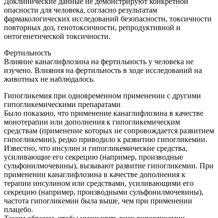
Доклинические данные не демонстрируют конкретной
опасности для человека, согласно результатам
фармакологических исследований безопасности, токсичности
повторных доз, генотоксичности, репродуктивной и
онтогенетической токсичности.
Фертильность
Влияние канаглифлозина на фертильность у человека не
изучено. Влияния на фертильность в ходе исследований на
животных не наблюдалось.
Гипогликемия при одновременном применении с другими
гипогликемическими препаратами
Было показано, что применение канаглифлозина в качестве
монотерапии или дополнения к гипогликемическим
средствам (применение которых не сопровождается развитием
гипогликемии), редко приводило к развитию гипогликемии.
Известно, что инсулин и гипогликемические средства,
усиливающие его секрецию (например, производные
сульфонилмочевины), вызывают развитие гипогликемии. При
применении канаглифлозина в качестве дополнения к
терапии инсулином или средствами, усиливающими его
секрецию (например, производными сульфонилмочевины),
частота гипогликемии была выше, чем при применении
плацебо.