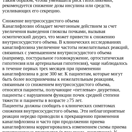
Таким образом, чтобы уменьшить риск гипогликемии,
рекомендуется снижение дозы инсулина или средств,
усиливающих его секрецию.
Снижение внутрисосудистого объема
Канаглифлозин обладает мочегонным действием за счет
увеличения выведения глюкозы почками, вызывая
осмотический диурез, что может привести к снижению
внутрисосудистого объема. В клинических исследованиях
канаглифлозина увеличение частоты нежелательных реакций,
связанных с уменьшением внутрисосудистого объема
(например, постуральное головокружение, ортостатическая
гипотензия или артериальная гипотензия), чаще наблюдалось
в течение первых трех месяцев при применении
канаглифлозина в дозе 300 мг. К пациентам, которые могут
быть более восприимчивы к нежелательным реакциям,
связанным со снижением внутрисосудистого объема,
относятся пациенты, получающие «петлевые» диуретики,
пациенты с нарушением функции почек средней степени
тяжести и пациенты в возрасте ≥75 лет.
Пациенты должны сообщать о клинических симптомах
снижения внутрисосудистого объема. Эти неблагоприятные
реакции нередко приводили к прекращению применения
канаглифлозина и часто при продолжении приема
канаглифлозина корригировались изменением схемы приема