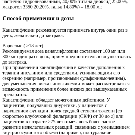
частично гидролизованный, 40,00% титана диоксид 25,00%,
макрогол 3350 20,20%, тальк 14,80%) – 18,00 мг.
Способ применения и дозы
Канаглифлозин рекомендуется принимать внутрь один раз в
день, желательно до завтрака.
Взрослые ( ≥18 лет)
Рекомендуемая доза канаглифлозина составляет 100 мг или
300 мг один раз в день; прием предпочтительно осуществлять
до завтрака.
При применении канаглифлозина в качестве дополнения к
терапии инсулином или средствами, усиливающими его
секрецию (например, производными сульфонилмочевины),
для уменьшения риска гипогликемии может рассматриваться
возможность применения более низких доз вышеуказанных
препаратов.
Канаглифлозин обладает мочегонным действием. У
пациентов, получавших диуретики, у пациентов с
нарушением функции почек средней степени тяжести [со
скоростью клубочковой фильтрации (СКФ) от 30 до
] или
2
пациентов в возрасте ≥75 лет отмечалось более частое
развитие нежелательных реакций, связанных с уменьшением
внутрисосудистого объема (например, постуральное