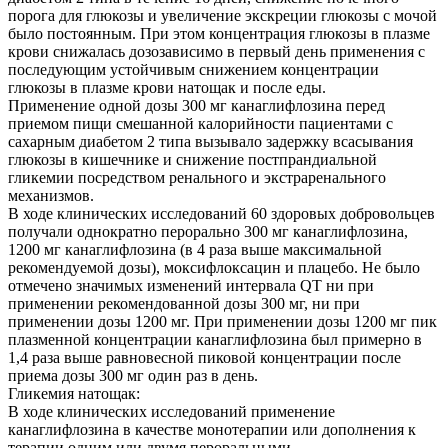
порога для глюкозы и увеличение экскреции глюкозы с мочой
было постоянным. При этом концентрация глюкозы в плазме
крови снижалась дозозависимо в первый день применения с
последующим устойчивым снижением концентрации
глюкозы в плазме крови натощак и после еды.
Применение одной дозы 300 мг канаглифлозина перед
приемом пищи смешанной калорийности пациентами с
сахарным диабетом 2 типа вызывало задержку всасывания
глюкозы в кишечнике и снижение постпрандиальной
гликемии посредством ренального и экстраренального
механизмов.
В ходе клинических исследований 60 здоровых добровольцев
получали однократно перорально 300 мг канаглифлозина,
1200 мг канаглифлозина (в 4 раза выше максимальной
рекомендуемой дозы), моксифлоксацин и плацебо. Не было
отмечено значимых изменений интервала QT ни при
применении рекомендованной дозы 300 мг, ни при
применении дозы 1200 мг. При применении дозы 1200 мг пик
плазменной концентрации канаглифлозина был примерно в
1,4 раза выше равновесной пиковой концентрации после
приема дозы 300 мг один раз в день.
Гликемия натощак:
В ходе клинических исследований применение
канаглифлозина в качестве монотерапии или дополнения к
терапии одним или двумя пероральными