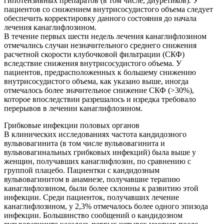
гипотензивных препаратов (в том числе, диуретиков). У
пациентов со снижением внутрисосудистого объема следует
обеспечить корректировку данного состояния до начала
лечения канаглифлозином.
В течение первых шести недель лечения канаглифлозином
отмечались случаи незначительного среднего снижения
расчетной скорости клубочковой фильтрации (СКФ)
вследствие снижения внутрисосудистого объема. У
пациентов, предрасположенных к большему снижению
внутрисосудистого объема, как указано выше, иногда
отмечалось более значительное снижение СКФ (>30%),
которое впоследствии разрешалось и изредка требовало
перерывов в лечении канаглифлозином.
Грибковые инфекции половых органов
В клинических исследованиях частота кандидозного
вульвовагинита (в том числе вульвовагинита и
вульвовагинальных грибковых инфекций) была выше у
женщин, получавших канаглифлозин, по сравнению с
группой плацебо. Пациентки с кандидозным
вульвовагинитом в анамнезе, получавшие терапию
канаглифлозином, были более склонны к развитию этой
инфекции. Среди пациенток, получавших лечение
канаглифлозином, у 2,3% отмечалось более одного эпизода
инфекции. Большинство сообщений о кандидозном