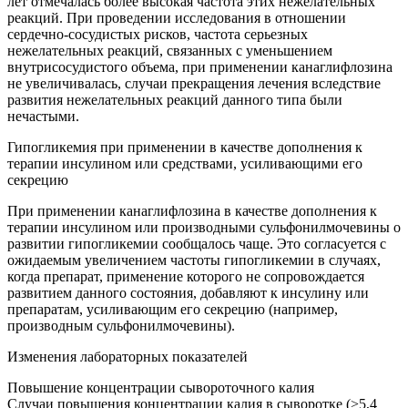
лет отмечалась более высокая частота этих нежелательных
реакций. При проведении исследования в отношении
сердечно-сосудистых рисков, частота серьезных
нежелательных реакций, связанных с уменьшением
внутрисосудистого объема, при применении канаглифлозина
не увеличивалась, случаи прекращения лечения вследствие
развития нежелательных реакций данного типа были
нечастыми.
Гипогликемия при применении в качестве дополнения к
терапии инсулином или средствами, усиливающими его
секрецию
При применении канаглифлозина в качестве дополнения к
терапии инсулином или производными сульфонилмочевины о
развитии гипогликемии сообщалось чаще. Это согласуется с
ожидаемым увеличением частоты гипогликемии в случаях,
когда препарат, применение которого не сопровождается
развитием данного состояния, добавляют к инсулину или
препаратам, усиливающим его секрецию (например,
производным сульфонилмочевины).
Изменения лабораторных показателей
Повышение концентрации сывороточного калия
Случаи повышения концентрации калия в сыворотке (>5,4