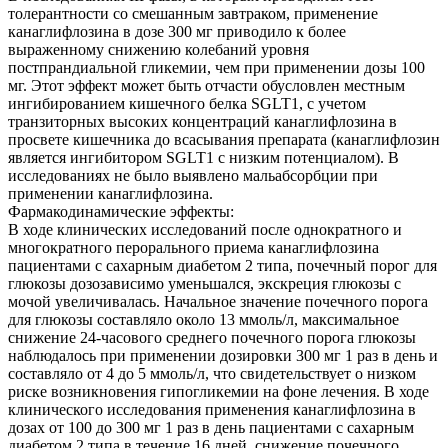
толерантности со смешанным завтраком, применение
канаглифлозина в дозе 300 мг приводило к более
выраженному снижению колебаний уровня
постпрандиальной гликемии, чем при применении дозы 100
мг. Этот эффект может быть отчасти обусловлен местным
ингибированием кишечного белка SGLT1, с учетом
транзиторных высоких концентраций канаглифлозина в
просвете кишечника до всасывания препарата (канаглифлозин
является ингибитором SGLT1 с низким потенциалом). В
исследованиях не было выявлено мальабсорбции при
применении канаглифлозина.
Фармакодинамические эффекты:
В ходе клинических исследований после однократного и
многократного перорального приема канаглифлозина
пациентами с сахарным диабетом 2 типа, почечный порог для
глюкозы дозозависимо уменьшался, экскреция глюкозы с
мочой увеличивалась. Начальное значение почечного порога
для глюкозы составляло около 13 ммоль/л, максимальное
снижение 24-часового среднего почечного порога глюкозы
наблюдалось при применении дозировки 300 мг 1 раз в день и
составляло от 4 до 5 ммоль/л, что свидетельствует о низком
риске возникновения гипогликемии на фоне лечения. В ходе
клинического исследования применения канаглифлозина в
дозах от 100 до 300 мг 1 раз в день пациентами с сахарным
диабетом 2 типа в течение 16 дней, снижение почечного