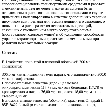
способность управлять транспортными средствами и работать
с механизмами. Тем не менее, пациенты должны быть
осведомлены о риске возникновения гипогликемии в случае
применения канаглифлозина в качестве дополнения к терапии
инсулином или препаратами, усиливающими его секрецию, о
повышенном риске развития нежелательных реакций,
связанных с уменьшением внутрисосудистого объема
(постуральное головокружение) и об ухудшении способности
управлять транспортными средствами и механизмами при
развитии нежелательных реакций.
Состав
В 1 таблетке, покрытой пленочной оболочкой 300 мг,
содержится:
306,0 мг канаглифлозина гемигидрата, что эквивалентно 300,0
мг канаглифлозина.
Вспомогательные вещества (ядро): целлюлоза
микрокристаллическая 117,78 мг, лактоза безводная 117,78 мг,
кроскармеллоза натрия 36,00 мг, гипролоза 18,00 мг, магния
стеарат 4,44 мг.
Вспомогательные вещества (оболочка): краситель Опадрай II
85F18422 белый (в состав входят поливиниловый спирт,