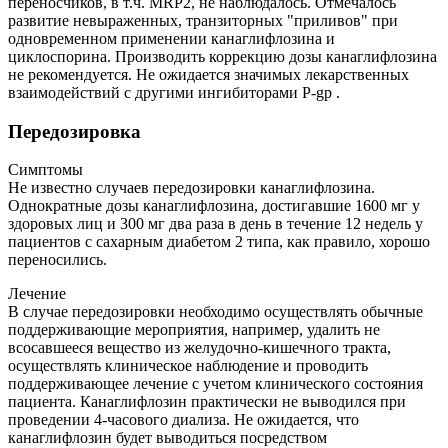
переносчиков, в т.ч. MRP2, не наблюдалось. Отмечалось
развитие невыраженных, транзиторных "приливов" при
одновременном применении канаглифлозина и
циклоспорина. Производить коррекцию дозы канаглифлозина
не рекомендуется. Не ожидается значимых лекарственных
взаимодействий с другими ингибиторами P-gp .
Передозировка
Симптомы
Не известно случаев передозировки канаглифлозина.
Однократные дозы канаглифлозина, достигавшие 1600 мг у
здоровых лиц и 300 мг два раза в день в течение 12 недель у
пациентов с сахарным диабетом 2 типа, как правило, хорошо
переносились.
Лечение
В случае передозировки необходимо осуществлять обычные
поддерживающие мероприятия, например, удалить не
всосавшееся вещество из желудочно-кишечного тракта,
осуществлять клиническое наблюдение и проводить
поддерживающее лечение с учетом клинического состояния
пациента. Канаглифлозин практически не выводился при
проведении 4-часового диализа. Не ожидается, что
канаглифлозин будет выводиться посредством