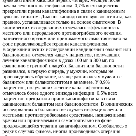
вульвовагините касалось первых четырех месяцев после
начала лечения канаглифлозином. 0,7% всех пациенток
прекратили прием канаглифлозина в связи с кандидозным
вульвовагинитом. Диагноз кандидозного вульвовагинита, как
правило, устанавливался только на основе симптомов. В
клинических исследованиях отмечалась эффективность
местного или перорального противогрибкового лечения,
назначенного врачом или принимаемого самостоятельно на
фоне продолжающейся терапии канаглифлозином.
В ходе клинических исследований кандидозный баланит или
баланопостит отмечался чаще у пациентов, получавших
лечение канаглифлозином в дозах 100 мг и 300 мг, по
сравнению с группой плацебо. Баланит или баланопостит
развивался, в первую очередь, у мужчин, которым не
производилось обрезание, и чаще развивался у мужчин с
баланитом или баланопоститом в анамнезе. У 0,9%
пациентов, получавших лечение канаглифлозином,
отмечалось более одного эпизода инфекции. 0,5% всех
пациентов прекратили прием канаглифлозина в связи
кандидозным баланитом или баланопоститом. В клинических
исследованиях в большинстве случаев инфекцию лечили
местными противогрибковыми средствами, назначенными
врачом или принимаемыми самостоятельно на фоне
продолжающейся терапии канаглифлозином. Сообщалось о
редких случаях фимоза, иногда производилась операция