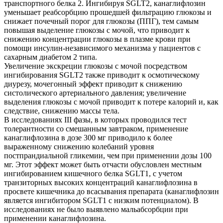
транспортного белка 2. Ингибируя SGLT2, канаглифлозин
уменьшает реабсорбцию прошедшей фильтрацию глюкозы и
снижает почечный порог для глюкозы (ППГ), тем самым
повышая выделение глюкозы с мочой, что приводит к
снижению концентрации глюкозы в плазме крови при
помощи инсулин-независимого механизма у пациентов с
сахарным диабетом 2 типа.
Увеличение экскреции глюкозы с мочой посредством
ингибирования SGLT2 также приводит к осмотическому
диурезу, мочегонный эффект приводит к снижению
систолического артериального давления; увеличение
выделения глюкозы с мочой приводит к потере калорий и, как
следствие, снижению массы тела.
В исследованиях III фазы, в которых проводился тест
толерантности со смешанным завтраком, применение
канаглифлозина в дозе 300 мг приводило к более
выраженному снижению колебаний уровня
постпрандиальной гликемии, чем при применении дозы 100
мг. Этот эффект может быть отчасти обусловлен местным
ингибированием кишечного белка SGLT1, с учетом
транзиторных высоких концентраций канаглифлозина в
просвете кишечника до всасывания препарата (канаглифлозин
является ингибитором SGLT1 с низким потенциалом). В
исследованиях не было выявлено мальабсорбции при
применении канаглифлозина.