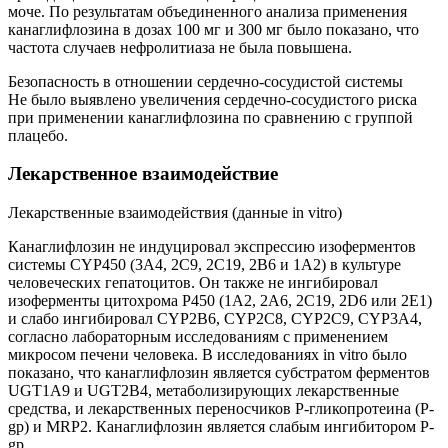
моче. По результатам объединенного анализа применения
канаглифлозина в дозах 100 мг и 300 мг было показано, что
частота случаев нефролитиаза не была повышена.
Безопасность в отношении сердечно-сосудистой системы
Не было выявлено увеличения сердечно-сосудистого риска
при применении канаглифлозина по сравнению с группой
плацебо.
Лекарственное взаимодействие
Лекарственные взаимодействия (данные in vitro)
Канаглифлозин не индуцировал экспрессию изоферментов
системы CYP450 (3А4, 2С9, 2С19, 2В6 и 1А2) в культуре
человеческих гепатоцитов. Он также не ингибировал
изоферменты цитохрома Р450 (1А2, 2А6, 2С19, 2D6 или 2Е1)
и слабо ингибировал CYP2B6, CYP2C8, CYP2C9, CYP3A4,
согласно лабораторным исследованиям с применением
микросом печени человека. В исследованиях in vitro было
показано, что канаглифлозин является субстратом ферментов
UGT1A9 и UGT2B4, метаболизирующих лекарственные
средства, и лекарственных переносчиков Р-гликопротеина (P-
gp) и MRP2. Канаглифлозин является слабым ингибитором P-
gp.