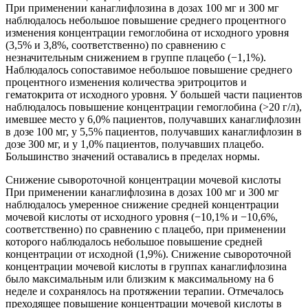
При применении канаглифлозина в дозах 100 мг и 300 мг
наблюдалось небольшое повышение среднего процентного
изменения концентрации гемоглобина от исходного уровня
(3,5% и 3,8%, соответственно) по сравнению с
незначительным снижением в группе плацебо (−1,1%).
Наблюдалось сопоставимое небольшое повышение среднего
процентного изменения количества эритроцитов и
гематокрита от исходного уровня. У большей части пациентов
наблюдалось повышение концентрации гемоглобина (>20 г/л),
имевшее место у 6,0% пациентов, получавших канаглифлозин
в дозе 100 мг, у 5,5% пациентов, получавших канаглифлозин в
дозе 300 мг, и у 1,0% пациентов, получавших плацебо.
Большинство значений оставались в пределах нормы.
Снижение сывороточной концентрации мочевой кислоты
При применении канаглифлозина в дозах 100 мг и 300 мг
наблюдалось умеренное снижение средней концентрации
мочевой кислоты от исходного уровня (−10,1% и −10,6%,
соответственно) по сравнению с плацебо, при применении
которого наблюдалось небольшое повышение средней
концентрации от исходной (1,9%). Снижение сывороточной
концентрации мочевой кислоты в группах канаглифлозина
было максимальным или близким к максимальному на 6
неделе и сохранялось на протяжении терапии. Отмечалось
преходящее повышение концентрации мочевой кислоты в