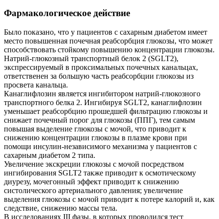
Фармакологическое действие
Было показано, что у пациентов с сахарным диабетом имеет
место повышенная почечная реабсорбция глюкозы, что может
способствовать стойкому повышению концентрации глюкозы.
Натрий-глюкозный транспортный белок 2 (SGLT2),
экспрессируемый в проксимальных почечных канальцах,
ответственен за большую часть реабсорбции глюкозы из
просвета канальца.
Канаглифлозин является ингибитором натрий-глюкозного
транспортного белка 2. Ингибируя SGLT2, канаглифлозин
уменьшает реабсорбцию прошедшей фильтрацию глюкозы и
снижает почечный порог для глюкозы (ППГ), тем самым
повышая выделение глюкозы с мочой, что приводит к
снижению концентрации глюкозы в плазме крови при
помощи инсулин-независимого механизма у пациентов с
сахарным диабетом 2 типа.
Увеличение экскреции глюкозы с мочой посредством
ингибирования SGLT2 также приводит к осмотическому
диурезу, мочегонный эффект приводит к снижению
систолического артериального давления; увеличение
выделения глюкозы с мочой приводит к потере калорий и, как
следствие, снижению массы тела.
В исследованиях III фазы, в которых проводился тест