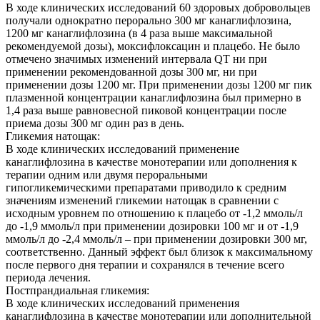
В ходе клинических исследований 60 здоровых добровольцев
получали однократно перорально 300 мг канаглифлозина,
1200 мг канаглифлозина (в 4 раза выше максимальной
рекомендуемой дозы), моксифлоксацин и плацебо. Не было
отмечено значимых изменений интервала QT ни при
применении рекомендованной дозы 300 мг, ни при
применении дозы 1200 мг. При применении дозы 1200 мг пик
плазменной концентрации канаглифлозина был примерно в
1,4 раза выше равновесной пиковой концентрации после
приема дозы 300 мг один раз в день.
Гликемия натощак:
В ходе клинических исследований применение
канаглифлозина в качестве монотерапии или дополнения к
терапии одним или двумя пероральными
гипогликемическими препаратами приводило к средним
значениям изменений гликемии натощак в сравнении с
исходным уровнем по отношению к плацебо от -1,2 ммоль/л
до -1,9 ммоль/л при применении дозировки 100 мг и от -1,9
ммоль/л до -2,4 ммоль/л – при применении дозировки 300 мг,
соответственно. Данный эффект был близок к максимальному
после первого дня терапии и сохранялся в течение всего
периода лечения.
Постпрандиальная гликемия:
В ходе клинических исследований применения
канаглифлозина в качестве монотерапии или дополнительной