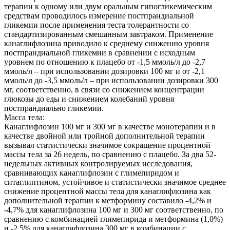
терапии к одному или двум оральным гипогликемическим
средствам проводилось измерение постпрандиальной
гликемии после применения теста толерантности со
стандартизированным смешанным завтраком. Применение
канаглифлозина приводило к среднему снижению уровня
постпрандиальной гликемии в сравнении с исходным
уровнем по отношению к плацебо от -1,5 ммоль/л до -2,7
ммоль/л – при использовании дозировки 100 мг и от -2,1
ммоль/л до -3,5 ммоль/л – при использовании дозировки 300
мг, соответственно, в связи со снижением концентрации
глюкозы до еды и снижением колебаний уровня
постпрандиально гликемии.
Масса тела:
Канаглифлозин 100 мг и 300 мг в качестве монотерапии и в
качестве двойной или тройной дополнительной терапии
вызывал статистически значимое сокращение процентной
массы тела за 26 недель, по сравнению с плацебо. За два 52-
недельных активных контролируемых исследования,
сравнивающих канаглифлозин с глимепиридом и
ситаглиптином, устойчивое и статистически значимое среднее
снижение процентной массы тела для канаглифлозина как
дополнительной терапии к метформину составило -4,2% и
-4,7% для канаглифлозина 100 мг и 300 мг соответственно, по
сравнению с комбинацией глимепирида и метформина (1,0%)
и -2,5% для канаглифлозина 300 мг в комбинации с