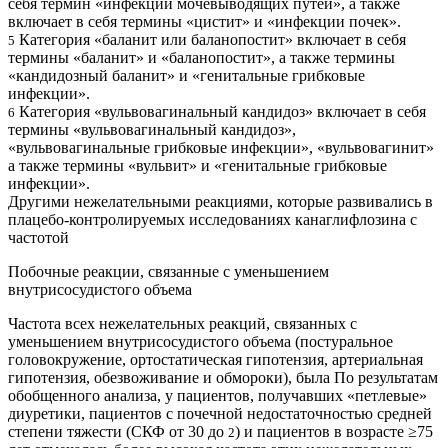
себя термин «инфекции мочевыводящих путей», а также
включает в себя термины «цистит» и «инфекции почек».
Категория «баланит или баланопостит» включает в себя
5
термины «баланит» и «баланопостит», а также термины
«кандидозный баланит» и «генитальные грибковые
инфекции».
Категория «вульвовагинальный кандидоз» включает в себя
6
термины «вульвовагинальный кандидоз»,
«вульвовагинальные грибковые инфекции», «вульвовагинит»
а также термины «вульвит» и «генитальные грибковые
инфекции».
Другими нежелательными реакциями, которые развивались в
плацебо-контролируемых исследованиях канаглифлозина с
частотой
Побочные реакции, связанные с уменьшением
внутрисосудистого объема
Частота всех нежелательных реакций, связанных с
уменьшением внутрисосудистого объема (постуральное
головокружение, ортостатическая гипотензия, артериальная
гипотензия, обезвоживание и обмороки), была По результатам
обобщенного анализа, у пациентов, получавших «петлевые»
диуретики, пациентов с почечной недостаточностью средней
степени тяжести (СКФ от 30 до
) и пациентов в возрасте ≥75
2