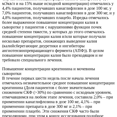
мЭкв/л и на 15% выше исходной концентрации) отмечались у
4,4% пациентов, получавших канаглифлозин в дозе 100 мг, у
7,0% пациентов, получавших канаглифлозин в дозе 300 мг, и у
4,8% пациентов, получавших плацебо. Изредка отмечалось
более выраженное повышение концентрации калия в
сыворотке у пациентов с нарушениями функции почек
средней степени тяжести, у которых до этого отмечалось
повышение концентрации калия и/или которые получали
несколько препаратов, снижающих выведение калия
(калийсберегающие диуретики и ингибиторы
ангиотензинпревращающего фермента (АПФ)). В целом
повышение концентрации калия было преходящим и не
требовало специального лечения.
Повышение концентрации креатинина и мочевины
сыворотки
В течение первых шести недель после начала лечения
отмечалось незначительное среднее повышение концентрации
креатинина (Доля пациентов с более значительным
снижением СКФ (>30%) по сравнению с исходным уровнем,
отмечавшимся на любом этапе лечения, составила 2,0% – при
применении канаглифлозина в дозе 100 мг, 4,1% – при
применении препарата в дозе 300 мг и 2,1% – при
применении плацебо. Эти снижения СКФ часто были
преходящими, при этом к концу исследования подобное