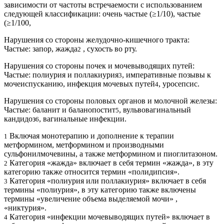
зависимости от частоты встречаемости с использованием
следующей классификации: очень частые (≥1/10), частые
(≥1/100,
Нарушения со стороны желудочно-кишечного тракта:
Частые: запор, жажда
, сухость во рту.
2
Нарушения со стороны почек и мочевыводящих путей:
Частые: полиурия и поллакиурия
, императивные позывы к
3
мочеиспусканию, инфекция мочевых путей
, уросепсис.
4
Нарушения со стороны половых органов и молочной железы:
Частые: баланит и баланопостит
, вульвовагинальный
5
кандидоз
, вагинальные инфекции.
6
Включая монотерапию и дополнение к терапии
1
метформином, метформином и производными
сульфонилмочевины, а также метформином и пиоглитазоном.
Категория «жажда» включает в себя термин «жажда», в эту
2
категорию также относится термин «полидипсия».
Категория «полиурия или поллакиурия» включает в себя
3
термины «полиурия», в эту категорию также включены
термины «увеличение объема выделяемой мочи» ,
«никтурия».
Категория «инфекции мочевыводящих путей» включает в
4