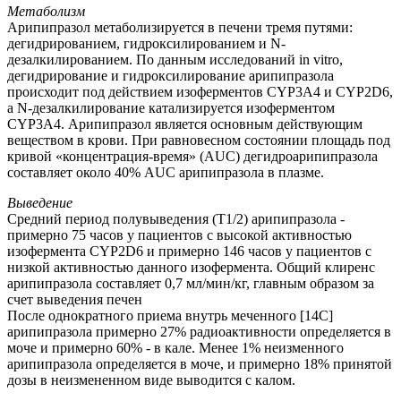
Метаболизм
Арипипразол метаболизируется в печени тремя путями:
дегидрированием, гидроксилированием и N-
дезалкилированием. По данным исследований in vitro,
дегидрирование и гидроксилирование арипипразола
происходит под действием изоферментов CYP3A4 и CYP2D6,
а N-дезалкилирование катализируется изоферментом
CYP3A4. Арипипразол является основным действующим
веществом в крови. При равновесном состоянии площадь под
кривой «концентрация-время» (AUC) дегидроарипипразола
составляет около 40% AUC арипипразола в плазме.
Выведение
Средний период полувыведения (T1/2) арипипразола -
примерно 75 часов у пациентов с высокой активностью
изофермента CYP2D6 и примерно 146 часов у пациентов с
низкой активностью данного изофермента. Общий клиренс
арипипразола составляет 0,7 мл/мин/кг, главным образом за
счет выведения печен
После однократного приема внутрь меченного [14C]
арипипразола примерно 27% радиоактивности определяется в
моче и примерно 60% - в кале. Менее 1% неизменного
арипипразола определяется в моче, и примерно 18% принятой
дозы в неизмененном виде выводится с калом.