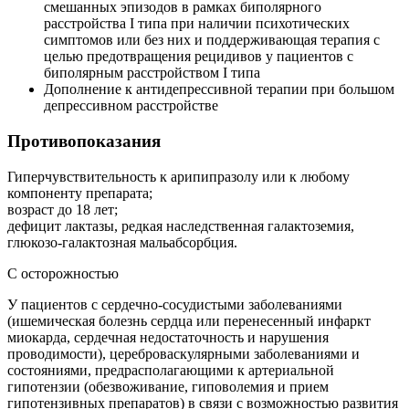
смешанных эпизодов в рамках биполярного
расстройства I типа при наличии психотических
симптомов или без них и поддерживающая терапия с
целью предотвращения рецидивов у пациентов с
биполярным расстройством I типа
Дополнение к антидепрессивной терапии при большом
депрессивном расстройстве
Противопоказания
Гиперчувствительность к арипипразолу или к любому
компоненту препарата;
возраст до 18 лет;
дефицит лактазы, редкая наследственная галактоземия,
глюкозо-галактозная мальабсорбция.
С осторожностью
У пациентов с сердечно-сосудистыми заболеваниями
(ишемическая болезнь сердца или перенесенный инфаркт
миокарда, сердечная недостаточность и нарушения
проводимости), цереброваскулярными заболеваниями и
состояниями, предрасполагающими к артериальной
гипотензии (обезвоживание, гиповолемия и прием
гипотензивных препаратов) в связи с возможностью развития