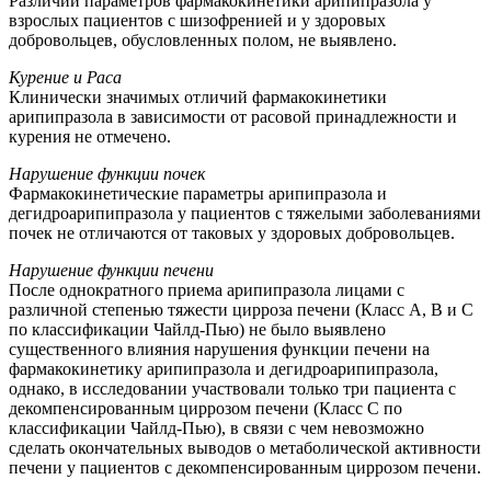
Различий параметров фармакокинетики арипипразола у
взрослых пациентов с шизофренией и у здоровых
добровольцев, обусловленных полом, не выявлено.
Курение и Раса
Клинически значимых отличий фармакокинетики
арипипразола в зависимости от расовой принадлежности и
курения не отмечено.
Нарушение функции почек
Фармакокинетические параметры арипипразола и
дегидроарипипразола у пациентов с тяжелыми заболеваниями
почек не отличаются от таковых у здоровых добровольцев.
Нарушение функции печени
После однократного приема арипипразола лицами с
различной степенью тяжести цирроза печени (Класс А, В и С
по классификации Чайлд-Пью) не было выявлено
существенного влияния нарушения функции печени на
фармакокинетику арипипразола и дегидроарипипразола,
однако, в исследовании участвовали только три пациента с
декомпенсированным циррозом печени (Класс С по
классификации Чайлд-Пью), в связи с чем невозможно
сделать окончательных выводов о метаболической активности
печени у пациентов с декомпенсированным циррозом печени.