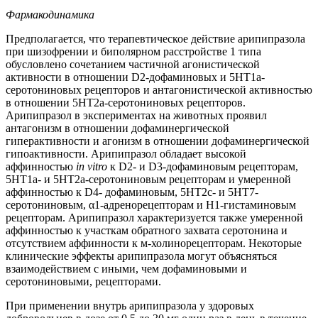
Фармакодинамика
Предполагается, что терапевтическое действие арипипразола
при шизофрении и биполярном расстройстве 1 типа
обусловлено сочетанием частичной агонистической
активности в отношении D2-дофаминовых и 5HT1а-
серотониновых рецепторов и антагонистической активностью
в отношении 5HT2а-серотониновых рецепторов.
Арипипразол в экспериментах на животных проявил
антагонизм в отношении дофаминергической
гиперактивности и агонизм в отношении дофаминергической
гипоактивности. Арипипразол обладает высокой
аффинностью
in vitro
к D2- и D3-дофаминовым рецепторам,
5HT1a- и 5HT2a-серотониновым рецепторам и умеренной
аффинностью к D4- дофаминовым, 5HT2c- и 5HT7-
серотониновым, α1-адренорецепторам и H1-гистаминовым
рецепторам. Арипипразол характеризуется также умеренной
аффинностью к участкам обратного захвата серотонина и
отсутствием аффинности к м-холинорецепторам. Некоторые
клинические эффекты арипипразола могут объясняться
взаимодействием с иными, чем дофаминовыми и
серотониновыми, рецепторами.
При применении внутрь арипипразола у здоровых