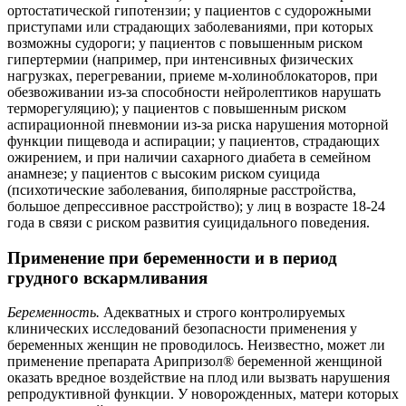
ортостатической гипотензии; у пациентов с судорожными
приступами или страдающих заболеваниями, при которых
возможны судороги; у пациентов с повышенным риском
гипертермии (например, при интенсивных физических
нагрузках, перегревании, приеме м-холиноблокаторов, при
обезвоживании из-за способности нейролептиков нарушать
терморегуляцию); у пациентов с повышенным риском
аспирационной пневмонии из-за риска нарушения моторной
функции пищевода и аспирации; у пациентов, страдающих
ожирением, и при наличии сахарного диабета в семейном
анамнезе; у пациентов с высоким риском суицида
(психотические заболевания, биполярные расстройства,
большое депрессивное расстройство); у лиц в возрасте 18-24
года в связи с риском развития суицидального поведения.
Применение при беременности и в период
грудного вскармливания
Беременность.
Адекватных и строго контролируемых
клинических исследований безопасности применения у
беременных женщин не проводилось. Неизвестно, может ли
применение препарата Арипризол® беременной женщиной
оказать вредное воздействие на плод или вызвать нарушения
репродуктивной функции. У новорожденных, матери которых