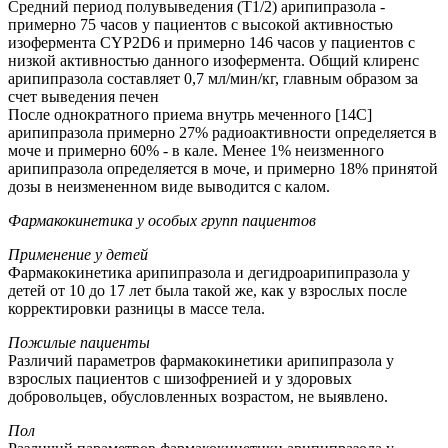
Средний период полувыведения (T1/2) арипипразола -
примерно 75 часов у пациентов с высокой активностью
изофермента CYP2D6 и примерно 146 часов у пациентов с
низкой активностью данного изофермента. Общий клиренс
арипипразола составляет 0,7 мл/мин/кг, главным образом за
счет выведения печен
После однократного приема внутрь меченного [14C]
арипипразола примерно 27% радиоактивности определяется в
моче и примерно 60% - в кале. Менее 1% неизменного
арипипразола определяется в моче, и примерно 18% принятой
дозы в неизмененном виде выводится с калом.
Фармакокинетика у особых групп пациентов
Применение у детей
Фармакокинетика арипипразола и дегидроарипипразола у
детей от 10 до 17 лет была такой же, как у взрослых после
корректировки разницы в массе тела.
Пожилые пациенты
Различий параметров фармакокинетики арипипразола у
взрослых пациентов с шизофренией и у здоровых
добровольцев, обусловленных возрастом, не выявлено.
Пол