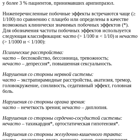
у более 3 % пациентов, принимавших арипипразол.
Нижеперечисленные побочные эффекты встречаются чаще (≥
1/100) по сравнению с плацебо или определены в качестве
возможных клинически значимых побочных эффектов (*).
Для обозначения частоты побочных эффектов используется
следующая классификация:
часто
(˃ 1/100 и ˂ 1/10) и
нечасто
(˃ 1/1000 и ˂ 1/100):
Психические расстройства:
часто
– беспокойство, бессонница, тревожность;
нечасто
– депрессия*, повышенная сексуальность.
Нарушения со стороны нервной системы:
часто
– экстрапирамидные расстройства, акатизия, тремор,
головокружение, сонливость, седативный эффект, головная
боль.
Нарушения со стороны органа зрения:
часто
– нечеткость зрения;
нечасто
– диплопия.
Нарушения со стороны сердечно-сосудистой системы:
нечасто
– тахикардия*, ортостатическая гипотензия*.
Нарушения со стороны желудочно-кишечного тракта:
часто
– диспепсия, рвота, тошнота, запор, гиперсекреция