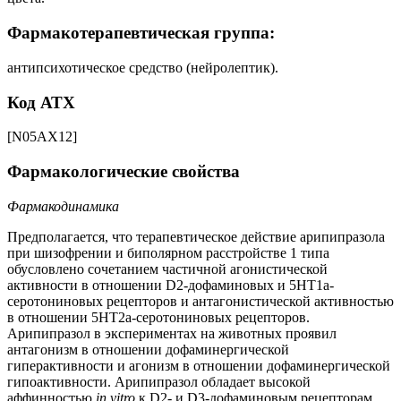
Фармакотерапевтическая группа:
антипсихотическое средство (нейролептик).
Код АТХ
[N05AХ12]
Фармакологические свойства
Фармакодинамика
Предполагается, что терапевтическое действие арипипразола
при шизофрении и биполярном расстройстве 1 типа
обусловлено сочетанием частичной агонистической
активности в отношении D2-дофаминовых и 5HT1а-
серотониновых рецепторов и антагонистической активностью
в отношении 5HT2а-серотониновых рецепторов.
Арипипразол в экспериментах на животных проявил
антагонизм в отношении дофаминергической
гиперактивности и агонизм в отношении дофаминергической
гипоактивности. Арипипразол обладает высокой
аффинностью
in vitro
к D2- и D3-дофаминовым рецепторам,