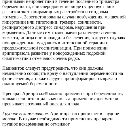
принимали нейролептики в течение последнего триместра
беременности, в послеродовом периоде существует риск
развития экстрапирамидных расстройств и синдрома
«отмены». Зарегистрированы случаи возбуждения, мышечной
гипертонии или гипотонии, тремора, сонливости,
респираторного дистресс-синдрома, нарушения при
кормлении. Данные симптомы имели различную степень
тяжести, иногда они проходили без лечения, в других случаях
новорожденные нуждались в интенсивной терапии и
продолжительной госпитализации. При применении
арипипразола развитие у новорожденных подобной
симптоматики отмечалось очень редко.
Пациенток следует предупредить, что они должны
немедленно сообщить врачу о наступлении беременности на
фоне лечения, а также следует проинформировать врача о
планируемой беременности.
Препарат Арипризол® можно применять при беременности,
только если потенциальная польза применения для матери
превышает возможный риск для плода.
Грудное вскармливание.
Арипипразол проникает в грудное
молоко. В случае необходимости применения препарата
грудное вскармливание отменяют.