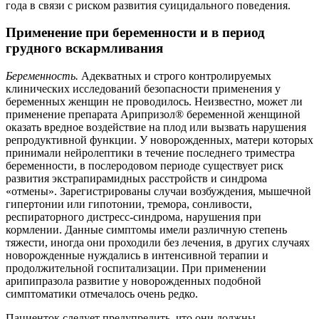
года в связи с риском развития суицидального поведения.
Применение при беременности и в период
грудного вскармливания
Беременность.
Адекватных и строго контролируемых
клинических исследований безопасности применения у
беременных женщин не проводилось. Неизвестно, может ли
применение препарата Арипризол® беременной женщиной
оказать вредное воздействие на плод или вызвать нарушения
репродуктивной функции. У новорожденных, матери которых
принимали нейролептики в течение последнего триместра
беременности, в послеродовом периоде существует риск
развития экстрапирамидных расстройств и синдрома
«отмены». Зарегистрированы случаи возбуждения, мышечной
гипертонии или гипотонии, тремора, сонливости,
респираторного дистресс-синдрома, нарушения при
кормлении. Данные симптомы имели различную степень
тяжести, иногда они проходили без лечения, в других случаях
новорожденные нуждались в интенсивной терапии и
продолжительной госпитализации. При применении
арипипразола развитие у новорожденных подобной
симптоматики отмечалось очень редко.
Пациенток следует предупредить, что они должны