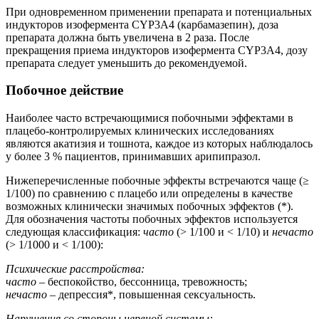
При одновременном применении препарата и потенциальных
индукторов изофермента CYP3A4 (карбамазепин), доза
препарата должна быть увеличена в 2 раза. После
прекращения приема индукторов изофермента CYP3A4, дозу
препарата следует уменьшить до рекомендуемой.
Побочное действие
Наиболее часто встречающимися побочными эффектами в
плацебо-контролируемых клинических исследованиях
являются акатизия и тошнота, каждое из которых наблюдалось
у более 3 % пациентов, принимавших арипипразол.
Нижеперечисленные побочные эффекты встречаются чаще (≥
1/100) по сравнению с плацебо или определены в качестве
возможных клинически значимых побочных эффектов (*).
Для обозначения частоты побочных эффектов используется
следующая классификация:
часто
(˃ 1/100 и ˂ 1/10) и
нечасто
(˃ 1/1000 и ˂ 1/100):
Психические расстройства:
часто
– беспокойство, бессонница, тревожность;
нечасто
– депрессия*, повышенная сексуальность.
Нарушения со стороны нервной системы: