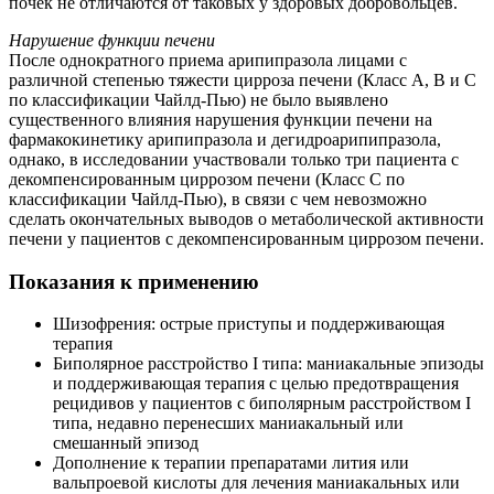
почек не отличаются от таковых у здоровых добровольцев.
Нарушение функции печени
После однократного приема арипипразола лицами с
различной степенью тяжести цирроза печени (Класс А, В и С
по классификации Чайлд-Пью) не было выявлено
существенного влияния нарушения функции печени на
фармакокинетику арипипразола и дегидроарипипразола,
однако, в исследовании участвовали только три пациента с
декомпенсированным циррозом печени (Класс С по
классификации Чайлд-Пью), в связи с чем невозможно
сделать окончательных выводов о метаболической активности
печени у пациентов с декомпенсированным циррозом печени.
Показания к применению
Шизофрения: острые приступы и поддерживающая
терапия
Биполярное расстройство I типа: маниакальные эпизоды
и поддерживающая терапия с целью предотвращения
рецидивов у пациентов с биполярным расстройством I
типа, недавно перенесших маниакальный или
смешанный эпизод
Дополнение к терапии препаратами лития или
вальпроевой кислоты для лечения маниакальных или