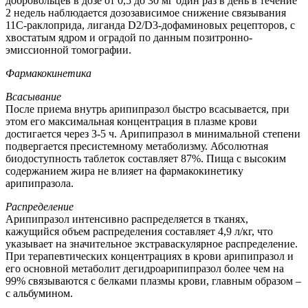
добровольцев в дозе от 0,5 до 30 мг один раз в день в течение
2 недель наблюдается дозозависимое снижение связывания
11С-раклоприда, лиганда D2/D3-дофаминовых рецепторов, с
хвостатым ядром и оградой по данным позитронно-
эмиссионной томографии.
Фармакокинетика
Всасывание
После приема внутрь арипипразол быстро всасывается, при
этом его максимальная концентрация в плазме крови
достигается через 3-5 ч. Арипипразол в минимальной степени
подвергается пресистемному метаболизму. Абсолютная
биодоступность таблеток составляет 87%. Пища с высоким
содержанием жира не влияет на фармакокинетику
арипипразола.
Распределение
Арипипразол интенсивно распределяется в тканях,
кажущийся объем распределения составляет 4,9 л/кг, что
указывает на значительное экстраваскулярное распределение.
При терапевтических концентрациях в крови арипипразол и
его основной метаболит дегидроарипипразол более чем на
99% связываются с белками плазмы крови, главным образом –
с альбумином.