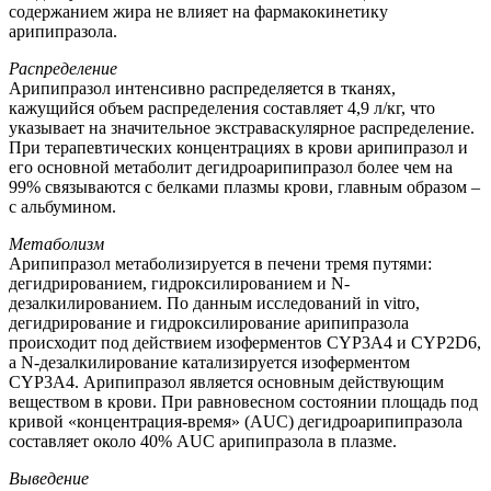
содержанием жира не влияет на фармакокинетику
арипипразола.
Распределение
Арипипразол интенсивно распределяется в тканях,
кажущийся объем распределения составляет 4,9 л/кг, что
указывает на значительное экстраваскулярное распределение.
При терапевтических концентрациях в крови арипипразол и
его основной метаболит дегидроарипипразол более чем на
99% связываются с белками плазмы крови, главным образом –
с альбумином.
Метаболизм
Арипипразол метаболизируется в печени тремя путями:
дегидрированием, гидроксилированием и N-
дезалкилированием. По данным исследований in vitro,
дегидрирование и гидроксилирование арипипразола
происходит под действием изоферментов CYP3A4 и CYP2D6,
а N-дезалкилирование катализируется изоферментом
CYP3A4. Арипипразол является основным действующим
веществом в крови. При равновесном состоянии площадь под
кривой «концентрация-время» (AUC) дегидроарипипразола
составляет около 40% AUC арипипразола в плазме.
Выведение