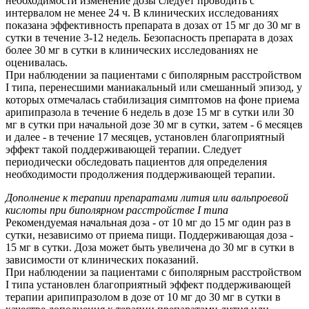
необходимости изменение дозы следует проводить с
интервалом не менее 24 ч. В клинических исследованиях
показана эффективность препарата в дозах от 15 мг до 30 мг в
сутки в течение 3-12 недель. Безопасность препарата в дозах
более 30 мг в сутки в клинических исследованиях не
оценивалась.
При наблюдении за пациентами с биполярным расстройством
I типа, перенесшими маниакальный или смешанный эпизод, у
которых отмечалась стабилизация симптомов на фоне приема
арипипразола в течение 6 недель в дозе 15 мг в сутки или 30
мг в сутки при начальной дозе 30 мг в сутки, затем - 6 месяцев
и далее - в течение 17 месяцев, установлен благоприятный
эффект такой поддерживающей терапии. Следует
периодически обследовать пациентов для определения
необходимости продолжения поддерживающей терапии.
Дополнение к терапии препаратами лития или вальпроевой
кислоты при биполярном расстройстве I типа
Рекомендуемая начальная доза - от 10 мг до 15 мг один раз в
сутки, независимо от приема пищи. Поддерживающая доза -
15 мг в сутки. Доза может быть увеличена до 30 мг в сутки в
зависимости от клинических показаний.
При наблюдении за пациентами с биполярным расстройством
I типа установлен благоприятный эффект поддерживающей
терапии арипипразолом в дозе от 10 мг до 30 мг в сутки в