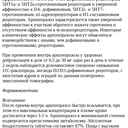
5HT1a- и 5HT2a-серотониновым рецепторам и умеренной
аффинностью к D4- дофаминовым, 5HT2c- и 5HT7-
серотониновым, α1-адренорецепторам и H1-гистаминовым
рецепторам. Арипипразол характеризуется также умеренной
аффинностью к участкам обратного захвата серотонина и
отсутствием аффинности к м-холинорецепторам. Некоторые
клинические эффекты арипипразола могут объясняться
взаимодействием с иными, чем дофаминовыми и
серотониновыми, рецепторами.
При применении внутрь арипипразола у здоровых
добровольцев в дозе от 0,5 до 30 мг один раз в день в течение
2 недель наблюдается дозозависимое снижение связывания
11С-раклоприда, лиганда D2/D3-дофаминовых рецепторов, с
хвостатым ядром и оградой по данным позитронно-
эмиссионной томографии.
Фармакокинетика
Всасывание
После приема внутрь арипипразол быстро всасывается, при
этом его максимальная концентрация в плазме крови
достигается через 3-5 ч. Арипипразол в минимальной степени
подвергается пресистемному метаболизму. Абсолютная
биодоступность таблеток составляет 87%. Пища с высоким