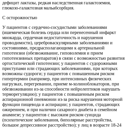
дефицит лактазы, редкая наследственная галактоземия,
глюкозо-галактозная мальабсорбция.
С осторожностью
У пациентов с сердечно-сосудистыми заболеваниями
(ишемическая болезнь сердца или перенесенный инфаркт
миокарда, сердечная недостаточность и нарушения
проводимости), цереброваскулярными заболеваниями и
состояниями, предрасполагающими к артериальной
гипотензии (обезвоживание, гиповолемия и прием
гипотензивных препаратов) в связи с возможностью развития
ортостатической гипотензии; у пациентов с судорожными
приступами или страдающих заболеваниями, при которых
возможны судороги; у пациентов с повышенным риском
гипертермии (например, при интенсивных физических
нагрузках, перегревании, приеме м-холиноблокаторов, при
обезвоживании из-за способности нейролептиков нарушать
терморегуляцию); у пациентов с повышенным риском
аспирационной пневмонии из-за риска нарушения моторной
функции пищевода и аспирации; у пациентов, страдающих
ожирением, и при наличии сахарного диабета в семейном
анамнезе; у пациентов с высоким риском суицида
(психотические заболевания, биполярные расстройства,
большое депрессивное расстройство); у лиц в возрасте 18-24