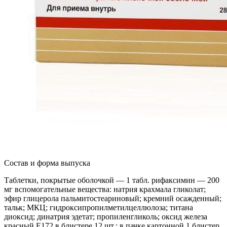
Состав и форма выпуска
Таблетки, покрытые оболочкой — 1 табл. рифаксимин — 200
мг вспомогательные вещества: натрия крахмала гликолат;
эфир глицерола пальмитостеариновый; кремний осажденный;
тальк; МКЦ; гидроксипропилметилцеллюлоза; титана
диоксид; динатрия эдетат; пропиленгликоль; оксид железа
красный Е172 в блистере 12 шт.; в пачке картонной 1 блистер.