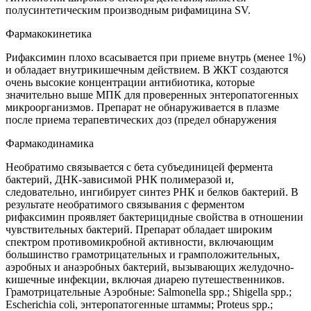
полусинтетическим производным рифамицина SV.
Фармакокинетика
Рифаксимин плохо всасывается при приеме внутрь (менее 1%)
и обладает внутрикишечным действием. В ЖКТ создаются
очень высокие концентрации антибиотика, которые
значительно выше МПК для проверенных энтеропатогенных
микроорганизмов. Препарат не обнаруживается в плазме
после приема терапевтических доз (предел обнаружения
Фармакодинамика
Необратимо связывается с бета субъединицей фермента
бактерий, ДНК-зависимой РНК полимеразой и,
следовательно, ингибирует синтез РНК и белков бактерий. В
результате необратимого связывания с ферментом
рифаксимин проявляет бактерицидные свойства в отношении
чувствительных бактерий. Препарат обладает широким
спектром противомикробной активности, включающим
большинство грамотрицательных и грамположительных,
аэробных и анаэробных бактерий, вызывающих желудочно-
кишечные инфекции, включая диарею путешественников.
Грамотрицательные Аэробные: Salmonella spp.; Shigella spp.;
Escherichia coli, энтеропатогенные штаммы; Proteus spp.;