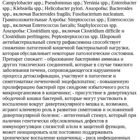
Campylobacter app.; Pseudomonas spp.; Yersinia spp.; Enterobacter
spp.; Klebsiella spp.; Helicobacter pylori. Анаэробы: Bacteroides
spp., включая Bacteroides fragilis; Fusobacterium nucleatum.
Грамположителъные Аэробы: Streptococcus spp.; Enterococcus
spp., включая Enterococcus faecalis; Staphylococcus spp.
Анаэробы: Clostridium spp., включая Clostridium difficile и
Clostridium perfringens; Peptostreptococcus spp. Широкий
антибактериальный спектр рифаксимина способствует
снижению патогенной кишечной бактериальной нагрузки,
которая обуславливает некоторые патологические состояния.
Препарат снижает: - образование бактериями аммиака и
других токсических соединений, которые в случае тяжелого
заболевания печени, сопровождающегося нарушением
процесса детоксификации, участвуют в патогенезе и
симптоматике печеночной энцефалопатии; - повышенную
пролиферацию бактерий при синдроме избыточного роста
микроорганизмов в кишечнике; - присутствие в дивертикулах
ободочной кишки бактерий, которые могут участвовать в
воспалении вокруг дивертикулярного мешка и, возможно,
играют ключевую роль в развитии симптомов и осложнений
дивертикулярной болезни; - антигенный стимул, который при
наличии генетически обусловленных дефектов в
иммунорегуляции слизистой и/или в защитной функции,
может инициировать или постоянно поддерживать
хроническое воспаление кишечника; - риск инфекционных