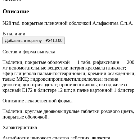
Описание
N28 таб. покрытые пленочной оболочкой Альфасигма С.п.А.
В наличии
Добавить в корзину
- ₽
2413.00
Состав и форма выпуска
Таблетки, покрытые оболочкой — 1 табл. рифаксимин — 200
мг вспомогательные вещества: натрия крахмала гликолат;
эфир глицерола пальмитостеариновый; кремний осажденный;
тальк; МКЦ; гидроксипропилметилцеллюлоза; титана
диоксид; динатрия эдетат; пропиленгликоль; оксид железа
красный Е172 в блистере 12 шт.; в пачке картонной 1 блистер.
Описание лекарственной формы
Таблетки: круглые двояковыпуклые таблетки розового цвета,
покрытые оболочкой.
Характеристика
Антибиотик широкого спектра действия, является