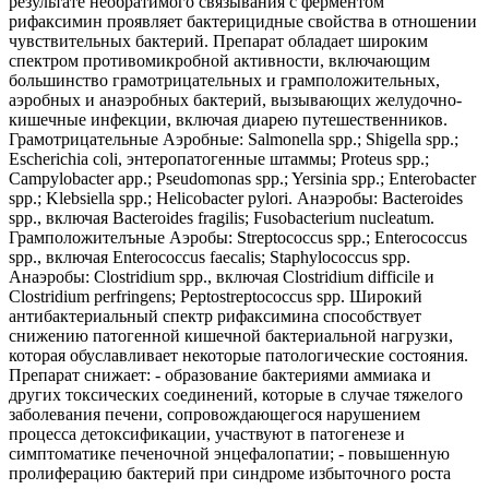
результате необратимого связывания с ферментом
рифаксимин проявляет бактерицидные свойства в отношении
чувствительных бактерий. Препарат обладает широким
спектром противомикробной активности, включающим
большинство грамотрицательных и грамположительных,
аэробных и анаэробных бактерий, вызывающих желудочно-
кишечные инфекции, включая диарею путешественников.
Грамотрицательные Аэробные: Salmonella spp.; Shigella spp.;
Escherichia coli, энтеропатогенные штаммы; Proteus spp.;
Campylobacter app.; Pseudomonas spp.; Yersinia spp.; Enterobacter
spp.; Klebsiella spp.; Helicobacter pylori. Анаэробы: Bacteroides
spp., включая Bacteroides fragilis; Fusobacterium nucleatum.
Грамположителъные Аэробы: Streptococcus spp.; Enterococcus
spp., включая Enterococcus faecalis; Staphylococcus spp.
Анаэробы: Clostridium spp., включая Clostridium difficile и
Clostridium perfringens; Peptostreptococcus spp. Широкий
антибактериальный спектр рифаксимина способствует
снижению патогенной кишечной бактериальной нагрузки,
которая обуславливает некоторые патологические состояния.
Препарат снижает: - образование бактериями аммиака и
других токсических соединений, которые в случае тяжелого
заболевания печени, сопровождающегося нарушением
процесса детоксификации, участвуют в патогенезе и
симптоматике печеночной энцефалопатии; - повышенную
пролиферацию бактерий при синдроме избыточного роста