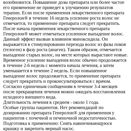
возобновится. Повышение дозы препарата или более частое
его применение не приведет к улучшению результатов
терапии. Если после применения лекарственного препарата
Генеролон® в течение 16 недель усиление роста волос не
отмечается, то применение препарата следует прекратить.
После начала применения лекарственного препарата
Генеролон® может отмечаться усиленное выпадение волос.
Данный эффект вызван влиянием миноксидила. Он
выражается в стимулировании перехода волос из фазы покоя
(телоген) в фазу роста (анаген). Таким образом, отмечается
выпадение старых волос, на месте которых вырастают новые.
Временное усиление выпадения волос обычно продолжается
в течение 2-6 недель с момента начала лечения, а затем
уменьшается в течение 2 недель. Если повышенное
выпадение волос продолжается, то применение препарата
следует прекратить и проконсультироваться с врачом.
Согласно единичным сообщениям в течение 3-4 месяцев
после прекращения лечения можно ожидать восстановления
исходного внешнего вида.
Длительность лечения в среднем - около 1 года.
Особые группы пациентов. Нет рекомендаций по
дозированию препарата Генеролон® для применения у
пациентов с почечной и печеночной недостаточностью.
Подготовка к применению: Снять навинчивающуюся
крышку и закрепить мерный насос.