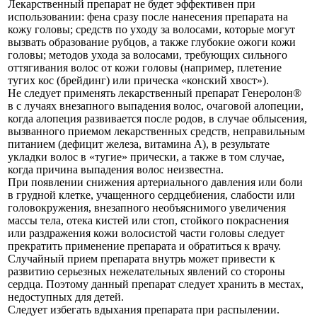
Лекарственный препарат не будет эффективен при
использовании: фена сразу после нанесения препарата на
кожу головы; средств по уходу за волосами, которые могут
вызвать образование рубцов, а также глубокие ожоги кожи
головы; методов ухода за волосами, требующих сильного
оттягивания волос от кожи головы (например, плетение
тугих кос (брейдинг) или прическа «конский хвост»).
Не следует применять лекарственный препарат Генеролон®
в с лучаях внезапного выпадения волос, очаговой алопеции,
когда алопеция развивается после родов, в случае облысения,
вызванного приемом лекарственных средств, неправильным
питанием (дефицит железа, витамина А), в результате
укладки волос в «тугие» прически, а также в том случае,
когда причина выпадения волос неизвестна.
При появлении снижения артериального давления или боли
в грудной клетке, учащенного сердцебиения, слабости или
головокружения, внезапного необъяснимого увеличения
массы тела, отека кистей или стоп, стойкого покраснения
или раздражения кожи волосистой части головы следует
прекратить применение препарата и обратиться к врачу.
Случайный прием препарата внутрь может привести к
развитию серьезных нежелательных явлений со стороны
сердца. Поэтому данный препарат следует хранить в местах,
недоступных для детей.
Следует избегать вдыхания препарата при распылении.