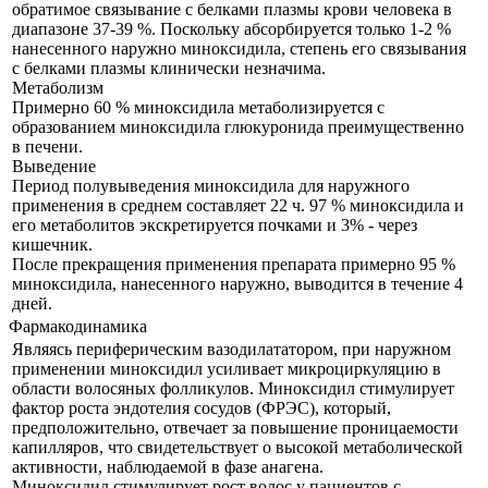
обратимое связывание с белками плазмы крови человека в
диапазоне 37-39 %. Поскольку абсорбируется только 1-2 %
нанесенного наружно миноксидила, степень его связывания
с белками плазмы клинически незначима.
Метаболизм
Примерно 60 % миноксидила метаболизируется с
образованием миноксидила глюкуронида преимущественно
в печени.
Выведение
Период полувыведения миноксидила для наружного
применения в среднем составляет 22 ч. 97 % миноксидила и
его метаболитов экскретируется почками и 3% - через
кишечник.
После прекращения применения препарата примерно 95 %
миноксидила, нанесенного наружно, выводится в течение 4
дней.
Фармакодинамика
Являясь периферическим вазодилататором, при наружном
применении миноксидил усиливает микроциркуляцию в
области волосяных фолликулов. Миноксидил стимулирует
фактор роста эндотелия сосудов (ФРЭС), который,
предположительно, отвечает за повышение проницаемости
капилляров, что свидетельствует о высокой метаболической
активности, наблюдаемой в фазе анагена.
Миноксидил стимулирует рост волос у пациентов с