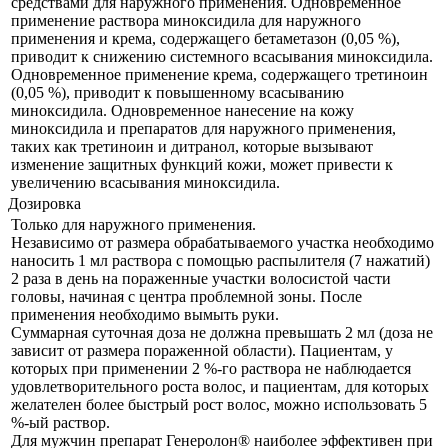
средствами для наружного применения. Одновременное
применение раствора миноксидила для наружного
применения и крема, содержащего бетаметазон (0,05 %),
приводит к снижению системного всасывания миноксидила.
Одновременное применение крема, содержащего третиноин
(0,05 %), приводит к повышенному всасыванию
миноксидила. Одновременное нанесение на кожу
миноксидила и препаратов для наружного применения,
таких как третиноин и дитранол, которые вызывают
изменение защитных функций кожи, может привести к
увеличению всасывания миноксидила.
Дозировка
Только для наружного применения.
Независимо от размера обрабатываемого участка необходимо
наносить 1 мл раствора с помощью распылителя (7 нажатий)
2 раза в день на пораженные участки волосистой части
головы, начиная с центра проблемной зоны. После
применения необходимо вымыть руки.
Суммарная суточная доза не должна превышать 2 мл (доза не
зависит от размера пораженной области). Пациентам, у
которых при применении 2 %-го раствора не наблюдается
удовлетворительного роста волос, и пациентам, для которых
желателен более быстрый рост волос, можно использовать 5
%-ый раствор.
Для мужчин препарат Генеролон® наиболее эффективен при