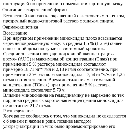
инструкцией по применению помещают в картонную пачку.
Описание лекарственной формы
Бесцветный или слегка окрашенный с желтоватым оттенком,
прозрачный водно-спиртовой раствор с запахом спирта.
Фармакокинетика
Всасывание
При наружном применении миноксидил плохо всасывается
через неповрежденную кожу: в среднем 1,5 % (1-2 %) общей
нанесенной дозы поступает в системный кровоток.
Средние значения площади под кривой «концентрация-
время» (AUC) и максимальной концентрации (Cmax) при
применении 5 % раствора миноксидила составляют
примерно 18,71 нг*ч/мл и 2,13 нг/мл соответственно, при
применении 2 % раствора миноксидила – 7,54 нг*ч/мл и 1,25
нг/мл соответственно. Время достижения максимальной
концентрации (TCmax) при применении 5 % раствора
миноксидила составляет 5,79 ч.
Влияние миноксидила на гемодинамику не выражено до тех
пор, пока средняя сывороточная концентрация миноксидила
не достигнет 21,7 нг/мл.
Распределение
Хотя ранее сообщалось о том, что миноксидил не связывается
с б елками п лазмы к рови, позднее методом
ультрафильтрации in vitro было продемонстрировано его