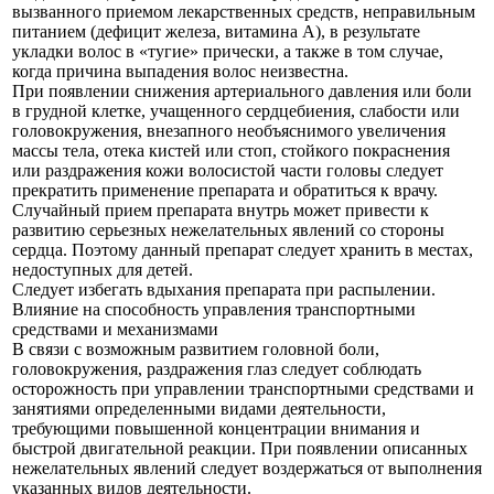
вызванного приемом лекарственных средств, неправильным
питанием (дефицит железа, витамина А), в результате
укладки волос в «тугие» прически, а также в том случае,
когда причина выпадения волос неизвестна.
При появлении снижения артериального давления или боли
в грудной клетке, учащенного сердцебиения, слабости или
головокружения, внезапного необъяснимого увеличения
массы тела, отека кистей или стоп, стойкого покраснения
или раздражения кожи волосистой части головы следует
прекратить применение препарата и обратиться к врачу.
Случайный прием препарата внутрь может привести к
развитию серьезных нежелательных явлений со стороны
сердца. Поэтому данный препарат следует хранить в местах,
недоступных для детей.
Следует избегать вдыхания препарата при распылении.
Влияние на способность управления транспортными
средствами и механизмами
В связи с возможным развитием головной боли,
головокружения, раздражения глаз следует соблюдать
осторожность при управлении транспортными средствами и
занятиями определенными видами деятельности,
требующими повышенной концентрации внимания и
быстрой двигательной реакции. При появлении описанных
нежелательных явлений следует воздержаться от выполнения
указанных видов деятельности.