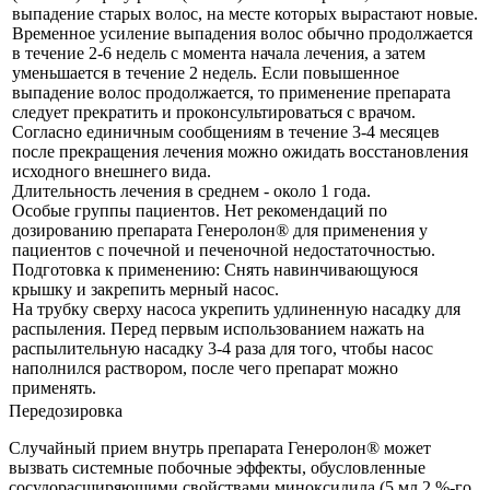
выпадение старых волос, на месте которых вырастают новые.
Временное усиление выпадения волос обычно продолжается
в течение 2-6 недель с момента начала лечения, а затем
уменьшается в течение 2 недель. Если повышенное
выпадение волос продолжается, то применение препарата
следует прекратить и проконсультироваться с врачом.
Согласно единичным сообщениям в течение 3-4 месяцев
после прекращения лечения можно ожидать восстановления
исходного внешнего вида.
Длительность лечения в среднем - около 1 года.
Особые группы пациентов. Нет рекомендаций по
дозированию препарата Генеролон® для применения у
пациентов с почечной и печеночной недостаточностью.
Подготовка к применению: Снять навинчивающуюся
крышку и закрепить мерный насос.
На трубку сверху насоса укрепить удлиненную насадку для
распыления. Перед первым использованием нажать на
распылительную насадку 3-4 раза для того, чтобы насос
наполнился раствором, после чего препарат можно
применять.
Передозировка
Случайный прием внутрь препарата Генеролон® может
вызвать системные побочные эффекты, обусловленные
сосудорасширяющими свойствами миноксидила (5 мл 2 %-го