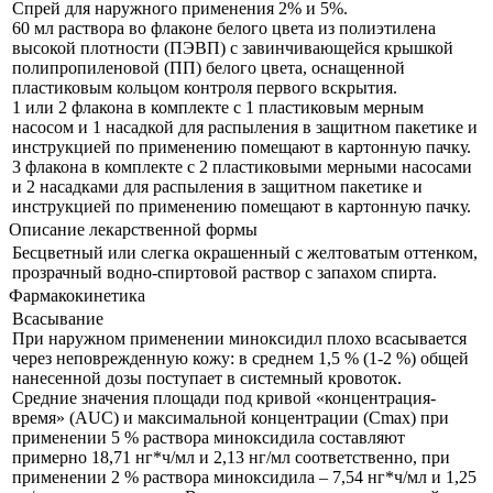
Спрей для наружного применения 2% и 5%.
60 мл раствора во флаконе белого цвета из полиэтилена
высокой плотности (ПЭВП) с завинчивающейся крышкой
полипропиленовой (ПП) белого цвета, оснащенной
пластиковым кольцом контроля первого вскрытия.
1 или 2 флакона в комплекте с 1 пластиковым мерным
насосом и 1 насадкой для распыления в защитном пакетике и
инструкцией по применению помещают в картонную пачку.
3 флакона в комплекте с 2 пластиковыми мерными насосами
и 2 насадками для распыления в защитном пакетике и
инструкцией по применению помещают в картонную пачку.
Описание лекарственной формы
Бесцветный или слегка окрашенный с желтоватым оттенком,
прозрачный водно-спиртовой раствор с запахом спирта.
Фармакокинетика
Всасывание
При наружном применении миноксидил плохо всасывается
через неповрежденную кожу: в среднем 1,5 % (1-2 %) общей
нанесенной дозы поступает в системный кровоток.
Средние значения площади под кривой «концентрация-
время» (AUC) и максимальной концентрации (Cmax) при
применении 5 % раствора миноксидила составляют
примерно 18,71 нг*ч/мл и 2,13 нг/мл соответственно, при
применении 2 % раствора миноксидила – 7,54 нг*ч/мл и 1,25