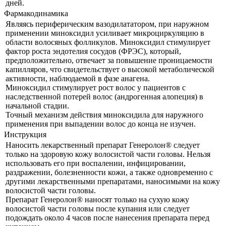
дней.
Фармакодинамика
Являясь периферическим вазодилататором, при наружном
применении миноксидил усиливает микроциркуляцию в
области волосяных фолликулов. Миноксидил стимулирует
фактор роста эндотелия сосудов (ФРЭС), который,
предположительно, отвечает за повышение проницаемости
капилляров, что свидетельствует о высокой метаболической
активности, наблюдаемой в фазе анагена.
Миноксидил стимулирует рост волос у пациентов с
наследственной потерей волос (андрогенная алопеция) в
начальной стадии.
Точный механизм действия миноксидила для наружного
применения при выпадении волос до конца не изучен.
Инструкция
Наносить лекарственный препарат Генеролон® следует
только на здоровую кожу волосистой части головы. Нельзя
использовать его при воспалении, инфицировании,
раздражении, болезненности кожи, а также одновременно с
другими лекарственными препаратами, наносимыми на кожу
волосистой части головы.
Препарат Генеролон® наносят только на сухую кожу
волосистой части головы после купания или следует
подождать около 4 часов после нанесения препарата перед