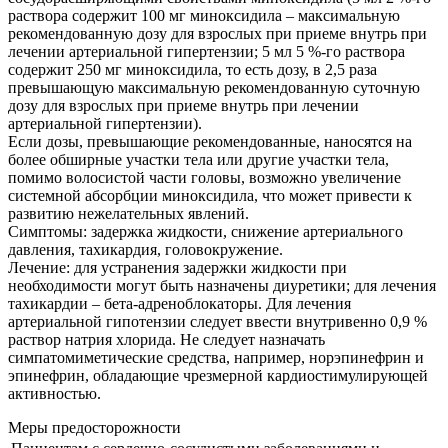
раствора содержит 100 мг миноксидила – максимальную
рекомендованную дозу для взрослых при приеме внутрь при
лечении артериальной гипертензии; 5 мл 5 %-го раствора
содержит 250 мг миноксидила, то есть дозу, в 2,5 раза
превышающую максимальную рекомендованную суточную
дозу для взрослых при приеме внутрь при лечении
артериальной гипертензии).
Если дозы, превышающие рекомендованные, наносятся на
более обширные участки тела или другие участки тела,
помимо волосистой части головы, возможно увеличение
системной абсорбции миноксидила, что может привести к
развитию нежелательных явлений.
Симптомы: задержка жидкости, снижение артериального
давления, тахикардия, головокружение.
Лечение: для устранения задержки жидкости при
необходимости могут быть назначены диуретики; для лечения
тахикардии – бета-адреноблокаторы. Для лечения
артериальной гипотензии следует ввести внутривенно 0,9 %
раствор натрия хлорида. Не следует назначать
симпатомиметические средства, например, норэпинефрин и
эпинефрин, обладающие чрезмерной кардиостимулирующей
активностью.
Меры предосторожности