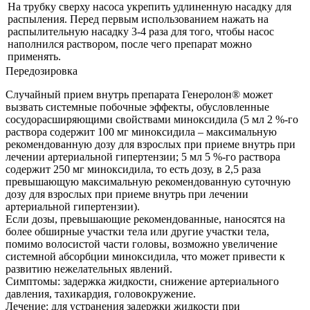
На трубку сверху насоса укрепить удлиненную насадку для
распыления. Перед первым использованием нажать на
распылительную насадку 3-4 раза для того, чтобы насос
наполнился раствором, после чего препарат можно
применять.
Передозировка
Случайный прием внутрь препарата Генеролон® может
вызвать системные побочные эффекты, обусловленные
сосудорасширяющими свойствами миноксидила (5 мл 2 %-го
раствора содержит 100 мг миноксидила – максимальную
рекомендованную дозу для взрослых при приеме внутрь при
лечении артериальной гипертензии; 5 мл 5 %-го раствора
содержит 250 мг миноксидила, то есть дозу, в 2,5 раза
превышающую максимальную рекомендованную суточную
дозу для взрослых при приеме внутрь при лечении
артериальной гипертензии).
Если дозы, превышающие рекомендованные, наносятся на
более обширные участки тела или другие участки тела,
помимо волосистой части головы, возможно увеличение
системной абсорбции миноксидила, что может привести к
развитию нежелательных явлений.
Симптомы: задержка жидкости, снижение артериального
давления, тахикардия, головокружение.
Лечение: для устранения задержки жидкости при