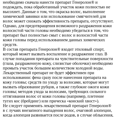
необходимо сначала нанести препарат Генеролон® и
подождать, пока обработанный участок кожи полностью не
высохнет. Данные о том, что окраска волос, выполнение
химической завивки или использование смягчителей для
волос может снижать эффективность препарата, отсутствуют.
Однако, для предотвращения возможного раздражения кожи
волосистой части головы необходимо убедиться в том, что
препарат был полностью смыт с волос и волосистой части
кожи головы перед использованием данных химических
средств.
В состав препарата Генеролон® входит этиловый спирт,
который может вызвать воспаление и раздражение глаз. В
случае попадания препарата на чувствительные поверхности
(глаза, раздраженную кожу, слизистые оболочки) необходимо
промыть участок большим количеством холодной воды.
Лекарственный препарат не будет эффективен при
использовании: фена сразу после нанесения препарата на
кожу головы; средств по уходу за волосами, которые могут
вызвать образование рубцов, а также глубокие ожоги кожи
головы; методов ухода за волосами, требующих сильного
оттягивания волос от кожи головы (например, плетение
тугих кос (брейдинг) или прическа «конский хвост»).
Не следует применять лекарственный препарат Генеролон®
в с лучаях внезапного выпадения волос, очаговой алопеции,
когда алопеция развивается после родов, в случае облысения,