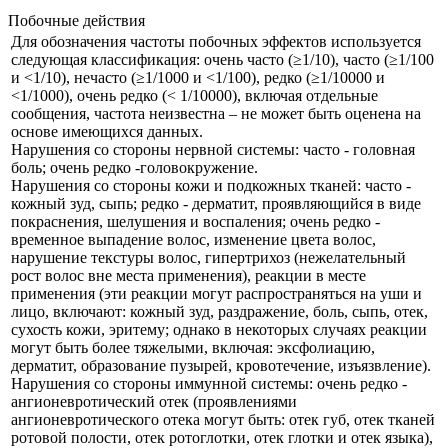
Побочные действия
Для обозначения частоты побочных эффектов используется
следующая классификация: очень часто (≥1/10), часто (≥1/100
и ˂1/10), нечасто (≥1/1000 и ˂1/100), редко (≥1/10000 и
˂1/1000), очень редко (˂ 1/10000), включая отдельные
сообщения, частота неизвестна – не может быть оценена на
основе имеющихся данных.
Нарушения со стороны нервной системы: часто - головная
боль; очень редко -головокружение.
Нарушения со стороны кожи и подкожных тканей: часто -
кожный зуд, сыпь; редко - дерматит, проявляющийся в виде
покраснения, шелушения и воспаления; очень редко -
временное выпадение волос, изменение цвета волос,
нарушение текстуры волос, гипертрихоз (нежелательный
рост волос вне места применения), реакции в месте
применения (эти реакции могут распространяться на уши и
лицо, включают: кожный зуд, раздражение, боль, сыпь, отек,
сухость кожи, эритему; однако в некоторых случаях реакции
могут быть более тяжелыми, включая: эксфолиацию,
дерматит, образование пузырей, кровотечение, изъязвление).
Нарушения со стороны иммунной системы: очень редко -
ангионевротический отек (проявлениями
ангионевротического отека могут быть: отек губ, отек тканей
ротовой полости, отек ротоглотки, отек глотки и отек языка),