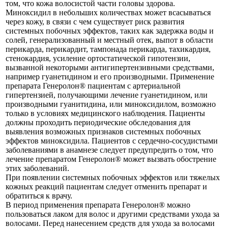
том, что кожа волосистой части головы здорова.
Миноксидил в небольших количествах может всасываться
через кожу, в связи с чем существует риск развития
системных побочных эффектов, таких как задержка воды и
солей, генерализованный и местный отек, выпот в области
перикарда, перикардит, тампонада перикарда, тахикардия,
стенокардия, усиление ортостатической гипотензии,
вызванной некоторыми антигипертензивными средствами,
например гуанетидином и его производными. Применение
препарата Генеролон® пациентам с артериальной
гипертензией, получающими лечение гуанетидином, или
производными гуанитидина, или миноксидилом, возможно
только в условиях медицинского наблюдения. Пациенты
должны проходить периодические обследования для
выявления возможных признаков системных побочных
эффектов миноксидила. Пациентов с сердечно-сосудистыми
заболеваниями в анамнезе следует предупредить о том, что
лечение препаратом Генеролон® может вызвать обострение
этих заболеваний.
При появлении системных побочных эффектов или тяжелых
кожных реакций пациентам следует отменить препарат и
обратиться к врачу.
В период применения препарата Генеролон® можно
пользоваться лаком для волос и другими средствами ухода за
волосами. Перед нанесением средств для ухода за волосами