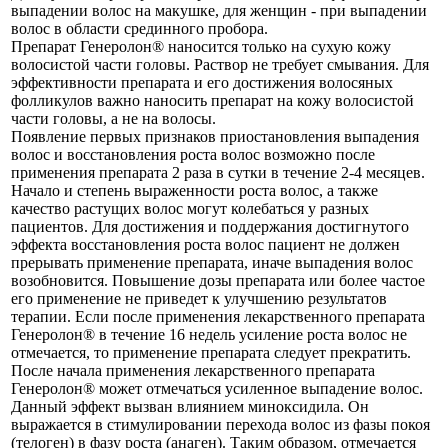
выпадении волос на макушке, для женщин - при выпадении
волос в области срединного пробора.
Препарат Генеролон® наносится только на сухую кожу
волосистой части головы. Раствор не требует смывания. Для
эффективности препарата и его достижения волосяных
фолликулов важно наносить препарат на кожу волосистой
части головы, а не на волосы.
Появление первых признаков приостановления выпадения
волос и восстановления роста волос возможно после
применения препарата 2 раза в сутки в течение 2-4 месяцев.
Начало и степень выраженности роста волос, а также
качество растущих волос могут колебаться у разных
пациентов. Для достижения и поддержания достигнутого
эффекта восстановления роста волос пациент не должен
прерывать применение препарата, иначе выпадения волос
возобновится. Повышение дозы препарата или более частое
его применение не приведет к улучшению результатов
терапии. Если после применения лекарственного препарата
Генеролон® в течение 16 недель усиление роста волос не
отмечается, то применение препарата следует прекратить.
После начала применения лекарственного препарата
Генеролон® может отмечаться усиленное выпадение волос.
Данный эффект вызван влиянием миноксидила. Он
выражается в стимулировании перехода волос из фазы покоя
(телоген) в фазу роста (анаген). Таким образом, отмечается