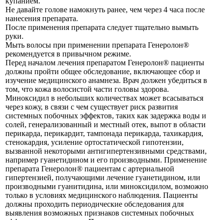
купанием.
Не давайте голове намокнуть ранее, чем через 4 часа после
нанесения препарата.
После применения препарата следует тщательно вымыть
руки.
Мыть волосы при применении препарата Генеролон®
рекомендуется в привычном режиме.
Перед началом лечения препаратом Генеролон® пациенты
должны пройти общее обследование, включающее сбор и
изучение медицинского анамнеза. Врач должен убедиться в
том, что кожа волосистой части головы здорова.
Миноксидил в небольших количествах может всасываться
через кожу, в связи с чем существует риск развития
системных побочных эффектов, таких как задержка воды и
солей, генерализованный и местный отек, выпот в области
перикарда, перикардит, тампонада перикарда, тахикардия,
стенокардия, усиление ортостатической гипотензии,
вызванной некоторыми антигипертензивными средствами,
например гуанетидином и его производными. Применение
препарата Генеролон® пациентам с артериальной
гипертензией, получающими лечение гуанетидином, или
производными гуанитидина, или миноксидилом, возможно
только в условиях медицинского наблюдения. Пациенты
должны проходить периодические обследования для
выявления возможных признаков системных побочных