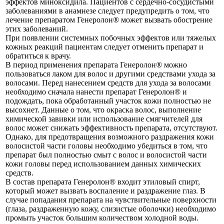
эффектов миноксидила. Пациентов с сердечно-сосудистыми
заболеваниями в анамнезе следует предупредить о том, что
лечение препаратом Генеролон® может вызвать обострение
этих заболеваний.
При появлении системных побочных эффектов или тяжелых
кожных реакций пациентам следует отменить препарат и
обратиться к врачу.
В период применения препарата Генеролон® можно
пользоваться лаком для волос и другими средствами ухода за
волосами. Перед нанесением средств для ухода за волосами
необходимо сначала нанести препарат Генеролон® и
подождать, пока обработанный участок кожи полностью не
высохнет. Данные о том, что окраска волос, выполнение
химической завивки или использование смягчителей для
волос может снижать эффективность препарата, отсутствуют.
Однако, для предотвращения возможного раздражения кожи
волосистой части головы необходимо убедиться в том, что
препарат был полностью смыт с волос и волосистой части
кожи головы перед использованием данных химических
средств.
В состав препарата Генеролон® входит этиловый спирт,
который может вызвать воспаление и раздражение глаз. В
случае попадания препарата на чувствительные поверхности
(глаза, раздраженную кожу, слизистые оболочки) необходимо
промыть участок большим количеством холодной воды.