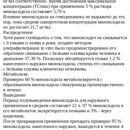
нг/мл соответственно. Время достижения максимальной
концентрации (TCmax) при применении 5 % раствора
миноксидила составляет 5,79 ч.
Влияние миноксидила на гемодинамику не выражено до тех
пор, пока средняя сывороточная концентрация миноксидила
не достигнет 21,7 нг/мл.
Распределение
Хотя ранее сообщалось о том, что миноксидил не связывается
с б елками п лазмы к рови, позднее методом
ультрафильтрации in vitro было продемонстрировано его
обратимое связывание с белками плазмы крови человека в
диапазоне 37-39 %. Поскольку абсорбируется только 1-2 %
нанесенного наружно миноксидила, степень его связывания
с белками плазмы клинически незначима.
Метаболизм
Примерно 60 % миноксидила метаболизируется с
образованием миноксидила глюкуронида преимущественно
в печени.
Выведение
Период полувыведения миноксидила для наружного
применения в среднем составляет 22 ч. 97 % миноксидила и
его метаболитов экскретируется почками и 3% - через
кишечник.
После прекращения применения препарата примерно 95 %
миноксидила, нанесенного наружно, выводится в течение 4