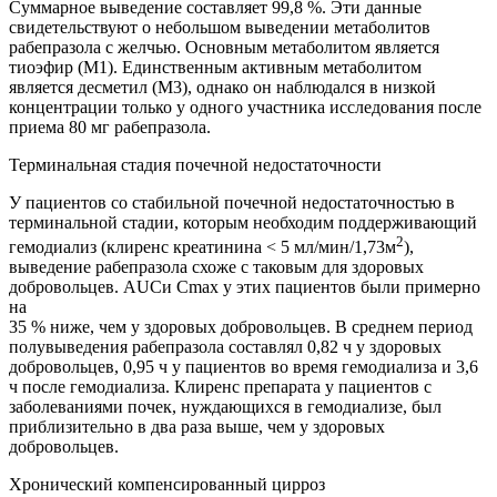
Суммарное выведение составляет 99,8 %. Эти данные
свидетельствуют
о небольшом выведении метаболитов
рабепразола с желчью. Основным метаболитом является
тиоэфир (М1). Единственным активным метаболитом
является десметил (М3), однако он наблюдался в низкой
концентрации только у одного участника исследования после
приема 80 мг рабепразола.
Терминальная стадия почечной недостаточности
У пациентов со стабильной почечной недостаточностью в
терминальной стадии, которым необходим поддерживающий
2
гемодиализ (клиренс креатинина < 5 мл/мин/1,73м
),
выведение рабепразола схоже с таковым для здоровых
добровольцев.
AUC
и С
m
ах у этих пациентов были примерно
на
35 % ниже, чем у здоровых добровольцев. В среднем период
полувыведения рабепразола составлял 0,82 ч у здоровых
добровольцев, 0,95 ч у пациентов во время гемодиализа и 3,6
ч после гемодиализа. Клиренс препарата у пациентов с
заболеваниями почек, нуждающихся в гемодиализе, был
приблизительно в два раза выше, чем у здоровых
добровольцев.
Хронический компенсированный цирроз