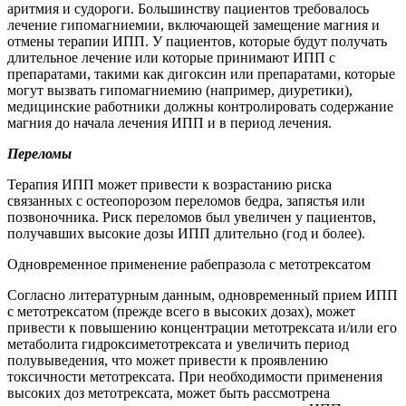
аритмия и судороги. Большинству пациентов требовалось
лечение гипомагниемии, включающей замещение магния и
отмены терапии ИПП. У пациентов, которые будут получать
длительное лечение или которые принимают ИПП с
препаратами, такими как дигоксин или препаратами, которые
могут вызвать гипомагниемию (например, диуретики),
медицинские работники должны контролировать содержание
магния до начала лечения ИПП и в период лечения.
Переломы
Терапия ИПП
может привести к возрастанию риска
связанных с остеопорозом переломов бедра, запястья или
позвоночника. Риск переломов был увеличен у пациентов,
получавших высокие дозы ИПП длительно (год и более).
Одновременное применение рабепразола с метотрексатом
Согласно литературным данным, одновременный прием ИПП
с метотрексатом (прежде всего в высоких дозах), может
привести к повышению концентрации метотрексата и/или его
метаболита гидроксиметотрексата и увеличить период
полувыведения, что может привести к проявлению
токсичности метотрексата. При необходимости применения
высоких доз метотрексата, может быть рассмотрена