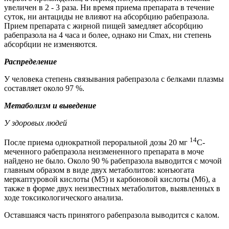
увеличен в 2 - 3 раза. Ни время приема препарата в течение
суток, ни антациды не влияют на абсорбцию рабепразола.
Прием препарата с жирной пищей замедляет абсорбцию
рабепразола на 4 часа и более, однако ни С
max
, ни степень
абсорбции не изменяются.
Распределение
У человека степень связывания рабепразола с белками плазмы
составляет около 97 %.
Метаболизм и выведение
У здоровых людей
14
После приема однократной пероральной дозы 20 мг
С-
меченного рабепразола неизмененного препарата в моче
найдено не было. Около 90 % рабепразола выводится с мочой
главным образом в виде двух метаболитов: конъюгата
меркаптуровой кислоты (М5) и карбоновой кислоты (М6), а
также в форме двух неизвестных метаболитов, выявленных в
ходе токсикологического анализа.
Оставшаяся часть принятого рабепразола выводится с калом.