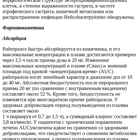
морфологической структуре энтерохромафинноподобных
клеток, в степени выраженности гастрита, в частоте
атрофического гастрита, кишечной метаплазии или
распространении инфекции
Helicobacter
pylori
не обнаружены.
Фармакокинетика
Абсорбция
Рабепразол быстро абсорбируется из кишечника, и его
максимальные концентрации в плазме достигаются примерно
через 3,5 ч после приема дозы в 20 мг. Изменение
максимальных концентраций в плазме (С
max
) и значений
площади под кривой «концентрация-время»
(
AUC
)
рабепразола носят линейный характер в диапазоне доз от 10
до 40 мг. Абсолютная биодоступность после перорального
приема 20 мг (по сравнению с внутривенным введением)
составляет около 52 %. Кроме того, биодоступность не
изменяется при многократном приеме рабепразола. У
здоровых
добровольцев период полувыведения из плазмы
составляет около
1 ч (варьируя от 0,7 до 1,5 ч), а суммарный клиренс составляет
3,8 мл/мин/кг. У пациентов с хроническим поражением
печени
AUC
увеличена вдвое по сравнению со здоровыми
добровольцами, что свидетельствует о снижении метаболизма
первого прохождения, а период полувыведения из плазмы