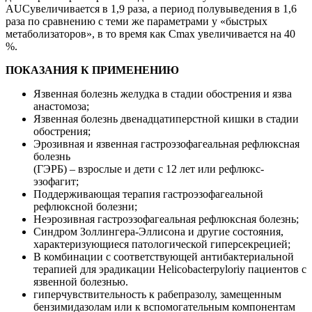
AUC
увеличивается в 1,9 раза, а период полувыведения в 1,6
раза по сравнению с теми же параметрами у «быстрых
метаболизаторов», в то время как С
m
ах увеличивается на 40
%.
ПОКАЗАНИЯ К ПРИМЕНЕНИЮ
Язвенная болезнь желудка в стадии обострения и язва
анастомоза;
Язвенная болезнь двенадцатиперстной кишки в стадии
обострения;
Эрозивная и язвенная гастроэзофагеальная рефлюксная
болезнь
(ГЭРБ) – взрослые и дети с 12 лет или рефлюкс-
эзофагит;
Поддерживающая терапия гастроэзофагеальной
рефлюксной болезни;
Неэрозивная гастроэзофагеальная рефлюксная болезнь;
Синдром Золлингера-Эллисона и другие состояния,
характеризующиеся патологической гиперсекрецией;
В комбинации с соответствующей антибактериальной
терапией для эрадикации
Helicobacter
pylori
у пациентов с
язвенной болезнью.
гиперчувствительность к рабепразолу, замещенным
бензимидазолам или к вспомогательным компонентам