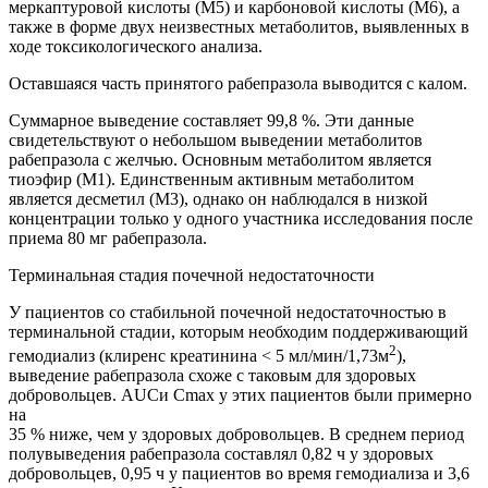
меркаптуровой кислоты (М5) и карбоновой кислоты (М6), а
также в форме двух неизвестных метаболитов, выявленных в
ходе токсикологического анализа.
Оставшаяся часть принятого рабепразола выводится с калом.
Суммарное выведение составляет 99,8 %. Эти данные
свидетельствуют
о небольшом выведении метаболитов
рабепразола с желчью. Основным метаболитом является
тиоэфир (М1). Единственным активным метаболитом
является десметил (М3), однако он наблюдался в низкой
концентрации только у одного участника исследования после
приема 80 мг рабепразола.
Терминальная стадия почечной недостаточности
У пациентов со стабильной почечной недостаточностью в
терминальной стадии, которым необходим поддерживающий
2
гемодиализ (клиренс креатинина < 5 мл/мин/1,73м
),
выведение рабепразола схоже с таковым для здоровых
добровольцев.
AUC
и С
m
ах у этих пациентов были примерно
на
35 % ниже, чем у здоровых добровольцев. В среднем период
полувыведения рабепразола составлял 0,82 ч у здоровых
добровольцев, 0,95 ч у пациентов во время гемодиализа и 3,6