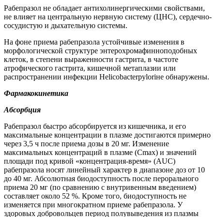
Рабепразол не обладает антихолинергическими свойствами,
не влияет на центральную нервную систему (ЦНС), сердечно-
сосудистую и дыхательную системы.
На фоне приема рабепразола устойчивые изменения в
морфологической структуре энтерохромафинноподобных
клеток, в степени выраженности гастрита, в частоте
атрофического гастрита, кишечной метаплазии или
распространении инфекции
Helicobacter
pylori
не обнаружены.
Фармакокинетика
Абсорбция
Рабепразол быстро абсорбируется из кишечника, и его
максимальные концентрации в плазме достигаются примерно
через 3,5 ч после приема дозы в 20 мг. Изменение
максимальных концентраций в плазме (С
max
) и значений
площади под кривой «концентрация-время»
(
AUC
)
рабепразола носят линейный характер в диапазоне доз от 10
до 40 мг. Абсолютная биодоступность после перорального
приема 20 мг (по сравнению с внутривенным введением)
составляет около 52 %. Кроме того, биодоступность не
изменяется при многократном приеме рабепразола. У
здоровых
добровольцев период полувыведения из плазмы