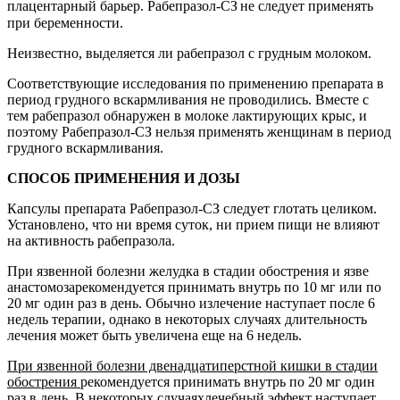
плацентарный барьер. Рабепразол-СЗ
не следует применять
при беременности.
Неизвестно, выделяется ли рабепразол с грудным молоком.
Соответствующие исследования по применению препарата в
период грудного вскармливания не проводились. Вместе с
тем рабепразол обнаружен в молоке лактирующих крыс, и
поэтому Рабепразол-СЗ нельзя применять женщинам в период
грудного вскармливания.
СПОСОБ ПРИМЕНЕНИЯ И ДОЗЫ
Капсулы препарата
Рабепразол-СЗ следует глотать целиком.
Установлено, что ни время суток, ни прием пищи не влияют
на активность рабепразола.
При язвенной болезни желудка в стадии обострения и язве
анастомоза
р
екомендуется принимать внутрь по 10 мг или по
20 мг один раз в день. Обычно излечение наступает после 6
недель терапии, однако в некоторых случаях длительность
лечения может быть увеличена еще на 6 недель.
При язвенной болезни двенадцатиперстной кишки в стадии
обострения
рекомендуется принимать внутрь по 20 мг один
раз в день. В некоторых случаях
лечебный эффект наступает