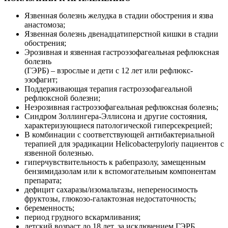
Язвенная болезнь желудка в стадии обострения и язва
анастомоза;
Язвенная болезнь двенадцатиперстной кишки в стадии
обострения;
Эрозивная и язвенная гастроэзофагеальная рефлюксная
болезнь
(ГЭРБ) – взрослые и дети с 12 лет или рефлюкс-
эзофагит;
Поддерживающая терапия гастроэзофагеальной
рефлюксной болезни;
Неэрозивная гастроэзофагеальная рефлюксная болезнь;
Синдром Золлингера-Эллисона и другие состояния,
характеризующиеся патологической гиперсекрецией;
В комбинации с соответствующей антибактериальной
терапией для эрадикации
Helicobacter
pylori
у пациентов с
язвенной болезнью.
гиперчувствительность к рабепразолу, замещенным
бензимидазолам или к вспомогательным компонентам
препарата;
дефицит сахаразы/изомальтазы, непереносимость
фруктозы, глюкозо-галактозная недостаточность;
беременность;
период грудного вскармливания;
детский возраст до 18 лет, за исключением ГЭРБ