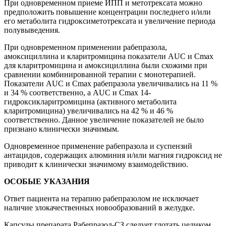
При одновременном приеме ИПП и метотрексата можно
предположить повышение концентрации последнего и/или
его метаболита гидроксиметотрексата и увеличение периода
полувыведения.
При одновременном применении рабепразола,
амоксициллина и кларитромицина показатели
AUC
и
С
m
ах
для кларитромицина и амоксициллина были схожими при
сравнении комбинированной терапии с монотерапией.
Показатели
AUC
и
С
m
ах рабепразола увеличивались на 11 %
и 34 % соответственно, а
AUC
и
С
m
ах 14-
гидроксикларитромицина (активного метаболита
кларитромицина)
увеличивались на 42 % и 46 %
соответственно. Данное увеличение показателей не было
признано клинически значимым.
Одновременное применение рабепразола и суспензий
антацидов, содержащих алюминия и/или магния гидроксид не
приводит к клинически значимому взаимодействию.
ОСОБЫЕ УКАЗАНИЯ
Ответ пациента на терапию рабепразолом не исключает
наличие злокачественных новообразований в желудке.
Капсулы препарата
Рабепразол-СЗ следует глотать целиком.