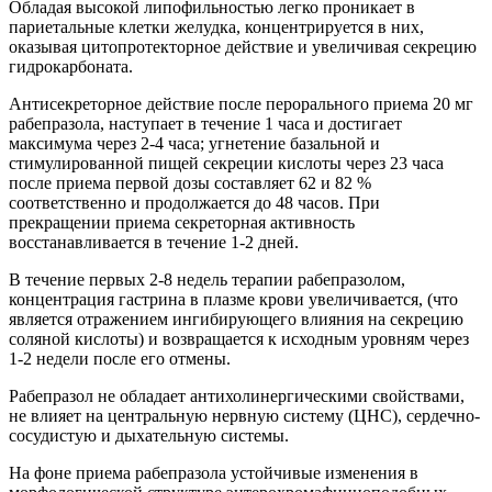
Обладая высокой липофильностью легко проникает в
париетальные клетки желудка, концентрируется в них,
оказывая цитопротекторное действие и увеличивая секрецию
гидрокарбоната.
Антисекреторное действие
после перорального приема 20 мг
рабепразола, наступает в течение 1 часа и достигает
максимума через 2-4 часа; угнетение базальной и
стимулированной пищей секреции кислоты через 23 часа
после приема первой дозы составляет 62 и 82 %
соответственно и продолжается до 48 часов. При
прекращении приема секреторная активность
восстанавливается в течение 1-2 дней.
В течение первых 2-8 недель терапии рабепразолом,
концентрация гастрина в плазме крови увеличивается, (что
является отражением ингибирующего влияния на секрецию
соляной кислоты) и возвращается к исходным уровням через
1-2 недели после его отмены.
Рабепразол не обладает антихолинергическими свойствами,
не влияет на центральную нервную систему (ЦНС), сердечно-
сосудистую и дыхательную системы.
На фоне приема рабепразола устойчивые изменения в