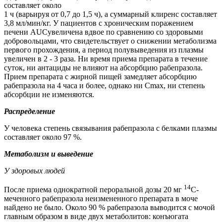
составляет около
1 ч (варьируя от 0,7 до 1,5 ч), а суммарный клиренс составляет
3,8 мл/мин/кг. У пациентов с хроническим поражением
печени
AUC
увеличена вдвое по сравнению со здоровыми
добровольцами, что свидетельствует о снижении метаболизма
первого прохождения, а период полувыведения из плазмы
увеличен в 2 - 3 раза. Ни время приема препарата в течение
суток, ни антациды не влияют на абсорбцию рабепразола.
Прием препарата с жирной пищей замедляет абсорбцию
рабепразола на 4 часа и более, однако ни С
max
, ни степень
абсорбции не изменяются.
Распределение
У человека степень связывания рабепразола с белками плазмы
составляет около 97 %.
Метаболизм и выведение
У здоровых людей
14
После приема однократной пероральной дозы 20 мг
С-
меченного рабепразола неизмененного препарата в моче
найдено не было. Около 90 % рабепразола выводится с мочой
главным образом в виде двух метаболитов: конъюгата