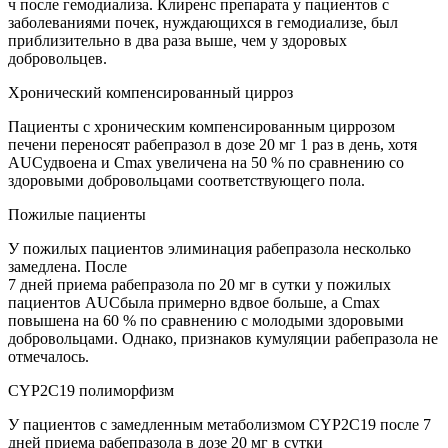
ч после гемодиализа. Клиренс препарата у пациентов с
заболеваниями почек, нуждающихся в гемодиализе, был
приблизительно в два раза выше, чем у здоровых
добровольцев.
Хронический компенсированный цирроз
Пациенты с хроническим компенсированным циррозом
печени переносят рабепразол в дозе 20 мг 1 раз в день, хотя
AUC
удвоена и С
m
ах увеличена на 50 % по сравнению со
здоровыми добровольцами соответствующего пола.
Пожилые пациенты
У пожилых пациентов элиминация рабепразола несколько
замедлена. После
7 дней приема рабепразола по 20 мг в сутки у пожилых
пациентов
AUC
была примерно вдвое больше, а С
m
ах
повышена на 60 % по сравнению с молодыми здоровыми
добровольцами. Однако, признаков кумуляции рабепразола не
отмечалось.
CYP2C19 полиморфизм
У пациентов с замедленным метаболизмом
CYP
2
C
19
после 7
дней приема рабепразола в дозе 20 мг в сутки