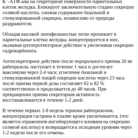
К
-АТФ-азы на секреторной поверхности париетальных
клеток желудка. Блокирует заключительную стадию секреции
соляной кислоты, снижая содержание базальной и
стимулированной секреции, независимо от природы
раздражителя.
Обладая высокой липофильностью легко проникает в
париетальные клетки желудка, концентрируется в них,
оказывая цитопротекторное действие и увеличивая секрецию
гидрокарбоната.
Антисекреторное действие
после перорального приема 20 мг
рабепразола, наступает в течение 1 часа и достигает
максимума через 2-4 часа; угнетение базальной и
стимулированной пищей секреции кислоты через 23 часа
после приема первой дозы составляет 62 и 82 %
соответственно и продолжается до 48 часов. При
прекращении приема секреторная активность
восстанавливается в течение 1-2 дней.
В течение первых 2-8 недель терапии рабепразолом,
концентрация гастрина в плазме крови увеличивается, (что
является отражением ингибирующего влияния на секрецию
соляной кислоты) и возвращается к исходным уровням через
1-2 недели после его отмены.