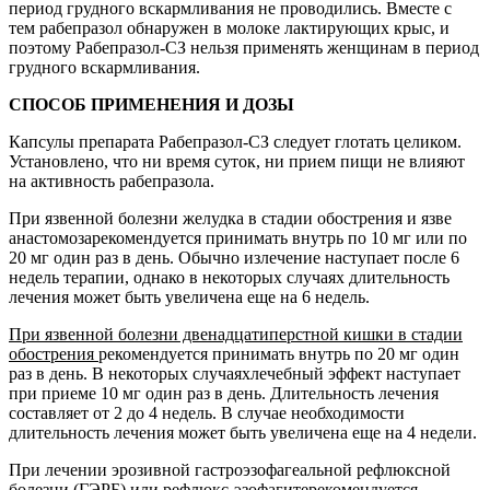
период грудного вскармливания не проводились. Вместе с
тем рабепразол обнаружен в молоке лактирующих крыс, и
поэтому Рабепразол-СЗ нельзя применять женщинам в период
грудного вскармливания.
СПОСОБ ПРИМЕНЕНИЯ И ДОЗЫ
Капсулы препарата
Рабепразол-СЗ следует глотать целиком.
Установлено, что ни время суток, ни прием пищи не влияют
на активность рабепразола.
При язвенной болезни желудка в стадии обострения и язве
анастомоза
р
екомендуется принимать внутрь по 10 мг или по
20 мг один раз в день. Обычно излечение наступает после 6
недель терапии, однако в некоторых случаях длительность
лечения может быть увеличена еще на 6 недель.
При язвенной болезни двенадцатиперстной кишки в стадии
обострения
рекомендуется принимать внутрь по 20 мг один
раз в день. В некоторых случаях
лечебный эффект наступает
при приеме 10 мг один раз в день. Длительность лечения
составляет от 2 до 4 недель. В случае необходимости
длительность лечения может быть увеличена еще на 4 недели.
При
лечении эрозивной гастроэзофагеальной рефлюксной
болезни (ГЭРБ) или рефлюкс-эзофагите
рекомендуется