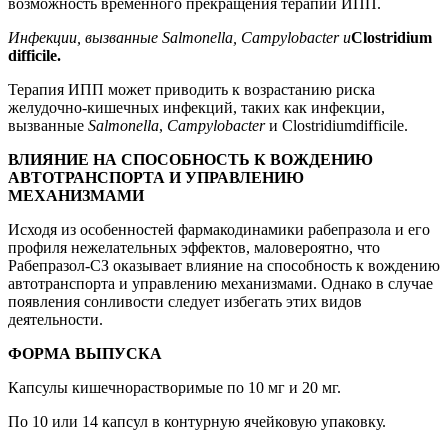
возможность временного прекращения терапии ИПП.
Инфекции
,
вызванные
Salmonella, Campylobacter
и
Clostridium
difficile.
Терапия ИПП может приводить к возрастанию риска
желудочно-кишечных инфекций, таких как
инфекции,
вызванные
Salmonella
,
Campylobacter
и
Clostridium
difficile
.
ВЛИЯНИЕ НА СПОСОБНОСТЬ К ВОЖДЕНИЮ
АВТОТРАНСПОРТА И УПРАВЛЕНИЮ
МЕХАНИЗМАМИ
Исходя из особенностей фармакодинамики рабепразола и его
профиля нежелательных эффектов, маловероятно, что
Рабепразол-СЗ оказывает влияние на способность к вождению
автотранспорта и управлению механизмами. Однако в случае
появления сонливости следует избегать этих видов
деятельности.
ФОРМА ВЫПУСКА
Капсулы кишечнорастворимые
по 10 мг и 20 мг.
По 10 или 14 капсул в контурную ячейковую упаковку.