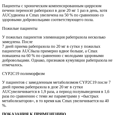
Пациенты с хроническим компенсированным циррозом
печени переносят рабепразол в дозе 20 мг 1 раз в день, хотя
AUC
удвоена и С
m
ах увеличена на 50 % по сравнению со
здоровыми добровольцами соответствующего пола.
Пожилые пациенты
У пожилых пациентов элиминация рабепразола несколько
замедлена. После
7 дней приема рабепразола по 20 мг в сутки у пожилых
пациентов
AUC
была примерно вдвое больше, а С
m
ах
повышена на 60 % по сравнению с молодыми здоровыми
добровольцами. Однако, признаков кумуляции рабепразола не
отмечалось.
CYP2C19 полиморфизм
У пациентов с замедленным метаболизмом
CYP
2
C
19
после 7
дней приема рабепразола в дозе 20 мг в сутки
AUC
увеличивается в 1,9 раза, а период полувыведения в 1,6
раза по сравнению с теми же параметрами у «быстрых
метаболизаторов», в то время как С
m
ах увеличивается на 40
%.
ПОКАЗАНИЯ К ПРИМЕНЕНИЮ