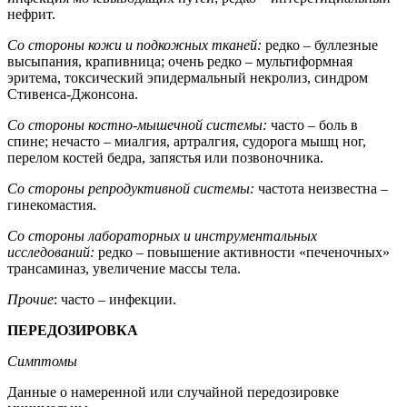
нефрит.
Со стороны кожи и подкожных тканей:
редко – буллезные
высыпания, крапивница; очень редко – мультиформная
эритема, токсический эпидермальный некролиз, синдром
Стивенса-Джонсона.
Со стороны костно-мышечной системы:
часто – боль в
спине; нечасто – миалгия, артралгия, судорога мышц ног,
перелом костей бедра, запястья или позвоночника.
Со стороны репродуктивной системы:
частота неизвестна –
гинекомастия.
Со стороны лабораторных и инструментальных
исследований:
редко – повышение активности «печеночных»
трансаминаз, увеличение массы тела.
Прочие
: часто – инфекции.
ПЕРЕДОЗИРОВКА
Симптомы
Данные о намеренной или случайной передозировке