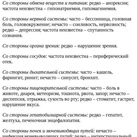
Со стороны обмена веществ и питания:
редко – анорексия;
частота неизвестна – гипонатриемия, гипомагниемия.
Со стороны нервной системы:
часто – бессонница, головная
боль, головокружение; нечасто – сонливость, нервозность;
редко – депрессия; частота неизвестна – спутанность
сознания.
Со стороны органа зрения:
редко – нарушение зрения.
Со стороны сосудов:
частота неизвестна – периферический
отек.
Со стороны дыхательной системы:
часто – кашель,
фарингит, ринит; нечасто – синусит, бронхит.
Со стороны пищеварительной системы:
часто – боль в
животе, диарея, метеоризм, тошнота, рвота, запор; нечасто –
диспепсия, отрыжка, сухость во рту; редко – стоматит, гастрит,
нарушение вкуса.
Со стороны гепатобилиарной системы:
редко – гепатит,
желтуха, печеночная энцефалопатия.
Со стороны почек и мочевыводящих путей:
нечасто –
инфекция мочевыводящих путей; редко – интерстициальный