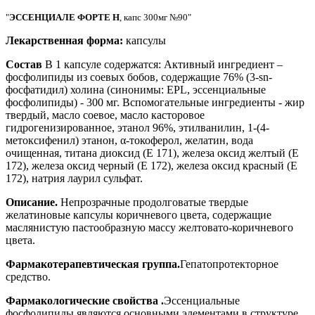
"
ЭССЕНЦИАЛЕ ФОРТЕ H
, капс 300мг №90"
Лекарственная форма:
капсулы
Состав
В 1 капсуле содержатся: Активный ингредиент –
фосфолипиды из соевых бобов, содержащие 76% (3-sn-
фосфатидил) холина (синонимы: EPL, эссенциальные
фосфолипиды) - 300 мг. Вспомогательные ингредиенты - жир
твердый, масло соевое, масло касторовое
гидрогенизированное, этанол 96%, этилванилин, 1-(4-
метоксифенил) этанон, α-токоферол, желатин, вода
очищенная, титана диоксид (Е 171), железа оксид желтый (Е
172), железа оксид черный (Е 172), железа оксид красный (Е
172), натрия лаурил сульфат.
Описание.
Непрозрачные продолговатые твердые
желатиновые капсулы коричневого цвета, содержащие
маслянистую пастообразную массу желтовато-коричневого
цвета.
Фармакотерапевтическая группа.
Гепатопротекторное
средство.
Фармакологические свойства .
Эссенциальные
фосфолипиды являются основными элементами в структуре