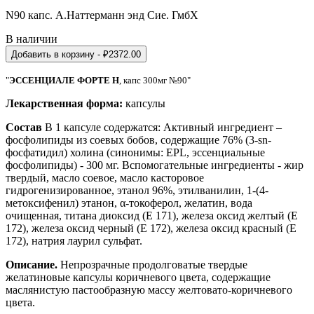
N90 капс. А.Наттерманн энд Сие. ГмбХ
В наличии
Добавить в корзину
- ₽
2372.00
"
ЭССЕНЦИАЛЕ ФОРТЕ H
, капс 300мг №90"
Лекарственная форма:
капсулы
Состав
В 1 капсуле содержатся: Активный ингредиент –
фосфолипиды из соевых бобов, содержащие 76% (3-sn-
фосфатидил) холина (синонимы: EPL, эссенциальные
фосфолипиды) - 300 мг. Вспомогательные ингредиенты - жир
твердый, масло соевое, масло касторовое
гидрогенизированное, этанол 96%, этилванилин, 1-(4-
метоксифенил) этанон, α-токоферол, желатин, вода
очищенная, титана диоксид (Е 171), железа оксид желтый (Е
172), железа оксид черный (Е 172), железа оксид красный (Е
172), натрия лаурил сульфат.
Описание.
Непрозрачные продолговатые твердые
желатиновые капсулы коричневого цвета, содержащие
маслянистую пастообразную массу желтовато-коричневого
цвета.