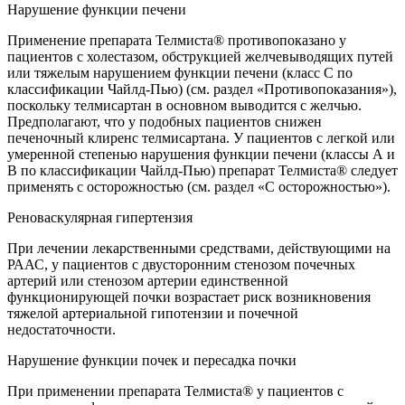
Нарушение функции печени
Применение препарата Телмиста® противопоказано у
пациентов с холестазом, обструкцией желчевыводящих путей
или тяжелым нарушением функции печени (класс С по
классификации Чайлд-Пью) (см. раздел «Противопоказания»),
поскольку телмисартан в основном выводится с желчью.
Предполагают, что у подобных пациентов снижен
печеночный клиренс телмисартана. У пациентов с легкой или
умеренной степенью нарушения функции печени (классы А и
В по классификации Чайлд-Пью) препарат Телмиста® следует
применять с осторожностью (см. раздел «С осторожностью»).
Реноваскулярная гипертензия
При лечении лекарственными средствами, действующими на
РААС, у пациентов с двусторонним стенозом почечных
артерий или стенозом артерии единственной
функционирующей почки возрастает риск возникновения
тяжелой артериальной гипотензии и почечной
недостаточности.
Нарушение функции почек и пересадка почки
При применении препарата Телмиста® у пациентов с