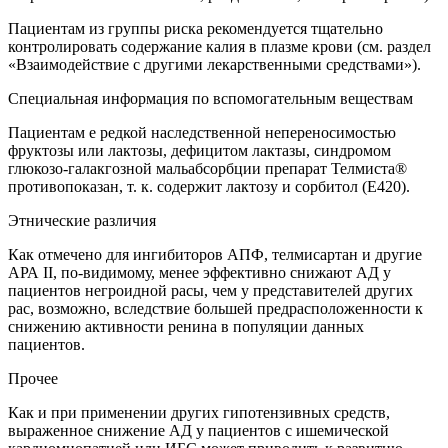
Пациентам из группы риска рекомендуется тщательно
контролировать содержание калия в плазме крови (см. раздел
«Взаимодействие с другими лекарственными средствами»).
Специальная информация по вспомогательным веществам
Пациентам e редкой наследственной непереносимостью
фруктозы или лактозы, дефицитом лактазы, синдромом
глюкозо-галакгозной мальабсорбции препарат Телмиста®
противопоказан, т. к. содержит лактозу и сорбитол (Е420).
Этнические различия
Как отмечено для ингибиторов АПФ, телмисартан и другие
АРА II, по-видимому, менее эффективно снижают АД у
пациентов негроидной расы, чем у представителей других
рас, возможно, вследствие большей предрасположенности к
снижению активности ренина в популяции данных
пациентов.
Прочее
Как и при применении других гипотензивных средств,
выраженное снижение АД у пациентов с ишемической