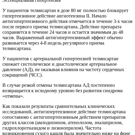
Эссенциальиая гипертензия
У пациентов телмисартан в дозе 80 мг полностью блокирует
гипертензивное действие ангиотензина II. Начало
антигипертензивного действия отмечается в течение 3-х часов
после первого приема телмисартана. Действие препарата
сохраняется в течение 24 часов и остается значимым до 48
часов. Выраженный антигипертензивный эффект обычно
развивается через 4-8 недель регулярного приема
телмисартана.
У пациентов с артериальной гипертензией телмисартан
снижает систолическое и диастолическое артериальное
давление (АД), не оказывая влияния на частоту сердечных
сокращений (ЧСС).
В случае резкой отмены телмисартана АД постепенно
возвращается к исходному уровню без развития синдрома
«отмены».
Как показали результаты сравнительных клинических
исследований, антигипертензивное действие телмисартана
сопоставимо с антигипертензивным действием препаратов
других классов (амлодипином, атенололом, эналаприлом,
гидрохлоротиазидом и лизиноприлом). Частота
возникновения сухого кашля была значительно ниже на фоне