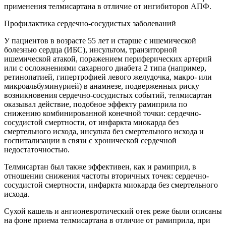
применения телмисартана в отличие от ингибиторов АПФ.
Профилактика сердечно-сосудистых заболеваний
У пациентов в возрасте 55 лет и старше с ишемической
болезнью сердца (ИБС), инсультом, транзиторной
ишемической атакой, поражением периферических артерий
или с осложнениями сахарного диабета 2 типа (например,
ретинопатией, гипертрофией левого желудочка, макро- или
микроальбуминурией) в анамнезе, подверженных риску
возникновения сердечно-сосудистых событий, телмисартан
оказывал действие, подобное эффекту рамиприла по
снижению комбинированной конечной точки: сердечно-
сосудистой смертности, от инфаркта миокарда без
смертельного исхода, инсульта без смертельного исхода и
госпитализации в связи с хронической сердечной
недостаточностью.
Телмисартан был также эффективен, как и рамиприл, в
отношении снижения частоты вторичных точек: сердечно-
сосудистой смертности, инфаркта миокарда без смертельного
исхода.
Сухой кашель и ангионевротический отек реже были описаны
на фоне приема телмисартана в отличие от рамиприла, при