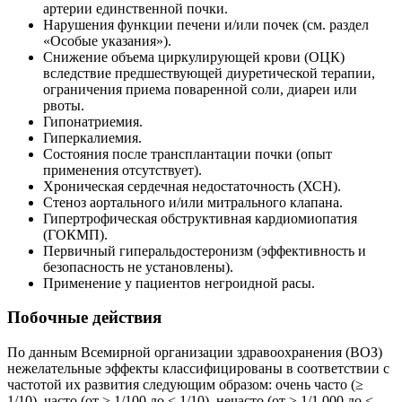
артерии единственной почки.
Нарушения функции печени и/или почек (см. раздел
«Особые указания»).
Снижение объема циркулирующей крови (ОЦК)
вследствие предшествующей диуретической терапии,
ограничения приема поваренной соли, диареи или
рвоты.
Гипонатриемия.
Гиперкалиемия.
Состояния после трансплантации почки (опыт
применения отсутствует).
Хроническая сердечная недостаточность (ХСН).
Стеноз аортального и/или митрального клапана.
Гипертрофическая обструктивная кардиомиопатия
(ГОКМП).
Первичный гиперальдостеронизм (эффективность и
безопасность не установлены).
Применение у пациентов негроидной расы.
Побочные действия
По данным Всемирной организации здравоохранения (ВОЗ)
нежелательные эффекты классифицированы в соответствии с
частотой их развития следующим образом: очень часто (≥
1/10), часто (от ≥ 1/100 до < 1/10), нечасто (от ≥ 1/1,000 до <