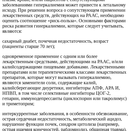
заболеваниями гиперкалиемия может привести к летальному
исходу. При решении вопроса о сопутствующем применении
лекарственных средств, действующих на РААС, необходимо
оценить соотношение «риск-польза». Основными факторами
риска развития гииеркалиемии, которые следует учитывать,
являются:
сахарный диабет, почечная недостаточность, возраст
(пациенты старше 70 лет);
одновременное применение с одним или более
лекарственным средствами, действующими на РААС, и/или
калийсодержащими пищевыми добавками. Лекарственными
препаратами или терапевтическими классами лекарственных
препаратов, которые могут вызывать гиперкалиемию,
являются заменители соли, содержащие калий,
калийсберегающие диуретики, ингибиторы АПФ, АРА И,
НПВП, в том числе селективные ингибиторы ЦОГ-2,
гепарин, иммунодепрессанты (циклоспорин или такролимус)
и триметоприм;
интеркуррентные заболевания, в особенности обезвоживание,
острая сердечная недостаточность, метаболический ацидоз,
нарушение функции почек, синдром цитолиза (например,
острая ишемия конечностей, рабдомиолиз, обширная травма).