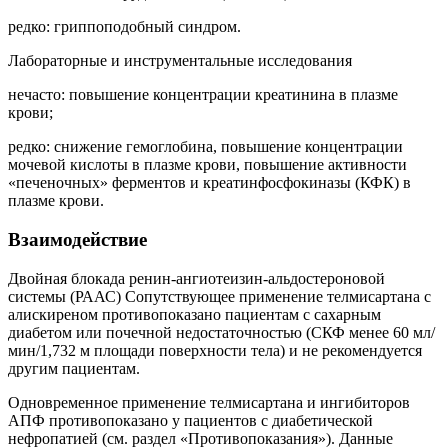
редко: гриппоподобный синдром.
Лабораторные и инструментальные исследования
нечасто: повышение концентрации креатинина в плазме
крови;
редко: снижение гемоглобина, повышение концентрации
мочевой кислоты в плазме крови, повышение активности
«печеночных» ферментов и креатинфосфокиназы (КФК) в
плазме крови.
Взаимодействие
Двойная блокада ренин-ангиотеизин-альдостероновой
системы (РААС) Сопутствующее применение телмисартана с
алискиреном противопоказано пациентам с сахарным
диабетом или почечной недостаточностью (СКФ менее 60 мл/
мин/1,732 м площади поверхности тела) и не рекомендуется
другим пациентам.
Одновременное применение телмисартана и ингибиторов
АПФ противопоказано у пациентов с диабетической
нефропатией (см. раздел «Противопоказания»). Данные