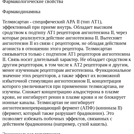
Фармакологические свойства
Фармакодинамика
Телмисартан - специфический АРА II (тип АТ1),
эффективный при приеме внутрь. Обладает высоким
сродством к подтипу AT1 рецепторов ангиотензина II, через
которые реализуется действие ангиотензина II. Вытесняет
ангиотензин II из связи с рецептором, не обладая действием
агониста в отношении этого рецептора. Телмисартан
связывается только с подтипом AT1 рецепторов ангиотензина
II. Связь носит длительный характер. Не обладает сродством к
другим рецепторам, в том числе к АТ2 рецепторам и другим,
менее изученным рецепторам ангиотензина. Функциональное
значение этих рецепторов, а также эффект их возможной
избыточной стимуляции ангиотензином II, концентрация
которого увеличивается при применении телмисартана, не
изучены. Снижает концентрацию альдостерона в плазме
крови, не ингибирует ренин в плазме крови и не блокирует
ионные каналы. Телмисартан не ингибирует
ангиотензинпревращающий фермент (АПФ) (кининаза II)
(фермент, который также разрушает брадикинин). Это
позволяет избежать побочных эффектов, связанных с
действием брадикинина (например, сухой кашель).