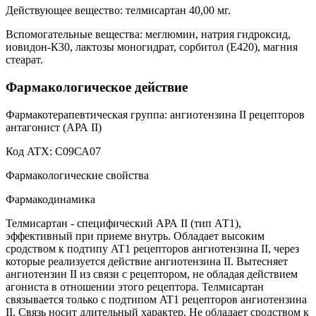
Действующее вещество: телмисартан 40,00 мг.
Вспомогательные вещества: меглюмин, натрия гидроксид,
иовидон-К30, лактозы моногидрат, сорбитол (Е420), магния
стеарат.
Фармакологическое действие
Фармакотерапевтическая группа: ангиотензина II рецепторов
антагонист (АРА II)
Код ATX: С09СА07
Фармакологические свойства
Фармакодинамика
Телмисартан - специфический АРА II (тип АТ1),
эффективный при приеме внутрь. Обладает высоким
сродством к подтипу AT1 рецепторов ангиотензина II, через
которые реализуется действие ангиотензина II. Вытесняет
ангиотензин II из связи с рецептором, не обладая действием
агониста в отношении этого рецептора. Телмисартан
связывается только с подтипом AT1 рецепторов ангиотензина
II. Связь носит длительный характер. Не обладает сродством к