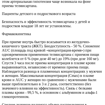
этом артериальная гипотензия чаще возникала на фоне
приема телмисартана.
Пациенты детского и подросткового возраста
Безопасность и эффективность телмисартана у детей и
подростков младше 18 лет не установлены.
Фармакокинетика
При приеме внутрь быстро всасывается из желудочно-
кишечного тракта (ЖКТ). Биодоступность - 50 %. Снижение
AUC (площадь под кривой «концентрация-время») при
одновременном применении телмисартана с приемом пищи
колеблется от 6 % (при дозе 40 мг) до 19% (при дозе 160 мг).
Спустя 3 часа после приема концентрация в плазме крови
выравнивается, независимо от времени приема пищи.
Наблюдается разница в плазменных концентрациях у мужчин
и женщин. Максимальная концентрация (Сmах) в плазме
крови и AUC у женщин по сравнению с мужчинами были
выше приблизительно в 3 и 2 раза, соответственно (без
значимого влияния на эффективность). Связь с белками
плазмы крови - 99,5 %, в основном с альбумином и альфа-1
гликопротеином.
Среднее значение видимого объема распределения в