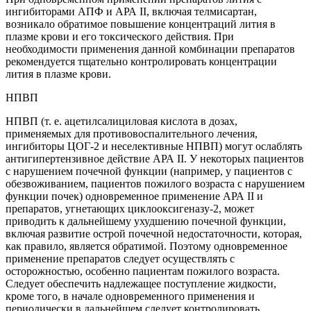
ингибиторами АПФ и АРА II, включая телмисартан,
возникало обратимое повышение концентраций лития в
плазме крови и его токсического действия. При
необходимости применения данной комбинации препаратов
рекомендуется тщательно контролировать концентрации
лития в плазме крови.
НПВП
НПВП (т. е. ацетилсалициловая кислота в дозах,
применяемых для противовоспалительного лечения,
ингибиторы ЦОГ-2 и неселективные НПВП) могут ослаблять
антигипертензивное действие АРА II. У некоторых пациентов
с нарушением почечной функции (например, у пациентов с
обезвоживанием, пациентов пожилого возраста с нарушением
функции почек) одновременное применение АРА II и
препаратов, угнетающих циклооксигеназу-2, может
приводить к дальнейшему ухудшению почечной функции,
включая развитие острой почечной недостаточности, которая,
как правило, является обратимой. Поэтому одновременное
применение препаратов следует осуществлять с
осторожностью, особенно пациентам пожилого возраста.
Следует обеспечить надлежащее поступление жидкости,
кроме того, в начале одновременного применения и
периодически в дальнейшем следует контролировать