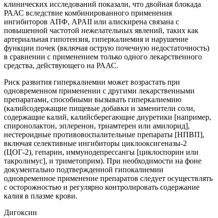
клинических исследований показали, что двойная блокада
РААС вследствие комбинированного применения
ингибиторов АПФ, APAII или алискирена связана с
повышенной частотой нежелательных явлений, таких как
артериальная гипотензия, гиперкалиемия и нарушение
функции почек (включая острую почечную недостаточность)
в сравнении с применением только одного лекарственного
средства, действующего на РААС.
Риск развития гиперкалиемии может возрастать при
одновременном применении с другими лекарственными
препаратами, способными вызывать гиперкалиемию
(калийсодержащие пищевые добавки и заменители соли,
содержащие калий, калийсберегающие диуретики [например,
спиронолактон, эплеренон, триамтерен или амилорид],
нестероидные противовоспалительные препараты [НПВП],
включая селективные ингибиторы циклооксигеназы-2
(ЦОГ-2), гепарин, иммунодепрессангы [циклоспорин или
такролимус], и триметоприм). При необходимости на фоне
документально подтвержденной гипокалиемии
одновременное применение препаратов следует осуществлять
с осторожностью и регулярно контролировать содержание
калия в плазме крови.
Дигоксин