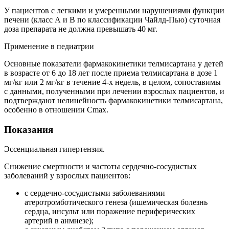
У пациентов с легкими и умеренными нарушениями функции
печени (класс А и В по классификации Чайлд-Пью) суточная
доза препарата не должна превышать 40 мг.
Применение в педиатрии
Основные показатели фармакокинетики телмисартана у детей
в возрасте от 6 до 18 лет после приема телмисартана в дозе 1
мг/кг или 2 мг/кг в течение 4-х недель, в целом, сопоставимы
с данными, полученными при лечении взрослых пациентов, и
подтверждают нелинейность фармакокинетики телмисартана,
особенно в отношении Сmах.
Показания
Эссенциальная гипертензия.
Снижение смертности и частоты сердечно-сосудистых
заболеваний у взрослых пациентов:
с сердечно-сосудистыми заболеваниями
атеротромботического генеза (ишемическая болезнь
сердца, инсульт или поражение периферических
артерий в анмнезе);