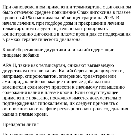
При одновременном применении телмисартана с дигоксином
было отмечено среднее повышение Сmах дигоксина в плазме
крови на 49 % и минимальной концентрации на 20 %. В
начале лечения, при подборе дозы и прекращении лечения
телмисартаном следует тщательно контролировать
концентрацию дигоксина в плазме крови для ее поддержания
в рамках терапевтического диапазона.
Калийсберегающие диуретики или калийсодержащие
пищевые добавки
АРА II, такие как телмисартан, снижают вызываемую
диуретиком потерю калия. Калийсберегающие диуретики,
например, спиронолактон, эплеренон, триамтерен или
амилорид, калийсодержащие пищевые добавки или
заменители соли могут привести к значимому повышению
содержания калия в плазме крови. Если сопутствующее
применение показано, поскольку имеется документально
подтвержденная гипокалиемия, их следует применять с
осторожностью и на фоне регулярного контроля содержания
калия в плазме крови.
Препараты лития
При одновременном применении препаратов лития с