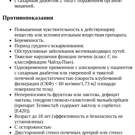
с сахарным диабетом 2 типа с поражением органов-
мишеней.
Противопоказания
Повышенная чувствительность к действующему
веществу или вспомогательным веществам препарата.
Беременность.
Период грудного вскармливания.
Обструктивные заболевания желчевыводящих путей.
Тяжелые нарушения функции печени (класс С по
классификации Чайлд-Пью).
Одновременное применение с алискиреном у пациентов
с сахарным диабетом или умеренной и тяжелой
почечной недостаточностью (скорость клубочковой
фильтрации (СКФ) < 60 мл/мин/1,73 м2 площади
поверхности тела).
Непереносимость фруктозы или лактозы, дефицит
лактазы, синдром глюкозо-галактозной мальабсорбции
(препарат Телмиста® содержит лактозу и сорбитол
[Е420]).
Возраст до 18 лет (эффективность и безопасность не
установлены).
С осторожностью
Двусторонний стеноз почечных артерий или стеноз