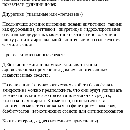
показатели функции почек.
Диуретики (тиазидные или «петлевые»)
Предыдущее лечение высокими дозами диуретиков, такими
как фуросемид («петлевой» диуретик) и гидрохлоротиазид
(гиазидный диуретик), может привести к гиповолемии и
риску развития артериальной гипотензии в начале лечения
телмисарганом.
Прочие гипотензивные средства
Действие телмисартана может усиливаться при
одновременном применении других гипотензивных
лекарственных средств.
На основании фармакологических свойств баклофена и
амифостина можно предположить, что они будут усиливать
терапевтический эффект всех гипотензивных средств,
включая телмисартан. Кроме того, ортостатическая
гипотензия может усиливаться на фоне приема алкоголя,
барбитуратов, наркотических средств или антидепрессантов.
Кортикостероиды (для системного применения)