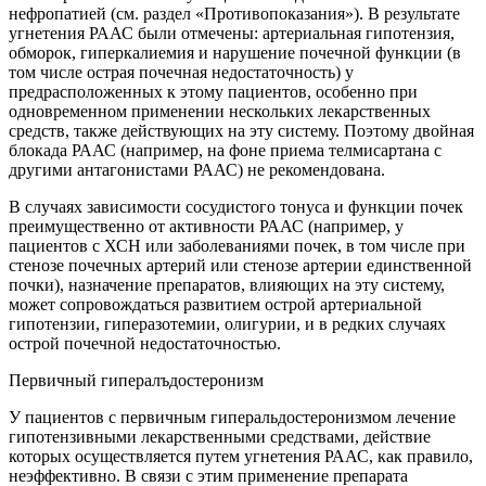
нефропатией (см. раздел «Противопоказания»). В результате
угнетения РААС были отмечены: артериальная гипотензия,
обморок, гиперкалиемия и нарушение почечной функции (в
том числе острая почечная недостаточность) у
предрасположенных к этому пациентов, особенно при
одновременном применении нескольких лекарственных
средств, также действующих на эту систему. Поэтому двойная
блокада РААС (например, на фоне приема телмисартана с
другими антагонистами РААС) не рекомендована.
В случаях зависимости сосудистого тонуса и функции почек
преимущественно от активности РААС (например, у
пациентов с ХСН или заболеваниями почек, в том числе при
стенозе почечных артерий или стенозе артерии единственной
почки), назначение препаратов, влияющих на эту систему,
может сопровождаться развитием острой артериальной
гипотензии, гиперазотемии, олигурии, и в редких случаях
острой почечной недостаточностью.
Первичный гипералъдостеронизм
У пациентов с первичным гиперальдостеронизмом лечение
гипотензивными лекарственными средствами, действие
которых осуществляется путем угнетения РААС, как правило,
неэффективно. В связи с этим применение препарата