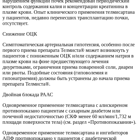
нарушением функции почек рекомендован периодический
контроль содержания калия и концентрации креатинина в
плазме крови. Опыт клинического применения телмисартана
у пациентов, недавно перенесших трансплантацию почки,
отсутствует.
Снижение ОЦК
Симптоматическая артериальная гипотензия, особенно после
первого приема препарата Телмиста® может возникнуть у
пациентов с пониженным ОЦК и/или содержанием натрия в
плазме крови на фоне предшествующего лечения
диуретиками, ограничения приема поваренной соли, диареи
или рвоты. Подобные состояния (гиповолемия и
гипонатриемия) должны быть устранены до начала приема
препарата Телмиста®.
Двойная блокада РААС
Одновременное применение телмисартана с алискиреном
противопоказано пациентам с сахарным диабетом или
почечной недостаточностью (СКФ менее 60 мл/мин/1,732 м
площади поверхности тела) (см. раздел «Противопоказания»).
Одновременное применение телмисартана и ингибиторов
АПФ противопоказано у пациентов с диабетической