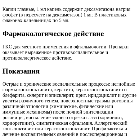
Капли глазные, 1 мл капель содержит дексаметазона натрия
фосфат (в пересчете на дексаметазон) 1 мг. В пластиковых
флаконах-капельницах по 5 мл.
Фармакологическое действие
ГКС для местного применения в офтальмологии. Препарат
оказывает выраженное противовоспалительное и
противоаллергическое действие.
Показания
Острые и хронические воспалительные процессы: негнойные
формы конъюнктивита, кератита, кератоконъюнктивита и
блефарита, склерит и эписклерит, ирит, иридоциклит и другие
увеиты различного генеза, поверхностные травмы роговицы
различной этиологии (химические, физические или
иммунные механизмы) после полной эпителизации
роговицы, воспаление заднего отрезка глаза (хориоидит,
хориоретинит), симпатическая офтальмия. Аллергический
конъюнктивит или кератоконъюнктивит. Профилактика и
лечение воспалительных явлений в послеоперационном и