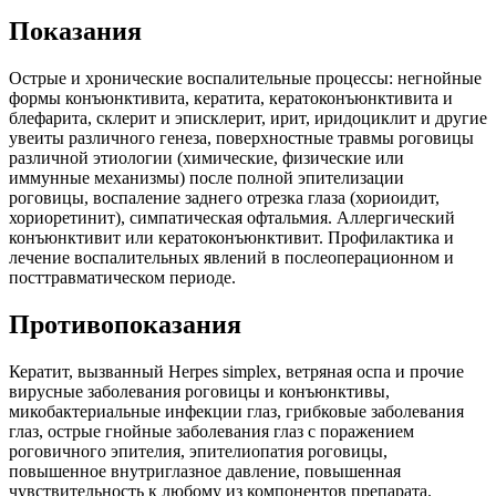
Показания
Острые и хронические воспалительные процессы: негнойные
формы конъюнктивита, кератита, кератоконъюнктивита и
блефарита, склерит и эписклерит, ирит, иридоциклит и другие
увеиты различного генеза, поверхностные травмы роговицы
различной этиологии (химические, физические или
иммунные механизмы) после полной эпителизации
роговицы, воспаление заднего отрезка глаза (хориоидит,
хориоретинит), симпатическая офтальмия. Аллергический
конъюнктивит или кератоконъюнктивит. Профилактика и
лечение воспалительных явлений в послеоперационном и
посттравматическом периоде.
Противопоказания
Кератит, вызванный Herpes simplex, ветряная оспа и прочие
вирусные заболевания роговицы и конъюнктивы,
микобактериальные инфекции глаз, грибковые заболевания
глаз, острые гнойные заболевания глаз с поражением
роговичного эпителия, эпителиопатия роговицы,
повышенное внутриглазное давление, повышенная
чувствительность к любому из компонентов препарата.