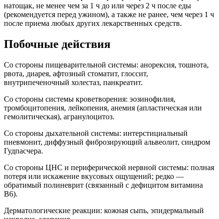
натощак, не менее чем за 1 ч до или через 2 ч после еды
(рекомендуется перед ужином), а также не ранее, чем через 1 ч
после приема любых других лекарственных средств.
Побочные действия
Со стороны пищеварительной системы: анорексия, тошнота,
рвота, диарея, афтозный стоматит, глоссит,
внутрипеченочный холестаз, панкреатит.
Со стороны системы кроветворения: эозинофилия,
тромбоцитопения, лейкопения, анемия (апластическая или
гемолитическая), агранулоцитоз.
Со стороны дыхательной системы: интерстициальный
пневмонит, диффузный фиброзирующий альвеолит, синдром
Гудпасчера.
Со стороны ЦНС и периферической нервной системы: полная
потеря или искажение вкусовых ощущений; редко —
обратимый полиневрит (связанный с дефицитом витамина
B6).
Дерматологические реакции: кожная сыпь, эпидермальный