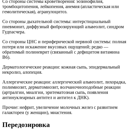
Со стороны системы кроветворения: эозинофилия,
тромбоцитопения, лейкопения, анемия (апластическая или
гемолитическая), агранулоцитоз.
Со стороны дыхательной системы: интерстициальный
пневмонит, диффузный фиброзирующий альвеолит, синдром
Гудпасчера.
Со стороны ЦНС и периферической нервной системы: полная
потеря или искажение вкусовых ощущений; редко —
обратимый полиневрит (связанный с дефицитом витамина
B6).
Дерматологические реакции: кожная сыпь, эпидермальный
некролиз, алопеция.
Аллергические реакции: аллергический альвеолит, лихорадка,
полимиозит, дерматомиозит, волчаночноподобные реакции
(артралгии, миалгии, эритематозная сыпь, появления
антинуклеарных антител и антител к ДНК).
Прочие: нефрит, увеличение молочных желез с развитием
галактореи (у женщин), миастения.
Передозировка