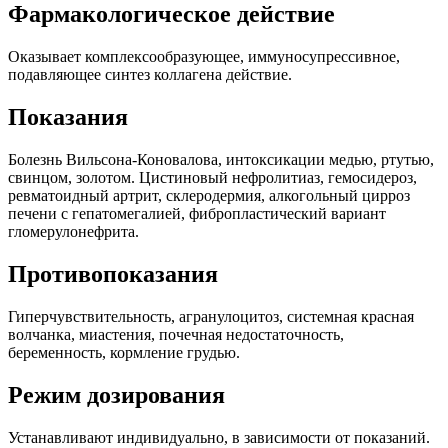
Фарм
а
кологическое действие
Оказывает комплексообразующее, иммуносупрессивное,
подавляющее синтез коллагена действие.
Показания
Болезнь Вильсона-Коновалова, интоксикации медью, ртутью,
свинцом, золотом. Цистиновый нефролитиаз, гемосидероз,
ревматоидный артрит, склеродермия, алкогольный цирроз
печени с гепатомегалией, фибропластический вариант
гломерулонефрита.
Противопоказания
Гиперчувствительность, агранулоцитоз, системная красная
волчанка, миастения, почечная недостаточность,
беременность, кормление грудью.
Режим дозирования
Устанавливают индивидуально, в зависимости от показаний.