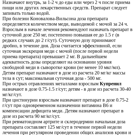
Назначают внутрь, за 1-2 ч до еды или через 2 ч после приема
пищи или других лекарственных средств. Препарат следует
запивать только водой.
При болезни Коновалова-Вильсона доза препарата
определяется количеством меди, выводимой с мочой за 24 ч.
Взрослым в начале лечения рекомендуют назначать препарат в
суточной дозе 250 мг, постепенно повышая ее до 1.5 г (в
редких случаях до 2 г/сут). Суточную дозу принимают
дробно, в течение дня. Доза считается эффективной, если
суточная экскреция меди с мочой (после первой недели
приема препарата) превышает 2 мг. В дальнейшем
адекватность дозы определяют на основании уровня
свободной меди в сыворотке крови (не менее 10 мкг/мл).
Детям препарат назначают в дозе из расчета 20 мг/кг массы
тела в сут; максимальная суточная доза - 500 мг.
При острых отравлениях металлами взрослым
Купренил
назначают в дозе 0.75-1.5 г/сут; детям - в дозе из расчета 30-40
мг/кг/сут.
При цистинурии взрослым назначают препарат в дозе 0.75-2
г/сут при одновременном назначении витамина B6 и
компенсации дефицита меди. Детям назначают препарат в
дозе из расчета 90 мг/кг/сут.
При ревматоидном артрите и склеродермии начальная доза
препарата составляет 125 мг/сут в течение первой недели
лечения при регулярном проведении общих анализов крови и