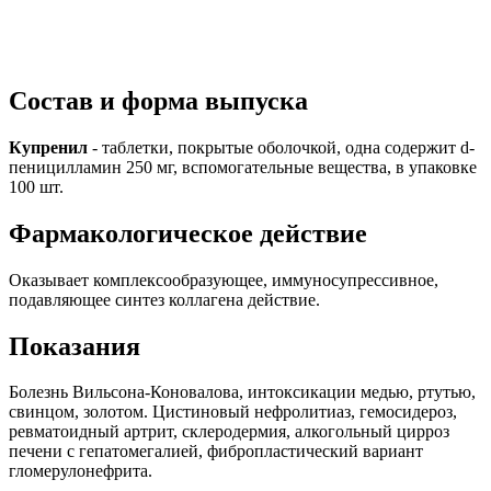
Состав и форма выпуска
Купренил
- таблетки, покрытые оболочкой, одна содержит d-
пеницилламин 250 мг, вспомогательные вещества, в упаковке
100 шт.
Фарм
а
кологическое действие
Оказывает комплексообразующее, иммуносупрессивное,
подавляющее синтез коллагена действие.
Показания
Болезнь Вильсона-Коновалова, интоксикации медью, ртутью,
свинцом, золотом. Цистиновый нефролитиаз, гемосидероз,
ревматоидный артрит, склеродермия, алкогольный цирроз
печени с гепатомегалией, фибропластический вариант
гломерулонефрита.