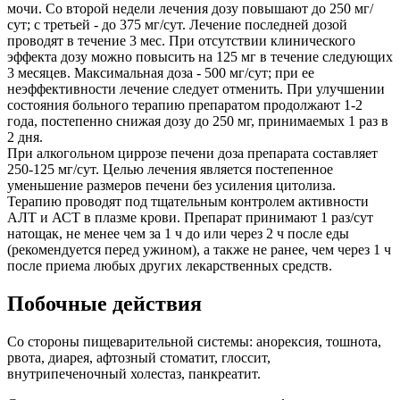
мочи. Со второй недели лечения дозу повышают до 250 мг/
сут; с третьей - до 375 мг/сут. Лечение последней дозой
проводят в течение 3 мес. При отсутствии клинического
эффекта дозу можно повысить на 125 мг в течение следующих
3 месяцев. Максимальная доза - 500 мг/сут; при ее
неэффективности лечение следует отменить. При улучшении
состояния больного терапию препаратом продолжают 1-2
года, постепенно снижая дозу до 250 мг, принимаемых 1 раз в
2 дня.
При алкогольном циррозе печени доза препарата составляет
250-125 мг/сут. Целью лечения является постепенное
уменьшение размеров печени без усиления цитолиза.
Терапию проводят под тщательным контролем активности
АЛТ и АСТ в плазме крови. Препарат принимают 1 раз/сут
натощак, не менее чем за 1 ч до или через 2 ч после еды
(рекомендуется перед ужином), а также не ранее, чем через 1 ч
после приема любых других лекарственных средств.
Побочные действия
Со стороны пищеварительной системы: анорексия, тошнота,
рвота, диарея, афтозный стоматит, глоссит,
внутрипеченочный холестаз, панкреатит.