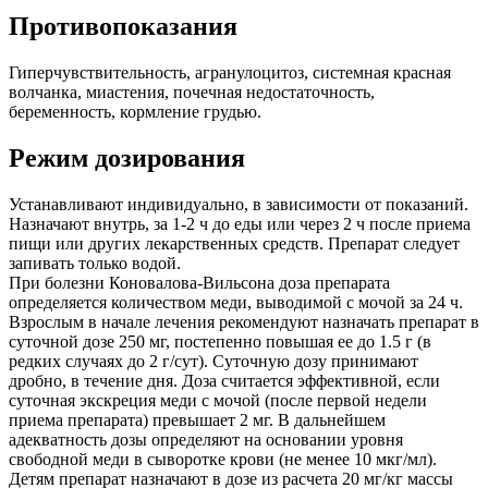
Противопоказания
Гиперчувствительность, агранулоцитоз, системная красная
волчанка, миастения, почечная недостаточность,
беременность, кормление грудью.
Режим дозирования
Устанавливают индивидуально, в зависимости от показаний.
Назначают внутрь, за 1-2 ч до еды или через 2 ч после приема
пищи или других лекарственных средств. Препарат следует
запивать только водой.
При болезни Коновалова-Вильсона доза препарата
определяется количеством меди, выводимой с мочой за 24 ч.
Взрослым в начале лечения рекомендуют назначать препарат в
суточной дозе 250 мг, постепенно повышая ее до 1.5 г (в
редких случаях до 2 г/сут). Суточную дозу принимают
дробно, в течение дня. Доза считается эффективной, если
суточная экскреция меди с мочой (после первой недели
приема препарата) превышает 2 мг. В дальнейшем
адекватность дозы определяют на основании уровня
свободной меди в сыворотке крови (не менее 10 мкг/мл).
Детям препарат назначают в дозе из расчета 20 мг/кг массы