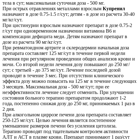
тела в сут; максимальная суточная доза - 500 мг.
При острых отравлениях металлами взрослым
Купренил
назначают в дозе 0.75-1.5 г/сут; детям - в дозе из расчета 30-40
мг/кг/сут.
При цистинурии взрослым назначают препарат в дозе 0.75-2
г/сут при одновременном назначении витамина B6 и
компенсации дефицита меди. Детям назначают препарат в
дозе из расчета 90 мг/кг/сут.
При ревматоидном артрите и склеродермии начальная доза
препарата составляет 125 мг/сут в течение первой недели
лечения при регулярном проведении общих анализов крови и
мочи. Со второй недели лечения дозу повышают до 250 мг/
сут; с третьей - до 375 мг/сут. Лечение последней дозой
проводят в течение 3 мес. При отсутствии клинического
эффекта дозу можно повысить на 125 мг в течение следующих
3 месяцев. Максимальная доза - 500 мг/сут; при ее
неэффективности лечение следует отменить. При улучшении
состояния больного терапию препаратом продолжают 1-2
года, постепенно снижая дозу до 250 мг, принимаемых 1 раз в
2 дня.
При алкогольном циррозе печени доза препарата составляет
250-125 мг/сут. Целью лечения является постепенное
уменьшение размеров печени без усиления цитолиза.
Терапию проводят под тщательным контролем активности
АЛТ и АСТ в плазме крови. Препарат принимают 1 раз/сут