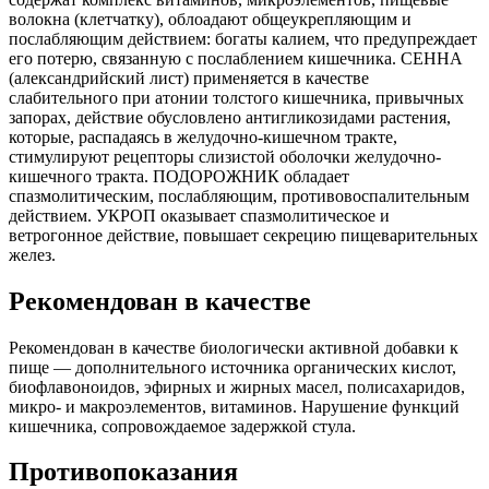
волокна (клетчатку), облоадают общеукрепляющим и
послабляющим действием: богаты калием, что предупреждает
его потерю, связанную с послаблением кишечника. СЕННА
(александрийский лист) применяется в качестве
слабительного при атонии толстого кишечника, привычных
запорах, действие обусловлено антигликозидами растения,
которые, распадаясь в желудочно-кишечном тракте,
стимулируют рецепторы слизистой оболочки желудочно-
кишечного тракта. ПОДОРОЖНИК обладает
спазмолитическим, послабляющим, противовоспалительным
действием. УКРОП оказывает спазмолитическое и
ветрогонное действие, повышает секрецию пищеварительных
желез.
Рекомендован в качестве
Рекомендован в качестве биологически активной добавки к
пище — дополнительного источника органических кислот,
биофлавоноидов, эфирных и жирных масел, полисахаридов,
микро- и макроэлементов, витаминов. Нарушение функций
кишечника, сопровождаемое задержкой стула.
Противопоказания