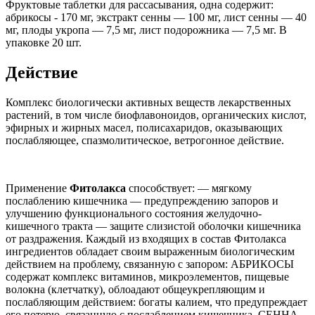
Фруктовые таблетки для рассасывания, одна содержит:
абрикосы - 170 мг, экстракт сенны — 100 мг, лист сенны — 40
мг, плоды укропа — 7,5 мг, лист подорожника — 7,5 мг. В
упаковке 20 шт.
Действие
Комплекс биологически активных веществ лекарственных
растений, в том числе биофлавоноидов, органических кислот,
эфирных и жирных масел, полисахаридов, оказывающих
послабляющее, спазмолитическое, ветрогонное действие.
Применение
Фитолакса
способствует: — мягкому
послаблению кишечника — предупреждению запоров и
улучшению функционального состояния желудочно-
кишечного тракта — защите слизистой оболочки кишечника
от раздражения. Каждый из входящих в состав Фитолакса
ингредиентов обладает своим выраженным биологическим
действием на проблему, связанную с запором: АБРИКОСЫ
содержат комплекс витаминов, микроэлементов, пищевые
волокна (клетчатку), облоадают общеукрепляющим и
послабляющим действием: богаты калием, что предупреждает
его потерю, связанную с послаблением кишечника. СЕННА