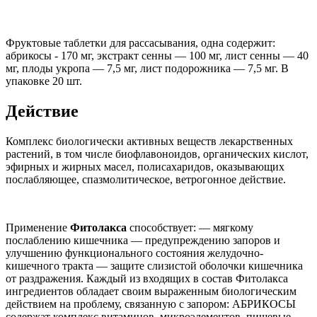
Фруктовые таблетки для рассасывания, одна содержит:
абрикосы - 170 мг, экстракт сенны — 100 мг, лист сенны — 40
мг, плоды укропа — 7,5 мг, лист подорожника — 7,5 мг. В
упаковке 20 шт.
Действие
Комплекс биологически активных веществ лекарственных
растений, в том числе биофлавоноидов, органических кислот,
эфирных и жирных масел, полисахаридов, оказывающих
послабляющее, спазмолитическое, ветрогонное действие.
Применение
Фитолакса
способствует: — мягкому
послаблению кишечника — предупреждению запоров и
улучшению функционального состояния желудочно-
кишечного тракта — защите слизистой оболочки кишечника
от раздражения. Каждый из входящих в состав Фитолакса
ингредиентов обладает своим выраженным биологическим
действием на проблему, связанную с запором: АБРИКОСЫ
содержат комплекс витаминов, микроэлементов, пищевые